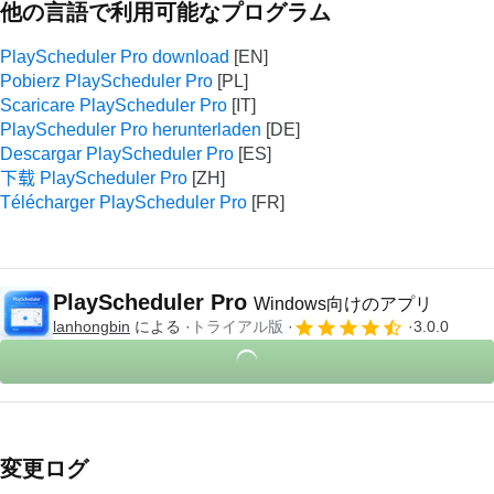
他の言語で利用可能なプログラム
PlayScheduler Pro download
Pobierz PlayScheduler Pro
Scaricare PlayScheduler Pro
PlayScheduler Pro herunterladen
Descargar PlayScheduler Pro
下载 PlayScheduler Pro
Télécharger PlayScheduler Pro
PlayScheduler Pro
Windows向けのアプリ
lanhongbin
による
トライアル版
3.0.0
変更ログ