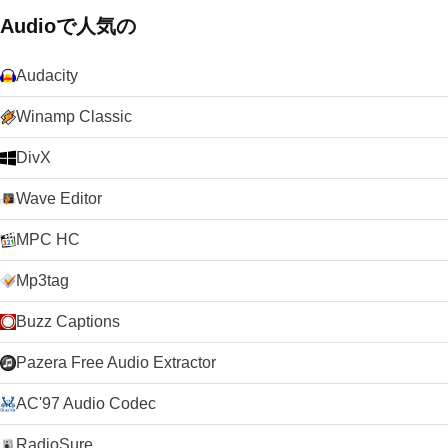
Audioで人気の
Audacity
Winamp Classic
DivX
Wave Editor
MPC HC
Mp3tag
Buzz Captions
Pazera Free Audio Extractor
AC'97 Audio Codec
RadioSure