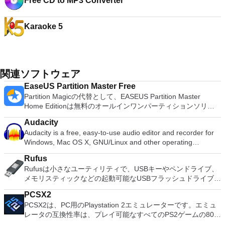
Free CD to MP3 Converter
Karaoke 5
関連ソフトウェア
EaseUS Partition Master Free
Partition Magicの代替として、EASEUS Partition Master
Home Editionは無料のオールインワンパーティションソリュ
ーションおよびディスク管理ユーティリティです。パーティシ
Audacity
ョンの拡張（特にシステムドライブ用）、ディスク領域の管
Audacity is a free, easy-to-use audio editor and recorder for
理、MBRおよびGUIDパーティションテーブル（GPT）ディス
Windows, Mac OS X, GNU/Linux and other operating
クのディスク領域不足の問題の解決を可能にします。 パーテ
systems. You can use Audacity to: Record live audio. Convert
ィションのサイズ変更/移動システムドライブを拡張するディ
Rufus
tapes and records into digital recordings or CDs. Edit Ogg
スクとパーティションをコピーパーティションをマージ分割パ
Rufusは小さなユーティリティで、USBキーやペンドライブ、
Vorbis, MP3, WAV or AIFF sound files. Cut, copy, splice or mix
ーティション空き領域を再分配するダイナミックディスクの変
メモリスティックなどの起動可能なUSBフラッシュドライブを
sounds together. Change the speed or pitch of a recording.
換パーティションを回復する
フォーマットおよび作成できます。 Rufusは、次のシナリオで
Add new effects with LADSPA plug-ins. And more!
PCSX2
役立ちます。 Windows、Linux、およびUEFI用の起動可能な
PCSX2は、PC用のPlaystation 2エミュレーターです。エミュ
ISOからUSBインストールメディアを作成する必要がある場
レータの互換性率は、プレイ可能なすべてのPS2ゲームの80％
合。 OSがインストールされていないシステムで作業する必要
以上を誇っています。かなり強力なコンピューターを所有して