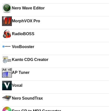
Nero Wave Editor
MorphVOX Pro
RadioBOSS
VoxBooster
Kanto CDG Creator
AP Tuner
Voxal
Nero SoundTrax