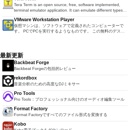
めのポータブル デバイスとの同期、さらには家中のデバイス
converter, automatic spell checking and word count features.
OpenGL 3.3 support. VMware Compatibility - Create one; Run
Office Word 2007。 2007 Microsoft Officeプログラムのこの
注：これは商用トライアルです。
Tera Term is an open source, free, software implemented,
ート。 VNC Connectサブスクリプションには、無料、有料、
との共有も、すべて1か所で行えます。 シンプルなデザイン -
It also has some neat tools such as the Watermark in
anywhere on VMware software. vSphere and vCloud Air
Microsoft Save as PDFまたはXPSアドインは、2007 Microsoft
terminal emulator application. It can emulate different types of
試用の3つのバージョンがあります。 制御する必要のあるマシ
まったく新しい外観でデジタル エンターテイメントを楽しめ
document, and converting PowerPoint to Word document
Support - Drag and drop VMs between environments.
Office systemソフトウェアの補足条項であり、2007 Microsoft
computer terminals, from DEC VT100 to DEC VT382, and it
ンごとに、RealVNCのWebサイトにアクセスして、各コンピ
ます。 大好きな音楽をより多く - デジタル音楽体験がさらに
support. Overall, WPS Office 2016 Free is a good alternative
Restricted and Encrypted VMs - Protection and performance
Office systemソフトウェアのライセンス条項の対象となりま
VMware Workstation Player
supports telnet, SSH 1 & 2 and serial port connections. It also
ューターにVNC Connectをダウンロードするだけです。次
楽しくなります。 エンターテイメントをすべて1つの場所に -
to Microsoft's offering. The Writer program is a versatile word
enhancements. Expiring Virtual Machines - Time-limited
す。 システム要件：サポートされているオペレーティングシ
仮想マシンは、ソフトウェアで定義されたコンピューターで
has a built-in macro scripting language and some other useful
に、RealVNCアカウントの資格情報を使用して、ローカルマ
音楽、ビデオ、写真、録画したテレビ番組をすべて保存して楽
processor; the Presentation program is an easy to use and
virtual machines. Latest Hardware Support - Broadwell and
ステム。 Windows Server 2003、Windows Vista、Windows
す。 PCでPCを実行するようなものです。 この無料のデスク
plugins. Key features include: Automatically creates logs with
シンでVNC Viewerにサインインします。そこから、コンピュ
しめます。 どこでも楽しめる - どこにいても音楽、ビデオ、
effective slide show maker that helps you to create impressive
Haswell CPU support. Enterprise Quality Virtual Machines -
XP Service Pack 2。
トップ仮想化ソフトウェアアプリケーションにより、VMware
unique log names. Supports SSH, standard telnet and serial
ーターを確認して接続できます。 VNC Connectを使用する
写真にアクセスできます。
multimedia presentations; and the Spreadsheets program is
16 vCPUs, 8TB virtual disks, and 64GB memory. Enhanced
Workstation、VMware Fusion、VMware Server、または
ports. Supports dec/digital/vt terminal standards. Tera Term is
と、セッションはエンドツーエンドで暗号化されます。アプリ
both a flexible and a powerful spreadsheet application.
IPv6 Support - IPv6-to-IPv4 NAT (6to4 and 4to6). Virtual
VMware ESXで作成された仮想マシンを簡単に操作できます。
a useful application, which allows the connection to any
はすぐに各コンピューターをパスワードで保護します。コンピ
Machine Video Memory - Up to 2GB. Enhanced Connectivity -
主な機能は次のとおりです。 1台のPCで複数のオペレーティ
remote Telnet or SSH hosts. It sports a clean and crisp layout
最新更新
ューターへのログインに使用するのと同じユーザー名とパスワ
USB 3.0, Bluetooth, HD audio, printers, and Skype support.
ングシステムを同時に実行します。 インストールや構成の問
that is easy to work with. The application does not take a long
ードを入力するだけです。 WIN 7,8,8.1,10をサポートしま
High Resolution Displays - 4K UHD and QHD+ support.
Backbeat Forge
題なしに、事前構成された製品の利点を体験してください。
time to wrap your head around and is also very light on
す。 VNC ViewerのMacバージョンをお探しですか？ここから
VMware Workstation Pro is a perfect choice for those of you
Backbeat Forgeの包括的レビュー
ホストコンピューターと仮想マシン間でデータを共有します。
system resources. So, if you need a free terminal emulator,
ダウンロード
who are a little skeptical about making the leap over to
32ビットと64ビットの両方の仮想マシンを実行します。 2-
which is easy to master and supports remote Telnet or SSH
rekordbox
Windows 10. By utilizing an app like this, you'll get to try out
way Virtual SMPを活用します。 サードパーティの仮想マシン
host connections then Tera Term is a good choice.
音楽分析のための高度なDJミキサー
all of Windows 10's new features in a safe sandboxed
とイメージを使用します。 ホストコンピューターと仮想マシ
environment, without the need to install the OS natively.
ン間でデータを共有します。 幅広いホストおよびゲストオペ
Pro Tools
VMware Workstation Pro doesn't just support Microsofts OS,
レーティングシステムのサポート。 USB 2.0デバイスのサポー
Pro Tools：プロフェッショナル向けのオーディオ編集ツール
you can also install Linux VMs, including Ubuntu, Red Hat,
ト。 起動時にアプライアンス情報を取得します。 直感的なホ
Fedora, and lots of other distributions as well. Overall,
ームページインターフェイスを介して仮想マシンに簡単にアク
Format Factory
Workstation Pro offers high performance, strong reliability,
セスできます。 VMware Playerは、Microsoft Virtual Server仮
Format Factoryですべてのファイル形式を変換する
and cutting edge features that make it stand out from the
想マシンまたはMicrosoft Virtual PC仮想マシンもサポートして
crowd. The full version is a little pricey, but you do get what
Kobo
います。
you pay for.