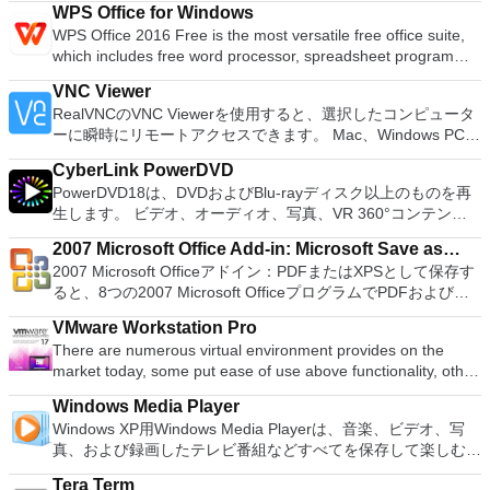
がある場合。 BIOSまたはその他のファームウェアをDOSから
WPS Office for Windows
いる場合、PCSX2は優れたエミュレーターです。また、この
フラッシュする必要がある場合。 低レベルのユーティリティ
WPS Office 2016 Free is the most versatile free office suite,
アプリケーションはローエンドコンピューターのサポートも提
を実行する必要がある場合。 Rufusは次の* ISOで動作しま
which includes free word processor, spreadsheet program
供するため、Playstation 2コンソールのすべての所有者は、
す：Arch Linux、Archbang、BartPE / pebuilder、CentOS、
and presentation maker. With these three programs you will
PCで動作するゲームを見ることができます。 PCSX2エミュレ
Damn Small Linux、Fedora、FreeDOS、Gentoo、
VNC Viewer
easily be able to deal with any office related tasks. WPS
ーターを使用すると、PS2コントローラーを使用して、本物の
gNewSense、Hiren&#39;s Boot CD、LiveXP、Knoppix、
RealVNCのVNC Viewerを使用すると、選択したコンピュータ
Office 2016 Free has multiple language support for English,
プレイステーション体験をシミュレートできます。このアプリ
Kubuntu、Linux Mint、NT Password Registry Editor、
ーに瞬時にリモートアクセスできます。 Mac、Windows PC、
French, German, Spanish, Portuguese,Russian and Polish
ケーションでは、ディスクからゲームを直接実行することも、
OpenSUSE、Parted Magic、Slackware、Tails、Trinity
またはLinuxマシン、世界中のどこからでも。 VNC Viewerを
languages. To switch between languages requires only a
ハードドライブからISOイメージとして実行することもできま
Rescue Kit、Ubuntu、Ultimate Boot CD、Windows XP（SP2
CyberLink PowerDVD
使用すると、コンピューターのデスクトップを表示したり、コ
single click! Despite being a free suite, WPS Office comes
す。 主な機能は次のとおりです。 Savestates：ボタンを1つ
以降）、Windows Server 2003 R2、Windows Vista、
PowerDVD18は、DVDおよびBlu-rayディスク以上のものを再
ンピューターの前に直接座っているかのようにマウスとキーボ
with many innovative features, such as the paragraph
押すだけで、ゲームの現在の「状態」を保存できます。 無制
Windows 7、Windows 8。 *このリストは完全ではありませ
生します。 ビデオ、オーディオ、写真、VR 360°コンテン
ードを制御したりできます。 VNC Viewerは、インストールと
adjustment tool and multiple tabbed feature. It also has a PDF
限のメモリーカード：好きなだけメモリーカードを保存でき、
ん。 サポートされている言語は次のとおりです。インドネシ
ツ、さらにはYouTubeやVimeoにとっても、PowerDVD18は重
使用が簡単です。制御したいデバイスでインストーラーを実行
converter, spell check and word count feature. WPS Office
8MBから64MBまでの単一の物理カードに制限されなくなりま
2007 Microsoft Office Add-in: Microsoft Save as
ア語、マレーシア語、セシュティナ、ダンスク、ドイツ語、英
要なエンターテイメントの仲間です。 Ultra HD HDR TVとサ
し、指示に従ってください。オプションで、Windowsでのリ
2016 Personal Edition supports switching language UI,File
した。 高解像度グラフィックス：PCSX2を使用すると、
2007 Microsoft Officeアドイン：PDFまたはXPSとして保存す
語、スペイン語、フランス語、フルバツキー、イタリア語、ラ
PDF or XPS
ラウンドサウンドシステムの可能性を解き放ち、360°ビデオ
モート展開に使用可能なMSIがあります。デスクトッププラッ
Roaming and Docer online templates. Key features include:
1080pまたは4K HDでゲームをプレイできます。 全体とし
ると、8つの2007 Microsoft OfficeプログラムでPDFおよび
トヴィエシュ、リエトゥビウ、マジャール、オランダ、ノルス
の増え続けるコレクションへのアクセスで仮想世界に没頭する
トフォームにVNC Viewerをインストールする権限がない場合
Writer Efficient word processor. Presentation Multimedia
て、PCSX2 PS2エミュレーターの機能は優れています。 PS2
XPS形式にエクスポートして保存できます。このツールを使用
ク、ポルスキ、ポルトガル、ポルトガル、スロヴェンスキー、
か、PCまたはラップトップでの比類のない再生サポートと独
は、スタンドアロンオプションを選択する必要があります。
presentations creator. Spreadsheets Powerful tool for data
VMware Workstation Pro
ゲームを高い精度でエミュレートでき、Windowsとエミュレ
すると、これらのプログラムのサブセットでPDF形式および
スロベンツキー、スロヴェンスキーSrpski、Suomi、
自の強化により、どこにいても簡単にリラックスできます。
主な機能は次のとおりです。 クラウドサービスを介してVNC
processing and analysis. 100% compatible with MS Office
There are numerous virtual environment provides on the
ーターを切り替えることができます。欠点は、高速ゲームに苦
XPS形式の電子メール添付ファイルとして送信することもでき
Svenska、Türkçe。
新機能は次のとおりです。 4K DHR向けに最適化 Ultra HD
Connectを実行しているコンピューターに接続します。 Apple
document file types (.docx, .pptx, .xlsx, etc.). Thousands of
market today, some put ease of use above functionality, other
労し、時々フリーズまたはクラッシュすることです。* PCSX2
ます（特定の機能はプログラムによって異なります）。 この
Blu-ray、4K、HEVC / H.265およびHDR10コンテンツをサポー
Screen Sharing（ARD）などのサードパーティ製のVNC互換
free document templates. Built-in PDF reader. Mobile device
place integration above stability. VMware Workstation Pro is
を使用するには、コンソールから抽出できるPlaystation 2
ダウンロードは、次のOfficeプログラムで動作します。
ト全画面モードで21：9モニターで2.35：1の映画を見る常時
ソフトウェアを実行しているコンピューターに直接接続しま
Windows Media Player
support (iOS and Android). WPS Cloud Storage included.
the easiest to use, the fastest and the most reliable app when
BIOSが必要です。
Microsoft Office Access 2007。 Microsoft Office Excel 2007。
オンのミニビューでYouTubeライブを見る YouTubeおよび
す。 各デバイスでVNC Viewerにサインインして、すべてのデ
Windows XP用Windows Media Playerは、音楽、ビデオ、写
Although it is a free suite, WPS Office 2016 Free comes with
it comes to evaluating a new OS, or new software apps and
Microsoft Office InfoPath 2007。 Microsoft Office OneNote
Vimeoで4K HDRおよび360ビデオを再生 VRエクスペリエンス
バイス間の接続をバックアップおよび同期します。 仮想キー
真、および録画したテレビ番組などすべてを保存して楽しむ最
many innovative features, including a useful a paragraph
patches, in an isolated and safe virtualized environment. Key
2007。 Microsoft Office PowerPoint 2007。 Microsoft Office
の向上：Microsoft Mixed Realityヘッドセット、HTC、VIVE、
ボードの上のスクロールバーには、Command / Windowsなど
適な機能を搭載しています。 再生、表示、外出先で楽しむた
adjustment tool int he Writer program. It has an Office to PDF
Features include: Powerful 3D Graphics - DirectX 10* and
Publisher 2007。 Microsoft Office Visio 2007。 Microsoft
およびOculus Riftをサポート Fire TVとキャストのサポート
Tera Term
の高度なキーが含まれています。 Bluetoothキーボードのサポ