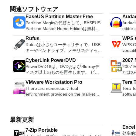
関連ソフトウェア
EaseUS Partition Master Free
Audac
Partition Magicの代替として、EASEUS
Audacit
Partition Master Home Editionは無料の
editor
オールインワンパーティションソリュー
OS X, 
Rufus
WPS O
ションおよびディスク管理ユーティリテ
system
Rufusは小さなユーティリティで、USB
WPS Of
ィです。パーティションの拡張（特にシ
Record live a
キーやペンドライブ、メモリスティック
versati
ステムドライブ用）、ディスク領域の管
records
などの起動可能なUSBフラッシュドライ
free w
理、MBRおよびGUIDパーティションテ
Edit O
CyberLink PowerDVD
2007 M
ブをフォーマットおよび作成できます。
progra
ーブル（GPT）ディスクのディスク領域
sound files. Cut, copy
PowerDVD18は、DVDおよびBlu-rayデ
2007 
Micro
Rufusは、次のシナリオで役立ちます。
these t
不足の問題の解決を可能にします。 パ
sounds togethe
ィスク以上のものを再生します。 ビデ
たはX
Windows、Linux、およびUEFI用の起動
able to
ーティションのサイズ変更/移動システ
pitch o
オ、オーディオ、写真、VR 360°コンテ
Micro
可能なISOからUSBインストールメディ
tasks. WPS Office 2016 Free has
ムドライブを拡張するディスクとパーテ
VMware Workstation Pro
Tera 
ンツ、さらにはYouTubeやVimeoにとっ
XPS
アを作成する必要がある場合。 OSがイ
multipl
ィションをコピーパーティションをマー
There are numerous virtual
Tera Te
ても、PowerDVD18は重要なエンターテ
す。こ
ンストールされていないシステムで作業
French
ジ分割パーティション空き領域を再分配
environment provides on the market
softwa
イメントの仲間です。 Ultra HD HDR TV
プログ
する必要がある場合。 BIOSまたはその
Portug
するダイナミックディスクの変換パーテ
today, some put ease of use above
emulato
とサラウンドサウンドシステムの可能性
びXP
他のファームウェアをDOSからフラッシ
langua
ィションを回復する
functionality, other place integration
differe
を解き放ち、360°ビデオの増え続けるコ
して送
ュする必要がある場合。 低レベルのユ
languages requ
above stability. VMware Workstation Pro
from D
レクションへのアクセスで仮想世界に没
能はプ
ーティリティを実行する必要がある場
Despite
is the easiest to use, the fastest and the
support
頭するか、PCまたはラップトップでの
このダ
最新更新
合。 Rufusは次の* ISOで動作します：
comes 
most reliable app when it comes to
port connections. It also has a built-in
比類のない再生サポートと独自の強化に
ラムで動作します。
Arch Linux、Archbang、BartPE /
such a
Excel
evaluating a new OS, or new software
macro 
7-Zip Portable
より、どこにいても簡単にリラックスで
Access 2007。 Mic
pebuilder、CentOS、Damn Small
and mul
効率的
by Sy
apps and patches, in an isolated and
other usefu
きます。 新機能は次のとおりです。 4K
2007。 Microsoft Office InfoP