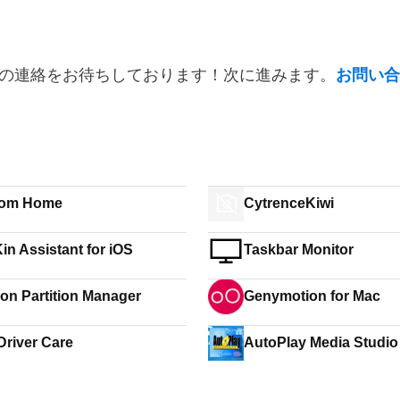
の連絡をお待ちしております！次に進みます。
お問い合
om Home
CytrenceKiwi
in Assistant for iOS
Taskbar Monitor
on Partition Manager
Genymotion for Mac
Driver Care
AutoPlay Media Studio