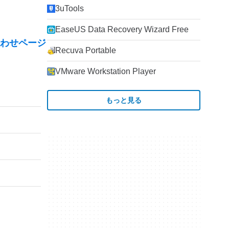
3uTools
EaseUS Data Recovery Wizard Free
わせページ
Recuva Portable
VMware Workstation Player
もっと見る