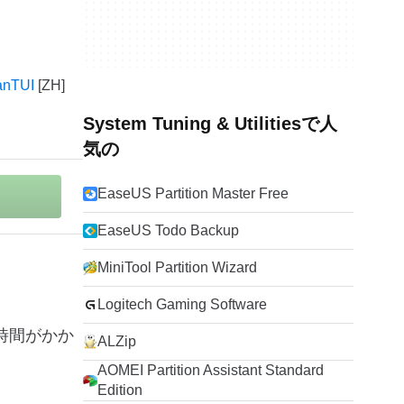
nTUI
System Tuning & Utilitiesで人
気の
EaseUS Partition Master Free
EaseUS Todo Backup
MiniTool Partition Wizard
Logitech Gaming Software
に時間がかか
ALZip
AOMEI Partition Assistant Standard
Edition