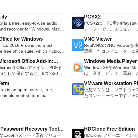
ity
PCSX2
y is a free, easy-to-use audio
PCSX2は、PC用のPlaystat
 and recorder for Windows, Mac
レーターです。エミュレー
GNU/Linux and other operating
は、プレイ可能なすべてのP
ffice for Windows
VNC Viewer
s. You can use Audacity to:
80％以上を誇っています。
fice 2016 Free is the most
RealVNCのVNC Viewe
udio. Convert tapes and
コンピューターを所有して
le free office suite, which includes
選択したコンピューターに
 into digital recordings or CDs.
PCSX2は優れたエミュレ
ord processor, spreadsheet
トアクセスできます。 Mac、
gg Vorbis, MP3, WAV or AIFF
また、このアプリケーショ
icrosoft Office Add-in:
Windows Media Player
m and presentation maker. With
PC、またはLinuxマシン
, splice or mix
ドコンピューターのサポー
Microsoft Officeアドイン：PDFま
Windows XP用Windows Med
soft Save as PDF or XPS
hree programs you will easily be
からでも。 VNC Viewer
r. Change the speed or
ため、Playstation 2コ
PSとして保存すると、8つの2007
は、音楽、ビデオ、写真、
 deal with any office related
コンピューターのデスクト
f a recording. Add new effects
の所有者は、PCで動作す
soft OfficeプログラムでPDFおよび
たテレビ番組などすべてを
たり、コンピューターの前
with LADSPA plug-ins. And more!
ることができます。 PCSX2エミュレー
Term
VMware Workstation P
形式にエクスポートして保存できま
む最適な機能を搭載していま
e language support for English,
いるかのようにマウスとキ
ターを使用すると、PS2コ
rm is an open source, free,
仮想マシンは、ソフトウェ
のツールを使用すると、これらの
生、表示、外出先で楽しむ
, German, Spanish,
御したりできます。 VNC Viewerは、イ
を使用して、本物のプレイ
re implemented, terminal
たコンピューターです。 P
ラムのサブセットでPDF形式およ
ブル デバイスとの同期、
uese,Russian and Polish
ンストールと使用が簡単で
体験をシミュレートできま
r application. It can emulate
するようなものです。 こ
S形式の電子メール添付ファイルと
のデバイスとの共有も、す
ges. To switch between
いデバイスでインストーラ
リケーションでは、ディス
nt types of computer terminals,
クトップ仮想化ソフトウェ
信することもできます（特定の機
行えます。 シンプルなデザイン - まっ
ires only a single click!
指示に従ってください。オ
を直接実行することも、ハ
EC VT100 to DEC VT382, and it
ションにより、VMware Work
ログラムによって異なります）。
たく新しい外観でデジタル
 being a free suite, WPS Office
Windowsでのリモート展
からISOイメージとして実
s telnet, SSH 1 & 2 and serial
VMware Fusion、VMware
ウンロードは、次のOfficeプログ
イメントを楽しめます。 
with many innovative features,
MSIがあります。デスクト
できます。 主な機能は次の
はVMware ESXで作成さ
 Microsoft Office
をより多く - デジタル音
s the paragraph adjustment tool
フォームにVNC Viewer
す。 Savestates：ボタンを1つ押すだけ
 Password Recovery Tool
HDClone Free Edition
scripting language and some
を簡単に操作できます。 
rosoft Office Excel
楽しくなります。 エンタ
tiple tabbed feature. It also has
する権限がない場合は、ス
で、ゲームの現在の「状態
なExcelパスワード回復ソリュー
HDClone フリーエディシ
sTools
l plugins. Key features
のとおりです。 1台のPCで複数のオペ
ath
をすべて1つの場所に - 音