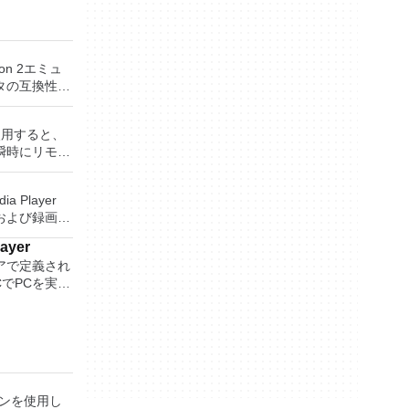
ion 2エミュ
タの互換性率
S2ゲームの
かなり強力な
rを使用すると、
いる場合、
瞬時にリモー
ーターです。
Windows
ンはローエン
、世界中のどこ
トも提供する
ia Player
を使用すると、
ンソールのすべて
および録画し
ップを表示し
るゲームを見
保存して楽し
に直接座って
layer
す。 再
ーボードを制
ントローラー
アで定義され
ためのポータ
ステーション
CでPCを実行
さらには家中
す。制御した
す。このアプ
の無料のデス
べて1か所で
ーを実行し、
クからゲーム
アアプリケー
プションで、
ードドライブ
station、
 エンターテ
開に使用可能な
行することも
 Server、また
大好きな音楽
ッププラット
とおりで
れた仮想マシン
楽体験がさらに
をインストール
主な機能は次
ーテイメント
タンドアロン
」を保存でき
ョンを使用し
楽、ビデオ、