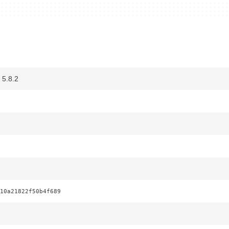
5.8.2
10a21822f50b4f689