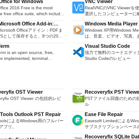
ffice for Windows
VNC Viewer
s. You can use Audacity to:
ブをフォーマットおよび作
fice 2016 Free is the most
RealVNCのVNC Viewe
udio. Convert tapes and
Rufusは、次のシナリオで
le free office suite, which includes
選択したコンピューターに
 into digital recordings or CDs.
Windows、Linux、および
ord processor, spreadsheet
トアクセスできます。 Mac、
gg Vorbis, MP3, WAV or AIFF
可能なISOからUSBインス
icrosoft Office Add-in:
Windows Media Player
m and presentation maker. With
PC、またはLinuxマシン
, splice or mix
アを作成する必要がある場合。 O
Microsoft Officeアドイン：PDFま
Windows XP用Windows Med
soft Save as PDF or XPS
hree programs you will easily be
からでも。 VNC Viewer
r. Change the speed or
ンストールされていないシ
PSとして保存すると、8つの2007
は、音楽、ビデオ、写真、
 deal with any office related
コンピューターのデスクト
f a recording. Add new effects
する必要がある場合。 BIOSまたはその
soft OfficeプログラムでPDFおよび
たテレビ番組などすべてを
たり、コンピューターの前
with LADSPA plug-ins. And more!
他のファームウェアをDOS
Term
Visual Studio Code
形式にエクスポートして保存できま
む最適な機能を搭載していま
e language support for English,
いるかのようにマウスとキ
ュする必要がある場合。 
rm is an open source, free,
強力で無料のコードエディター
のツールを使用すると、これらの
生、表示、外出先で楽しむ
, German, Spanish,
御したりできます。 VNC Viewerは、イ
ーティリティを実行する必
re implemented, terminal
Studio Codeのレビュー
ラムのサブセットでPDF形式およ
ブル デバイスとの同期、
uese,Russian and Polish
ンストールと使用が簡単で
合。 Rufusは次の* ISOで動作します：
r application. It can emulate
S形式の電子メール添付ファイルと
のデバイスとの共有も、す
ges. To switch between
いデバイスでインストーラ
Arch Linux、Archbang、Bar
nt types of computer terminals,
信することもできます（特定の機
行えます。 シンプルなデザイン - まっ
ires only a single click!
指示に従ってください。オ
pebuilder、CentOS、Damn 
EC VT100 to DEC VT382, and it
ログラムによって異なります）。
たく新しい外観でデジタル
 being a free suite, WPS Office
Windowsでのリモート展
Linux、Fedora、FreeDOS
s telnet, SSH 1 & 2 and serial
ウンロードは、次のOfficeプログ
イメントを楽しめます。 
with many innovative features,
MSIがあります。デスクト
gNewSense、Hiren&#39;s
 Microsoft Office
をより多く - デジタル音
s the paragraph adjustment tool
フォームにVNC Viewer
LiveXP、Knoppix、Kubunt
eryfix OST Viewer
Recoveryfix PST Viewe
scripting language and some
rosoft Office Excel
楽しくなります。 エンタ
tiple tabbed feature. It also has
する権限がない場合は、ス
Mint、NT Password Registr
eryfix OST Viewer の包括的レビ
PSTファイル回復のための
l plugins. Key features
ath
をすべて1つの場所に - 音
converter, spell check and word
オプションを選択する必要
OpenSUSE、Parted Magi
ル
s with
ote
写真、録画したテレビ番組
feature. WPS Office 2016
主な機能は次のとおりです
Slackware、Tails、Trinity 
 log names. Supports SSH,
oint
して楽しめます。 どこでも楽
l Edition supports switching
サービスを介してVNC Con
Tools Outlook PST Repair
Ease File Repair
Ubuntu、Ultimate Boot C
d telnet and serial ports.
her
どこにいても音楽、ビデオ
ge UI,File Roaming and Docer
ているコンピューターに接
ytoolsによるWindows用のフルバー
Easesoft LimitedによるW
XP（SP2以降）、Windows Se
s dec/digital/vt terminal
007。
セスできます。
s. Key features include:
Apple Screen Sharing
アプリ。
サブスクリプションベース
R2、Windows Vista、Wind
 is a useful
ft Office Word 2007。 2007
Efficient word processor.
ードパーティ製のVNC互換
ム。
Windows 8。 *このリストは完全ではあ
tion, which allows the connection
soft Officeプログラムのこの
Recoveryfix SQLite Da
tation Multimedia presentations
を実行しているコンピュー
りません。 サポートされ