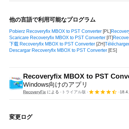
他の言語で利用可能なプログラム
Pobierz Recoveryfix MBOX to PST Converter
Recovery
Scaricare Recoveryfix MBOX to PST Converter
Recover
下载 Recoveryfix MBOX to PST Converter
Télécharge
Descargar Recoveryfix MBOX to PST Converter
Recoveryfix MBOX to PST Conve
Windows向けのアプリ
RecoveryFix
による
トライアル版
18.4
変更ログ