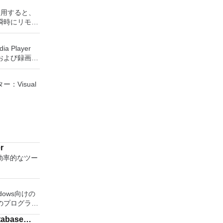
成できます。
rを使用すると、
役立ちます。
瞬時にリモー
UEFI用の起動
Windows
トールメディ
、世界中のどこ
Sがイ
ia Player
を使用すると、
ステムで作業
および録画し
ップを表示し
保存して楽し
に直接座って
からフラッシ
す。 再
ーボードを制
低レベルのユ
：Visual
ためのポータ
要がある場
さらには家中
す。制御した
べて1か所で
ーを実行し、
tPE /
プションで、
Small
 エンターテ
開に使用可能な
、Gentoo、
大好きな音楽
ッププラット
 Boot CD、
楽体験がさらに
をインストール
u、Linux
r
ーテイメント
タンドアロン
y Editor、
効率的なツー
楽、ビデオ、
があります。
c、
をすべて保存
。 クラウド
Rescue Kit、
しめる -
nectを実行し
D、Windows
、写真にアク
続します。
indows向けの
rver 2003
（ARD）などのサ
のプログラ
ows 7、
ソフトウェア
tabase
ターに直接接
ている言語は