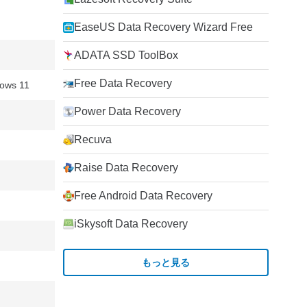
EaseUS Data Recovery Wizard Free
ADATA SSD ToolBox
Free Data Recovery
ows 11
Power Data Recovery
Recuva
Raise Data Recovery
Free Android Data Recovery
iSkysoft Data Recovery
もっと見る