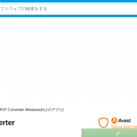
To PST Converter Windows向けのアプリ}
rter