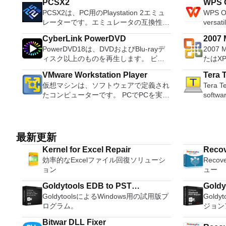
PCSX2
WPS O
ションおよびディスク管理ユーティリテ
system
PCSX2は、PC用のPlaystation 2エミュ
WPS Of
ィです。パーティションの拡張（特にシ
Record live a
レーターです。エミュレータの互換性率
versati
ステムドライブ用）、ディスク領域の管
records
は、プレイ可能なすべてのPS2ゲームの
free w
理、MBRおよびGUIDパーティションテ
Edit O
CyberLink PowerDVD
2007 M
80％以上を誇っています。かなり強力な
progra
ーブル（GPT）ディスクのディスク領域
sound files. Cut, copy
PowerDVD18は、DVDおよびBlu-rayデ
2007 
Micro
コンピューターを所有している場合、
these t
不足の問題の解決を可能にします。 パ
sounds togethe
ィスク以上のものを再生します。 ビデ
たはX
PCSX2は優れたエミュレーターです。
able to
ーティションのサイズ変更/移動システ
pitch o
オ、オーディオ、写真、VR 360°コンテ
Micro
また、このアプリケーションはローエン
tasks. WPS Office 2016 Free has
ムドライブを拡張するディスクとパーテ
VMware Workstation Player
Tera 
ンツ、さらにはYouTubeやVimeoにとっ
XPS
ドコンピューターのサポートも提供する
multipl
ィションをコピーパーティションをマー
仮想マシンは、ソフトウェアで定義され
Tera Te
ても、PowerDVD18は重要なエンターテ
す。こ
ため、Playstation 2コンソールのすべて
French
ジ分割パーティション空き領域を再分配
たコンピューターです。 PCでPCを実行
softwa
イメントの仲間です。 Ultra HD HDR TV
プログ
の所有者は、PCで動作するゲームを見
Portug
するダイナミックディスクの変換パーテ
するようなものです。 この無料のデス
emulato
とサラウンドサウンドシステムの可能性
びXP
ることができます。 PCSX2エミュレー
langua
ィションを回復する
クトップ仮想化ソフトウェアアプリケー
differe
を解き放ち、360°ビデオの増え続けるコ
して送
ターを使用すると、PS2コントローラー
languages requ
ションにより、VMware Workstation、
from D
レクションへのアクセスで仮想世界に没
能はプ
を使用して、本物のプレイステーション
Despite
VMware Fusion、VMware Server、また
support
頭するか、PCまたはラップトップでの
このダ
最新更新
体験をシミュレートできます。このアプ
comes 
はVMware ESXで作成された仮想マシン
port connections. It also has a built-in
比類のない再生サポートと独自の強化に
ラムで動作します。
リケーションでは、ディスクからゲーム
such a
Kernel for Excel Repair
Recov
を簡単に操作できます。 主な機能は次
macro 
より、どこにいても簡単にリラックスで
Access 2007。 Mic
を直接実行することも、ハードドライブ
and mul
効率的なExcelファイル回復ソリューシ
Recov
のとおりです。 1台のPCで複数のオペ
other usefu
きます。 新機能は次のとおりです。 4K
2007。 Microsoft Office InfoP
からISOイメージとして実行することも
a PDF 
ョン
ュー
レーティングシステムを同時に実行しま
include: Automatically creates log
DHR向けに最適化 Ultra HD Blu-ray、
2007。 Microsoft Office OneN
できます。 主な機能は次のとおりで
count 
す。 インストールや構成の問題なし
unique
4K、HEVC / H.265およびHDR10コンテ
2007。 Microsoft Office PowerP
す。 Savestates：ボタンを1つ押すだけ
Persona
Goldytools EDB to PST
Goldy
に、事前構成された製品の利点を体験し
standar
ンツをサポート全画面モードで21：9モ
2007。 Microsoft Office Publis
で、ゲームの現在の「状態」を保存でき
langua
GoldytoolsによるWindows用の試用版プ
Gold
Converter Software
てください。 ホストコンピューターと
Support
ニターで2.35：1の映画を見る常時オン
2007。 Microsoft Office Visio 2
ます。 無制限のメモリーカード：好き
online template
ログラム。
ジョン
仮想マシン間でデータを共有します。
standards. Tera Term
のミニビューでYouTubeライブを見る
Microso
なだけメモリーカードを保存でき、8MB
Writer 
32ビットと64ビットの両方の仮想マシ
applica
YouTubeおよびVimeoで4K HDRおよび
Micro
Bitwar DLL Fixer
から64MBまでの単一の物理カードに制
Presen