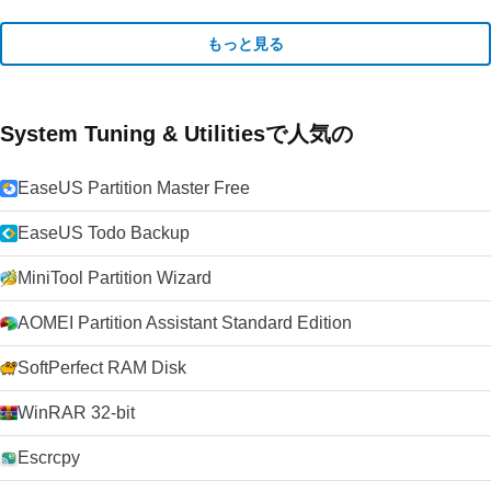
もっと見る
System Tuning & Utilitiesで人気の
EaseUS Partition Master Free
EaseUS Todo Backup
MiniTool Partition Wizard
AOMEI Partition Assistant Standard Edition
SoftPerfect RAM Disk
WinRAR 32-bit
Escrcpy