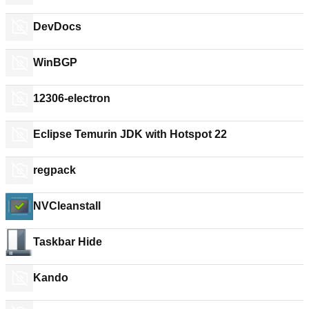
DevDocs
WinBGP
12306-electron
Eclipse Temurin JDK with Hotspot 22
regpack
NVCleanstall
Taskbar Hide
Kando