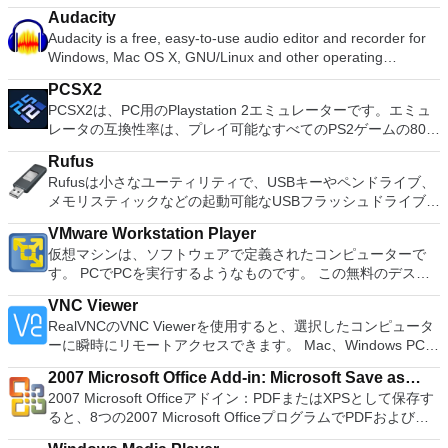
and presentation maker. With these three programs you will
ィションのサイズ変更/移動システムドライブを拡張するディ
を自動的に監視し、完全にアンインストールすることができま
マンスを向上させることもできます。 Mirekusoft Install
Audacity
easily be able to deal with any office related tasks. WPS
スクとパーティションをコピーパーティションをマージ分割パ
す。 その結果、アプリケーション管理が改善され、システム
Monitorは、インストールしたソフトウェアに関する詳細情報
Audacity is a free, easy-to-use audio editor and recorder for
Office 2016 Free has multiple language support for English,
ーティション空き領域を再分配するダイナミックディスクの変
がより効率的に動作します。また、プログラムが自動的に起動
を提供するため、Windowsアンインストールプログラムの優
Windows, Mac OS X, GNU/Linux and other operating
French, German, Spanish, Portuguese,Russian and Polish
換パーティションを回復する
するのを防ぎ、実行中のプログラムの量を減らして、パフォー
れた代替手段の1つです。プログラムが使用しているディス
systems. You can use Audacity to: Record live audio. Convert
languages. To switch between languages requires only a
マンスを向上させることもできます。 Mirekusoft Install
PCSX2
ク、CPU、メモリの量、および異なるプログラムを使用する
tapes and records into digital recordings or CDs. Edit Ogg
single click! Despite being a free suite, WPS Office comes
Monitorは、インストールしたソフトウェアに関する詳細情報
PCSX2は、PC用のPlaystation 2エミュレーターです。エミュ
頻度を確認できます。 ユーザーインターフェイスは非常に簡
Vorbis, MP3, WAV or AIFF sound files. Cut, copy, splice or mix
with many innovative features, such as the paragraph
を提供するため、Windowsアンインストールプログラムの優
レータの互換性率は、プレイ可能なすべてのPS2ゲームの80％
潔でシンプルで、インストールされているすべてのプログラム
sounds together. Change the speed or pitch of a recording.
adjustment tool and multiple tabbed feature. It also has a PDF
れた代替手段の1つです。プログラムが使用しているディス
以上を誇っています。かなり強力なコンピューターを所有して
がリストに表示されます。ワンクリックで、これらのプログラ
Add new effects with LADSPA plug-ins. And more!
converter, spell check and word count feature. WPS Office
Rufus
ク、CPU、メモリの量、および異なるプログラムを使用する
いる場合、PCSX2は優れたエミュレーターです。また、この
ムをアンインストールできます。アンインストールが完了する
2016 Personal Edition supports switching language UI,File
Rufusは小さなユーティリティで、USBキーやペンドライブ、
頻度を確認できます。 ユーザーインターフェイスは非常に簡
アプリケーションはローエンドコンピューターのサポートも提
と、プログラムツリーにプログラムによって作成されたフォル
Roaming and Docer online templates. Key features include:
メモリスティックなどの起動可能なUSBフラッシュドライブを
潔でシンプルで、インストールされているすべてのプログラム
供するため、Playstation 2コンソールのすべての所有者は、
ダー、ファイル、およびレジストリキーが表示されます。 全
Writer Efficient word processor. Presentation Multimedia
フォーマットおよび作成できます。 Rufusは、次のシナリオで
がリストに表示されます。ワンクリックで、これらのプログラ
PCで動作するゲームを見ることができます。 PCSX2エミュレ
体として、これはプログラムとそれらが作成するコンテンツを
presentations creator. Spreadsheets Powerful tool for data
VMware Workstation Player
役立ちます。 Windows、Linux、およびUEFI用の起動可能な
ムをアンインストールできます。アンインストールが完了する
ーターを使用すると、PS2コントローラーを使用して、本物の
完全に削除するのに適したシンプルで軽量なプログラムです。
processing and analysis. 100% compatible with MS Office
仮想マシンは、ソフトウェアで定義されたコンピューターで
ISOからUSBインストールメディアを作成する必要がある場
と、プログラムツリーにプログラムによって作成されたフォル
プレイステーション体験をシミュレートできます。このアプリ
これは間違いなくWindowsのデフォルトのアンインストーラ
document file types (.docx, .pptx, .xlsx, etc.). Thousands of
す。 PCでPCを実行するようなものです。 この無料のデスク
合。 OSがインストールされていないシステムで作業する必要
ダー、ファイル、およびレジストリキーが表示されます。 全
ケーションでは、ディスクからゲームを直接実行することも、
ーよりも優れたオプションですが、より機能が豊富なアンイン
free document templates. Built-in PDF reader. Mobile device
トップ仮想化ソフトウェアアプリケーションにより、VMware
がある場合。 BIOSまたはその他のファームウェアをDOSから
体として、これはプログラムとそれらが作成するコンテンツを
ハードドライブからISOイメージとして実行することもできま
ストーラーを探している場合は、代わりにRevo Uninstaller
VNC Viewer
support (iOS and Android). WPS Cloud Storage included.
Workstation、VMware Fusion、VMware Server、または
フラッシュする必要がある場合。 低レベルのユーティリティ
完全に削除するのに適したシンプルで軽量なプログラムです。
す。 主な機能は次のとおりです。 Savestates：ボタンを1つ
Proを試してください。 これは完全に機能する30日間の試用版
RealVNCのVNC Viewerを使用すると、選択したコンピュータ
Although it is a free suite, WPS Office 2016 Free comes with
VMware ESXで作成された仮想マシンを簡単に操作できます。
を実行する必要がある場合。 Rufusは次の* ISOで動作しま
これは間違いなくWindowsのデフォルトのアンインストーラ
押すだけで、ゲームの現在の「状態」を保存できます。 無制
であることに注意してください。
ーに瞬時にリモートアクセスできます。 Mac、Windows PC、
many innovative features, including a useful a paragraph
主な機能は次のとおりです。 1台のPCで複数のオペレーティ
す：Arch Linux、Archbang、BartPE / pebuilder、CentOS、
ーよりも優れたオプションですが、より機能が豊富なアンイン
限のメモリーカード：好きなだけメモリーカードを保存でき、
またはLinuxマシン、世界中のどこからでも。 VNC Viewerを
adjustment tool int he Writer program. It has an Office to PDF
ングシステムを同時に実行します。 インストールや構成の問
Damn Small Linux、Fedora、FreeDOS、Gentoo、
ストーラーを探している場合は、代わりにRevo Uninstaller
8MBから64MBまでの単一の物理カードに制限されなくなりま
2007 Microsoft Office Add-in: Microsoft Save as
使用すると、コンピューターのデスクトップを表示したり、コ
converter, automatic spell checking and word count features.
題なしに、事前構成された製品の利点を体験してください。
gNewSense、Hiren&#39;s Boot CD、LiveXP、Knoppix、
Proを試してください。 これは完全に機能する30日間の試用版
した。 高解像度グラフィックス：PCSX2を使用すると、
2007 Microsoft Officeアドイン：PDFまたはXPSとして保存す
PDF or XPS
ンピューターの前に直接座っているかのようにマウスとキーボ
It also has some neat tools such as the Watermark in
ホストコンピューターと仮想マシン間でデータを共有します。
Kubuntu、Linux Mint、NT Password Registry Editor、
であることに注意してください。
1080pまたは4K HDでゲームをプレイできます。 全体とし
ると、8つの2007 Microsoft OfficeプログラムでPDFおよび
ードを制御したりできます。 VNC Viewerは、インストールと
document, and converting PowerPoint to Word document
32ビットと64ビットの両方の仮想マシンを実行します。 2-
OpenSUSE、Parted Magic、Slackware、Tails、Trinity
て、PCSX2 PS2エミュレーターの機能は優れています。 PS2
XPS形式にエクスポートして保存できます。このツールを使用
使用が簡単です。制御したいデバイスでインストーラーを実行
support. Overall, WPS Office 2016 Free is a good alternative
way Virtual SMPを活用します。 サードパーティの仮想マシン