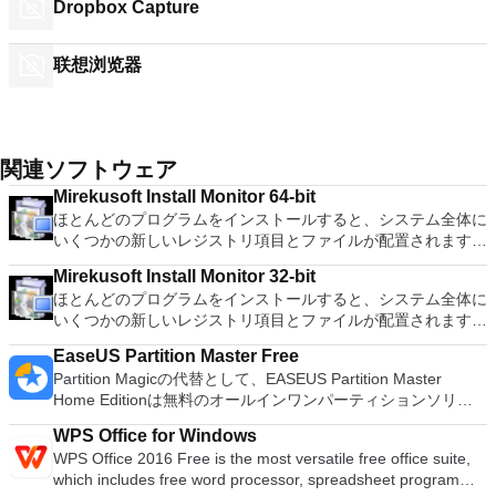
Dropbox Capture
联想浏览器
関連ソフトウェア
Mirekusoft Install Monitor 64-bit
ほとんどのプログラムをインストールすると、システム全体に
いくつかの新しいレジストリ項目とファイルが配置されます。
ただし、アンインストールを試みると、多くのプログラムで
Mirekusoft Install Monitor 32-bit
は、必要のないアイテムが残ります。この不要なジャンクは時
ほとんどのプログラムをインストールすると、システム全体に
間の経過とともに蓄積し、コンピューターの速度を低下させる
いくつかの新しいレジストリ項目とファイルが配置されます。
だけです。また、多くのプログラムは、自動的に実行される不
ただし、アンインストールを試みると、多くのプログラムで
要なバックグラウンドプロセスをインストールします。これに
EaseUS Partition Master Free
は、必要のないアイテムが残ります。この不要なジャンクは時
より、起動時にコンピューターの速度が低下し、より多くのリ
Partition Magicの代替として、EASEUS Partition Master
間の経過とともに蓄積し、コンピューターの速度を低下させる
ソースが使用されます。 Mirekusoft Install Monitorを使用する
Home Editionは無料のオールインワンパーティションソリュ
だけです。また、多くのプログラムは、自動的に実行される不
と、システムを再び制御できます。システムに配置されるもの
ーションおよびディスク管理ユーティリティです。パーティシ
要なバックグラウンドプロセスをインストールします。これに
を自動的に監視し、完全にアンインストールすることができま
WPS Office for Windows
ョンの拡張（特にシステムドライブ用）、ディスク領域の管
より、起動時にコンピューターの速度が低下し、より多くのリ
す。 その結果、アプリケーション管理が改善され、システム
WPS Office 2016 Free is the most versatile free office suite,
理、MBRおよびGUIDパーティションテーブル（GPT）ディス
ソースが使用されます。 Mirekusoft Install Monitorを使用する
がより効率的に動作します。また、プログラムが自動的に起動
which includes free word processor, spreadsheet program
クのディスク領域不足の問題の解決を可能にします。 パーテ
と、システムを再び制御できます。システムに配置されるもの
するのを防ぎ、実行中のプログラムの量を減らして、パフォー