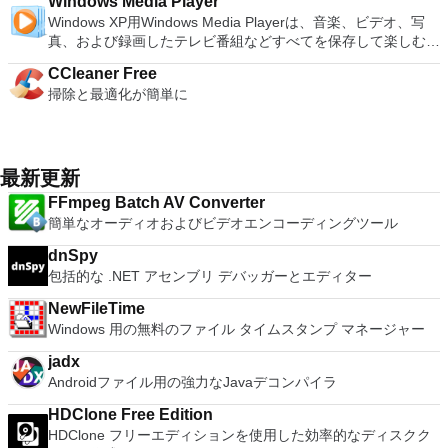
Rescue Kit、Ubuntu、Ultimate Boot CD、Windows XP（SP2
Windows Media Player
ゲームを高い精度でエミュレートでき、Windowsとエミュレ
すると、これらのプログラムのサブセットでPDF形式および
し、指示に従ってください。オプションで、Windowsでのリ
to Microsoft's offering. The Writer program is a versatile word
とイメージを使用します。 ホストコンピューターと仮想マシ
以降）、Windows Server 2003 R2、Windows Vista、
Windows XP用Windows Media Playerは、音楽、ビデオ、写
ーターを切り替えることができます。欠点は、高速ゲームに苦
XPS形式の電子メール添付ファイルとして送信することもでき
モート展開に使用可能なMSIがあります。デスクトッププラッ
processor; the Presentation program is an easy to use and
ン間でデータを共有します。 幅広いホストおよびゲストオペ
Windows 7、Windows 8。 *このリストは完全ではありませ
真、および録画したテレビ番組などすべてを保存して楽しむ最
労し、時々フリーズまたはクラッシュすることです。* PCSX2
ます（特定の機能はプログラムによって異なります）。 この
トフォームにVNC Viewerをインストールする権限がない場合
effective slide show maker that helps you to create impressive
レーティングシステムのサポート。 USB 2.0デバイスのサポー
ん。 サポートされている言語は次のとおりです。インドネシ
適な機能を搭載しています。 再生、表示、外出先で楽しむた
を使用するには、コンソールから抽出できるPlaystation 2
ダウンロードは、次のOfficeプログラムで動作します。
は、スタンドアロンオプションを選択する必要があります。
multimedia presentations; and the Spreadsheets program is
ト。 起動時にアプライアンス情報を取得します。 直感的なホ
CCleaner Free
ア語、マレーシア語、セシュティナ、ダンスク、ドイツ語、英
めのポータブル デバイスとの同期、さらには家中のデバイス
BIOSが必要です。
Microsoft Office Access 2007。 Microsoft Office Excel 2007。
主な機能は次のとおりです。 クラウドサービスを介してVNC
both a flexible and a powerful spreadsheet application.
ームページインターフェイスを介して仮想マシンに簡単にアク
掃除と最適化が簡単に
語、スペイン語、フランス語、フルバツキー、イタリア語、ラ
との共有も、すべて1か所で行えます。 シンプルなデザイン -
Microsoft Office InfoPath 2007。 Microsoft Office OneNote
Connectを実行しているコンピューターに接続します。 Apple
セスできます。 VMware Playerは、Microsoft Virtual Server仮
トヴィエシュ、リエトゥビウ、マジャール、オランダ、ノルス
まったく新しい外観でデジタル エンターテイメントを楽しめ
2007。 Microsoft Office PowerPoint 2007。 Microsoft Office
Screen Sharing（ARD）などのサードパーティ製のVNC互換
想マシンまたはMicrosoft Virtual PC仮想マシンもサポートして
ク、ポルスキ、ポルトガル、ポルトガル、スロヴェンスキー、
ます。 大好きな音楽をより多く - デジタル音楽体験がさらに
Publisher 2007。 Microsoft Office Visio 2007。 Microsoft
ソフトウェアを実行しているコンピューターに直接接続しま
います。
スロベンツキー、スロヴェンスキーSrpski、Suomi、
楽しくなります。 エンターテイメントをすべて1つの場所に -
Office Word 2007。 2007 Microsoft Officeプログラムのこの
す。 各デバイスでVNC Viewerにサインインして、すべてのデ
Svenska、Türkçe。
音楽、ビデオ、写真、録画したテレビ番組をすべて保存して楽
最新更新
Microsoft Save as PDFまたはXPSアドインは、2007 Microsoft
バイス間の接続をバックアップおよび同期します。 仮想キー
しめます。 どこでも楽しめる - どこにいても音楽、ビデオ、
Office systemソフトウェアの補足条項であり、2007 Microsoft
ボードの上のスクロールバーには、Command / Windowsなど
FFmpeg Batch AV Converter
写真にアクセスできます。
Office systemソフトウェアのライセンス条項の対象となりま
の高度なキーが含まれています。 Bluetoothキーボードのサポ
簡単なオーディオおよびビデオエンコーディングツール
す。 システム要件：サポートされているオペレーティングシ
ート。 VNC Connectサブスクリプションには、無料、有料、
ステム。 Windows Server 2003、Windows Vista、Windows
dnSpy
試用の3つのバージョンがあります。 制御する必要のあるマシ
XP Service Pack 2。
包括的な .NET アセンブリ デバッガーとエディター
ンごとに、RealVNCのWebサイトにアクセスして、各コンピ
ューターにVNC Connectをダウンロードするだけです。次
NewFileTime
に、RealVNCアカウントの資格情報を使用して、ローカルマ
Windows 用の無料のファイル タイムスタンプ マネージャー
シンでVNC Viewerにサインインします。そこから、コンピュ
ーターを確認して接続できます。 VNC Connectを使用する
jadx
と、セッションはエンドツーエンドで暗号化されます。アプリ
Androidファイル用の強力なJavaデコンパイラ
はすぐに各コンピューターをパスワードで保護します。コンピ
ューターへのログインに使用するのと同じユーザー名とパスワ
HDClone Free Edition
ードを入力するだけです。 WIN 7,8,8.1,10をサポートしま
HDClone フリーエディションを使用した効率的なディスクク