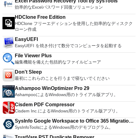
USB 3.0, Bluetooth, HD audio, printers, and Skype support.
Excel Password Recovery Tool by SysTools
way Virtual SMPを活用します。 サードパーティの仮想マシン
host connections then Tera Term is a good choice.
High Resolution Displays - 4K UHD and QHD+ support.
効率的なExcelパスワード回復ソリューション
とイメージを使用します。 ホストコンピューターと仮想マシ
VMware Workstation Pro is a perfect choice for those of you
ン間でデータを共有します。 幅広いホストおよびゲストオペ
HDClone Free Edition
who are a little skeptical about making the leap over to
レーティングシステムのサポート。 USB 2.0デバイスのサポー
HDClone フリーエディションを使用した効率的なディスクク
Windows 10. By utilizing an app like this, you'll get to try out
ト。 起動時にアプライアンス情報を取得します。 直感的なホ
ローン作成
all of Windows 10's new features in a safe sandboxed
ームページインターフェイスを介して仮想マシンに簡単にアク
environment, without the need to install the OS natively.
セスできます。 VMware Playerは、Microsoft Virtual Server仮
EasyUEFI
VMware Workstation Pro doesn't just support Microsofts OS,
想マシンまたはMicrosoft Virtual PC仮想マシンもサポートして
EasyUEFI を焼き付けて数分でコンピュータを起動する
you can also install Linux VMs, including Ubuntu, Red Hat,
います。
Fedora, and lots of other distributions as well. Overall,
File Viewer Plus
Workstation Pro offers high performance, strong reliability,
編集機能を備えた包括的なファイルビューア
and cutting edge features that make it stand out from the
crowd. The full version is a little pricey, but you do get what
Don't Sleep
you pay for.
最初にこれらのことを行うまで寝ないでください
Ashampoo WinOptimizer Pro 29
AshampooによるWindows用のトライアル版アプリ。
Cisdem PDF Compressor
Cisdem Inc.によるWindows用のトライアル版アプリ。
SysInfo Google Workspace to Office 365 Migration
SysInfoToolsによるWindows用のデモプログラム。
Tool
TrustVare PST Duplicate Remover