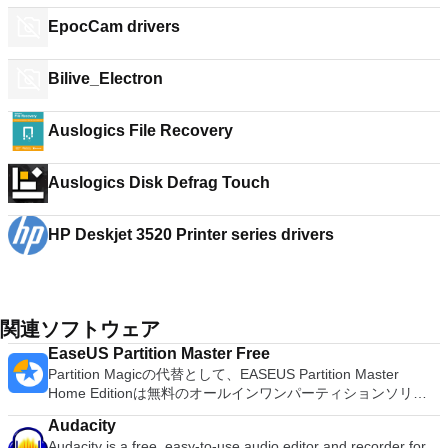
EpocCam drivers
Bilive_Electron
Auslogics File Recovery
Auslogics Disk Defrag Touch
HP Deskjet 3520 Printer series drivers
関連ソフトウェア
EaseUS Partition Master Free
Partition Magicの代替として、EASEUS Partition Master
Home Editionは無料のオールインワンパーティションソリュ
ーションおよびディスク管理ユーティリティです。パーティシ
Audacity
ョンの拡張（特にシステムドライブ用）、ディスク領域の管
Audacity is a free, easy-to-use audio editor and recorder for