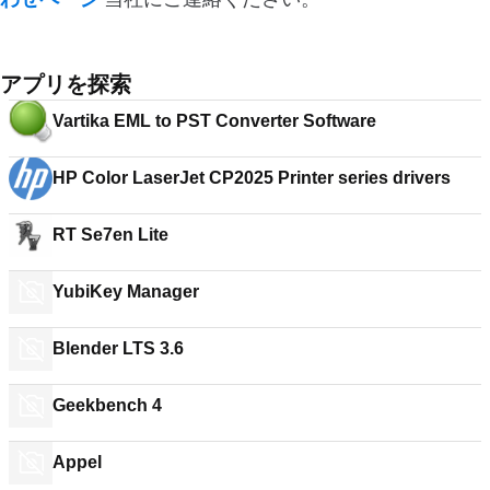
アプリを探索
Vartika EML to PST Converter Software
HP Color LaserJet CP2025 Printer series drivers
RT Se7en Lite
YubiKey Manager
Blender LTS 3.6
Geekbench 4
Appel