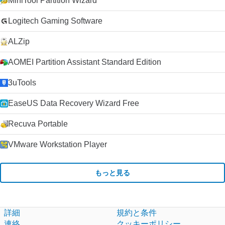
MiniTool Partition Wizard
Logitech Gaming Software
ALZip
AOMEI Partition Assistant Standard Edition
3uTools
EaseUS Data Recovery Wizard Free
Recuva Portable
VMware Workstation Player
もっと見る
詳細
規約と条件
連絡
クッキーポリシー