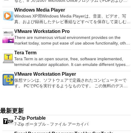
ると、8つの2007 Microsoft OfficeプログラムでPDFおよび
労し、時々フリーズまたはクラッシュすることです。* PCSX2
の増え続けるコレクションへのアクセスで仮想世界に没頭する
トフォームにVNC Viewerをインストールする権限がない場合
Writer Efficient word processor. Presentation Multimedia
ん。 サポートされている言語は次のとおりです。インドネシ
XPS形式にエクスポートして保存できます。このツールを使用
を使用するには、コンソールから抽出できるPlaystation 2
か、PCまたはラップトップでの比類のない再生サポートと独
は、スタンドアロンオプションを選択する必要があります。
presentations creator. Spreadsheets Powerful tool for data
Windows Media Player
ア語、マレーシア語、セシュティナ、ダンスク、ドイツ語、英
すると、これらのプログラムのサブセットでPDF形式および
BIOSが必要です。
自の強化により、どこにいても簡単にリラックスできます。
主な機能は次のとおりです。 クラウドサービスを介してVNC
processing and analysis. 100% compatible with MS Office
Windows XP用Windows Media Playerは、音楽、ビデオ、写
語、スペイン語、フランス語、フルバツキー、イタリア語、ラ
XPS形式の電子メール添付ファイルとして送信することもでき
新機能は次のとおりです。 4K DHR向けに最適化 Ultra HD
Connectを実行しているコンピューターに接続します。 Apple
document file types (.docx, .pptx, .xlsx, etc.). Thousands of
真、および録画したテレビ番組などすべてを保存して楽しむ最
トヴィエシュ、リエトゥビウ、マジャール、オランダ、ノルス
ます（特定の機能はプログラムによって異なります）。 この
Blu-ray、4K、HEVC / H.265およびHDR10コンテンツをサポー
Screen Sharing（ARD）などのサードパーティ製のVNC互換
free document templates. Built-in PDF reader. Mobile device
適な機能を搭載しています。 再生、表示、外出先で楽しむた
ク、ポルスキ、ポルトガル、ポルトガル、スロヴェンスキー、
ダウンロードは、次のOfficeプログラムで動作します。
ト全画面モードで21：9モニターで2.35：1の映画を見る常時
ソフトウェアを実行しているコンピューターに直接接続しま
VMware Workstation Pro
support (iOS and Android). WPS Cloud Storage included.
めのポータブル デバイスとの同期、さらには家中のデバイス
スロベンツキー、スロヴェンスキーSrpski、Suomi、
Microsoft Office Access 2007。 Microsoft Office Excel 2007。
オンのミニビューでYouTubeライブを見る YouTubeおよび
す。 各デバイスでVNC Viewerにサインインして、すべてのデ
There are numerous virtual environment provides on the
Although it is a free suite, WPS Office 2016 Free comes with
との共有も、すべて1か所で行えます。 シンプルなデザイン -
Svenska、Türkçe。
Microsoft Office InfoPath 2007。 Microsoft Office OneNote
Vimeoで4K HDRおよび360ビデオを再生 VRエクスペリエンス
バイス間の接続をバックアップおよび同期します。 仮想キー
market today, some put ease of use above functionality, other
many innovative features, including a useful a paragraph
まったく新しい外観でデジタル エンターテイメントを楽しめ
2007。 Microsoft Office PowerPoint 2007。 Microsoft Office
の向上：Microsoft Mixed Realityヘッドセット、HTC、VIVE、
ボードの上のスクロールバーには、Command / Windowsなど
place integration above stability. VMware Workstation Pro is
adjustment tool int he Writer program. It has an Office to PDF
ます。 大好きな音楽をより多く - デジタル音楽体験がさらに
Publisher 2007。 Microsoft Office Visio 2007。 Microsoft
およびOculus Riftをサポート Fire TVとキャストのサポート
Tera Term
の高度なキーが含まれています。 Bluetoothキーボードのサポ
the easiest to use, the fastest and the most reliable app when
converter, automatic spell checking and word count features.
楽しくなります。 エンターテイメントをすべて1つの場所に -
Office Word 2007。 2007 Microsoft Officeプログラムのこの
注：これは商用トライアルです。
Tera Term is an open source, free, software implemented,
ート。 VNC Connectサブスクリプションには、無料、有料、
it comes to evaluating a new OS, or new software apps and
It also has some neat tools such as the Watermark in
音楽、ビデオ、写真、録画したテレビ番組をすべて保存して楽
Microsoft Save as PDFまたはXPSアドインは、2007 Microsoft
terminal emulator application. It can emulate different types of
試用の3つのバージョンがあります。 制御する必要のあるマシ
patches, in an isolated and safe virtualized environment. Key
document, and converting PowerPoint to Word document
しめます。 どこでも楽しめる - どこにいても音楽、ビデオ、
Office systemソフトウェアの補足条項であり、2007 Microsoft
computer terminals, from DEC VT100 to DEC VT382, and it
ンごとに、RealVNCのWebサイトにアクセスして、各コンピ
Features include: Powerful 3D Graphics - DirectX 10* and
support. Overall, WPS Office 2016 Free is a good alternative
写真にアクセスできます。
Office systemソフトウェアのライセンス条項の対象となりま
VMware Workstation Player
supports telnet, SSH 1 & 2 and serial port connections. It also
ューターにVNC Connectをダウンロードするだけです。次
OpenGL 3.3 support. VMware Compatibility - Create one; Run
to Microsoft's offering. The Writer program is a versatile word
す。 システム要件：サポートされているオペレーティングシ
仮想マシンは、ソフトウェアで定義されたコンピューターで
has a built-in macro scripting language and some other useful
に、RealVNCアカウントの資格情報を使用して、ローカルマ
anywhere on VMware software. vSphere and vCloud Air
processor; the Presentation program is an easy to use and
ステム。 Windows Server 2003、Windows Vista、Windows
す。 PCでPCを実行するようなものです。 この無料のデスク
plugins. Key features include: Automatically creates logs with
シンでVNC Viewerにサインインします。そこから、コンピュ
Support - Drag and drop VMs between environments.
effective slide show maker that helps you to create impressive
XP Service Pack 2。
トップ仮想化ソフトウェアアプリケーションにより、VMware
unique log names. Supports SSH, standard telnet and serial
ーターを確認して接続できます。 VNC Connectを使用する
Restricted and Encrypted VMs - Protection and performance
multimedia presentations; and the Spreadsheets program is
Workstation、VMware Fusion、VMware Server、または
ports. Supports dec/digital/vt terminal standards. Tera Term is
と、セッションはエンドツーエンドで暗号化されます。アプリ
enhancements. Expiring Virtual Machines - Time-limited
both a flexible and a powerful spreadsheet application.
VMware ESXで作成された仮想マシンを簡単に操作できます。
a useful application, which allows the connection to any
はすぐに各コンピューターをパスワードで保護します。コンピ
virtual machines. Latest Hardware Support - Broadwell and
主な機能は次のとおりです。 1台のPCで複数のオペレーティ
remote Telnet or SSH hosts. It sports a clean and crisp layout
最新更新
ューターへのログインに使用するのと同じユーザー名とパスワ
Haswell CPU support. Enterprise Quality Virtual Machines -
ングシステムを同時に実行します。 インストールや構成の問
that is easy to work with. The application does not take a long
ードを入力するだけです。 WIN 7,8,8.1,10をサポートしま
16 vCPUs, 8TB virtual disks, and 64GB memory. Enhanced
7-Zip Portable
題なしに、事前構成された製品の利点を体験してください。
time to wrap your head around and is also very light on
す。 VNC ViewerのMacバージョンをお探しですか？ここから
IPv6 Support - IPv6-to-IPv4 NAT (6to4 and 4to6). Virtual
7-Zip ポータブル - ファイル アーカイバ
ホストコンピューターと仮想マシン間でデータを共有します。
system resources. So, if you need a free terminal emulator,
ダウンロード
Machine Video Memory - Up to 2GB. Enhanced Connectivity -
32ビットと64ビットの両方の仮想マシンを実行します。 2-
which is easy to master and supports remote Telnet or SSH