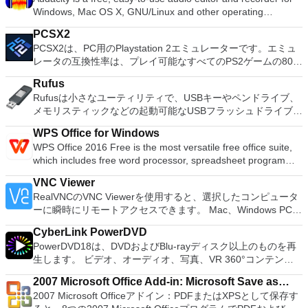
理、MBRおよびGUIDパーティションテーブル（GPT）ディス
Windows, Mac OS X, GNU/Linux and other operating
クのディスク領域不足の問題の解決を可能にします。 パーテ
systems. You can use Audacity to: Record live audio. Convert
ィションのサイズ変更/移動システムドライブを拡張するディ
PCSX2
tapes and records into digital recordings or CDs. Edit Ogg
スクとパーティションをコピーパーティションをマージ分割パ
PCSX2は、PC用のPlaystation 2エミュレーターです。エミュ
Vorbis, MP3, WAV or AIFF sound files. Cut, copy, splice or mix
ーティション空き領域を再分配するダイナミックディスクの変
レータの互換性率は、プレイ可能なすべてのPS2ゲームの80％
sounds together. Change the speed or pitch of a recording.
換パーティションを回復する
以上を誇っています。かなり強力なコンピューターを所有して
Add new effects with LADSPA plug-ins. And more!
Rufus
いる場合、PCSX2は優れたエミュレーターです。また、この
Rufusは小さなユーティリティで、USBキーやペンドライブ、
アプリケーションはローエンドコンピューターのサポートも提
メモリスティックなどの起動可能なUSBフラッシュドライブを
供するため、Playstation 2コンソールのすべての所有者は、
フォーマットおよび作成できます。 Rufusは、次のシナリオで
PCで動作するゲームを見ることができます。 PCSX2エミュレ
WPS Office for Windows
役立ちます。 Windows、Linux、およびUEFI用の起動可能な
ーターを使用すると、PS2コントローラーを使用して、本物の
WPS Office 2016 Free is the most versatile free office suite,
ISOからUSBインストールメディアを作成する必要がある場
プレイステーション体験をシミュレートできます。このアプリ
which includes free word processor, spreadsheet program
合。 OSがインストールされていないシステムで作業する必要
ケーションでは、ディスクからゲームを直接実行することも、
and presentation maker. With these three programs you will
がある場合。 BIOSまたはその他のファームウェアをDOSから
ハードドライブからISOイメージとして実行することもできま
VNC Viewer
easily be able to deal with any office related tasks. WPS
フラッシュする必要がある場合。 低レベルのユーティリティ
す。 主な機能は次のとおりです。 Savestates：ボタンを1つ
RealVNCのVNC Viewerを使用すると、選択したコンピュータ
Office 2016 Free has multiple language support for English,
を実行する必要がある場合。 Rufusは次の* ISOで動作しま
押すだけで、ゲームの現在の「状態」を保存できます。 無制
ーに瞬時にリモートアクセスできます。 Mac、Windows PC、
French, German, Spanish, Portuguese,Russian and Polish
す：Arch Linux、Archbang、BartPE / pebuilder、CentOS、
限のメモリーカード：好きなだけメモリーカードを保存でき、
またはLinuxマシン、世界中のどこからでも。 VNC Viewerを
languages. To switch between languages requires only a
Damn Small Linux、Fedora、FreeDOS、Gentoo、
8MBから64MBまでの単一の物理カードに制限されなくなりま
CyberLink PowerDVD
使用すると、コンピューターのデスクトップを表示したり、コ
single click! Despite being a free suite, WPS Office comes
gNewSense、Hiren&#39;s Boot CD、LiveXP、Knoppix、
した。 高解像度グラフィックス：PCSX2を使用すると、
PowerDVD18は、DVDおよびBlu-rayディスク以上のものを再
ンピューターの前に直接座っているかのようにマウスとキーボ
with many innovative features, such as the paragraph
Kubuntu、Linux Mint、NT Password Registry Editor、
1080pまたは4K HDでゲームをプレイできます。 全体とし
生します。 ビデオ、オーディオ、写真、VR 360°コンテン
ードを制御したりできます。 VNC Viewerは、インストールと
adjustment tool and multiple tabbed feature. It also has a PDF
OpenSUSE、Parted Magic、Slackware、Tails、Trinity
て、PCSX2 PS2エミュレーターの機能は優れています。 PS2
ツ、さらにはYouTubeやVimeoにとっても、PowerDVD18は重
使用が簡単です。制御したいデバイスでインストーラーを実行
converter, spell check and word count feature. WPS Office
Rescue Kit、Ubuntu、Ultimate Boot CD、Windows XP（SP2
2007 Microsoft Office Add-in: Microsoft Save as
ゲームを高い精度でエミュレートでき、Windowsとエミュレ
要なエンターテイメントの仲間です。 Ultra HD HDR TVとサ
し、指示に従ってください。オプションで、Windowsでのリ
2016 Personal Edition supports switching language UI,File
以降）、Windows Server 2003 R2、Windows Vista、
2007 Microsoft Officeアドイン：PDFまたはXPSとして保存す
ーターを切り替えることができます。欠点は、高速ゲームに苦
PDF or XPS
ラウンドサウンドシステムの可能性を解き放ち、360°ビデオ
モート展開に使用可能なMSIがあります。デスクトッププラッ
Roaming and Docer online templates. Key features include:
Windows 7、Windows 8。 *このリストは完全ではありませ