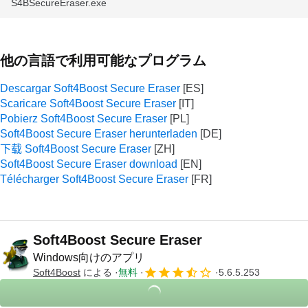
S4BSecureEraser.exe
他の言語で利用可能なプログラム
Descargar Soft4Boost Secure Eraser
Scaricare Soft4Boost Secure Eraser
Pobierz Soft4Boost Secure Eraser
Soft4Boost Secure Eraser herunterladen
下载 Soft4Boost Secure Eraser
Soft4Boost Secure Eraser download
Télécharger Soft4Boost Secure Eraser
Soft4Boost Secure Eraser
Windows向けのアプリ
Soft4Boost
による
無料
5.6.5.253