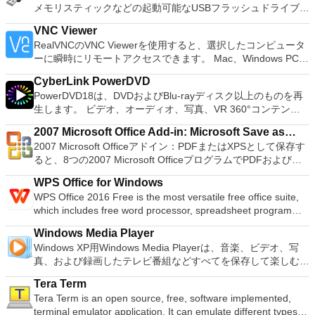
メモリスティックなどの起動可能なUSBフラッシュドライブを
供するため、Playstation 2コンソールのすべての所有者は、
フォーマットおよび作成できます。 Rufusは、次のシナリオで
PCで動作するゲームを見ることができます。 PCSX2エミュレ
VNC Viewer
役立ちます。 Windows、Linux、およびUEFI用の起動可能な
ーターを使用すると、PS2コントローラーを使用して、本物の
RealVNCのVNC Viewerを使用すると、選択したコンピュータ
ISOからUSBインストールメディアを作成する必要がある場
プレイステーション体験をシミュレートできます。このアプリ
ーに瞬時にリモートアクセスできます。 Mac、Windows PC、
合。 OSがインストールされていないシステムで作業する必要
ケーションでは、ディスクからゲームを直接実行することも、
またはLinuxマシン、世界中のどこからでも。 VNC Viewerを
がある場合。 BIOSまたはその他のファームウェアをDOSから
ハードドライブからISOイメージとして実行することもできま
CyberLink PowerDVD
使用すると、コンピューターのデスクトップを表示したり、コ
フラッシュする必要がある場合。 低レベルのユーティリティ
す。 主な機能は次のとおりです。 Savestates：ボタンを1つ
PowerDVD18は、DVDおよびBlu-rayディスク以上のものを再
ンピューターの前に直接座っているかのようにマウスとキーボ
を実行する必要がある場合。 Rufusは次の* ISOで動作しま
押すだけで、ゲームの現在の「状態」を保存できます。 無制
生します。 ビデオ、オーディオ、写真、VR 360°コンテン
ードを制御したりできます。 VNC Viewerは、インストールと
す：Arch Linux、Archbang、BartPE / pebuilder、CentOS、
限のメモリーカード：好きなだけメモリーカードを保存でき、
ツ、さらにはYouTubeやVimeoにとっても、PowerDVD18は重
使用が簡単です。制御したいデバイスでインストーラーを実行
Damn Small Linux、Fedora、FreeDOS、Gentoo、
8MBから64MBまでの単一の物理カードに制限されなくなりま
2007 Microsoft Office Add-in: Microsoft Save as
要なエンターテイメントの仲間です。 Ultra HD HDR TVとサ
し、指示に従ってください。オプションで、Windowsでのリ
gNewSense、Hiren&#39;s Boot CD、LiveXP、Knoppix、
した。 高解像度グラフィックス：PCSX2を使用すると、
2007 Microsoft Officeアドイン：PDFまたはXPSとして保存す
PDF or XPS
ラウンドサウンドシステムの可能性を解き放ち、360°ビデオ
モート展開に使用可能なMSIがあります。デスクトッププラッ
Kubuntu、Linux Mint、NT Password Registry Editor、
1080pまたは4K HDでゲームをプレイできます。 全体とし
ると、8つの2007 Microsoft OfficeプログラムでPDFおよび
の増え続けるコレクションへのアクセスで仮想世界に没頭する
トフォームにVNC Viewerをインストールする権限がない場合
OpenSUSE、Parted Magic、Slackware、Tails、Trinity
て、PCSX2 PS2エミュレーターの機能は優れています。 PS2
XPS形式にエクスポートして保存できます。このツールを使用
か、PCまたはラップトップでの比類のない再生サポートと独
は、スタンドアロンオプションを選択する必要があります。
Rescue Kit、Ubuntu、Ultimate Boot CD、Windows XP（SP2
WPS Office for Windows
ゲームを高い精度でエミュレートでき、Windowsとエミュレ
すると、これらのプログラムのサブセットでPDF形式および
自の強化により、どこにいても簡単にリラックスできます。
主な機能は次のとおりです。 クラウドサービスを介してVNC
以降）、Windows Server 2003 R2、Windows Vista、
WPS Office 2016 Free is the most versatile free office suite,
ーターを切り替えることができます。欠点は、高速ゲームに苦
XPS形式の電子メール添付ファイルとして送信することもでき
新機能は次のとおりです。 4K DHR向けに最適化 Ultra HD
Connectを実行しているコンピューターに接続します。 Apple
Windows 7、Windows 8。 *このリストは完全ではありませ
which includes free word processor, spreadsheet program
労し、時々フリーズまたはクラッシュすることです。* PCSX2
ます（特定の機能はプログラムによって異なります）。 この
Blu-ray、4K、HEVC / H.265およびHDR10コンテンツをサポー
Screen Sharing（ARD）などのサードパーティ製のVNC互換
ん。 サポートされている言語は次のとおりです。インドネシ
and presentation maker. With these three programs you will
を使用するには、コンソールから抽出できるPlaystation 2
ダウンロードは、次のOfficeプログラムで動作します。
ト全画面モードで21：9モニターで2.35：1の映画を見る常時
ソフトウェアを実行しているコンピューターに直接接続しま
Windows Media Player
ア語、マレーシア語、セシュティナ、ダンスク、ドイツ語、英
easily be able to deal with any office related tasks. WPS
BIOSが必要です。
Microsoft Office Access 2007。 Microsoft Office Excel 2007。
オンのミニビューでYouTubeライブを見る YouTubeおよび
す。 各デバイスでVNC Viewerにサインインして、すべてのデ
Windows XP用Windows Media Playerは、音楽、ビデオ、写
語、スペイン語、フランス語、フルバツキー、イタリア語、ラ
Office 2016 Free has multiple language support for English,
Microsoft Office InfoPath 2007。 Microsoft Office OneNote
Vimeoで4K HDRおよび360ビデオを再生 VRエクスペリエンス
バイス間の接続をバックアップおよび同期します。 仮想キー
真、および録画したテレビ番組などすべてを保存して楽しむ最
トヴィエシュ、リエトゥビウ、マジャール、オランダ、ノルス
French, German, Spanish, Portuguese,Russian and Polish
2007。 Microsoft Office PowerPoint 2007。 Microsoft Office
の向上：Microsoft Mixed Realityヘッドセット、HTC、VIVE、
ボードの上のスクロールバーには、Command / Windowsなど
適な機能を搭載しています。 再生、表示、外出先で楽しむた
ク、ポルスキ、ポルトガル、ポルトガル、スロヴェンスキー、
languages. To switch between languages requires only a
Publisher 2007。 Microsoft Office Visio 2007。 Microsoft
およびOculus Riftをサポート Fire TVとキャストのサポート
Tera Term
の高度なキーが含まれています。 Bluetoothキーボードのサポ
めのポータブル デバイスとの同期、さらには家中のデバイス
スロベンツキー、スロヴェンスキーSrpski、Suomi、
single click! Despite being a free suite, WPS Office comes
Office Word 2007。 2007 Microsoft Officeプログラムのこの
注：これは商用トライアルです。
Tera Term is an open source, free, software implemented,
ート。 VNC Connectサブスクリプションには、無料、有料、
との共有も、すべて1か所で行えます。 シンプルなデザイン -
Svenska、Türkçe。
with many innovative features, such as the paragraph
Microsoft Save as PDFまたはXPSアドインは、2007 Microsoft
terminal emulator application. It can emulate different types of
試用の3つのバージョンがあります。 制御する必要のあるマシ
まったく新しい外観でデジタル エンターテイメントを楽しめ