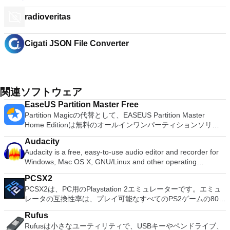
radioveritas
Cigati JSON File Converter
関連ソフトウェア
EaseUS Partition Master Free
Partition Magicの代替として、EASEUS Partition Master
Home Editionは無料のオールインワンパーティションソリュ
ーションおよびディスク管理ユーティリティです。パーティシ
Audacity
ョンの拡張（特にシステムドライブ用）、ディスク領域の管
Audacity is a free, easy-to-use audio editor and recorder for
理、MBRおよびGUIDパーティションテーブル（GPT）ディス
Windows, Mac OS X, GNU/Linux and other operating
クのディスク領域不足の問題の解決を可能にします。 パーテ
systems. You can use Audacity to: Record live audio. Convert
ィションのサイズ変更/移動システムドライブを拡張するディ
PCSX2
tapes and records into digital recordings or CDs. Edit Ogg
スクとパーティションをコピーパーティションをマージ分割パ
PCSX2は、PC用のPlaystation 2エミュレーターです。エミュ
Vorbis, MP3, WAV or AIFF sound files. Cut, copy, splice or mix
ーティション空き領域を再分配するダイナミックディスクの変
レータの互換性率は、プレイ可能なすべてのPS2ゲームの80％
sounds together. Change the speed or pitch of a recording.
換パーティションを回復する
以上を誇っています。かなり強力なコンピューターを所有して
Add new effects with LADSPA plug-ins. And more!
Rufus
いる場合、PCSX2は優れたエミュレーターです。また、この
Rufusは小さなユーティリティで、USBキーやペンドライブ、
アプリケーションはローエンドコンピューターのサポートも提