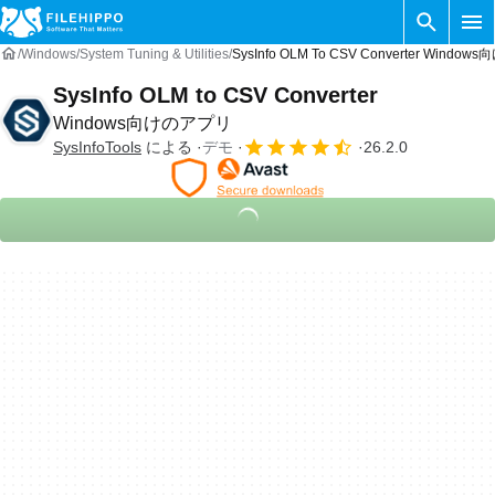
Windows
System Tuning & Utilities
SysInfo OLM To CSV Converter Windo
SysInfo OLM to CSV Converter
Windows向けのアプリ
SysInfoTools
による
デモ
26.2.0