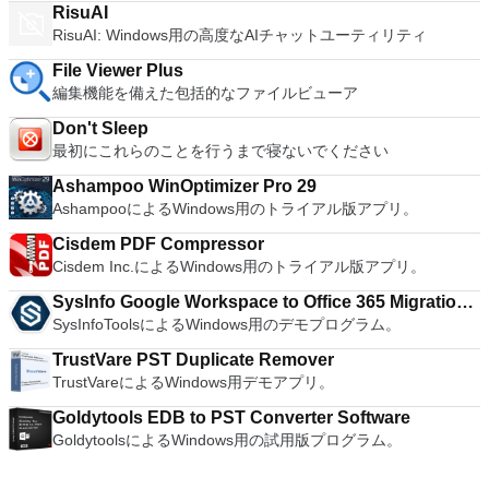
RisuAI
all of Windows 10's new features in a safe sandboxed
RisuAI: Windows用の高度なAIチャットユーティリティ
environment, without the need to install the OS natively.
VMware Workstation Pro doesn't just support Microsofts OS,
File Viewer Plus
you can also install Linux VMs, including Ubuntu, Red Hat,
編集機能を備えた包括的なファイルビューア
Fedora, and lots of other distributions as well. Overall,
Workstation Pro offers high performance, strong reliability,
Don't Sleep
and cutting edge features that make it stand out from the
最初にこれらのことを行うまで寝ないでください
crowd. The full version is a little pricey, but you do get what
you pay for.
Ashampoo WinOptimizer Pro 29
AshampooによるWindows用のトライアル版アプリ。
Cisdem PDF Compressor
Cisdem Inc.によるWindows用のトライアル版アプリ。
SysInfo Google Workspace to Office 365 Migration
SysInfoToolsによるWindows用のデモプログラム。
Tool
TrustVare PST Duplicate Remover
TrustVareによるWindows用デモアプリ。
Goldytools EDB to PST Converter Software
GoldytoolsによるWindows用の試用版プログラム。