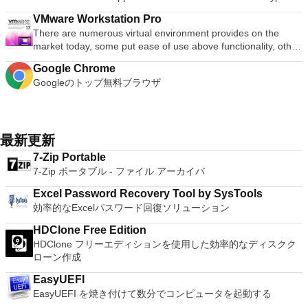
adjustment tool and multiple tabbed feature. It also has a PDF
Office systemソフトウェアの補足条項であり、2007 Microsoft
computer terminals, from DEC VT100 to DEC VT382, and it
ンごとに、RealVNCのWebサイトにアクセスして、各コンピ
ます。 大好きな音楽をより多く - デジタル音楽体験がさらに
converter, spell check and word count feature. WPS Office
Office systemソフトウェアのライセンス条項の対象となりま
VMware Workstation Pro
supports telnet, SSH 1 & 2 and serial port connections. It also
ューターにVNC Connectをダウンロードするだけです。次
楽しくなります。 エンターテイメントをすべて1つの場所に -
2016 Personal Edition supports switching language UI,File
す。 システム要件：サポートされているオペレーティングシ
There are numerous virtual environment provides on the
has a built-in macro scripting language and some other useful
に、RealVNCアカウントの資格情報を使用して、ローカルマ
音楽、ビデオ、写真、録画したテレビ番組をすべて保存して楽
Roaming and Docer online templates. Key features include:
ステム。 Windows Server 2003、Windows Vista、Windows
market today, some put ease of use above functionality, other
plugins. Key features include: Automatically creates logs with
シンでVNC Viewerにサインインします。そこから、コンピュ
しめます。 どこでも楽しめる - どこにいても音楽、ビデオ、
Writer Efficient word processor. Presentation Multimedia
XP Service Pack 2。
place integration above stability. VMware Workstation Pro is
unique log names. Supports SSH, standard telnet and serial
ーターを確認して接続できます。 VNC Connectを使用する
写真にアクセスできます。
presentations creator. Spreadsheets Powerful tool for data
Google Chrome
the easiest to use, the fastest and the most reliable app when
ports. Supports dec/digital/vt terminal standards. Tera Term is
と、セッションはエンドツーエンドで暗号化されます。アプリ
processing and analysis. 100% compatible with MS Office
Googleのトップ無料ブラウザ
it comes to evaluating a new OS, or new software apps and
a useful application, which allows the connection to any
はすぐに各コンピューターをパスワードで保護します。コンピ
document file types (.docx, .pptx, .xlsx, etc.). Thousands of
patches, in an isolated and safe virtualized environment. Key
remote Telnet or SSH hosts. It sports a clean and crisp layout
ューターへのログインに使用するのと同じユーザー名とパスワ
free document templates. Built-in PDF reader. Mobile device
Features include: Powerful 3D Graphics - DirectX 10* and
that is easy to work with. The application does not take a long
ードを入力するだけです。 WIN 7,8,8.1,10をサポートしま
support (iOS and Android). WPS Cloud Storage included.
OpenGL 3.3 support. VMware Compatibility - Create one; Run
time to wrap your head around and is also very light on
す。 VNC ViewerのMacバージョンをお探しですか？ここから
Although it is a free suite, WPS Office 2016 Free comes with
anywhere on VMware software. vSphere and vCloud Air
最新更新
system resources. So, if you need a free terminal emulator,
ダウンロード
many innovative features, including a useful a paragraph
Support - Drag and drop VMs between environments.
which is easy to master and supports remote Telnet or SSH
7-Zip Portable
adjustment tool int he Writer program. It has an Office to PDF
Restricted and Encrypted VMs - Protection and performance
host connections then Tera Term is a good choice.
7-Zip ポータブル - ファイル アーカイバ
converter, automatic spell checking and word count features.
enhancements. Expiring Virtual Machines - Time-limited
It also has some neat tools such as the Watermark in
virtual machines. Latest Hardware Support - Broadwell and
Excel Password Recovery Tool by SysTools
document, and converting PowerPoint to Word document
Haswell CPU support. Enterprise Quality Virtual Machines -
効率的なExcelパスワード回復ソリューション
support. Overall, WPS Office 2016 Free is a good alternative
16 vCPUs, 8TB virtual disks, and 64GB memory. Enhanced
to Microsoft's offering. The Writer program is a versatile word
IPv6 Support - IPv6-to-IPv4 NAT (6to4 and 4to6). Virtual
HDClone Free Edition
processor; the Presentation program is an easy to use and
Machine Video Memory - Up to 2GB. Enhanced Connectivity -
HDClone フリーエディションを使用した効率的なディスクク
effective slide show maker that helps you to create impressive
USB 3.0, Bluetooth, HD audio, printers, and Skype support.
ローン作成
multimedia presentations; and the Spreadsheets program is
High Resolution Displays - 4K UHD and QHD+ support.
both a flexible and a powerful spreadsheet application.
EasyUEFI
VMware Workstation Pro is a perfect choice for those of you
EasyUEFI を焼き付けて数分でコンピュータを起動する
who are a little skeptical about making the leap over to
Windows 10. By utilizing an app like this, you'll get to try out