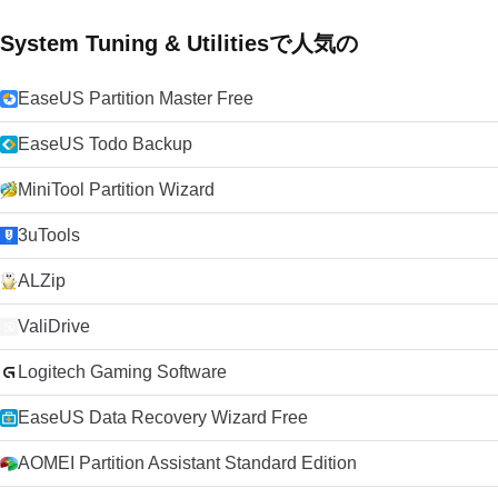
System Tuning & Utilitiesで人気の
EaseUS Partition Master Free
EaseUS Todo Backup
MiniTool Partition Wizard
3uTools
ALZip
ValiDrive
Logitech Gaming Software
EaseUS Data Recovery Wizard Free
AOMEI Partition Assistant Standard Edition