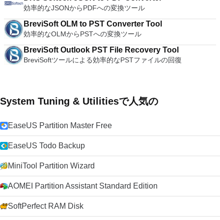
効率的なJSONからPDFへの変換ツール
BreviSoft OLM to PST Converter Tool
効率的なOLMからPSTへの変換ツール
BreviSoft Outlook PST File Recovery Tool
BreviSoftツールによる効率的なPSTファイルの回復
System Tuning & Utilitiesで人気の
EaseUS Partition Master Free
EaseUS Todo Backup
MiniTool Partition Wizard
AOMEI Partition Assistant Standard Edition
SoftPerfect RAM Disk