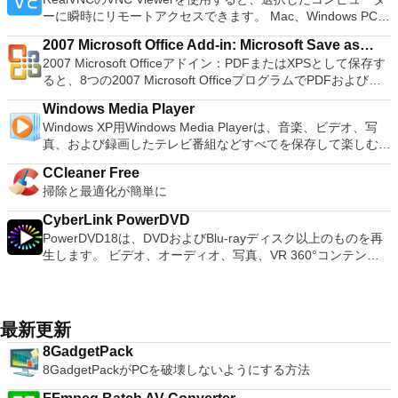
Although it is a free suite, WPS Office 2016 Free comes with
VMware ESXで作成された仮想マシンを簡単に操作できます。
を実行する必要がある場合。 Rufusは次の* ISOで動作しま
押すだけで、ゲームの現在の「状態」を保存できます。 無制
ーに瞬時にリモートアクセスできます。 Mac、Windows PC、
many innovative features, including a useful a paragraph
主な機能は次のとおりです。 1台のPCで複数のオペレーティ
す：Arch Linux、Archbang、BartPE / pebuilder、CentOS、
限のメモリーカード：好きなだけメモリーカードを保存でき、
またはLinuxマシン、世界中のどこからでも。 VNC Viewerを
adjustment tool int he Writer program. It has an Office to PDF
ングシステムを同時に実行します。 インストールや構成の問
Damn Small Linux、Fedora、FreeDOS、Gentoo、
8MBから64MBまでの単一の物理カードに制限されなくなりま
2007 Microsoft Office Add-in: Microsoft Save as
使用すると、コンピューターのデスクトップを表示したり、コ
converter, automatic spell checking and word count features.
題なしに、事前構成された製品の利点を体験してください。
gNewSense、Hiren&#39;s Boot CD、LiveXP、Knoppix、
した。 高解像度グラフィックス：PCSX2を使用すると、
2007 Microsoft Officeアドイン：PDFまたはXPSとして保存す
PDF or XPS
ンピューターの前に直接座っているかのようにマウスとキーボ
It also has some neat tools such as the Watermark in
ホストコンピューターと仮想マシン間でデータを共有します。
Kubuntu、Linux Mint、NT Password Registry Editor、
1080pまたは4K HDでゲームをプレイできます。 全体とし
ると、8つの2007 Microsoft OfficeプログラムでPDFおよび
ードを制御したりできます。 VNC Viewerは、インストールと
document, and converting PowerPoint to Word document
32ビットと64ビットの両方の仮想マシンを実行します。 2-
OpenSUSE、Parted Magic、Slackware、Tails、Trinity
て、PCSX2 PS2エミュレーターの機能は優れています。 PS2
XPS形式にエクスポートして保存できます。このツールを使用
使用が簡単です。制御したいデバイスでインストーラーを実行
support. Overall, WPS Office 2016 Free is a good alternative
way Virtual SMPを活用します。 サードパーティの仮想マシン
Rescue Kit、Ubuntu、Ultimate Boot CD、Windows XP（SP2
Windows Media Player
ゲームを高い精度でエミュレートでき、Windowsとエミュレ
すると、これらのプログラムのサブセットでPDF形式および
し、指示に従ってください。オプションで、Windowsでのリ
to Microsoft's offering. The Writer program is a versatile word
とイメージを使用します。 ホストコンピューターと仮想マシ
以降）、Windows Server 2003 R2、Windows Vista、
Windows XP用Windows Media Playerは、音楽、ビデオ、写
ーターを切り替えることができます。欠点は、高速ゲームに苦
XPS形式の電子メール添付ファイルとして送信することもでき
モート展開に使用可能なMSIがあります。デスクトッププラッ
processor; the Presentation program is an easy to use and
ン間でデータを共有します。 幅広いホストおよびゲストオペ
Windows 7、Windows 8。 *このリストは完全ではありませ
真、および録画したテレビ番組などすべてを保存して楽しむ最
労し、時々フリーズまたはクラッシュすることです。* PCSX2
ます（特定の機能はプログラムによって異なります）。 この
トフォームにVNC Viewerをインストールする権限がない場合
effective slide show maker that helps you to create impressive
レーティングシステムのサポート。 USB 2.0デバイスのサポー
ん。 サポートされている言語は次のとおりです。インドネシ
適な機能を搭載しています。 再生、表示、外出先で楽しむた
を使用するには、コンソールから抽出できるPlaystation 2
ダウンロードは、次のOfficeプログラムで動作します。
は、スタンドアロンオプションを選択する必要があります。
multimedia presentations; and the Spreadsheets program is
ト。 起動時にアプライアンス情報を取得します。 直感的なホ
CCleaner Free
ア語、マレーシア語、セシュティナ、ダンスク、ドイツ語、英
めのポータブル デバイスとの同期、さらには家中のデバイス
BIOSが必要です。
Microsoft Office Access 2007。 Microsoft Office Excel 2007。
主な機能は次のとおりです。 クラウドサービスを介してVNC
both a flexible and a powerful spreadsheet application.
ームページインターフェイスを介して仮想マシンに簡単にアク
掃除と最適化が簡単に
語、スペイン語、フランス語、フルバツキー、イタリア語、ラ
との共有も、すべて1か所で行えます。 シンプルなデザイン -
Microsoft Office InfoPath 2007。 Microsoft Office OneNote
Connectを実行しているコンピューターに接続します。 Apple
セスできます。 VMware Playerは、Microsoft Virtual Server仮
トヴィエシュ、リエトゥビウ、マジャール、オランダ、ノルス
まったく新しい外観でデジタル エンターテイメントを楽しめ
2007。 Microsoft Office PowerPoint 2007。 Microsoft Office
Screen Sharing（ARD）などのサードパーティ製のVNC互換
CyberLink PowerDVD
想マシンまたはMicrosoft Virtual PC仮想マシンもサポートして
ク、ポルスキ、ポルトガル、ポルトガル、スロヴェンスキー、
ます。 大好きな音楽をより多く - デジタル音楽体験がさらに
Publisher 2007。 Microsoft Office Visio 2007。 Microsoft
ソフトウェアを実行しているコンピューターに直接接続しま
PowerDVD18は、DVDおよびBlu-rayディスク以上のものを再
います。
スロベンツキー、スロヴェンスキーSrpski、Suomi、
楽しくなります。 エンターテイメントをすべて1つの場所に -
Office Word 2007。 2007 Microsoft Officeプログラムのこの
す。 各デバイスでVNC Viewerにサインインして、すべてのデ
生します。 ビデオ、オーディオ、写真、VR 360°コンテン
Svenska、Türkçe。
音楽、ビデオ、写真、録画したテレビ番組をすべて保存して楽
Microsoft Save as PDFまたはXPSアドインは、2007 Microsoft
バイス間の接続をバックアップおよび同期します。 仮想キー
ツ、さらにはYouTubeやVimeoにとっても、PowerDVD18は重
しめます。 どこでも楽しめる - どこにいても音楽、ビデオ、
Office systemソフトウェアの補足条項であり、2007 Microsoft
ボードの上のスクロールバーには、Command / Windowsなど
要なエンターテイメントの仲間です。 Ultra HD HDR TVとサ
写真にアクセスできます。
Office systemソフトウェアのライセンス条項の対象となりま
の高度なキーが含まれています。 Bluetoothキーボードのサポ
ラウンドサウンドシステムの可能性を解き放ち、360°ビデオ
す。 システム要件：サポートされているオペレーティングシ
ート。 VNC Connectサブスクリプションには、無料、有料、
の増え続けるコレクションへのアクセスで仮想世界に没頭する
最新更新
ステム。 Windows Server 2003、Windows Vista、Windows
試用の3つのバージョンがあります。 制御する必要のあるマシ
か、PCまたはラップトップでの比類のない再生サポートと独
XP Service Pack 2。
8GadgetPack
ンごとに、RealVNCのWebサイトにアクセスして、各コンピ
自の強化により、どこにいても簡単にリラックスできます。
8GadgetPackがPCを破壊しないようにする方法
ューターにVNC Connectをダウンロードするだけです。次
新機能は次のとおりです。 4K DHR向けに最適化 Ultra HD
に、RealVNCアカウントの資格情報を使用して、ローカルマ
Blu-ray、4K、HEVC / H.265およびHDR10コンテンツをサポー