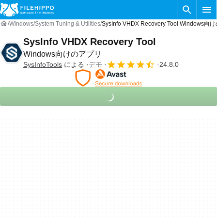
Windows
System Tuning & Utilities
SysInfo VHDX Recovery Tool Windows
SysInfo VHDX Recovery Tool
Windows向けのアプリ
SysInfoTools
による
デモ
24.8.0