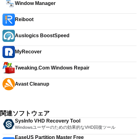
Window Manager
Reiboot
Auslogics BoostSpeed
MyRecover
Tweaking.Com Windows Repair
Avast Cleanup
関連ソフトウェア
SysInfo VHD Recovery Tool
Windowsユーザーのための効果的なVHD回復ツール
EaseUS Partition Master Free