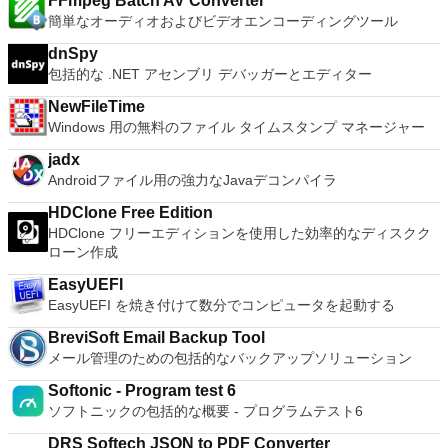
FFmpeg Batch AV Converter
シンでVNC Viewerにサインインします。そこから、コンピュ
ト全画面モードで21：9モニターで2.35：1の映画を見る常時
簡単なオーディオおよびビデオエンコーディングツール
ーターを確認して接続できます。 VNC Connectを使用する
オンのミニビューでYouTubeライブを見る YouTubeおよび
と、セッションはエンドツーエンドで暗号化されます。アプリ
Vimeoで4K HDRおよび360ビデオを再生 VRエクスペリエンス
dnSpy
はすぐに各コンピューターをパスワードで保護します。コンピ
の向上：Microsoft Mixed Realityヘッドセット、HTC、VIVE、
包括的な .NET アセンブリ デバッガーとエディター
ューターへのログインに使用するのと同じユーザー名とパスワ
およびOculus Riftをサポート Fire TVとキャストのサポート
ードを入力するだけです。 WIN 7,8,8.1,10をサポートしま
注：これは商用トライアルです。
NewFileTime
す。 VNC ViewerのMacバージョンをお探しですか？ここから
Windows 用の無料のファイル タイムスタンプ マネージャー
ダウンロード
jadx
Androidファイル用の強力なJavaデコンパイラ
HDClone Free Edition
HDClone フリーエディションを使用した効率的なディスクク
ローン作成
EasyUEFI
EasyUEFI を焼き付けて数分でコンピュータを起動する
BreviSoft Email Backup Tool
メール管理のための包括的なバックアップソリューション
Softonic - Program test 6
ソフトニックの包括的な概要 - プログラムテスト6
DRS Softech JSON to PDF Converter