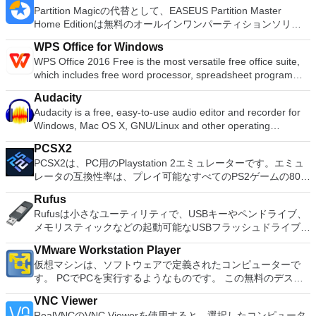
Partition Magicの代替として、EASEUS Partition Master
Home Editionは無料のオールインワンパーティションソリュ
ーションおよびディスク管理ユーティリティです。パーティシ
WPS Office for Windows
ョンの拡張（特にシステムドライブ用）、ディスク領域の管
WPS Office 2016 Free is the most versatile free office suite,
理、MBRおよびGUIDパーティションテーブル（GPT）ディス
which includes free word processor, spreadsheet program
クのディスク領域不足の問題の解決を可能にします。 パーテ
and presentation maker. With these three programs you will
ィションのサイズ変更/移動システムドライブを拡張するディ
Audacity
easily be able to deal with any office related tasks. WPS
スクとパーティションをコピーパーティションをマージ分割パ
Audacity is a free, easy-to-use audio editor and recorder for
Office 2016 Free has multiple language support for English,
ーティション空き領域を再分配するダイナミックディスクの変
Windows, Mac OS X, GNU/Linux and other operating
French, German, Spanish, Portuguese,Russian and Polish
換パーティションを回復する
systems. You can use Audacity to: Record live audio. Convert
languages. To switch between languages requires only a
PCSX2
tapes and records into digital recordings or CDs. Edit Ogg
single click! Despite being a free suite, WPS Office comes
PCSX2は、PC用のPlaystation 2エミュレーターです。エミュ
Vorbis, MP3, WAV or AIFF sound files. Cut, copy, splice or mix
with many innovative features, such as the paragraph
レータの互換性率は、プレイ可能なすべてのPS2ゲームの80％
sounds together. Change the speed or pitch of a recording.
adjustment tool and multiple tabbed feature. It also has a PDF
以上を誇っています。かなり強力なコンピューターを所有して
Add new effects with LADSPA plug-ins. And more!
converter, spell check and word count feature. WPS Office
Rufus
いる場合、PCSX2は優れたエミュレーターです。また、この
2016 Personal Edition supports switching language UI,File
Rufusは小さなユーティリティで、USBキーやペンドライブ、
アプリケーションはローエンドコンピューターのサポートも提
Roaming and Docer online templates. Key features include:
メモリスティックなどの起動可能なUSBフラッシュドライブを
供するため、Playstation 2コンソールのすべての所有者は、
Writer Efficient word processor. Presentation Multimedia
フォーマットおよび作成できます。 Rufusは、次のシナリオで
PCで動作するゲームを見ることができます。 PCSX2エミュレ
presentations creator. Spreadsheets Powerful tool for data
VMware Workstation Player
役立ちます。 Windows、Linux、およびUEFI用の起動可能な
ーターを使用すると、PS2コントローラーを使用して、本物の
processing and analysis. 100% compatible with MS Office
仮想マシンは、ソフトウェアで定義されたコンピューターで
ISOからUSBインストールメディアを作成する必要がある場
プレイステーション体験をシミュレートできます。このアプリ
document file types (.docx, .pptx, .xlsx, etc.). Thousands of
す。 PCでPCを実行するようなものです。 この無料のデスク
合。 OSがインストールされていないシステムで作業する必要
ケーションでは、ディスクからゲームを直接実行することも、
free document templates. Built-in PDF reader. Mobile device
トップ仮想化ソフトウェアアプリケーションにより、VMware
がある場合。 BIOSまたはその他のファームウェアをDOSから
ハードドライブからISOイメージとして実行することもできま
VNC Viewer
support (iOS and Android). WPS Cloud Storage included.
Workstation、VMware Fusion、VMware Server、または
フラッシュする必要がある場合。 低レベルのユーティリティ
す。 主な機能は次のとおりです。 Savestates：ボタンを1つ
RealVNCのVNC Viewerを使用すると、選択したコンピュータ