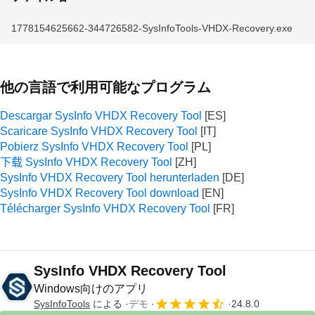
1778154625662-344726582-SysInfoTools-VHDX-Recovery.exe
他の言語で利用可能なプログラム
Descargar SysInfo VHDX Recovery Tool
Scaricare SysInfo VHDX Recovery Tool
Pobierz SysInfo VHDX Recovery Tool
下载 SysInfo VHDX Recovery Tool
SysInfo VHDX Recovery Tool herunterladen
SysInfo VHDX Recovery Tool download
Télécharger SysInfo VHDX Recovery Tool
SysInfo VHDX Recovery Tool
Windows向けのアプリ
SysInfoTools
による
デモ
24.8.0