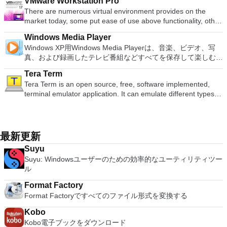
presentations creator. Spreadsheets Powerful tool for data
VMware Workstation Pro
ゲームを高い精度でエミュレートでき、Windowsとエミュレ
すると、これらのプログラムのサブセットでPDF形式および
スロベンツキー、スロヴェンスキーSrpski、Suomi、
自の強化により、どこにいても簡単にリラックスできます。
主な機能は次のとおりです。 クラウドサービスを介してVNC
processing and analysis. 100% compatible with MS Office
There are numerous virtual environment provides on the
ーターを切り替えることができます。欠点は、高速ゲームに苦
XPS形式の電子メール添付ファイルとして送信することもでき
Svenska、Türkçe。
新機能は次のとおりです。 4K DHR向けに最適化 Ultra HD
Connectを実行しているコンピューターに接続します。 Apple
document file types (.docx, .pptx, .xlsx, etc.). Thousands of
market today, some put ease of use above functionality, other
労し、時々フリーズまたはクラッシュすることです。* PCSX2
ます（特定の機能はプログラムによって異なります）。 この
Blu-ray、4K、HEVC / H.265およびHDR10コンテンツをサポー
Screen Sharing（ARD）などのサードパーティ製のVNC互換
free document templates. Built-in PDF reader. Mobile device
place integration above stability. VMware Workstation Pro is
を使用するには、コンソールから抽出できるPlaystation 2
ダウンロードは、次のOfficeプログラムで動作します。
ト全画面モードで21：9モニターで2.35：1の映画を見る常時
ソフトウェアを実行しているコンピューターに直接接続しま
Windows Media Player
support (iOS and Android). WPS Cloud Storage included.
the easiest to use, the fastest and the most reliable app when
BIOSが必要です。
Microsoft Office Access 2007。 Microsoft Office Excel 2007。
オンのミニビューでYouTubeライブを見る YouTubeおよび
す。 各デバイスでVNC Viewerにサインインして、すべてのデ
Windows XP用Windows Media Playerは、音楽、ビデオ、写
Although it is a free suite, WPS Office 2016 Free comes with
it comes to evaluating a new OS, or new software apps and
Microsoft Office InfoPath 2007。 Microsoft Office OneNote
Vimeoで4K HDRおよび360ビデオを再生 VRエクスペリエンス
バイス間の接続をバックアップおよび同期します。 仮想キー
真、および録画したテレビ番組などすべてを保存して楽しむ最
many innovative features, including a useful a paragraph
patches, in an isolated and safe virtualized environment. Key
2007。 Microsoft Office PowerPoint 2007。 Microsoft Office
の向上：Microsoft Mixed Realityヘッドセット、HTC、VIVE、
ボードの上のスクロールバーには、Command / Windowsなど
適な機能を搭載しています。 再生、表示、外出先で楽しむた
adjustment tool int he Writer program. It has an Office to PDF
Features include: Powerful 3D Graphics - DirectX 10* and
Publisher 2007。 Microsoft Office Visio 2007。 Microsoft
およびOculus Riftをサポート Fire TVとキャストのサポート
Tera Term
の高度なキーが含まれています。 Bluetoothキーボードのサポ
めのポータブル デバイスとの同期、さらには家中のデバイス
converter, automatic spell checking and word count features.
OpenGL 3.3 support. VMware Compatibility - Create one; Run
Office Word 2007。 2007 Microsoft Officeプログラムのこの
注：これは商用トライアルです。
Tera Term is an open source, free, software implemented,
ート。 VNC Connectサブスクリプションには、無料、有料、
との共有も、すべて1か所で行えます。 シンプルなデザイン -
It also has some neat tools such as the Watermark in
anywhere on VMware software. vSphere and vCloud Air
Microsoft Save as PDFまたはXPSアドインは、2007 Microsoft
terminal emulator application. It can emulate different types of
試用の3つのバージョンがあります。 制御する必要のあるマシ
まったく新しい外観でデジタル エンターテイメントを楽しめ
document, and converting PowerPoint to Word document
Support - Drag and drop VMs between environments.
Office systemソフトウェアの補足条項であり、2007 Microsoft
computer terminals, from DEC VT100 to DEC VT382, and it
ンごとに、RealVNCのWebサイトにアクセスして、各コンピ
ます。 大好きな音楽をより多く - デジタル音楽体験がさらに
support. Overall, WPS Office 2016 Free is a good alternative
Restricted and Encrypted VMs - Protection and performance
Office systemソフトウェアのライセンス条項の対象となりま
supports telnet, SSH 1 & 2 and serial port connections. It also
ューターにVNC Connectをダウンロードするだけです。次
楽しくなります。 エンターテイメントをすべて1つの場所に -
to Microsoft's offering. The Writer program is a versatile word
enhancements. Expiring Virtual Machines - Time-limited
す。 システム要件：サポートされているオペレーティングシ
has a built-in macro scripting language and some other useful
に、RealVNCアカウントの資格情報を使用して、ローカルマ
音楽、ビデオ、写真、録画したテレビ番組をすべて保存して楽
processor; the Presentation program is an easy to use and
virtual machines. Latest Hardware Support - Broadwell and
ステム。 Windows Server 2003、Windows Vista、Windows
plugins. Key features include: Automatically creates logs with
シンでVNC Viewerにサインインします。そこから、コンピュ
しめます。 どこでも楽しめる - どこにいても音楽、ビデオ、
最新更新
effective slide show maker that helps you to create impressive
Haswell CPU support. Enterprise Quality Virtual Machines -
XP Service Pack 2。
unique log names. Supports SSH, standard telnet and serial
ーターを確認して接続できます。 VNC Connectを使用する
写真にアクセスできます。
multimedia presentations; and the Spreadsheets program is
16 vCPUs, 8TB virtual disks, and 64GB memory. Enhanced
Suyu
ports. Supports dec/digital/vt terminal standards. Tera Term is
と、セッションはエンドツーエンドで暗号化されます。アプリ
both a flexible and a powerful spreadsheet application.
IPv6 Support - IPv6-to-IPv4 NAT (6to4 and 4to6). Virtual
Suyu: Windowsユーザーのための効率的なユーティリティツー
a useful application, which allows the connection to any
はすぐに各コンピューターをパスワードで保護します。コンピ
Machine Video Memory - Up to 2GB. Enhanced Connectivity -
ル
remote Telnet or SSH hosts. It sports a clean and crisp layout
ューターへのログインに使用するのと同じユーザー名とパスワ
USB 3.0, Bluetooth, HD audio, printers, and Skype support.
that is easy to work with. The application does not take a long
ードを入力するだけです。 WIN 7,8,8.1,10をサポートしま
High Resolution Displays - 4K UHD and QHD+ support.
Format Factory
time to wrap your head around and is also very light on
す。 VNC ViewerのMacバージョンをお探しですか？ここから
VMware Workstation Pro is a perfect choice for those of you
Format Factoryですべてのファイル形式を変換する
system resources. So, if you need a free terminal emulator,
ダウンロード
who are a little skeptical about making the leap over to
which is easy to master and supports remote Telnet or SSH
Kobo
Windows 10. By utilizing an app like this, you'll get to try out
host connections then Tera Term is a good choice.
Kobo電子ブックをダウンロード
all of Windows 10's new features in a safe sandboxed