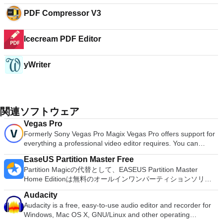
PDF Compressor V3
Icecream PDF Editor
yWriter
関連ソフトウェア
Vegas Pro
Formerly Sony Vegas Pro Magix Vegas Pro offers support for
everything a professional video editor requires. You can
import media from multiple devices (including HD video), use
EaseUS Partition Master Free
more than 300 filters and special effects, and use specific
Partition Magicの代替として、EASEUS Partition Master
tools to work with text layers and subtitles. The app also lets
Home Editionは無料のオールインワンパーティションソリュ
you easily optimize the image quality of your content with
ーションおよびディスク管理ユーティリティです。パーティシ
various tools. Key features: Great for producing professional
Audacity
ョンの拡張（特にシステムドライブ用）、ディスク領域の管
audio and sound. Stacks of audio and video effects and
Audacity is a free, easy-to-use audio editor and recorder for
理、MBRおよびGUIDパーティションテーブル（GPT）ディス
filters. Support for lots of formats, including HD. Thoroughly
Windows, Mac OS X, GNU/Linux and other operating
クのディスク領域不足の問題の解決を可能にします。 パーテ
documented. Covers all professional needs. The app has a