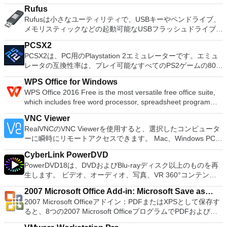
systems. You can use Audacity to: Record live audio. Convert
ィションのサイズ変更/移動システムドライブを拡張するディ
huge number of sound effects to choose from, support for
Rufus
tapes and records into digital recordings or CDs. Edit Ogg
スクとパーティションをコピーパーティションをマージ分割パ
VST plug-ins and Magix Vegas Pro gives you a very high
Rufusは小さなユーティリティで、USBキーやペンドライブ、
Vorbis, MP3, WAV or AIFF sound files. Cut, copy, splice or mix
ーティション空き領域を再分配するダイナミックディスクの変
degree of control over sound settings overall. Although Magix
メモリスティックなどの起動可能なUSBフラッシュドライブを
sounds together. Change the speed or pitch of a recording.
換パーティションを回復する
Vegas Pro has initially been designed for professionals like
フォーマットおよび作成できます。 Rufusは、次のシナリオで
Add new effects with LADSPA plug-ins. And more!
web developers or 3D artists, the app also comes with a suite
PCSX2
役立ちます。 Windows、Linux、およびUEFI用の起動可能な
of interactive help provided by a large community. Overall
PCSX2は、PC用のPlaystation 2エミュレーターです。エミュ
ISOからUSBインストールメディアを作成する必要がある場
Magix Vegas Pro is a good tool for creating 3D home videos
レータの互換性率は、プレイ可能なすべてのPS2ゲームの80％
合。 OSがインストールされていないシステムで作業する必要
in high definition. If you want to use it after the trial period
以上を誇っています。かなり強力なコンピューターを所有して
がある場合。 BIOSまたはその他のファームウェアをDOSから
WPS Office for Windows
ends, then you need to purchase a license.
いる場合、PCSX2は優れたエミュレーターです。また、この
フラッシュする必要がある場合。 低レベルのユーティリティ
WPS Office 2016 Free is the most versatile free office suite,
アプリケーションはローエンドコンピューターのサポートも提
を実行する必要がある場合。 Rufusは次の* ISOで動作しま
which includes free word processor, spreadsheet program
供するため、Playstation 2コンソールのすべての所有者は、
す：Arch Linux、Archbang、BartPE / pebuilder、CentOS、
and presentation maker. With these three programs you will
PCで動作するゲームを見ることができます。 PCSX2エミュレ
Damn Small Linux、Fedora、FreeDOS、Gentoo、
VNC Viewer
easily be able to deal with any office related tasks. WPS
ーターを使用すると、PS2コントローラーを使用して、本物の
gNewSense、Hiren&#39;s Boot CD、LiveXP、Knoppix、
RealVNCのVNC Viewerを使用すると、選択したコンピュータ
Office 2016 Free has multiple language support for English,
プレイステーション体験をシミュレートできます。このアプリ
Kubuntu、Linux Mint、NT Password Registry Editor、
ーに瞬時にリモートアクセスできます。 Mac、Windows PC、
French, German, Spanish, Portuguese,Russian and Polish
ケーションでは、ディスクからゲームを直接実行することも、
OpenSUSE、Parted Magic、Slackware、Tails、Trinity
またはLinuxマシン、世界中のどこからでも。 VNC Viewerを
languages. To switch between languages requires only a
ハードドライブからISOイメージとして実行することもできま
Rescue Kit、Ubuntu、Ultimate Boot CD、Windows XP（SP2
CyberLink PowerDVD
使用すると、コンピューターのデスクトップを表示したり、コ
single click! Despite being a free suite, WPS Office comes
す。 主な機能は次のとおりです。 Savestates：ボタンを1つ
以降）、Windows Server 2003 R2、Windows Vista、
PowerDVD18は、DVDおよびBlu-rayディスク以上のものを再
ンピューターの前に直接座っているかのようにマウスとキーボ
with many innovative features, such as the paragraph
押すだけで、ゲームの現在の「状態」を保存できます。 無制
Windows 7、Windows 8。 *このリストは完全ではありませ
生します。 ビデオ、オーディオ、写真、VR 360°コンテン
ードを制御したりできます。 VNC Viewerは、インストールと
adjustment tool and multiple tabbed feature. It also has a PDF
限のメモリーカード：好きなだけメモリーカードを保存でき、
ん。 サポートされている言語は次のとおりです。インドネシ
ツ、さらにはYouTubeやVimeoにとっても、PowerDVD18は重
使用が簡単です。制御したいデバイスでインストーラーを実行
converter, spell check and word count feature. WPS Office
8MBから64MBまでの単一の物理カードに制限されなくなりま
2007 Microsoft Office Add-in: Microsoft Save as
ア語、マレーシア語、セシュティナ、ダンスク、ドイツ語、英
要なエンターテイメントの仲間です。 Ultra HD HDR TVとサ
し、指示に従ってください。オプションで、Windowsでのリ
2016 Personal Edition supports switching language UI,File
した。 高解像度グラフィックス：PCSX2を使用すると、
2007 Microsoft Officeアドイン：PDFまたはXPSとして保存す
語、スペイン語、フランス語、フルバツキー、イタリア語、ラ
PDF or XPS
ラウンドサウンドシステムの可能性を解き放ち、360°ビデオ
モート展開に使用可能なMSIがあります。デスクトッププラッ
Roaming and Docer online templates. Key features include:
1080pまたは4K HDでゲームをプレイできます。 全体とし
ると、8つの2007 Microsoft OfficeプログラムでPDFおよび
トヴィエシュ、リエトゥビウ、マジャール、オランダ、ノルス
の増え続けるコレクションへのアクセスで仮想世界に没頭する
トフォームにVNC Viewerをインストールする権限がない場合
Writer Efficient word processor. Presentation Multimedia
て、PCSX2 PS2エミュレーターの機能は優れています。 PS2
XPS形式にエクスポートして保存できます。このツールを使用
ク、ポルスキ、ポルトガル、ポルトガル、スロヴェンスキー、
か、PCまたはラップトップでの比類のない再生サポートと独
は、スタンドアロンオプションを選択する必要があります。