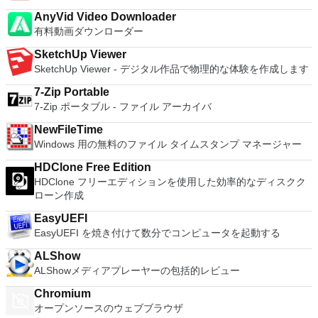
environment, without the need to install the OS natively.
AnyVid Video Downloader
VMware Workstation Pro doesn't just support Microsofts OS,
有料動画ダウンローダー
you can also install Linux VMs, including Ubuntu, Red Hat,
Fedora, and lots of other distributions as well. Overall,
SketchUp Viewer
Workstation Pro offers high performance, strong reliability,
SketchUp Viewer - デジタル作品で物理的な体験を作成します
and cutting edge features that make it stand out from the
crowd. The full version is a little pricey, but you do get what
7-Zip Portable
you pay for.
7-Zip ポータブル - ファイル アーカイバ
NewFileTime
Windows 用の無料のファイル タイムスタンプ マネージャー
HDClone Free Edition
HDClone フリーエディションを使用した効率的なディスクク
ローン作成
EasyUEFI
EasyUEFI を焼き付けて数分でコンピュータを起動する
ALShow
ALShowメディアプレーヤーの包括的レビュー
Chromium
オープンソースのウェブブラウザ