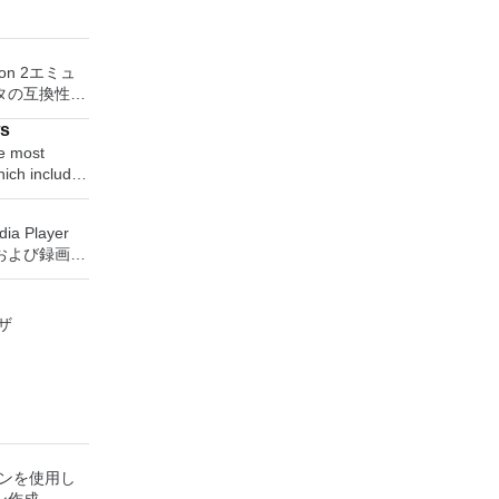
ion 2エミュ
タの互換性率
S2ゲームの
ws
かなり強力な
e most
いる場合、
which includes
ーターです。
dsheet
ンはローエン
maker. With
トも提供する
ia Player
ll easily be
ンソールのすべて
および録画し
related
るゲームを見
保存して楽し
す。 再
or English,
ントローラー
ためのポータ
ザ
ステーション
さらには家中
lish
す。このアプ
べて1か所で
een
クからゲーム
ードドライブ
 エンターテ
 WPS Office
行することも
大好きな音楽
 features,
とおりで
楽体験がさらに
stment tool
ーテイメント
 It also has
」を保存でき
ョンを使用し
楽、ビデオ、
ck and word
カード：好き