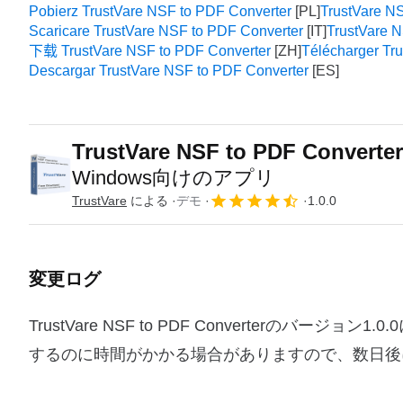
Pobierz TrustVare NSF to PDF Converter
TrustVare NS
Scaricare TrustVare NSF to PDF Converter
TrustVare 
下载 TrustVare NSF to PDF Converter
Télécharger Tr
Descargar TrustVare NSF to PDF Converter
TrustVare NSF to PDF Converter
Windows向けのアプリ
TrustVare
による
デモ
1.0.0
変更ログ
TrustVare NSF to PDF Converterの
するのに時間がかかる場合がありますので、数日後