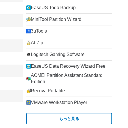
EaseUS Todo Backup
MiniTool Partition Wizard
3uTools
ALZip
Logitech Gaming Software
EaseUS Data Recovery Wizard Free
AOMEI Partition Assistant Standard
Edition
Recuva Portable
VMware Workstation Player
もっと見る