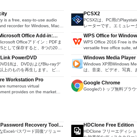
ity
PCSX2
y is a free, easy-to-use audio
PCSX2は、PC用のPlaystat
 and recorder for Windows, Mac
レーターです。エミュレー
GNU/Linux and other operating
は、プレイ可能なすべてのP
icrosoft Office Add-in:
WPS Office for Windo
s. You can use Audacity to:
80％以上を誇っています。
Microsoft Officeアドイン：PDFま
WPS Office 2016 Free is th
soft Save as PDF or XPS
udio. Convert tapes and
コンピューターを所有して
PSとして保存すると、8つの2007
versatile free office suite, 
 into digital recordings or CDs.
PCSX2は優れたエミュレ
soft OfficeプログラムでPDFおよび
free word processor, sprea
gg Vorbis, MP3, WAV or AIFF
また、このアプリケーショ
rLink PowerDVD
Windows Media Player
形式にエクスポートして保存できま
program and presentation 
, splice or mix
ドコンピューターのサポー
rDVD18は、DVDおよびBlu-rayデ
Windows XP用Windows Med
のツールを使用すると、これらの
these three programs you wi
r. Change the speed or
ため、Playstation 2コ
以上のものを再生します。 ビデ
は、音楽、ビデオ、写真、
ラムのサブセットでPDF形式およ
able to deal with any office 
f a recording. Add new effects
の所有者は、PCで動作す
ーディオ、写真、VR 360°コンテ
たテレビ番組などすべてを
S形式の電子メール添付ファイルと
tasks. WPS Office 2016 Free has
with LADSPA plug-ins. And more!
ることができます。 PCSX2エミュレー
e Workstation Pro
らにはYouTubeやVimeoにとっ
む最適な機能を搭載していま
Google Chrome
信することもできます（特定の機
multiple language support f
ターを使用すると、PS2コ
are numerous virtual
PowerDVD18は重要なエンターテ
生、表示、外出先で楽しむ
ログラムによって異なります）。
French, German, Spanish,
Googleのトップ無料ブラウ
を使用して、本物のプレイ
nment provides on the market
す。 Ultra HD HDR TV
ブル デバイスとの同期、
ウンロードは、次のOfficeプログ
Portuguese,Russian and Po
体験をシミュレートできま
 some put ease of use above
ウンドサウンドシステムの可能性
のデバイスとの共有も、す
 Microsoft Office
languages. To switch betw
リケーションでは、ディス
nality, other place integration
放ち、360°ビデオの増え続けるコ
行えます。 シンプルなデザイン - まっ
rosoft Office Excel
languages requires only a single click!
を直接実行することも、ハ
stability. VMware Workstation Pro
ョンへのアクセスで仮想世界に没
たく新しい外観でデジタル
ath
Despite being a free suite,
からISOイメージとして実
easiest to use, the fastest and the
か、PCまたはラップトップでの
イメントを楽しめます。 
ote
comes with many innovative
できます。 主な機能は次の
liable app when it comes to
ない再生サポートと独自の強化に
をより多く - デジタル音
oint
such as the paragraph adju
す。 Savestates：ボタンを1つ押すだけ
 Password Recovery Tool
HDClone Free Edition
ting a new OS, or new software
どこにいても簡単にリラックスで
楽しくなります。 エンタ
her
and multiple tabbed feature.
で、ゲームの現在の「状態
なExcelパスワード回復ソリュー
HDClone フリーエディシ
sTools
d patches, in an isolated and
。 新機能は次のとおりです。 4K
をすべて1つの場所に - 音
007。
a PDF converter, spell che
ます。 無制限のメモリー