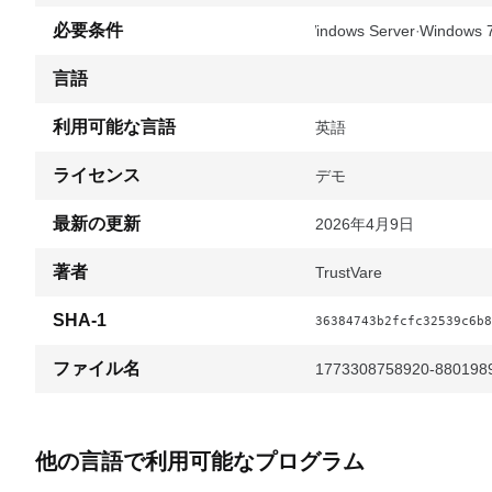
必要条件
Windows Server
Windows 
言語
利用可能な言語
英語
ライセンス
デモ
最新の更新
2026年4月9日
著者
TrustVare
SHA-1
36384743b2fcfc32539c6b8
ファイル名
1773308758920-8801989
他の言語で利用可能なプログラム