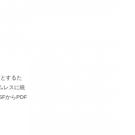
要とするた
ームレスに統
FからPDF