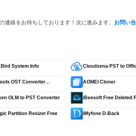
の連絡をお待ちしております！次に進みます。
お問い合
 Bird System Info
Cloudxena PST to Offi
Migration Tool
ools OST Converter
AOMEI Cloner
are
ken OLM to PST Converter
iBeesoft Free Deleted F
Recovery
ic Partition Resizer Free
iMyfone D-Back