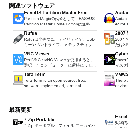
関連ソフトウェア
EaseUS Partition Master Free
Audac
Partition Magicの代替として、EASEUS
Audacit
Partition Master Home Editionは無料の
editor
オールインワンパーティションソリュー
OS X, 
Rufus
2007 M
ションおよびディスク管理ユーティリテ
system
Rufusは小さなユーティリティで、USB
2007 
Micro
ィです。パーティションの拡張（特にシ
Record live a
キーやペンドライブ、メモリスティック
たはX
ステムドライブ用）、ディスク領域の管
records
などの起動可能なUSBフラッシュドライ
Micro
理、MBRおよびGUIDパーティションテ
Edit O
VNC Viewer
Cybe
ブをフォーマットおよび作成できます。
XPS
ーブル（GPT）ディスクのディスク領域
sound files. Cut, copy
RealVNCのVNC Viewerを使用すると、
Powe
Rufusは、次のシナリオで役立ちます。
す。こ
不足の問題の解決を可能にします。 パ
sounds togethe
選択したコンピューターに瞬時にリモー
ィスク
Windows、Linux、およびUEFI用の起動
プログ
ーティションのサイズ変更/移動システ
pitch o
トアクセスできます。 Mac、Windows
オ、オ
可能なISOからUSBインストールメディ
びXP
ムドライブを拡張するディスクとパーテ
Tera Term
VMwar
PC、またはLinuxマシン、世界中のどこ
ンツ、さ
アを作成する必要がある場合。 OSがイ
して送
ィションをコピーパーティションをマー
Tera Term is an open source, free,
There 
からでも。 VNC Viewerを使用すると、
ても、
ンストールされていないシステムで作業
能はプ
ジ分割パーティション空き領域を再分配
software implemented, terminal
enviro
コンピューターのデスクトップを表示し
イメントの仲間で
する必要がある場合。 BIOSまたはその
このダ
するダイナミックディスクの変換パーテ
emulator application. It can emulate
today,
たり、コンピューターの前に直接座って
とサラ
他のファームウェアをDOSからフラッシ
ラムで動作します。
ィションを回復する
different types of computer terminals,
functio
いるかのようにマウスとキーボードを制
を解き
ュする必要がある場合。 低レベルのユ
Access 2007。 Mic
from DEC VT100 to DEC VT382, and it
above 
御したりできます。 VNC Viewerは、イ
レクシ
ーティリティを実行する必要がある場
2007。 Microsoft Office InfoP
supports telnet, SSH 1 & 2 and serial
is the 
ンストールと使用が簡単です。制御した
頭する
最新更新
合。 Rufusは次の* ISOで動作します：
2007。 Microsoft Office OneN
port connections. It also has a built-in
most re
いデバイスでインストーラーを実行し、
比類の
Arch Linux、Archbang、BartPE /
2007。 Microsoft Office PowerP
Excel
macro scripting language and some
evalua
7-Zip Portable
指示に従ってください。オプションで、
より、
pebuilder、CentOS、Damn Small
2007。 Microsoft Office Publis
効率的
by Sy
other useful plugins. Key features
apps an
Windowsでのリモート展開に使用可能な
きます
7-Zip ポータブル - ファイル アーカイバ
Linux、Fedora、FreeDOS、Gentoo、
2007。 Microsoft Office Visio 2