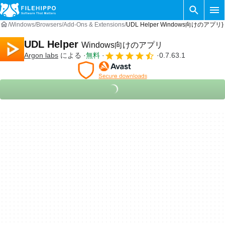
Windows
Browsers
Add-Ons & Extensions
UDL Helper Windows向けのアプリ}
UDL Helper
Windows向けのアプリ
Argon labs
による
無料
0.7.63.1