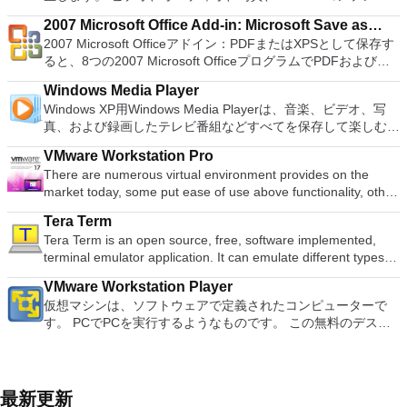
adjustment tool and multiple tabbed feature. It also has a PDF
OpenSUSE、Parted Magic、Slackware、Tails、Trinity
て、PCSX2 PS2エミュレーターの機能は優れています。 PS2
ツ、さらにはYouTubeやVimeoにとっても、PowerDVD18は重
使用が簡単です。制御したいデバイスでインストーラーを実行
converter, spell check and word count feature. WPS Office
Rescue Kit、Ubuntu、Ultimate Boot CD、Windows XP（SP2
2007 Microsoft Office Add-in: Microsoft Save as
ゲームを高い精度でエミュレートでき、Windowsとエミュレ
要なエンターテイメントの仲間です。 Ultra HD HDR TVとサ
し、指示に従ってください。オプションで、Windowsでのリ
2016 Personal Edition supports switching language UI,File
以降）、Windows Server 2003 R2、Windows Vista、
2007 Microsoft Officeアドイン：PDFまたはXPSとして保存す
ーターを切り替えることができます。欠点は、高速ゲームに苦
PDF or XPS
ラウンドサウンドシステムの可能性を解き放ち、360°ビデオ
モート展開に使用可能なMSIがあります。デスクトッププラッ
Roaming and Docer online templates. Key features include:
Windows 7、Windows 8。 *このリストは完全ではありませ
ると、8つの2007 Microsoft OfficeプログラムでPDFおよび
労し、時々フリーズまたはクラッシュすることです。* PCSX2
の増え続けるコレクションへのアクセスで仮想世界に没頭する
トフォームにVNC Viewerをインストールする権限がない場合
Writer Efficient word processor. Presentation Multimedia
ん。 サポートされている言語は次のとおりです。インドネシ
XPS形式にエクスポートして保存できます。このツールを使用
を使用するには、コンソールから抽出できるPlaystation 2
か、PCまたはラップトップでの比類のない再生サポートと独
は、スタンドアロンオプションを選択する必要があります。
presentations creator. Spreadsheets Powerful tool for data
Windows Media Player
ア語、マレーシア語、セシュティナ、ダンスク、ドイツ語、英
すると、これらのプログラムのサブセットでPDF形式および
BIOSが必要です。
自の強化により、どこにいても簡単にリラックスできます。
主な機能は次のとおりです。 クラウドサービスを介してVNC
processing and analysis. 100% compatible with MS Office
Windows XP用Windows Media Playerは、音楽、ビデオ、写
語、スペイン語、フランス語、フルバツキー、イタリア語、ラ
XPS形式の電子メール添付ファイルとして送信することもでき
新機能は次のとおりです。 4K DHR向けに最適化 Ultra HD
Connectを実行しているコンピューターに接続します。 Apple
document file types (.docx, .pptx, .xlsx, etc.). Thousands of
真、および録画したテレビ番組などすべてを保存して楽しむ最
トヴィエシュ、リエトゥビウ、マジャール、オランダ、ノルス
ます（特定の機能はプログラムによって異なります）。 この
Blu-ray、4K、HEVC / H.265およびHDR10コンテンツをサポー
Screen Sharing（ARD）などのサードパーティ製のVNC互換
free document templates. Built-in PDF reader. Mobile device
適な機能を搭載しています。 再生、表示、外出先で楽しむた
ク、ポルスキ、ポルトガル、ポルトガル、スロヴェンスキー、
ダウンロードは、次のOfficeプログラムで動作します。
ト全画面モードで21：9モニターで2.35：1の映画を見る常時
ソフトウェアを実行しているコンピューターに直接接続しま
VMware Workstation Pro
support (iOS and Android). WPS Cloud Storage included.
めのポータブル デバイスとの同期、さらには家中のデバイス
スロベンツキー、スロヴェンスキーSrpski、Suomi、
Microsoft Office Access 2007。 Microsoft Office Excel 2007。
オンのミニビューでYouTubeライブを見る YouTubeおよび
す。 各デバイスでVNC Viewerにサインインして、すべてのデ
There are numerous virtual environment provides on the
Although it is a free suite, WPS Office 2016 Free comes with
との共有も、すべて1か所で行えます。 シンプルなデザイン -
Svenska、Türkçe。
Microsoft Office InfoPath 2007。 Microsoft Office OneNote
Vimeoで4K HDRおよび360ビデオを再生 VRエクスペリエンス
バイス間の接続をバックアップおよび同期します。 仮想キー
market today, some put ease of use above functionality, other
many innovative features, including a useful a paragraph
まったく新しい外観でデジタル エンターテイメントを楽しめ
2007。 Microsoft Office PowerPoint 2007。 Microsoft Office
の向上：Microsoft Mixed Realityヘッドセット、HTC、VIVE、
ボードの上のスクロールバーには、Command / Windowsなど
place integration above stability. VMware Workstation Pro is
adjustment tool int he Writer program. It has an Office to PDF
ます。 大好きな音楽をより多く - デジタル音楽体験がさらに
Publisher 2007。 Microsoft Office Visio 2007。 Microsoft
およびOculus Riftをサポート Fire TVとキャストのサポート
Tera Term
の高度なキーが含まれています。 Bluetoothキーボードのサポ
the easiest to use, the fastest and the most reliable app when
converter, automatic spell checking and word count features.
楽しくなります。 エンターテイメントをすべて1つの場所に -
Office Word 2007。 2007 Microsoft Officeプログラムのこの
注：これは商用トライアルです。
Tera Term is an open source, free, software implemented,
ート。 VNC Connectサブスクリプションには、無料、有料、
it comes to evaluating a new OS, or new software apps and
It also has some neat tools such as the Watermark in
音楽、ビデオ、写真、録画したテレビ番組をすべて保存して楽
Microsoft Save as PDFまたはXPSアドインは、2007 Microsoft
terminal emulator application. It can emulate different types of
試用の3つのバージョンがあります。 制御する必要のあるマシ
patches, in an isolated and safe virtualized environment. Key
document, and converting PowerPoint to Word document
しめます。 どこでも楽しめる - どこにいても音楽、ビデオ、
Office systemソフトウェアの補足条項であり、2007 Microsoft
computer terminals, from DEC VT100 to DEC VT382, and it
ンごとに、RealVNCのWebサイトにアクセスして、各コンピ
Features include: Powerful 3D Graphics - DirectX 10* and
support. Overall, WPS Office 2016 Free is a good alternative
写真にアクセスできます。
Office systemソフトウェアのライセンス条項の対象となりま
VMware Workstation Player
supports telnet, SSH 1 & 2 and serial port connections. It also
ューターにVNC Connectをダウンロードするだけです。次
OpenGL 3.3 support. VMware Compatibility - Create one; Run
to Microsoft's offering. The Writer program is a versatile word
す。 システム要件：サポートされているオペレーティングシ
仮想マシンは、ソフトウェアで定義されたコンピューターで
has a built-in macro scripting language and some other useful
に、RealVNCアカウントの資格情報を使用して、ローカルマ
anywhere on VMware software. vSphere and vCloud Air
processor; the Presentation program is an easy to use and
ステム。 Windows Server 2003、Windows Vista、Windows
す。 PCでPCを実行するようなものです。 この無料のデスク
plugins. Key features include: Automatically creates logs with
シンでVNC Viewerにサインインします。そこから、コンピュ
Support - Drag and drop VMs between environments.
effective slide show maker that helps you to create impressive
XP Service Pack 2。
トップ仮想化ソフトウェアアプリケーションにより、VMware
unique log names. Supports SSH, standard telnet and serial
ーターを確認して接続できます。 VNC Connectを使用する
Restricted and Encrypted VMs - Protection and performance
multimedia presentations; and the Spreadsheets program is
Workstation、VMware Fusion、VMware Server、または
ports. Supports dec/digital/vt terminal standards. Tera Term is
と、セッションはエンドツーエンドで暗号化されます。アプリ
enhancements. Expiring Virtual Machines - Time-limited
both a flexible and a powerful spreadsheet application.
VMware ESXで作成された仮想マシンを簡単に操作できます。
a useful application, which allows the connection to any
はすぐに各コンピューターをパスワードで保護します。コンピ
virtual machines. Latest Hardware Support - Broadwell and
主な機能は次のとおりです。 1台のPCで複数のオペレーティ
remote Telnet or SSH hosts. It sports a clean and crisp layout
最新更新
ューターへのログインに使用するのと同じユーザー名とパスワ
Haswell CPU support. Enterprise Quality Virtual Machines -