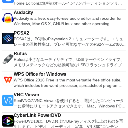
Home Editionは無料のオールインワンパーティションソリュ
ーションおよびディスク管理ユーティリティです。パーティシ
Audacity
ョンの拡張（特にシステムドライブ用）、ディスク領域の管
Audacity is a free, easy-to-use audio editor and recorder for
理、MBRおよびGUIDパーティションテーブル（GPT）ディス
Windows, Mac OS X, GNU/Linux and other operating
クのディスク領域不足の問題の解決を可能にします。 パーテ
systems. You can use Audacity to: Record live audio. Convert
ィションのサイズ変更/移動システムドライブを拡張するディ
PCSX2
tapes and records into digital recordings or CDs. Edit Ogg
スクとパーティションをコピーパーティションをマージ分割パ
PCSX2は、PC用のPlaystation 2エミュレーターです。エミュ
Vorbis, MP3, WAV or AIFF sound files. Cut, copy, splice or mix
ーティション空き領域を再分配するダイナミックディスクの変
レータの互換性率は、プレイ可能なすべてのPS2ゲームの80％
sounds together. Change the speed or pitch of a recording.
換パーティションを回復する
以上を誇っています。かなり強力なコンピューターを所有して
Add new effects with LADSPA plug-ins. And more!
Rufus
いる場合、PCSX2は優れたエミュレーターです。また、この
Rufusは小さなユーティリティで、USBキーやペンドライブ、
アプリケーションはローエンドコンピューターのサポートも提
メモリスティックなどの起動可能なUSBフラッシュドライブを
供するため、Playstation 2コンソールのすべての所有者は、
フォーマットおよび作成できます。 Rufusは、次のシナリオで
PCで動作するゲームを見ることができます。 PCSX2エミュレ
WPS Office for Windows
役立ちます。 Windows、Linux、およびUEFI用の起動可能な
ーターを使用すると、PS2コントローラーを使用して、本物の
WPS Office 2016 Free is the most versatile free office suite,
ISOからUSBインストールメディアを作成する必要がある場
プレイステーション体験をシミュレートできます。このアプリ
which includes free word processor, spreadsheet program
合。 OSがインストールされていないシステムで作業する必要
ケーションでは、ディスクからゲームを直接実行することも、
and presentation maker. With these three programs you will
がある場合。 BIOSまたはその他のファームウェアをDOSから
ハードドライブからISOイメージとして実行することもできま
VNC Viewer
easily be able to deal with any office related tasks. WPS
フラッシュする必要がある場合。 低レベルのユーティリティ
す。 主な機能は次のとおりです。 Savestates：ボタンを1つ
RealVNCのVNC Viewerを使用すると、選択したコンピュータ
Office 2016 Free has multiple language support for English,
を実行する必要がある場合。 Rufusは次の* ISOで動作しま
押すだけで、ゲームの現在の「状態」を保存できます。 無制
ーに瞬時にリモートアクセスできます。 Mac、Windows PC、
French, German, Spanish, Portuguese,Russian and Polish
す：Arch Linux、Archbang、BartPE / pebuilder、CentOS、
限のメモリーカード：好きなだけメモリーカードを保存でき、
またはLinuxマシン、世界中のどこからでも。 VNC Viewerを
languages. To switch between languages requires only a
Damn Small Linux、Fedora、FreeDOS、Gentoo、
8MBから64MBまでの単一の物理カードに制限されなくなりま
CyberLink PowerDVD
使用すると、コンピューターのデスクトップを表示したり、コ
single click! Despite being a free suite, WPS Office comes
gNewSense、Hiren&#39;s Boot CD、LiveXP、Knoppix、
した。 高解像度グラフィックス：PCSX2を使用すると、
PowerDVD18は、DVDおよびBlu-rayディスク以上のものを再
ンピューターの前に直接座っているかのようにマウスとキーボ
with many innovative features, such as the paragraph
Kubuntu、Linux Mint、NT Password Registry Editor、
1080pまたは4K HDでゲームをプレイできます。 全体とし
生します。 ビデオ、オーディオ、写真、VR 360°コンテン
ードを制御したりできます。 VNC Viewerは、インストールと