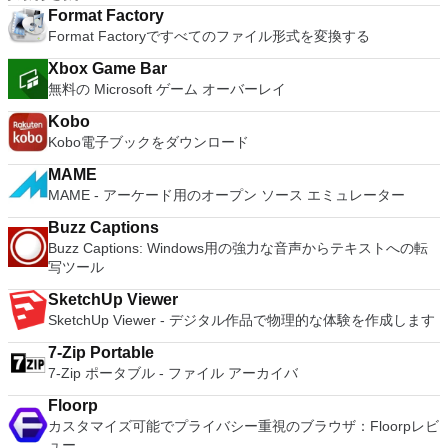
ングシステムを同時に実行します。 インストールや構成の問
that is easy to work with. The application does not take a long
ードを入力するだけです。 WIN 7,8,8.1,10をサポートしま
16 vCPUs, 8TB virtual disks, and 64GB memory. Enhanced
Format Factory
題なしに、事前構成された製品の利点を体験してください。
time to wrap your head around and is also very light on
す。 VNC ViewerのMacバージョンをお探しですか？ここから
IPv6 Support - IPv6-to-IPv4 NAT (6to4 and 4to6). Virtual
Format Factoryですべてのファイル形式を変換する
ホストコンピューターと仮想マシン間でデータを共有します。
system resources. So, if you need a free terminal emulator,
ダウンロード
Machine Video Memory - Up to 2GB. Enhanced Connectivity -
32ビットと64ビットの両方の仮想マシンを実行します。 2-
which is easy to master and supports remote Telnet or SSH
USB 3.0, Bluetooth, HD audio, printers, and Skype support.
Xbox Game Bar
way Virtual SMPを活用します。 サードパーティの仮想マシン
host connections then Tera Term is a good choice.
High Resolution Displays - 4K UHD and QHD+ support.
無料の Microsoft ゲーム オーバーレイ
とイメージを使用します。 ホストコンピューターと仮想マシ
VMware Workstation Pro is a perfect choice for those of you
ン間でデータを共有します。 幅広いホストおよびゲストオペ
Kobo
who are a little skeptical about making the leap over to
レーティングシステムのサポート。 USB 2.0デバイスのサポー
Kobo電子ブックをダウンロード
Windows 10. By utilizing an app like this, you'll get to try out
ト。 起動時にアプライアンス情報を取得します。 直感的なホ
all of Windows 10's new features in a safe sandboxed
ームページインターフェイスを介して仮想マシンに簡単にアク
MAME
environment, without the need to install the OS natively.
セスできます。 VMware Playerは、Microsoft Virtual Server仮
MAME - アーケード用のオープン ソース エミュレーター
VMware Workstation Pro doesn't just support Microsofts OS,
想マシンまたはMicrosoft Virtual PC仮想マシンもサポートして
you can also install Linux VMs, including Ubuntu, Red Hat,
Buzz Captions
います。
Fedora, and lots of other distributions as well. Overall,
Buzz Captions: Windows用の強力な音声からテキストへの転
Workstation Pro offers high performance, strong reliability,
写ツール
and cutting edge features that make it stand out from the
crowd. The full version is a little pricey, but you do get what
SketchUp Viewer
you pay for.
SketchUp Viewer - デジタル作品で物理的な体験を作成します
7-Zip Portable
7-Zip ポータブル - ファイル アーカイバ
Floorp
カスタマイズ可能でプライバシー重視のブラウザ：Floorpレビ
ュー