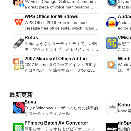
AV Voice Changer Software Diamond is
Skype 
Diamond
a great piece of voice manipulation
that is
software, that works both in real-time
conver
WPS Office for Windows
Audac
and from recordings, allowing you to do
Skype 
WPS Office 2016 Free is the most
Audacit
almost anything with your voice. It is the
limited
versatile free office suite, which includes
editor
latest edition in the voice changer
number
free word processor, spreadsheet
OS X, 
series, offering a full set of advanced
sound 
Rufus
VMwar
program and presentation maker. With
system
features to help you take your voice
VoIP. When Skype Voice Changer runs
Rufusは小さなユーティリティで、USB
仮想マ
these three programs you will easily be
Record live a
editing to the next level. AV Voice
for the 
キーやペンドライブ、メモリスティック
たコン
able to deal with any office related
records
Changer Software Diamond unlocks
and co
などの起動可能なUSBフラッシュドライ
するよ
tasks. WPS Office 2016 Free has
Edit O
more advanced voice morphing
started
2007 Microsoft Office Add-in:
Windo
ブをフォーマットおよび作成できます。
クトッ
multiple language support for English,
sound files. Cut, copy
features, including pitch control, voice
time au
2007 Microsoft Officeアドイン：PDFま
Windo
Microsoft Save as PDF or XPS
Rufusは、次のシナリオで役立ちます。
ションに
French, German, Spanish,
sounds togethe
beautifying, vowel enhancer and
Changer
たはXPSとして保存すると、8つの2007
は、音
Windows、Linux、およびUEFI用の起動
VMwar
Portuguese,Russian and Polish
pitch o
improved sound quality. It also allows
you’ll 
Microsoft OfficeプログラムでPDFおよび
たテレ
可能なISOからUSBインストールメディ
はVM
languages. To switch between
you to change your voice in real-time,
Voice C
XPS形式にエクスポートして保存できま
む最適
アを作成する必要がある場合。 OSがイ
を簡単
languages requires only a single click!
with compatibility for Skype, Twitch,
As soo
す。このツールを使用すると、これらの
生、表
ンストールされていないシステムで作業
のとおりです。 
Despite being a free suite, WPS Office
Discord, and more. Key features
authori
プログラムのサブセットでPDF形式およ
ブル 
する必要がある場合。 BIOSまたはその
レーテ
最新更新
comes with many innovative features,
include: Pitch-timbre controls. Change
show ‘W
びXPS形式の電子メール添付ファイルと
のデバ
他のファームウェアをDOSからフラッシ
す。 
such as the paragraph adjustment tool
voice in real-time. Preset voice settings.
tab will
Suyu
して送信することもできます（特定の機
行えます。 シンプルなデ
Kobo
ュする必要がある場合。 低レベルのユ
に、事
and multiple tabbed feature. It also has
30 voice effects. 70 background effects.
you can
Suyu: Windowsユーザーのための効率的
能はプログラムによって異なります）。
たく新
ーティリティを実行する必要がある場
てくだ
Kob
a PDF converter, spell check and word
40 audio effects. Audio player and
voice. 
なユーティリティツール
このダウンロードは、次のOfficeプログ
イメン
合。 Rufusは次の* ISOで動作します：
仮想マ
count feature. WPS Office 2016
recorder. Voice-over editor. Parody
to conf
ラムで動作します。 Microsoft Office
をより
Arch Linux、Archbang、BartPE /
32ビ
Personal Edition supports switching
FFmpeg Batch AV Converter
dnSp
maker. Voice analyzer. Hot keys. File
more di
Access 2007。 Microsoft Office Excel
楽しく
pebuilder、CentOS、Damn Small
ンを実行します。 2
language UI,File Roaming and Docer
簡単なオーディオおよびビデオエンコー
包括的
morpher. Voice beautifying. Vowel
your vo