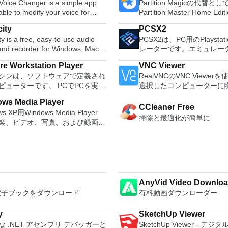
Voice Changer is a simple app
Partition Magicの代替と
 able to modify your voice for
Partition Master Home E
sions on Skype. The features of
オールインワンパーティシ
ity
PCSX2
Voice Changer are somewhat
ションおよびディスク管理
y is a free, easy-to-use audio
PCSX2は、PC用のPlaystat
, but it does provides the correct
ィです。パーティションの
 and recorder for Windows, Mac
レーターです。エミュレー
 of options to change how you
ステムドライブ用）、ディ
GNU/Linux and other operating
は、プレイ可能なすべてのP
when chatting online with Skype
理、MBRおよびGUIDパー
e Workstation Player
VNC Viewer
s. You can use Audacity to:
80％以上を誇っています。
ーブル（GPT）ディスクの
シンは、ソフトウェアで定義され
RealVNCのVNC Viewe
udio. Convert tapes and
コンピューターを所有して
first time, it will attempt to detect
不足の問題の解決を可能に
ピューターです。 PCでPCを実行
選択したコンピューターに
 into digital recordings or CDs.
PCSX2は優れたエミュレ
nnect to Skype. Once Skype has
ーティションのサイズ変更
うなものです。 この無料のデス
トアクセスできます。 Mac、
gg Vorbis, MP3, WAV or AIFF
また、このアプリケーショ
, you will need to perform a one-
ムドライブを拡張するディ
ws Media Player
プ仮想化ソフトウェアアプリケー
PC、またはLinuxマシン
CCleaner Free
, splice or mix
ドコンピューターのサポー
thorisation to allow Skype Voice
ィションをコピーパーティ
ws XP用Windows Media Player
より、VMware Workstation、
からでも。 VNC Viewer
r. Change the speed or
ため、Playstation 2コ
掃除と最適化が簡単に
 to work with it. Within Skype
ジ分割パーティション空き
楽、ビデオ、写真、および録画し
e Fusion、VMware Server、また
コンピューターのデスクト
f a recording. Add new effects
の所有者は、PCで動作す
also need to authorise Skype
するダイナミックディスク
ビ番組などすべてを保存して楽し
ware ESXで作成された仮想マシン
たり、コンピューターの前
with LADSPA plug-ins. And more!
ることができます。 PCSX2エミュレー
hanger by selecting ‘Authorise’.
ィションを回復する
な機能を搭載しています。 再
に操作できます。 主な機能は次
いるかのようにマウスとキ
ターを使用すると、PS2コ
n as you are successfully
示、外出先で楽しむためのポータ
1台のPCで複数のオペ
御したりできます。 VNC Viewerは、イ
を使用して、本物のプレイ
sed, the Status screen will then
デバイスとの同期、さらには家中
ィングシステムを同時に実行しま
ンストールと使用が簡単で
体験をシミュレートできま
aiting for Call’ and the Effects
イスとの共有も、すべて1か所で
インストールや構成の問題なし
いデバイスでインストーラ
リケーションでは、ディス
 be automatically selected. Now
ザイン - まっ
AnyVid Video Downloa
前構成された製品の利点を体験し
指示に従ってください。オ
を直接実行することも、ハ
 start applying effects to your
しい外観でデジタル エンターテ
さい。 ホストコンピューターと
Windowsでのリモート展
o電子ブックをダウンロード
有料動画ダウンローダー
からISOイメージとして実
In the ‘Effects’ tab, you are able
トを楽しめます。 大好きな音楽
シン間でデータを共有します。
MSIがあります。デスクト
できます。 主な機能は次の
igure an ’Effects Chain’ of one or
多く - デジタル音楽体験がさらに
ットと64ビットの両方の仮想マシ
フォームにVNC Viewer
す。 Savestates：ボタンを1つ押すだけ
y
SketchUp Viewer
fferent effects, which will modify
なります。 エンターテイメント
-way Virtual SMPを
する権限がない場合は、ス
で、ゲームの現在の「状態
な .NET アセンブリ デバッガーと
SketchUp Viewer - デ
ice while a call is in progress