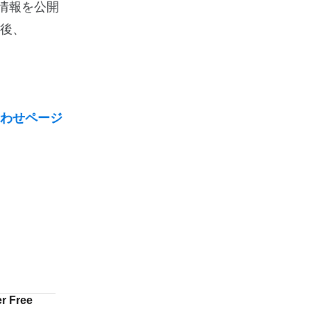
この情報を公開
後、
わせページ
r Free