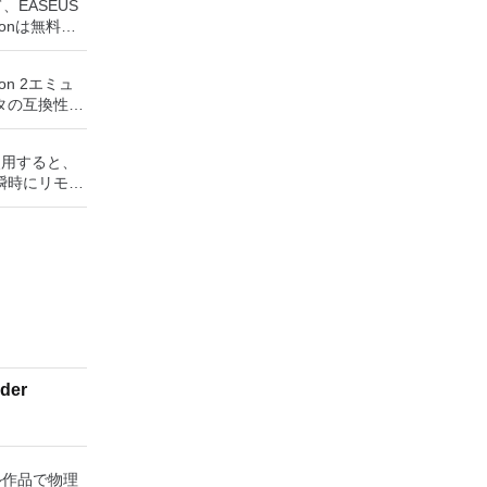
して、EASEUS
ditionは無料の
ョンソリュー
ユーティリテ
ion 2エミュ
拡張（特にシ
タの互換性率
スク領域の管
S2ゲームの
ティションテ
かなり強力な
ディスク領域
rを使用すると、
いる場合、
します。 パ
瞬時にリモー
ーターです。
/移動システ
Windows
ンはローエン
スクとパーテ
、世界中のどこ
トも提供する
ションをマー
を使用すると、
ンソールのすべて
領域を再分配
ップを表示し
るゲームを見
の変換パーテ
に直接座って
ーボードを制
ントローラー
ステーション
す。制御した
す。このアプ
ーを実行し、
クからゲーム
der
プションで、
ードドライブ
開に使用可能な
行することも
ッププラット
とおりで
をインストール
タンドアロン
」を保存でき
ジタル作品で物理