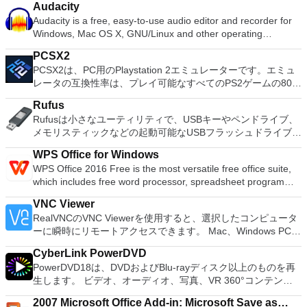
Audacity
ョンの拡張（特にシステムドライブ用）、ディスク領域の管
Audacity is a free, easy-to-use audio editor and recorder for
理、MBRおよびGUIDパーティションテーブル（GPT）ディス
Windows, Mac OS X, GNU/Linux and other operating
クのディスク領域不足の問題の解決を可能にします。 パーテ
systems. You can use Audacity to: Record live audio. Convert
ィションのサイズ変更/移動システムドライブを拡張するディ
PCSX2
tapes and records into digital recordings or CDs. Edit Ogg
スクとパーティションをコピーパーティションをマージ分割パ
PCSX2は、PC用のPlaystation 2エミュレーターです。エミュ
Vorbis, MP3, WAV or AIFF sound files. Cut, copy, splice or mix
ーティション空き領域を再分配するダイナミックディスクの変
レータの互換性率は、プレイ可能なすべてのPS2ゲームの80％
sounds together. Change the speed or pitch of a recording.
換パーティションを回復する
以上を誇っています。かなり強力なコンピューターを所有して
Add new effects with LADSPA plug-ins. And more!
Rufus
いる場合、PCSX2は優れたエミュレーターです。また、この
Rufusは小さなユーティリティで、USBキーやペンドライブ、
アプリケーションはローエンドコンピューターのサポートも提
メモリスティックなどの起動可能なUSBフラッシュドライブを
供するため、Playstation 2コンソールのすべての所有者は、
フォーマットおよび作成できます。 Rufusは、次のシナリオで
PCで動作するゲームを見ることができます。 PCSX2エミュレ
WPS Office for Windows
役立ちます。 Windows、Linux、およびUEFI用の起動可能な
ーターを使用すると、PS2コントローラーを使用して、本物の
WPS Office 2016 Free is the most versatile free office suite,
ISOからUSBインストールメディアを作成する必要がある場
プレイステーション体験をシミュレートできます。このアプリ
which includes free word processor, spreadsheet program
合。 OSがインストールされていないシステムで作業する必要
ケーションでは、ディスクからゲームを直接実行することも、
and presentation maker. With these three programs you will
がある場合。 BIOSまたはその他のファームウェアをDOSから
ハードドライブからISOイメージとして実行することもできま
VNC Viewer
easily be able to deal with any office related tasks. WPS
フラッシュする必要がある場合。 低レベルのユーティリティ
す。 主な機能は次のとおりです。 Savestates：ボタンを1つ
RealVNCのVNC Viewerを使用すると、選択したコンピュータ
Office 2016 Free has multiple language support for English,
を実行する必要がある場合。 Rufusは次の* ISOで動作しま
押すだけで、ゲームの現在の「状態」を保存できます。 無制
ーに瞬時にリモートアクセスできます。 Mac、Windows PC、
French, German, Spanish, Portuguese,Russian and Polish
す：Arch Linux、Archbang、BartPE / pebuilder、CentOS、
限のメモリーカード：好きなだけメモリーカードを保存でき、
またはLinuxマシン、世界中のどこからでも。 VNC Viewerを
languages. To switch between languages requires only a
Damn Small Linux、Fedora、FreeDOS、Gentoo、
8MBから64MBまでの単一の物理カードに制限されなくなりま
CyberLink PowerDVD
使用すると、コンピューターのデスクトップを表示したり、コ
single click! Despite being a free suite, WPS Office comes
gNewSense、Hiren&#39;s Boot CD、LiveXP、Knoppix、
した。 高解像度グラフィックス：PCSX2を使用すると、
PowerDVD18は、DVDおよびBlu-rayディスク以上のものを再
ンピューターの前に直接座っているかのようにマウスとキーボ
with many innovative features, such as the paragraph
Kubuntu、Linux Mint、NT Password Registry Editor、
1080pまたは4K HDでゲームをプレイできます。 全体とし
生します。 ビデオ、オーディオ、写真、VR 360°コンテン
ードを制御したりできます。 VNC Viewerは、インストールと
adjustment tool and multiple tabbed feature. It also has a PDF
OpenSUSE、Parted Magic、Slackware、Tails、Trinity
て、PCSX2 PS2エミュレーターの機能は優れています。 PS2
ツ、さらにはYouTubeやVimeoにとっても、PowerDVD18は重
使用が簡単です。制御したいデバイスでインストーラーを実行
converter, spell check and word count feature. WPS Office
Rescue Kit、Ubuntu、Ultimate Boot CD、Windows XP（SP2
2007 Microsoft Office Add-in: Microsoft Save as
ゲームを高い精度でエミュレートでき、Windowsとエミュレ
要なエンターテイメントの仲間です。 Ultra HD HDR TVとサ