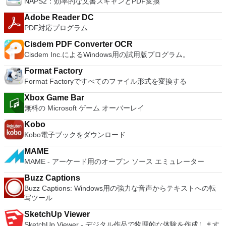
NAPS2：効率的な文書スキャンとPDF変換
ホストコンピューターと仮想マシン間でデータを共有します。
system resources. So, if you need a free terminal emulator,
ダウンロード
Machine Video Memory - Up to 2GB. Enhanced Connectivity -
32ビットと64ビットの両方の仮想マシンを実行します。 2-
which is easy to master and supports remote Telnet or SSH
USB 3.0, Bluetooth, HD audio, printers, and Skype support.
Adobe Reader DC
way Virtual SMPを活用します。 サードパーティの仮想マシン
host connections then Tera Term is a good choice.
High Resolution Displays - 4K UHD and QHD+ support.
PDF対応プログラム
とイメージを使用します。 ホストコンピューターと仮想マシ
VMware Workstation Pro is a perfect choice for those of you
ン間でデータを共有します。 幅広いホストおよびゲストオペ
Cisdem PDF Converter OCR
who are a little skeptical about making the leap over to
レーティングシステムのサポート。 USB 2.0デバイスのサポー
Cisdem Inc.によるWindows用の試用版プログラム。
Windows 10. By utilizing an app like this, you'll get to try out
ト。 起動時にアプライアンス情報を取得します。 直感的なホ
all of Windows 10's new features in a safe sandboxed
ームページインターフェイスを介して仮想マシンに簡単にアク
Format Factory
environment, without the need to install the OS natively.
セスできます。 VMware Playerは、Microsoft Virtual Server仮
Format Factoryですべてのファイル形式を変換する
VMware Workstation Pro doesn't just support Microsofts OS,
想マシンまたはMicrosoft Virtual PC仮想マシンもサポートして
you can also install Linux VMs, including Ubuntu, Red Hat,
Xbox Game Bar
います。
Fedora, and lots of other distributions as well. Overall,
無料の Microsoft ゲーム オーバーレイ
Workstation Pro offers high performance, strong reliability,
and cutting edge features that make it stand out from the
Kobo
crowd. The full version is a little pricey, but you do get what
Kobo電子ブックをダウンロード
you pay for.
MAME
MAME - アーケード用のオープン ソース エミュレーター
Buzz Captions
Buzz Captions: Windows用の強力な音声からテキストへの転
写ツール
SketchUp Viewer
SketchUp Viewer - デジタル作品で物理的な体験を作成します