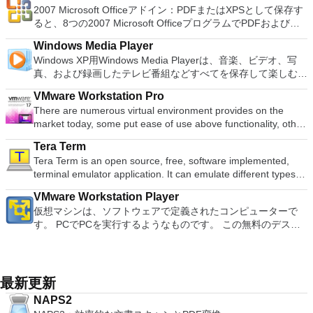
し、指示に従ってください。オプションで、Windowsでのリ
2016 Personal Edition supports switching language UI,File
以降）、Windows Server 2003 R2、Windows Vista、
2007 Microsoft Officeアドイン：PDFまたはXPSとして保存す
ーターを切り替えることができます。欠点は、高速ゲームに苦
PDF or XPS
ラウンドサウンドシステムの可能性を解き放ち、360°ビデオ
モート展開に使用可能なMSIがあります。デスクトッププラッ
Roaming and Docer online templates. Key features include:
Windows 7、Windows 8。 *このリストは完全ではありませ
ると、8つの2007 Microsoft OfficeプログラムでPDFおよび
労し、時々フリーズまたはクラッシュすることです。* PCSX2
の増え続けるコレクションへのアクセスで仮想世界に没頭する
トフォームにVNC Viewerをインストールする権限がない場合
Writer Efficient word processor. Presentation Multimedia
ん。 サポートされている言語は次のとおりです。インドネシ
XPS形式にエクスポートして保存できます。このツールを使用
を使用するには、コンソールから抽出できるPlaystation 2
か、PCまたはラップトップでの比類のない再生サポートと独
は、スタンドアロンオプションを選択する必要があります。
presentations creator. Spreadsheets Powerful tool for data
Windows Media Player
ア語、マレーシア語、セシュティナ、ダンスク、ドイツ語、英
すると、これらのプログラムのサブセットでPDF形式および
BIOSが必要です。
自の強化により、どこにいても簡単にリラックスできます。
主な機能は次のとおりです。 クラウドサービスを介してVNC
processing and analysis. 100% compatible with MS Office
Windows XP用Windows Media Playerは、音楽、ビデオ、写
語、スペイン語、フランス語、フルバツキー、イタリア語、ラ
XPS形式の電子メール添付ファイルとして送信することもでき
新機能は次のとおりです。 4K DHR向けに最適化 Ultra HD
Connectを実行しているコンピューターに接続します。 Apple
document file types (.docx, .pptx, .xlsx, etc.). Thousands of
真、および録画したテレビ番組などすべてを保存して楽しむ最
トヴィエシュ、リエトゥビウ、マジャール、オランダ、ノルス
ます（特定の機能はプログラムによって異なります）。 この
Blu-ray、4K、HEVC / H.265およびHDR10コンテンツをサポー
Screen Sharing（ARD）などのサードパーティ製のVNC互換
free document templates. Built-in PDF reader. Mobile device
適な機能を搭載しています。 再生、表示、外出先で楽しむた
ク、ポルスキ、ポルトガル、ポルトガル、スロヴェンスキー、
ダウンロードは、次のOfficeプログラムで動作します。
ト全画面モードで21：9モニターで2.35：1の映画を見る常時
ソフトウェアを実行しているコンピューターに直接接続しま
VMware Workstation Pro
support (iOS and Android). WPS Cloud Storage included.
めのポータブル デバイスとの同期、さらには家中のデバイス
スロベンツキー、スロヴェンスキーSrpski、Suomi、
Microsoft Office Access 2007。 Microsoft Office Excel 2007。
オンのミニビューでYouTubeライブを見る YouTubeおよび
す。 各デバイスでVNC Viewerにサインインして、すべてのデ
There are numerous virtual environment provides on the
Although it is a free suite, WPS Office 2016 Free comes with
との共有も、すべて1か所で行えます。 シンプルなデザイン -
Svenska、Türkçe。
Microsoft Office InfoPath 2007。 Microsoft Office OneNote
Vimeoで4K HDRおよび360ビデオを再生 VRエクスペリエンス
バイス間の接続をバックアップおよび同期します。 仮想キー
market today, some put ease of use above functionality, other
many innovative features, including a useful a paragraph
まったく新しい外観でデジタル エンターテイメントを楽しめ
2007。 Microsoft Office PowerPoint 2007。 Microsoft Office
の向上：Microsoft Mixed Realityヘッドセット、HTC、VIVE、
ボードの上のスクロールバーには、Command / Windowsなど
place integration above stability. VMware Workstation Pro is
adjustment tool int he Writer program. It has an Office to PDF
ます。 大好きな音楽をより多く - デジタル音楽体験がさらに
Publisher 2007。 Microsoft Office Visio 2007。 Microsoft
およびOculus Riftをサポート Fire TVとキャストのサポート
Tera Term
の高度なキーが含まれています。 Bluetoothキーボードのサポ
the easiest to use, the fastest and the most reliable app when
converter, automatic spell checking and word count features.
楽しくなります。 エンターテイメントをすべて1つの場所に -
Office Word 2007。 2007 Microsoft Officeプログラムのこの
注：これは商用トライアルです。
Tera Term is an open source, free, software implemented,
ート。 VNC Connectサブスクリプションには、無料、有料、
it comes to evaluating a new OS, or new software apps and
It also has some neat tools such as the Watermark in
音楽、ビデオ、写真、録画したテレビ番組をすべて保存して楽
Microsoft Save as PDFまたはXPSアドインは、2007 Microsoft
terminal emulator application. It can emulate different types of
試用の3つのバージョンがあります。 制御する必要のあるマシ
patches, in an isolated and safe virtualized environment. Key
document, and converting PowerPoint to Word document
しめます。 どこでも楽しめる - どこにいても音楽、ビデオ、
Office systemソフトウェアの補足条項であり、2007 Microsoft
computer terminals, from DEC VT100 to DEC VT382, and it
ンごとに、RealVNCのWebサイトにアクセスして、各コンピ
Features include: Powerful 3D Graphics - DirectX 10* and
support. Overall, WPS Office 2016 Free is a good alternative
写真にアクセスできます。
Office systemソフトウェアのライセンス条項の対象となりま
VMware Workstation Player
supports telnet, SSH 1 & 2 and serial port connections. It also
ューターにVNC Connectをダウンロードするだけです。次
OpenGL 3.3 support. VMware Compatibility - Create one; Run
to Microsoft's offering. The Writer program is a versatile word
す。 システム要件：サポートされているオペレーティングシ
仮想マシンは、ソフトウェアで定義されたコンピューターで
has a built-in macro scripting language and some other useful
に、RealVNCアカウントの資格情報を使用して、ローカルマ
anywhere on VMware software. vSphere and vCloud Air
processor; the Presentation program is an easy to use and
ステム。 Windows Server 2003、Windows Vista、Windows
す。 PCでPCを実行するようなものです。 この無料のデスク
plugins. Key features include: Automatically creates logs with
シンでVNC Viewerにサインインします。そこから、コンピュ
Support - Drag and drop VMs between environments.
effective slide show maker that helps you to create impressive
XP Service Pack 2。
トップ仮想化ソフトウェアアプリケーションにより、VMware
unique log names. Supports SSH, standard telnet and serial
ーターを確認して接続できます。 VNC Connectを使用する
Restricted and Encrypted VMs - Protection and performance
multimedia presentations; and the Spreadsheets program is
Workstation、VMware Fusion、VMware Server、または
ports. Supports dec/digital/vt terminal standards. Tera Term is
と、セッションはエンドツーエンドで暗号化されます。アプリ
enhancements. Expiring Virtual Machines - Time-limited
both a flexible and a powerful spreadsheet application.
VMware ESXで作成された仮想マシンを簡単に操作できます。
a useful application, which allows the connection to any
はすぐに各コンピューターをパスワードで保護します。コンピ
virtual machines. Latest Hardware Support - Broadwell and
主な機能は次のとおりです。 1台のPCで複数のオペレーティ
remote Telnet or SSH hosts. It sports a clean and crisp layout
最新更新
ューターへのログインに使用するのと同じユーザー名とパスワ
Haswell CPU support. Enterprise Quality Virtual Machines -
ングシステムを同時に実行します。 インストールや構成の問
that is easy to work with. The application does not take a long
ードを入力するだけです。 WIN 7,8,8.1,10をサポートしま
16 vCPUs, 8TB virtual disks, and 64GB memory. Enhanced
NAPS2
題なしに、事前構成された製品の利点を体験してください。
time to wrap your head around and is also very light on
す。 VNC ViewerのMacバージョンをお探しですか？ここから
IPv6 Support - IPv6-to-IPv4 NAT (6to4 and 4to6). Virtual