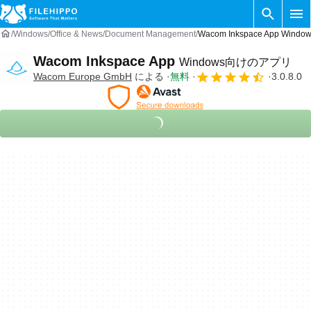
Windows
Office & News
Document Management
Wacom Inkspace App Wi
Wacom Inkspace App
Windows向けのアプリ
‪Wacom Europe GmbH‬
による
無料
3.0.8.0