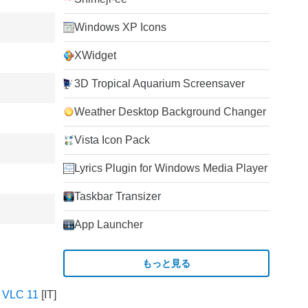
Windows XP Icons
XWidget
3D Tropical Aquarium Screensaver
Weather Desktop Background Changer
Vista Icon Pack
Lyrics Plugin for Windows Media Player
Taskbar Transizer
App Launcher
もっと見る
n VLC 11