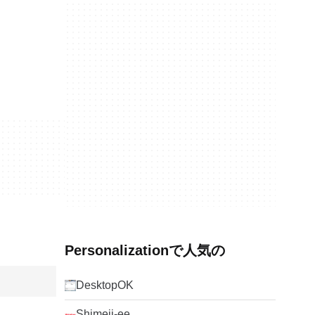
Personalizationで人気の
DesktopOK
Shimeji-ee