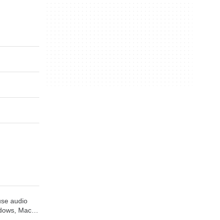
-use audio
ndows, Mac
 operating