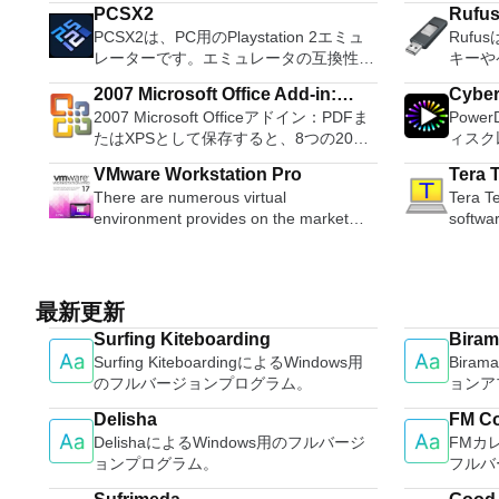
PCSX2
Rufu
ションおよびディスク管理ユーティリテ
PC、
PCSX2は、PC用のPlaystation 2エミュ
Ruf
ィです。パーティションの拡張（特にシ
からでも
レーターです。エミュレータの互換性率
キーや
ステムドライブ用）、ディスク領域の管
コンピ
は、プレイ可能なすべてのPS2ゲームの
などの
理、MBRおよびGUIDパーティションテ
たり、
2007 Microsoft Office Add-in:
Cybe
80％以上を誇っています。かなり強力な
ブをフ
ーブル（GPT）ディスクのディスク領域
いるか
2007 Microsoft Officeアドイン：PDFま
Powe
Microsoft Save as PDF or XPS
コンピューターを所有している場合、
Ruf
不足の問題の解決を可能にします。 パ
御したりできます
たはXPSとして保存すると、8つの2007
ィスク
PCSX2は優れたエミュレーターです。
Wind
ーティションのサイズ変更/移動システ
ンスト
Microsoft OfficeプログラムでPDFおよび
オ、オ
また、このアプリケーションはローエン
可能な
ムドライブを拡張するディスクとパーテ
いデバ
VMware Workstation Pro
Tera 
XPS形式にエクスポートして保存できま
ンツ、さ
ドコンピューターのサポートも提供する
アを作成
ィションをコピーパーティションをマー
指示に
There are numerous virtual
Tera Te
す。このツールを使用すると、これらの
ても、
ため、Playstation 2コンソールのすべて
ンスト
ジ分割パーティション空き領域を再分配
Win
environment provides on the market
softwa
プログラムのサブセットでPDF形式およ
イメントの仲間で
の所有者は、PCで動作するゲームを見
する必要があ
するダイナミックディスクの変換パーテ
MSI
today, some put ease of use above
emulato
びXPS形式の電子メール添付ファイルと
とサラ
ることができます。 PCSX2エミュレー
他のフ
ィションを回復する
フォーム
functionality, other place integration
differe
して送信することもできます（特定の機
を解き
ターを使用すると、PS2コントローラー
ュする
する権
above stability. VMware Workstation Pro
from D
能はプログラムによって異なります）。
レクシ
を使用して、本物のプレイステーション
ーティ
オプシ
is the easiest to use, the fastest and the
support
このダウンロードは、次のOfficeプログ
頭する
最新更新
体験をシミュレートできます。このアプ
合。 Rufusは次の* ISOで動作します：
主な機
most reliable app when it comes to
port connections. It also has a built-in
ラムで動作します。 Microsoft Office
比類の
リケーションでは、ディスクからゲーム
Arch L
サービス
Surfing Kiteboarding
Biram
evaluating a new OS, or new software
macro 
Access 2007。 Microsoft Office Excel
より、
を直接実行することも、ハードドライブ
pebui
ている
Surfing KiteboardingによるWindows用
Bira
apps and patches, in an isolated and
other usefu
2007。 Microsoft Office InfoPath
きます
からISOイメージとして実行することも
Linux
Apple
のフルバージョンプログラム。
ョンア
safe virtualized environment. Key
include: Automatically creates log
2007。 Microsoft Office OneNote
DHR向け
できます。 主な機能は次のとおりで
gNewS
ードパ
Features include: Powerful 3D Graphics
unique
2007。 Microsoft Office PowerPoint
4K、H
す。 Savestates：ボタンを1つ押すだけ
LiveX
Delisha
FM Co
を実行
- DirectX 10* and OpenGL 3.3 support.
standar
2007。 Microsoft Office Publisher
ンツを
で、ゲームの現在の「状態」を保存でき
Mint、N
DelishaによるWindows用のフルバージ
FMカ
続します
VMware Compatibility - Create one;
Support
2007。 Microsoft Office Visio 2007。
ニター
ます。 無制限のメモリーカード：好き
OpenS
ョンプログラム。
フルバ
サイン
Run anywhere on VMware software.
standards. Tera Term
Microsoft Office Word 2007。 2007
のミニ
なだけメモリーカードを保存でき、8MB
Slackw
接続を
vSphere and vCloud Air Support - Drag
applica
Microsoft Officeプログラムのこの
YouT