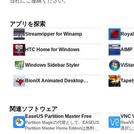
当社にご連絡ください。
アプリを探索
Streamripper for Winamp
Royal
HTC Home for Windows
AIMP 
Windows Sidebar Styler
ViStar
BioniX Animated Desktop
Tapet
Wallpaper
関連ソフトウェア
EaseUS Partition Master Free
VNC V
Partition Magicの代替として、EASEUS
Real
Partition Master Home Editionは無料の
選択し
オールインワンパーティションソリュー
トアクセ