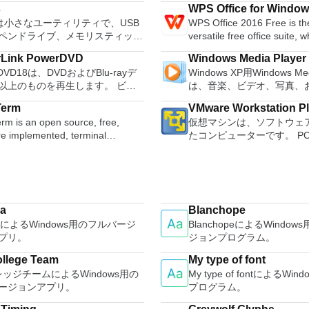
s
WPS Office for Windo
またはLinuxマシン、世界中のどこ
systems. You can use Audac
usは小さなユーティリティで、USB
WPS Office 2016 Free is th
。 VNC Viewerを使用すると、
Record live audio. Convert tapes and
ペンドライブ、メモリスティック
versatile free office suite, 
ューターのデスクトップを表示し
records into digital recordi
起動可能なUSBフラッシュドライ
free word processor, sprea
コンピューターの前に直接座って
Edit Ogg Vorbis, MP3, WAV
rLink PowerDVD
Windows Media Player
ォーマットおよび作成できます。
program and presentation 
のようにマウスとキーボードを制
sound files. Cut, copy, splice or mix
rDVD18は、DVDおよびBlu-rayデ
Windows XP用Windows Med
usは、次のシナリオで役立ちます。
these three programs you wi
。 VNC Viewerは、イ
sounds together. Change the speed or
以上のものを再生します。 ビデ
は、音楽、ビデオ、写真、
ows、Linux、およびUEFI用の起動
able to deal with any office 
ールと使用が簡単です。制御した
pitch of a recording. Add ne
ーディオ、写真、VR 360°コンテ
たテレビ番組などすべてを
ISOからUSBインストールメディ
tasks. WPS Office 2016 Free has
イスでインストーラーを実行し、
with LADSPA pl
Term
VMware Workstation P
らにはYouTubeやVimeoにとっ
む最適な機能を搭載していま
する必要がある場合。 OSがイ
multiple language support f
従ってください。オプションで、
rm is an open source, free,
仮想マシンは、ソフトウェ
PowerDVD18は重要なエンターテ
生、表示、外出先で楽しむ
ールされていないシステムで作業
French, German, Spanish,
dowsでのリモート展開に使用可能な
re implemented, terminal
たコンピューターです。 P
す。 Ultra HD HDR TV
ブル デバイスとの同期、
る場合。 BIOSまたはその
Portuguese,Russian and Po
があります。デスクトッププラット
r application. It can emulate
するようなものです。 こ
ウンドサウンドシステムの可能性
のデバイスとの共有も、す
ァームウェアをDOSからフラッシ
languages. To switch betw
にVNC Viewerをインストール
nt types of computer terminals,
クトップ仮想化ソフトウェ
放ち、360°ビデオの増え続けるコ
行えます。 シンプルなデザイン - まっ
必要がある場合。 低レベルのユ
languages requires only a single click!
限がない場合は、スタンドアロン
EC VT100 to DEC VT382, and it
ションにより、VMware Work
ョンへのアクセスで仮想世界に没
たく新しい外観でデジタル
リティを実行する必要がある場
Despite being a free suite,
ョンを選択する必要があります。
s telnet, SSH 1 & 2 and serial
VMware Fusion、VMware
か、PCまたはラップトップでの
イメントを楽しめます。 
comes with many innovative
能は次のとおりです。 クラウド
はVMware ESXで作成さ
ない再生サポートと独自の強化に
をより多く - デジタル音
inux、Archbang、BartPE /
such as the paragraph adju
を介してVNC Connectを実行し
a
Blanchope
scripting language and some
を簡単に操作できます。 
どこにいても簡単にリラックスで
楽しくなります。 エンタ
lder、CentOS、Damn Small
and multiple tabbed feature.
コンピューターに接続します。
maによるWindows用のフルバージ
BlanchopeによるWindo
l plugins. Key features
のとおりです。 1台のPCで複数のオペ
。 新機能は次のとおりです。 4K
をすべて1つの場所に - 音
、Fedora、FreeDOS、Gentoo、
a PDF converter, spell che
 Screen Sharing（ARD）などのサ
プリ。
ジョンプログラム。
s with
レーティングシステムを同
に最適化 Ultra HD Blu-ray、
写真、録画したテレビ番組
ense、Hiren&#39;s Boot CD、
count feature. WPS Office 
ーティ製のVNC互換ソフトウェア
 log names. Supports SSH,
す。 インストールや構成の
EVC / H.265およびHDR10コンテ
して楽しめます。 どこでも楽
P、Knoppix、Kubuntu、Linux
Personal Edition supports s
llege Team
My type of font
しているコンピューターに直接接
d telnet and serial ports.
に、事前構成された製品の
サポート全画面モードで21：9モ
どこにいても音楽、ビデオ
T Password Registry Editor、
language UI,File Roaming 
レッジチームによるWindows用の
My type of fontによるWi
。 各デバイスでVNC Viewerに
s dec/digital/vt terminal
てください。 ホストコン
で2.35：1の映画を見る常時オン
セスできます。
USE、Parted Magic、
online templates. Key features include:
ージョンアプリ。
プログラム。
インして、すべてのデバイス間の
 is a useful
仮想マシン間でデータを共
ビューでYouTubeライブを見る
are、Tails、Trinity Rescue Kit、
Writer Efficient word proces
バックアップおよび同期します。
tion, which allows the connection
32ビットと64ビットの両
ubeおよびVimeoで4K HDRおよび