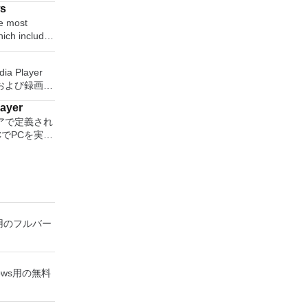
ws
ity to:
e most
which includes
ngs or CDs.
dsheet
 or AIFF
maker. With
ia Player
ll easily be
および録画し
related
w effects
保存して楽し
ug-ins. And more!
layer
す。 再
or English,
アで定義され
ためのポータ
CでPCを実行
さらには家中
lish
の無料のデス
べて1か所で
een
アアプリケー
station、
 エンターテ
 WPS Office
 Server、また
大好きな音楽
 features,
れた仮想マシン
楽体験がさらに
stment tool
主な機能は次
ーテイメント
 It also has
ws用のフルバー
楽、ビデオ、
ck and word
時に実行しま
をすべて保存
2016
問題なし
しめる -
witching
利点を体験し
、写真にアク
and Docer
ndows用の無料
ピューターと
有します。
sor.
方の仮想マシ