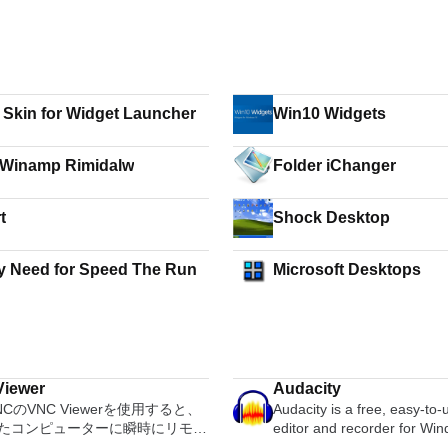
 Skin for Widget Launcher
Win10 Widgets
Winamp Rimidalw
Folder iChanger
t
Shock Desktop
y Need for Speed The Run
Microsoft Desktops
iewer
Audacity
VNCのVNC Viewerを使用すると、
Audacity is a free, easy-to
たコンピューターに瞬時にリモー
editor and recorder for Wi
スできます。 Mac、Windows
OS X, GNU/Linux and other