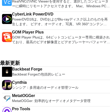
processing and analysis. 100% compatible with MS Office
RealVNCのVNC Viewerを使用すると、選択したコンピュータ
アプリケーションはローエンドコンピューターのサポートも提
を実行する必要がある場合。 Rufusは次の* ISOで動作しま
document file types (.docx, .pptx, .xlsx, etc.). Thousands of
ーに瞬時にリモートアクセスできます。 Mac、Windows PC、
供するため、Playstation 2コンソールのすべての所有者は、
す：Arch Linux、Archbang、BartPE / pebuilder、CentOS、
free document templates. Built-in PDF reader. Mobile device
またはLinuxマシン、世界中のどこからでも。 VNC Viewerを
PCで動作するゲームを見ることができます。 PCSX2エミュレ
Damn Small Linux、Fedora、FreeDOS、Gentoo、
CyberLink PowerDVD
support (iOS and Android). WPS Cloud Storage included.
使用すると、コンピューターのデスクトップを表示したり、コ
ーターを使用すると、PS2コントローラーを使用して、本物の
gNewSense、Hiren&#39;s Boot CD、LiveXP、Knoppix、
PowerDVD18は、DVDおよびBlu-rayディスク以上のものを再
Although it is a free suite, WPS Office 2016 Free comes with
ンピューターの前に直接座っているかのようにマウスとキーボ
プレイステーション体験をシミュレートできます。このアプリ
Kubuntu、Linux Mint、NT Password Registry Editor、
生します。 ビデオ、オーディオ、写真、VR 360°コンテン
many innovative features, including a useful a paragraph
ードを制御したりできます。 VNC Viewerは、インストールと
ケーションでは、ディスクからゲームを直接実行することも、
OpenSUSE、Parted Magic、Slackware、Tails、Trinity
ツ、さらにはYouTubeやVimeoにとっても、PowerDVD18は重
adjustment tool int he Writer program. It has an Office to PDF
使用が簡単です。制御したいデバイスでインストーラーを実行
ハードドライブからISOイメージとして実行することもできま
Rescue Kit、Ubuntu、Ultimate Boot CD、Windows XP（SP2
GOM Player Plus
要なエンターテイメントの仲間です。 Ultra HD HDR TVとサ
converter, automatic spell checking and word count features.
し、指示に従ってください。オプションで、Windowsでのリ
す。 主な機能は次のとおりです。 Savestates：ボタンを1つ
以降）、Windows Server 2003 R2、Windows Vista、
GOM Player Plusは、64ビットコンピューター専用に構築され
ラウンドサウンドシステムの可能性を解き放ち、360°ビデオ
It also has some neat tools such as the Watermark in
モート展開に使用可能なMSIがあります。デスクトッププラッ
押すだけで、ゲームの現在の「状態」を保存できます。 無制
Windows 7、Windows 8。 *このリストは完全ではありませ
ており、最高のビデオ解像度とビデオプレーヤーパフォーマン
の増え続けるコレクションへのアクセスで仮想世界に没頭する
document, and converting PowerPoint to Word document
トフォームにVNC Viewerをインストールする権限がない場合
限のメモリーカード：好きなだけメモリーカードを保存でき、
ん。 サポートされている言語は次のとおりです。インドネシ
スを実現します。 GOM Player Plusは広告なしでユーザーエ
か、PCまたはラップトップでの比類のない再生サポートと独
support. Overall, WPS Office 2016 Free is a good alternative
は、スタンドアロンオプションを選択する必要があります。
8MBから64MBまでの単一の物理カードに制限されなくなりま
ア語、マレーシア語、セシュティナ、ダンスク、ドイツ語、英
クスペリエンスと高速化を強化します。 GOM Playerよりもは
自の強化により、どこにいても簡単にリラックスできます。
to Microsoft's offering. The Writer program is a versatile word
主な機能は次のとおりです。 クラウドサービスを介してVNC
した。 高解像度グラフィックス：PCSX2を使用すると、
語、スペイン語、フランス語、フルバツキー、イタリア語、ラ
るかに高速で安定しており、360度のVRビデオを再生できま
新機能は次のとおりです。 4K DHR向けに最適化 Ultra HD
processor; the Presentation program is an easy to use and
Connectを実行しているコンピューターに接続します。 Apple
1080pまたは4K HDでゲームをプレイできます。 全体とし
トヴィエシュ、リエトゥビウ、マジャール、オランダ、ノルス
す！ 360度ビデオの完全サポートにより、キーボードまたはマ
Blu-ray、4K、HEVC / H.265およびHDR10コンテンツをサポー
最新更新
effective slide show maker that helps you to create impressive
Screen Sharing（ARD）などのサードパーティ製のVNC互換
て、PCSX2 PS2エミュレーターの機能は優れています。 PS2
ク、ポルスキ、ポルトガル、ポルトガル、スロヴェンスキー、
ウスを使用するだけで360度の世界を見ることができます。こ
ト全画面モードで21：9モニターで2.35：1の映画を見る常時
multimedia presentations; and the Spreadsheets program is
ソフトウェアを実行しているコンピューターに直接接続しま
ゲームを高い精度でエミュレートでき、Windowsとエミュレ
Backbeat Forge
スロベンツキー、スロヴェンスキーSrpski、Suomi、
れには、マルチアングルサイドビューアーが含まれます：フロ
オンのミニビューでYouTubeライブを見る YouTubeおよび
both a flexible and a powerful spreadsheet application.
す。 各デバイスでVNC Viewerにサインインして、すべてのデ
ーターを切り替えることができます。欠点は、高速ゲームに苦
Backbeat Forgeの包括的レビュー
Svenska、Türkçe。
ント、バック、レフト、ライト、および画面遷移。また、360
Vimeoで4K HDRおよび360ビデオを再生 VRエクスペリエンス
バイス間の接続をバックアップおよび同期します。 仮想キー
労し、時々フリーズまたはクラッシュすることです。* PCSX2
本のYouTubeビデオの検索および再生機能も備えています。
の向上：Microsoft Mixed Realityヘッドセット、HTC、VIVE、
ボードの上のスクロールバーには、Command / Windowsなど
Cynthia
を使用するには、コンソールから抽出できるPlaystation 2
もう1つの優れた機能セットは、包括的なファイルサポートで
およびOculus Riftをサポート Fire TVとキャストのサポート
の高度なキーが含まれています。 Bluetoothキーボードのサポ
シンシア：多用途のオーディオ管理ツール
BIOSが必要です。
す。 GOM Player Plusはデフォルトで、AVI、MP4、MKV、
注：これは商用トライアルです。
ート。 VNC Connectサブスクリプションには、無料、有料、
FLV、WMV、MOVなど、最も人気のあるすべてのビデオ形式
MetatOGGer
試用の3つのバージョンがあります。 制御する必要のあるマシ
を再生できます！ 洗練された、ビデオ視聴体験に焦点を当て
MetatOGGer: 効率的なオーディオメタデータ管理
ンごとに、RealVNCのWebサイトにアクセスして、各コンピ
た更新UIを備えています。最も使用される機能の簡略化された
ューターにVNC Connectをダウンロードするだけです。次
ショートカットと相まって、GOM Player Plusが他のメディア
Pro Tools
に、RealVNCアカウントの資格情報を使用して、ローカルマ