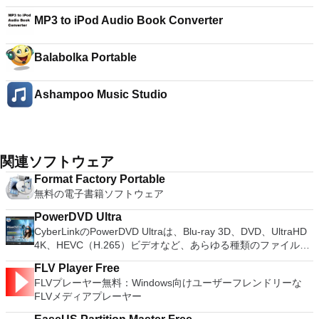
MP3 to iPod Audio Book Converter
Balabolka Portable
Ashampoo Music Studio
関連ソフトウェア
Format Factory Portable
無料の電子書籍ソフトウェア
PowerDVD Ultra
CyberLinkのPowerDVD Ultraは、Blu-ray 3D、DVD、UltraHD
4K、HEVC（H.265）ビデオなど、あらゆる種類のファイルを
再生できる素晴らしいメディアプレーヤーです。 主な機能は
FLV Player Free
次のとおりです。 元の品質よりも優れた： PowerDVD Ultraで
FLVプレーヤー無料：Windows向けユーザーフレンドリーな
は、TrueTheaterテクノロジーを使用してメディアを強化でき
FLVメディアプレーヤー
ます。 CyberLinkクラウド：メディアを新しいクラウドストレ
ージサービスと同期、保存、共有する新しい方法を模索できま