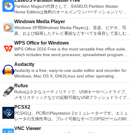
EaseUS Partition Master Free
す。 完全なDLNAソリューション： PowerDVD Ultraを使用す
Partition Magicの代替として、EASEUS Partition Master
ると、PC、タブレット、スマートフォン、テレビでメディア
Home Editionは無料のオールインワンパーティションソリュ
コンテンツを再生できます。 インスタントプレイ：インスタ
ーションおよびディスク管理ユーティリティです。パーティシ
ントプレイを使用すると、Blu-rayムービーの起動が速くなり
Windows Media Player
ョンの拡張（特にシステムドライブ用）、ディスク領域の管
ます。 HDムービー用のHDオーディオ：このアプリケーショ
Windows XP用Windows Media Playerは、音楽、ビデオ、写
理、MBRおよびGUIDパーティションテーブル（GPT）ディス
ンでは、鮮明な7.1チャンネルDTS-HD、Dolby TrueHD、およ
真、および録画したテレビ番組などすべてを保存して楽しむ最
クのディスク領域不足の問題の解決を可能にします。 パーテ
びDolby Digital Plus形式を使用できます。 リモートモバイル
適な機能を搭載しています。 再生、表示、外出先で楽しむた
ィションのサイズ変更/移動システムドライブを拡張するディ
アプリ： PowerDVD Ultraには、Power Media Playerと
WPS Office for Windows
めのポータブル デバイスとの同期、さらには家中のデバイス
スクとパーティションをコピーパーティションをマージ分割パ
PowerDVDリモートモバイルアプリが含まれています。
WPS Office 2016 Free is the most versatile free office suite,
との共有も、すべて1か所で行えます。 シンプルなデザイン -
ーティション空き領域を再分配するダイナミックディスクの変
PowerDVD Ultraは、すべてのコンテンツの中心的なプレーヤ
which includes free word processor, spreadsheet program
まったく新しい外観でデジタル エンターテイメントを楽しめ
換パーティションを回復する
ーとして機能できます。 PC、ホームネットワーク、接続され
and presentation maker. With these three programs you will
ます。 大好きな音楽をより多く - デジタル音楽体験がさらに
Audacity
たデバイス、クラウドに保存されたメディアからメディアを再
easily be able to deal with any office related tasks. WPS
楽しくなります。 エンターテイメントをすべて1つの場所に -
Audacity is a free, easy-to-use audio editor and recorder for
生できます。
Office 2016 Free has multiple language support for English,
音楽、ビデオ、写真、録画したテレビ番組をすべて保存して楽
Windows, Mac OS X, GNU/Linux and other operating
French, German, Spanish, Portuguese,Russian and Polish
しめます。 どこでも楽しめる - どこにいても音楽、ビデオ、
systems. You can use Audacity to: Record live audio. Convert
languages. To switch between languages requires only a
写真にアクセスできます。
Rufus
tapes and records into digital recordings or CDs. Edit Ogg
single click! Despite being a free suite, WPS Office comes
Rufusは小さなユーティリティで、USBキーやペンドライブ、
Vorbis, MP3, WAV or AIFF sound files. Cut, copy, splice or mix
with many innovative features, such as the paragraph
メモリスティックなどの起動可能なUSBフラッシュドライブを
sounds together. Change the speed or pitch of a recording.
adjustment tool and multiple tabbed feature. It also has a PDF
フォーマットおよび作成できます。 Rufusは、次のシナリオで
Add new effects with LADSPA plug-ins. And more!
converter, spell check and word count feature. WPS Office
PCSX2
役立ちます。 Windows、Linux、およびUEFI用の起動可能な
2016 Personal Edition supports switching language UI,File
PCSX2は、PC用のPlaystation 2エミュレーターです。エミュ
ISOからUSBインストールメディアを作成する必要がある場
Roaming and Docer online templates. Key features include:
レータの互換性率は、プレイ可能なすべてのPS2ゲームの80％
合。 OSがインストールされていないシステムで作業する必要
Writer Efficient word processor. Presentation Multimedia
以上を誇っています。かなり強力なコンピューターを所有して
がある場合。 BIOSまたはその他のファームウェアをDOSから
presentations creator. Spreadsheets Powerful tool for data
VNC Viewer
いる場合、PCSX2は優れたエミュレーターです。また、この
フラッシュする必要がある場合。 低レベルのユーティリティ