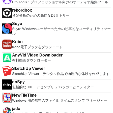
プレーヤーよりも優れている理由がわかります。 GOM Player
Pro Tools：プロフェッショナル向けのオーディオ編集ツール
シンでVNC Viewerにサインインします。そこから、コンピュ
の強力な機能は字幕機能であり、GOM Player Plusではツール
ーターを確認して接続できます。 VNC Connectを使用する
rekordbox
が改善されています。 GOMの独自のライブラリを介して、ま
と、セッションはエンドツーエンドで暗号化されます。アプリ
音楽分析のための高度なDJミキサー
たOpenSubtitles.orgとリンクすることで、多数の字幕を共有
はすぐに各コンピューターをパスワードで保護します。コンピ
およびダウンロードできます。字幕の配置、サイズ、同期設定
ューターへのログインに使用するのと同じユーザー名とパスワ
Suyu
も自由に調整できます。 まれに、GOM Player Plusで一般的
ードを入力するだけです。 WIN 7,8,8.1,10をサポートしま
Suyu: Windowsユーザーのための効率的なユーティリティツー
でないビデオタイプがサポートされていないことがあります。
す。 VNC ViewerのMacバージョンをお探しですか？ここから
ル
GOM Player PlusのCodec Finderサービスは、不足しているコ
ダウンロード
ーデックを検索し、不足しているコーデックの詳細を読んだ
Kobo
り、ダウンロードしたりできる場所に移動します。 高度な機
Kobo電子ブックをダウンロード
能： ABリピート。 画面キャプチャ。 メディアプレーヤーの
キャプチャ。 再生速度の制御。 ビデオエフェクト。 コーデッ
AnyVid Video Downloader
クファインダー。 GOM Player Plusを使用すると、単にビデ
有料動画ダウンローダー
オを再生するだけではありません。エンターテインメントを感
じることができます。 GOM Player Plusは、GOM Player無料
SketchUp Viewer
版の次の進化版です。 GOM Player Plusは引き続きGOM
SketchUp Viewer - デジタル作品で物理的な体験を作成します
Playerとしてすべての機能を提供しますが、メジャーアップグ
dnSpy
レードが追加されています。広告なし、簡単で迅速な使用のた
包括的な .NET アセンブリ デバッガーとエディター
めのアップグレードされたUI、大幅なパフォーマンスアップグ
レード。 GOM Player無料版が好きなら、GOM Player Plusも
NewFileTime
大好きです！
Windows 用の無料のファイル タイムスタンプ マネージャー
jadx