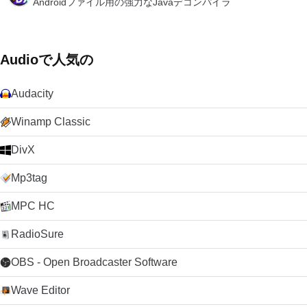
Androidファイル用の強力なJavaデコンパイラ
Audioで人気の
Audacity
Winamp Classic
DivX
Mp3tag
MPC HC
RadioSure
OBS - Open Broadcaster Software
Wave Editor