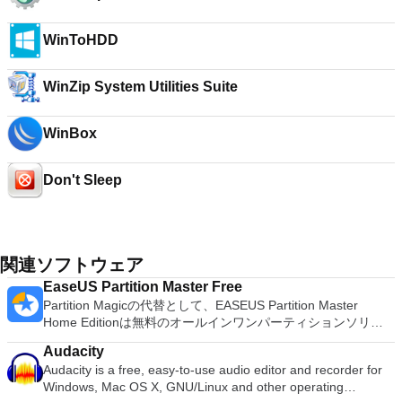
WinToHDD
WinZip System Utilities Suite
WinBox
Don't Sleep
関連ソフトウェア
EaseUS Partition Master Free
Partition Magicの代替として、EASEUS Partition Master
Home Editionは無料のオールインワンパーティションソリュ
ーションおよびディスク管理ユーティリティです。パーティシ
Audacity
ョンの拡張（特にシステムドライブ用）、ディスク領域の管
Audacity is a free, easy-to-use audio editor and recorder for
理、MBRおよびGUIDパーティションテーブル（GPT）ディス
Windows, Mac OS X, GNU/Linux and other operating
クのディスク領域不足の問題の解決を可能にします。 パーテ