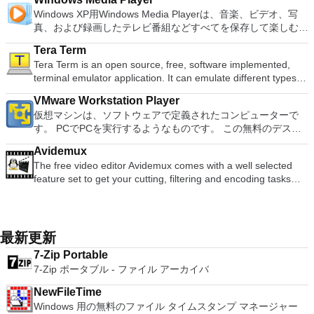
ゲームを高い精度でエミュレートでき、Windowsとエミュレ
すると、これらのプログラムのサブセットでPDF形式および
スロベンツキー、スロヴェンスキーSrpski、Suomi、
自の強化により、どこにいても簡単にリラックスできます。
主な機能は次のとおりです。 クラウドサービスを介してVNC
processing and analysis. 100% compatible with MS Office
Windows XP用Windows Media Playerは、音楽、ビデオ、写
ーターを切り替えることができます。欠点は、高速ゲームに苦
XPS形式の電子メール添付ファイルとして送信することもでき
Svenska、Türkçe。
新機能は次のとおりです。 4K DHR向けに最適化 Ultra HD
Connectを実行しているコンピューターに接続します。 Apple
document file types (.docx, .pptx, .xlsx, etc.). Thousands of
真、および録画したテレビ番組などすべてを保存して楽しむ最
労し、時々フリーズまたはクラッシュすることです。* PCSX2
ます（特定の機能はプログラムによって異なります）。 この
Blu-ray、4K、HEVC / H.265およびHDR10コンテンツをサポー
Screen Sharing（ARD）などのサードパーティ製のVNC互換
free document templates. Built-in PDF reader. Mobile device
適な機能を搭載しています。 再生、表示、外出先で楽しむた
を使用するには、コンソールから抽出できるPlaystation 2
ダウンロードは、次のOfficeプログラムで動作します。
ト全画面モードで21：9モニターで2.35：1の映画を見る常時
ソフトウェアを実行しているコンピューターに直接接続しま
Tera Term
support (iOS and Android). WPS Cloud Storage included.
めのポータブル デバイスとの同期、さらには家中のデバイス
BIOSが必要です。
Microsoft Office Access 2007。 Microsoft Office Excel 2007。
オンのミニビューでYouTubeライブを見る YouTubeおよび
す。 各デバイスでVNC Viewerにサインインして、すべてのデ
Tera Term is an open source, free, software implemented,
Although it is a free suite, WPS Office 2016 Free comes with
との共有も、すべて1か所で行えます。 シンプルなデザイン -
Microsoft Office InfoPath 2007。 Microsoft Office OneNote
Vimeoで4K HDRおよび360ビデオを再生 VRエクスペリエンス
バイス間の接続をバックアップおよび同期します。 仮想キー
terminal emulator application. It can emulate different types of
many innovative features, including a useful a paragraph
まったく新しい外観でデジタル エンターテイメントを楽しめ
2007。 Microsoft Office PowerPoint 2007。 Microsoft Office
の向上：Microsoft Mixed Realityヘッドセット、HTC、VIVE、
ボードの上のスクロールバーには、Command / Windowsなど
computer terminals, from DEC VT100 to DEC VT382, and it
adjustment tool int he Writer program. It has an Office to PDF
ます。 大好きな音楽をより多く - デジタル音楽体験がさらに
Publisher 2007。 Microsoft Office Visio 2007。 Microsoft
およびOculus Riftをサポート Fire TVとキャストのサポート
VMware Workstation Player
の高度なキーが含まれています。 Bluetoothキーボードのサポ
supports telnet, SSH 1 & 2 and serial port connections. It also
converter, automatic spell checking and word count features.
楽しくなります。 エンターテイメントをすべて1つの場所に -
Office Word 2007。 2007 Microsoft Officeプログラムのこの
注：これは商用トライアルです。
仮想マシンは、ソフトウェアで定義されたコンピューターで
ート。 VNC Connectサブスクリプションには、無料、有料、
has a built-in macro scripting language and some other useful
It also has some neat tools such as the Watermark in
音楽、ビデオ、写真、録画したテレビ番組をすべて保存して楽
Microsoft Save as PDFまたはXPSアドインは、2007 Microsoft
す。 PCでPCを実行するようなものです。 この無料のデスク
試用の3つのバージョンがあります。 制御する必要のあるマシ
plugins. Key features include: Automatically creates logs with
document, and converting PowerPoint to Word document
しめます。 どこでも楽しめる - どこにいても音楽、ビデオ、
Office systemソフトウェアの補足条項であり、2007 Microsoft
トップ仮想化ソフトウェアアプリケーションにより、VMware
ンごとに、RealVNCのWebサイトにアクセスして、各コンピ
unique log names. Supports SSH, standard telnet and serial
support. Overall, WPS Office 2016 Free is a good alternative
写真にアクセスできます。
Office systemソフトウェアのライセンス条項の対象となりま
Avidemux
Workstation、VMware Fusion、VMware Server、または
ューターにVNC Connectをダウンロードするだけです。次
ports. Supports dec/digital/vt terminal standards. Tera Term is
to Microsoft's offering. The Writer program is a versatile word
す。 システム要件：サポートされているオペレーティングシ
The free video editor Avidemux comes with a well selected
VMware ESXで作成された仮想マシンを簡単に操作できます。
に、RealVNCアカウントの資格情報を使用して、ローカルマ
a useful application, which allows the connection to any
processor; the Presentation program is an easy to use and
ステム。 Windows Server 2003、Windows Vista、Windows
feature set to get your cutting, filtering and encoding tasks
主な機能は次のとおりです。 1台のPCで複数のオペレーティ
シンでVNC Viewerにサインインします。そこから、コンピュ
remote Telnet or SSH hosts. It sports a clean and crisp layout
effective slide show maker that helps you to create impressive
XP Service Pack 2。
done. It reads and writes many file types (AVI, DVD, MPEG,
ングシステムを同時に実行します。 インストールや構成の問
ーターを確認して接続できます。 VNC Connectを使用する
that is easy to work with. The application does not take a long
multimedia presentations; and the Spreadsheets program is
MP4, ASF, MKV) and comes with a variety of common codecs
題なしに、事前構成された製品の利点を体験してください。
と、セッションはエンドツーエンドで暗号化されます。アプリ
time to wrap your head around and is also very light on
both a flexible and a powerful spreadsheet application.
and filters. Avidemux automates your tasks by creating
ホストコンピューターと仮想マシン間でデータを共有します。
はすぐに各コンピューターをパスワードで保護します。コンピ
system resources. So, if you need a free terminal emulator,
projects and putting them into the job queue. Features: Non-
32ビットと64ビットの両方の仮想マシンを実行します。 2-
最新更新
ューターへのログインに使用するのと同じユーザー名とパスワ
which is easy to master and supports remote Telnet or SSH
linear video editing Apply filters and effects Transcode into
way Virtual SMPを活用します。 サードパーティの仮想マシン
ードを入力するだけです。 WIN 7,8,8.1,10をサポートしま
host connections then Tera Term is a good choice.
7-Zip Portable
various formats Insert or extract audio streams Subtitle
とイメージを使用します。 ホストコンピューターと仮想マシ
す。 VNC ViewerのMacバージョンをお探しですか？ここから
7-Zip ポータブル - ファイル アーカイバ
processor Project system Powerful scripting capabilities
ン間でデータを共有します。 幅広いホストおよびゲストオペ
ダウンロード
Graphical or command line interfaces Video encoders:
レーティングシステムのサポート。 USB 2.0デバイスのサポー
NewFileTime
MPEG-4 AVC, XviD, MPEG-4 ASP, MPEG-2 Video, MPEG-1
ト。 起動時にアプライアンス情報を取得します。 直感的なホ
Windows 用の無料のファイル タイムスタンプ マネージャー
Video, DV, ... Audio encoders: AC-3, AAC, MP3, MP2, Vorbis,