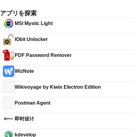
アプリを探索
MSI Mystic Light
IObit Unlocker
PDF Password Remover
WizNote
Wikivoyage by Kiwix Electron Edition
Postman Agent
即时设计
kdevelop