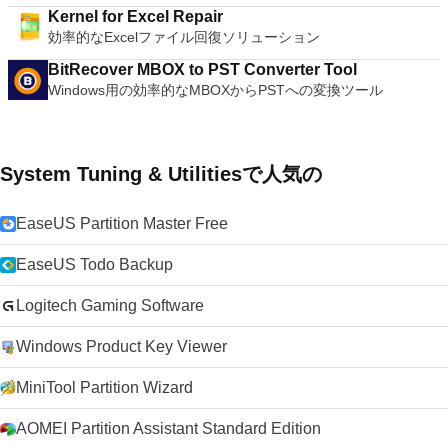
Kernel for Excel Repair
効率的なExcelファイル回復ソリューション
BitRecover MBOX to PST Converter Tool
Windows用の効率的なMBOXからPSTへの変換ツール
System Tuning & Utilitiesで人気の
EaseUS Partition Master Free
EaseUS Todo Backup
Logitech Gaming Software
Windows Product Key Viewer
MiniTool Partition Wizard
AOMEI Partition Assistant Standard Edition