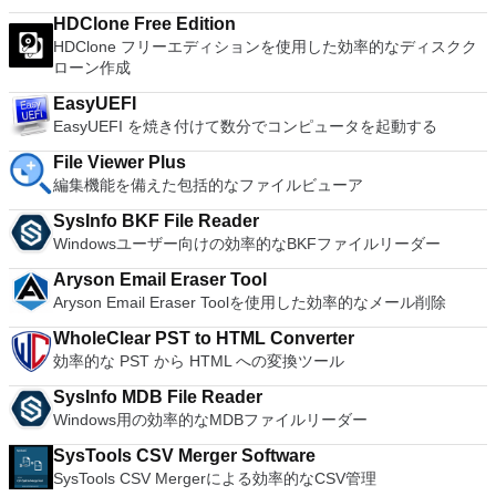
ームページインターフェイスを介して仮想マシンに簡単にアク
PCM, ... Container: AVI, MPEG-PS/TS, MP4, MKV, FLV, OGM,
セスできます。 VMware Playerは、Microsoft Virtual Server仮
HDClone Free Edition
...
想マシンまたはMicrosoft Virtual PC仮想マシンもサポートして
HDClone フリーエディションを使用した効率的なディスクク
います。
ローン作成
EasyUEFI
EasyUEFI を焼き付けて数分でコンピュータを起動する
File Viewer Plus
編集機能を備えた包括的なファイルビューア
SysInfo BKF File Reader
Windowsユーザー向けの効率的なBKFファイルリーダー
Aryson Email Eraser Tool
Aryson Email Eraser Toolを使用した効率的なメール削除
WholeClear PST to HTML Converter
効率的な PST から HTML への変換ツール
SysInfo MDB File Reader
Windows用の効率的なMDBファイルリーダー
SysTools CSV Merger Software
SysTools CSV Mergerによる効率的なCSV管理