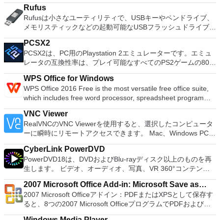
systems. You can use Audacity to: Record live audio. Convert
ィションのサイズ変更/移動システムドライブを拡張するディ
Rufus
tapes and records into digital recordings or CDs. Edit Ogg
スクとパーティションをコピーパーティションをマージ分割パ
Rufusは小さなユーティリティで、USBキーやペンドライブ、
Vorbis, MP3, WAV or AIFF sound files. Cut, copy, splice or mix
ーティション空き領域を再分配するダイナミックディスクの変
メモリスティックなどの起動可能なUSBフラッシュドライブを
sounds together. Change the speed or pitch of a recording.
換パーティションを回復する
フォーマットおよび作成できます。 Rufusは、次のシナリオで
Add new effects with LADSPA plug-ins. And more!
PCSX2
役立ちます。 Windows、Linux、およびUEFI用の起動可能な
PCSX2は、PC用のPlaystation 2エミュレーターです。エミュ
ISOからUSBインストールメディアを作成する必要がある場
レータの互換性率は、プレイ可能なすべてのPS2ゲームの80％
合。 OSがインストールされていないシステムで作業する必要
以上を誇っています。かなり強力なコンピューターを所有して
がある場合。 BIOSまたはその他のファームウェアをDOSから
WPS Office for Windows
いる場合、PCSX2は優れたエミュレーターです。また、この
フラッシュする必要がある場合。 低レベルのユーティリティ
WPS Office 2016 Free is the most versatile free office suite,
アプリケーションはローエンドコンピューターのサポートも提
を実行する必要がある場合。 Rufusは次の* ISOで動作しま
which includes free word processor, spreadsheet program
供するため、Playstation 2コンソールのすべての所有者は、
す：Arch Linux、Archbang、BartPE / pebuilder、CentOS、
and presentation maker. With these three programs you will
PCで動作するゲームを見ることができます。 PCSX2エミュレ
Damn Small Linux、Fedora、FreeDOS、Gentoo、
VNC Viewer
easily be able to deal with any office related tasks. WPS
ーターを使用すると、PS2コントローラーを使用して、本物の
gNewSense、Hiren&#39;s Boot CD、LiveXP、Knoppix、
RealVNCのVNC Viewerを使用すると、選択したコンピュータ
Office 2016 Free has multiple language support for English,
プレイステーション体験をシミュレートできます。このアプリ
Kubuntu、Linux Mint、NT Password Registry Editor、
ーに瞬時にリモートアクセスできます。 Mac、Windows PC、
French, German, Spanish, Portuguese,Russian and Polish
ケーションでは、ディスクからゲームを直接実行することも、
OpenSUSE、Parted Magic、Slackware、Tails、Trinity
またはLinuxマシン、世界中のどこからでも。 VNC Viewerを
languages. To switch between languages requires only a
ハードドライブからISOイメージとして実行することもできま
Rescue Kit、Ubuntu、Ultimate Boot CD、Windows XP（SP2
CyberLink PowerDVD
使用すると、コンピューターのデスクトップを表示したり、コ
single click! Despite being a free suite, WPS Office comes
す。 主な機能は次のとおりです。 Savestates：ボタンを1つ
以降）、Windows Server 2003 R2、Windows Vista、
PowerDVD18は、DVDおよびBlu-rayディスク以上のものを再
ンピューターの前に直接座っているかのようにマウスとキーボ
with many innovative features, such as the paragraph
押すだけで、ゲームの現在の「状態」を保存できます。 無制
Windows 7、Windows 8。 *このリストは完全ではありませ
生します。 ビデオ、オーディオ、写真、VR 360°コンテン
ードを制御したりできます。 VNC Viewerは、インストールと
adjustment tool and multiple tabbed feature. It also has a PDF
限のメモリーカード：好きなだけメモリーカードを保存でき、
ん。 サポートされている言語は次のとおりです。インドネシ
ツ、さらにはYouTubeやVimeoにとっても、PowerDVD18は重
使用が簡単です。制御したいデバイスでインストーラーを実行
converter, spell check and word count feature. WPS Office
8MBから64MBまでの単一の物理カードに制限されなくなりま
2007 Microsoft Office Add-in: Microsoft Save as
ア語、マレーシア語、セシュティナ、ダンスク、ドイツ語、英
要なエンターテイメントの仲間です。 Ultra HD HDR TVとサ
し、指示に従ってください。オプションで、Windowsでのリ
2016 Personal Edition supports switching language UI,File
した。 高解像度グラフィックス：PCSX2を使用すると、
2007 Microsoft Officeアドイン：PDFまたはXPSとして保存す
語、スペイン語、フランス語、フルバツキー、イタリア語、ラ
PDF or XPS
ラウンドサウンドシステムの可能性を解き放ち、360°ビデオ
モート展開に使用可能なMSIがあります。デスクトッププラッ
Roaming and Docer online templates. Key features include:
1080pまたは4K HDでゲームをプレイできます。 全体とし
ると、8つの2007 Microsoft OfficeプログラムでPDFおよび
トヴィエシュ、リエトゥビウ、マジャール、オランダ、ノルス
の増え続けるコレクションへのアクセスで仮想世界に没頭する
トフォームにVNC Viewerをインストールする権限がない場合
Writer Efficient word processor. Presentation Multimedia
て、PCSX2 PS2エミュレーターの機能は優れています。 PS2
XPS形式にエクスポートして保存できます。このツールを使用
ク、ポルスキ、ポルトガル、ポルトガル、スロヴェンスキー、
か、PCまたはラップトップでの比類のない再生サポートと独
は、スタンドアロンオプションを選択する必要があります。
presentations creator. Spreadsheets Powerful tool for data
Windows Media Player