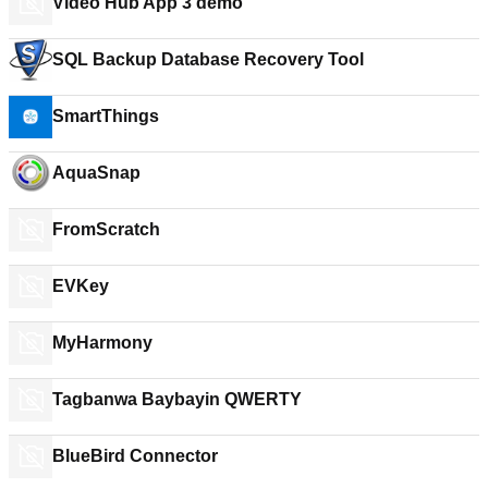
Video Hub App 3 demo
SQL Backup Database Recovery Tool
SmartThings
AquaSnap
FromScratch
EVKey
MyHarmony
Tagbanwa Baybayin QWERTY
BlueBird Connector