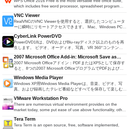
WPS Office 2016 Free is the most versatile free office suite,
ISOからUSBインストールメディアを作成する必要がある場
プレイステーション体験をシミュレートできます。このアプリ
which includes free word processor, spreadsheet program
合。 OSがインストールされていないシステムで作業する必要
ケーションでは、ディスクからゲームを直接実行することも、
and presentation maker. With these three programs you will
がある場合。 BIOSまたはその他のファームウェアをDOSから
ハードドライブからISOイメージとして実行することもできま
VNC Viewer
easily be able to deal with any office related tasks. WPS
フラッシュする必要がある場合。 低レベルのユーティリティ
す。 主な機能は次のとおりです。 Savestates：ボタンを1つ
RealVNCのVNC Viewerを使用すると、選択したコンピュータ
Office 2016 Free has multiple language support for English,
を実行する必要がある場合。 Rufusは次の* ISOで動作しま
押すだけで、ゲームの現在の「状態」を保存できます。 無制
ーに瞬時にリモートアクセスできます。 Mac、Windows PC、
French, German, Spanish, Portuguese,Russian and Polish
す：Arch Linux、Archbang、BartPE / pebuilder、CentOS、
限のメモリーカード：好きなだけメモリーカードを保存でき、
またはLinuxマシン、世界中のどこからでも。 VNC Viewerを
languages. To switch between languages requires only a
Damn Small Linux、Fedora、FreeDOS、Gentoo、
8MBから64MBまでの単一の物理カードに制限されなくなりま
CyberLink PowerDVD
使用すると、コンピューターのデスクトップを表示したり、コ
single click! Despite being a free suite, WPS Office comes
gNewSense、Hiren&#39;s Boot CD、LiveXP、Knoppix、
した。 高解像度グラフィックス：PCSX2を使用すると、
PowerDVD18は、DVDおよびBlu-rayディスク以上のものを再
ンピューターの前に直接座っているかのようにマウスとキーボ
with many innovative features, such as the paragraph
Kubuntu、Linux Mint、NT Password Registry Editor、
1080pまたは4K HDでゲームをプレイできます。 全体とし
生します。 ビデオ、オーディオ、写真、VR 360°コンテン
ードを制御したりできます。 VNC Viewerは、インストールと
adjustment tool and multiple tabbed feature. It also has a PDF
OpenSUSE、Parted Magic、Slackware、Tails、Trinity
て、PCSX2 PS2エミュレーターの機能は優れています。 PS2
ツ、さらにはYouTubeやVimeoにとっても、PowerDVD18は重
使用が簡単です。制御したいデバイスでインストーラーを実行
converter, spell check and word count feature. WPS Office
Rescue Kit、Ubuntu、Ultimate Boot CD、Windows XP（SP2
2007 Microsoft Office Add-in: Microsoft Save as
ゲームを高い精度でエミュレートでき、Windowsとエミュレ
要なエンターテイメントの仲間です。 Ultra HD HDR TVとサ
し、指示に従ってください。オプションで、Windowsでのリ
2016 Personal Edition supports switching language UI,File
以降）、Windows Server 2003 R2、Windows Vista、
2007 Microsoft Officeアドイン：PDFまたはXPSとして保存す
ーターを切り替えることができます。欠点は、高速ゲームに苦
PDF or XPS
ラウンドサウンドシステムの可能性を解き放ち、360°ビデオ
モート展開に使用可能なMSIがあります。デスクトッププラッ
Roaming and Docer online templates. Key features include:
Windows 7、Windows 8。 *このリストは完全ではありませ
ると、8つの2007 Microsoft OfficeプログラムでPDFおよび
労し、時々フリーズまたはクラッシュすることです。* PCSX2
の増え続けるコレクションへのアクセスで仮想世界に没頭する
トフォームにVNC Viewerをインストールする権限がない場合
Writer Efficient word processor. Presentation Multimedia
ん。 サポートされている言語は次のとおりです。インドネシ
XPS形式にエクスポートして保存できます。このツールを使用
を使用するには、コンソールから抽出できるPlaystation 2
か、PCまたはラップトップでの比類のない再生サポートと独
は、スタンドアロンオプションを選択する必要があります。
presentations creator. Spreadsheets Powerful tool for data
Windows Media Player
ア語、マレーシア語、セシュティナ、ダンスク、ドイツ語、英
すると、これらのプログラムのサブセットでPDF形式および
BIOSが必要です。
自の強化により、どこにいても簡単にリラックスできます。
主な機能は次のとおりです。 クラウドサービスを介してVNC
processing and analysis. 100% compatible with MS Office
Windows XP用Windows Media Playerは、音楽、ビデオ、写
語、スペイン語、フランス語、フルバツキー、イタリア語、ラ
XPS形式の電子メール添付ファイルとして送信することもでき
新機能は次のとおりです。 4K DHR向けに最適化 Ultra HD
Connectを実行しているコンピューターに接続します。 Apple
document file types (.docx, .pptx, .xlsx, etc.). Thousands of
真、および録画したテレビ番組などすべてを保存して楽しむ最
トヴィエシュ、リエトゥビウ、マジャール、オランダ、ノルス
ます（特定の機能はプログラムによって異なります）。 この
Blu-ray、4K、HEVC / H.265およびHDR10コンテンツをサポー
Screen Sharing（ARD）などのサードパーティ製のVNC互換
free document templates. Built-in PDF reader. Mobile device
適な機能を搭載しています。 再生、表示、外出先で楽しむた
ク、ポルスキ、ポルトガル、ポルトガル、スロヴェンスキー、
ダウンロードは、次のOfficeプログラムで動作します。
ト全画面モードで21：9モニターで2.35：1の映画を見る常時
ソフトウェアを実行しているコンピューターに直接接続しま
VMware Workstation Pro
support (iOS and Android). WPS Cloud Storage included.
めのポータブル デバイスとの同期、さらには家中のデバイス
スロベンツキー、スロヴェンスキーSrpski、Suomi、
Microsoft Office Access 2007。 Microsoft Office Excel 2007。
オンのミニビューでYouTubeライブを見る YouTubeおよび
す。 各デバイスでVNC Viewerにサインインして、すべてのデ
There are numerous virtual environment provides on the
Although it is a free suite, WPS Office 2016 Free comes with
との共有も、すべて1か所で行えます。 シンプルなデザイン -
Svenska、Türkçe。
Microsoft Office InfoPath 2007。 Microsoft Office OneNote
Vimeoで4K HDRおよび360ビデオを再生 VRエクスペリエンス
バイス間の接続をバックアップおよび同期します。 仮想キー
market today, some put ease of use above functionality, other
many innovative features, including a useful a paragraph
まったく新しい外観でデジタル エンターテイメントを楽しめ
2007。 Microsoft Office PowerPoint 2007。 Microsoft Office
の向上：Microsoft Mixed Realityヘッドセット、HTC、VIVE、
ボードの上のスクロールバーには、Command / Windowsなど
place integration above stability. VMware Workstation Pro is
adjustment tool int he Writer program. It has an Office to PDF
ます。 大好きな音楽をより多く - デジタル音楽体験がさらに
Publisher 2007。 Microsoft Office Visio 2007。 Microsoft
およびOculus Riftをサポート Fire TVとキャストのサポート
Tera Term
の高度なキーが含まれています。 Bluetoothキーボードのサポ
the easiest to use, the fastest and the most reliable app when
converter, automatic spell checking and word count features.
楽しくなります。 エンターテイメントをすべて1つの場所に -
Office Word 2007。 2007 Microsoft Officeプログラムのこの
注：これは商用トライアルです。
Tera Term is an open source, free, software implemented,
ート。 VNC Connectサブスクリプションには、無料、有料、
it comes to evaluating a new OS, or new software apps and
It also has some neat tools such as the Watermark in
音楽、ビデオ、写真、録画したテレビ番組をすべて保存して楽
Microsoft Save as PDFまたはXPSアドインは、2007 Microsoft