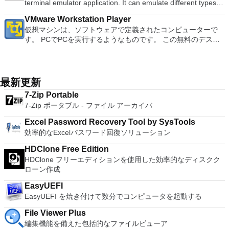
terminal emulator application. It can emulate different types of
試用の3つのバージョンがあります。 制御する必要のあるマシ
patches, in an isolated and safe virtualized environment. Key
document, and converting PowerPoint to Word document
しめます。 どこでも楽しめる - どこにいても音楽、ビデオ、
Office systemソフトウェアの補足条項であり、2007 Microsoft
computer terminals, from DEC VT100 to DEC VT382, and it
ンごとに、RealVNCのWebサイトにアクセスして、各コンピ
Features include: Powerful 3D Graphics - DirectX 10* and
support. Overall, WPS Office 2016 Free is a good alternative
写真にアクセスできます。
Office systemソフトウェアのライセンス条項の対象となりま
VMware Workstation Player
supports telnet, SSH 1 & 2 and serial port connections. It also
ューターにVNC Connectをダウンロードするだけです。次
OpenGL 3.3 support. VMware Compatibility - Create one; Run
to Microsoft's offering. The Writer program is a versatile word
す。 システム要件：サポートされているオペレーティングシ
仮想マシンは、ソフトウェアで定義されたコンピューターで
has a built-in macro scripting language and some other useful
に、RealVNCアカウントの資格情報を使用して、ローカルマ
anywhere on VMware software. vSphere and vCloud Air
processor; the Presentation program is an easy to use and
ステム。 Windows Server 2003、Windows Vista、Windows
す。 PCでPCを実行するようなものです。 この無料のデスク
plugins. Key features include: Automatically creates logs with
シンでVNC Viewerにサインインします。そこから、コンピュ
Support - Drag and drop VMs between environments.
effective slide show maker that helps you to create impressive
XP Service Pack 2。
トップ仮想化ソフトウェアアプリケーションにより、VMware
unique log names. Supports SSH, standard telnet and serial
ーターを確認して接続できます。 VNC Connectを使用する
Restricted and Encrypted VMs - Protection and performance
multimedia presentations; and the Spreadsheets program is
Workstation、VMware Fusion、VMware Server、または
ports. Supports dec/digital/vt terminal standards. Tera Term is
と、セッションはエンドツーエンドで暗号化されます。アプリ
enhancements. Expiring Virtual Machines - Time-limited
both a flexible and a powerful spreadsheet application.
VMware ESXで作成された仮想マシンを簡単に操作できます。
a useful application, which allows the connection to any
はすぐに各コンピューターをパスワードで保護します。コンピ
virtual machines. Latest Hardware Support - Broadwell and
主な機能は次のとおりです。 1台のPCで複数のオペレーティ
remote Telnet or SSH hosts. It sports a clean and crisp layout
最新更新
ューターへのログインに使用するのと同じユーザー名とパスワ
Haswell CPU support. Enterprise Quality Virtual Machines -
ングシステムを同時に実行します。 インストールや構成の問
that is easy to work with. The application does not take a long
ードを入力するだけです。 WIN 7,8,8.1,10をサポートしま
16 vCPUs, 8TB virtual disks, and 64GB memory. Enhanced
7-Zip Portable
題なしに、事前構成された製品の利点を体験してください。
time to wrap your head around and is also very light on
す。 VNC ViewerのMacバージョンをお探しですか？ここから
IPv6 Support - IPv6-to-IPv4 NAT (6to4 and 4to6). Virtual
7-Zip ポータブル - ファイル アーカイバ
ホストコンピューターと仮想マシン間でデータを共有します。
system resources. So, if you need a free terminal emulator,
ダウンロード
Machine Video Memory - Up to 2GB. Enhanced Connectivity -
32ビットと64ビットの両方の仮想マシンを実行します。 2-
which is easy to master and supports remote Telnet or SSH
USB 3.0, Bluetooth, HD audio, printers, and Skype support.
Excel Password Recovery Tool by SysTools
way Virtual SMPを活用します。 サードパーティの仮想マシン
host connections then Tera Term is a good choice.
High Resolution Displays - 4K UHD and QHD+ support.
効率的なExcelパスワード回復ソリューション
とイメージを使用します。 ホストコンピューターと仮想マシ
VMware Workstation Pro is a perfect choice for those of you
ン間でデータを共有します。 幅広いホストおよびゲストオペ
HDClone Free Edition
who are a little skeptical about making the leap over to
レーティングシステムのサポート。 USB 2.0デバイスのサポー
HDClone フリーエディションを使用した効率的なディスクク
Windows 10. By utilizing an app like this, you'll get to try out
ト。 起動時にアプライアンス情報を取得します。 直感的なホ
ローン作成
all of Windows 10's new features in a safe sandboxed
ームページインターフェイスを介して仮想マシンに簡単にアク
environment, without the need to install the OS natively.
セスできます。 VMware Playerは、Microsoft Virtual Server仮
EasyUEFI
VMware Workstation Pro doesn't just support Microsofts OS,
想マシンまたはMicrosoft Virtual PC仮想マシンもサポートして
EasyUEFI を焼き付けて数分でコンピュータを起動する
you can also install Linux VMs, including Ubuntu, Red Hat,
います。
Fedora, and lots of other distributions as well. Overall,
File Viewer Plus
Workstation Pro offers high performance, strong reliability,
編集機能を備えた包括的なファイルビューア
and cutting edge features that make it stand out from the