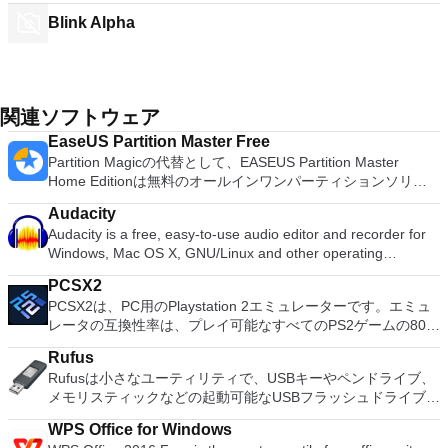
Blink Alpha
関連ソフトウェア
EaseUS Partition Master Free
Partition Magicの代替として、EASEUS Partition Master
Home Editionは無料のオールインワンパーティションソリュ
ーションおよびディスク管理ユーティリティです。パーティシ
Audacity
ョンの拡張（特にシステムドライブ用）、ディスク領域の管
Audacity is a free, easy-to-use audio editor and recorder for
理、MBRおよびGUIDパーティションテーブル（GPT）ディス
Windows, Mac OS X, GNU/Linux and other operating
クのディスク領域不足の問題の解決を可能にします。 パーテ
systems. You can use Audacity to: Record live audio. Convert
ィションのサイズ変更/移動システムドライブを拡張するディ
PCSX2
tapes and records into digital recordings or CDs. Edit Ogg
スクとパーティションをコピーパーティションをマージ分割パ
PCSX2は、PC用のPlaystation 2エミュレーターです。エミュ
Vorbis, MP3, WAV or AIFF sound files. Cut, copy, splice or mix
ーティション空き領域を再分配するダイナミックディスクの変
レータの互換性率は、プレイ可能なすべてのPS2ゲームの80％
sounds together. Change the speed or pitch of a recording.
換パーティションを回復する
以上を誇っています。かなり強力なコンピューターを所有して
Add new effects with LADSPA plug-ins. And more!
Rufus
いる場合、PCSX2は優れたエミュレーターです。また、この
Rufusは小さなユーティリティで、USBキーやペンドライブ、
アプリケーションはローエンドコンピューターのサポートも提
メモリスティックなどの起動可能なUSBフラッシュドライブを
供するため、Playstation 2コンソールのすべての所有者は、
フォーマットおよび作成できます。 Rufusは、次のシナリオで
PCで動作するゲームを見ることができます。 PCSX2エミュレ
WPS Office for Windows
役立ちます。 Windows、Linux、およびUEFI用の起動可能な
ーターを使用すると、PS2コントローラーを使用して、本物の