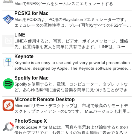
MacでSNESゲームをシームレスにエミュレートする
てから、共有したりDVDに書き込んだりできます。 機能が含
まれます： 日付でサイドバーのイベントをソートするオプシ
PCSX2 for Mac
ョン新しいタイトルのフォント、サイズ、色を変更するタイム
Mac用PCSX2は、PC用のPlaystation 2エミュレーターです。
ラインのトランジションをダブルクリックして、継続時間を調
エミュレータの互換性率は、プレイ可能なすべてのPS2ゲーム
整しますイベント内のクリップの切り取りと回転調整バーを使
の80％以上を誇っています。かなり強力なコンピューターを
用して速度効果を追加する速度効果の出入りをスムーズに切り
LINE
所有している場合、PCSX2 for Macは優れたエミュレーターで
替えるオプション
LINEを使用すると、写真、ビデオ、ボイスメッセージ、連絡
す。また、このアプリケーションはローエンドコンピューター
先、位置情報を友人と簡単に共有できます。 LINEは、ユーザ
のサポートも提供するため、Playstation 2コンソールのすべて
ーが他の多くのプラットフォームとともにMacやiOSの仲間の
の所有者は、Macで動作するゲームを見ることができます。
Keynote
ユーザーとやり取りできる唯一のサービスの1つです。 人気ア
Macエミュレーター用PCSX2を使用すると、PS2コントローラ
Keynote is an easy to use and yet very powerful presentation
ーティスト、有名人、ブランド、テレビ番組の最新ニュースと
ーを使用して本物のプレイステーション体験をシミュレートで
software, designed by Apple. The Keynote software provides
特別クーポンを入手できます。 LINEを使用すると、1対1のメ
きます。このアプリケーションでは、ディスクからゲームを直
you with a massive array of tools and effects to ensure your
ッセージングとグループチャットで、いつでもどこでも無料の
接実行することも、ハードドライブからイメージとして実行す
Spotify for Mac
presentations stand out from the crowd. It can be used for
インスタントメッセージを友人と交換できます。 LINEは、
ることもできます。 主な機能は次のとおりです。
Spotifyを使用すると、電話、コンピューター、タブレットな
home, academic and business presentations. There are over
iPhone、Android、Windows Phone、Blackberry、さらには
Savestates：ボタンを1つ押すだけで、ゲームの現在の「状
ど、あらゆる瞬間に適切な音楽を簡単に見つけることができま
30 Apple-designed themes to choose from. The visual effects
PCのすべての一般的なスマートフォンデバイスで利用できま
態」を保存できます。 無制限のメモリーカード：好きなだけ
す。 Spotifyには数百万のトラックがあります。エクササイ
are simply stunning to use. When combined with graphics,
す。 主な機能に含まれるもの LINEステッカー：10,000を超え
メモリーカードを保存でき、8MBから64MBまでの単一の物理
Microsoft Remote Desktop
ズ、パーティー、リラックスのいずれでも、適切な音楽がいつ
transitions and images, you can create high quality
るステッカーと顔文字を使用した、より楽しく表現力豊かなチ
カードに制限されなくなりました。 高解像度のグラフィック
Microsoftリモートデスクトップは、市場で最高のリモートデ
でも手元にあります。聴きたいものを選択するか、Spotifyに
presentations with a fresh look. Using Keynote you can create
ャット。 タイムライン：タイムラインを使用してテキスト、
ス：PCSX2 for Macを使用すると、1080pまたは4K HDでゲー
スクトップクライアントの1つです。 Macバージョンも利用で
驚かせてください。 また、友人、アーティスト、有名人の音
amazing presentations both quickly and easily. The software
写真、ビデオ、ステッカーを共有し、親しい友人とストーリー
ムをプレイできます。 全体的に、PC PS2 for Mac PS2エミュ
きるようになりました。 Macバージョンは、ユーザーがPCを
楽コレクションを閲覧したり、ラジオ局を作成して座ったりす
uses a simple drag and drop interface with a clean and well
を交換します。 スナップムービー：わずか10秒で最高品質の
PhotoScape X
レーターの機能は優れています。 PS2ゲームを高い精度でエ
Macに接続し、マシン間でシームレスに作業するのに役立ちま
ることもできます。 Spotifyであなたの人生をサウンドトラッ
designed format panel and toolbar. Keynote automatically
ビデオを作成できます。クールなバックグラウンドミュージッ
PhotoScape X for Macは、写真を表示および編集するための
ミュレートでき、Mac OSとエミュレーターを切り替えること
す。 このソフトウェアのセットアップは簡単です。ユーザー
クしましょう。購読または無料で聴くことができます。
saves your presentation as you make changes and with
クを追加して、友人と共有できます。 友達を簡単に追加：
優れたアプリです。お気に入りの写真を簡単に表示できるツー
ができます。欠点は、高速ゲームに苦労し、時々フリーズまた