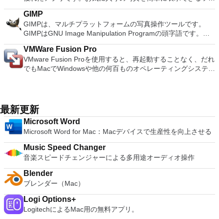
はメインダイアログボックスを開き、接続したいコンピュータ
iCloud you can access and edit your work from your Mac,
「Shake It！」を使用してすばやく友達を追加できます関数、
ルが多数用意されています。 ユーザーインターフェイスの外
はクラッシュすることです。* Mac用PCSX2を使用するには、
ーのネットワークIDを入力するだけで、接続はほぼ瞬時に確立
iPad, iPhone, iPod Touch and iCloud.com. You can import a
GIMP
QRコード、またはLINE ID。
観は基本的ですが、いくつかのテーマを選択することができま
コンソールから抽出できるPlaystation 2 BIOSが必要です。
されます。または、接続を確立する必要があるコンピューター
varied range of media types including; JPEG, TIFF, PNG,
GIMPは、マルチプラットフォームの写真操作ツールです。
す。これらのテーマは、この機能的なアプリに少しの色と多様
の名前を入力することもできます。ユーザーは、両方のマシン
PSD, EPS, PDF, AIFF, MP3, AAC, and MOV. When you have
GIMPはGNU Image Manipulation Programの頭字語です。
性を追加します。画像をクリックすると、サイズ変更、トリミ
でターミナルサービスがアクティブになっていることを確認す
created you masterpiece, you can export your presentations
GIMPは、写真のレタッチ、画像の合成、画像の構築など、さ
ング、色調整、目の補正、シャープ、ぼかしなどの一般的なツ
る必要があります。そうでない場合、接続プロンプトは拒否さ
VMWare Fusion Pro
to Microsoft PowerPoint, PDF, QuickTime, HTML and image
まざまな画像操作タスクに適しています。 多くの機能があり
ールを使用してすぐに編集を開始できます。編集が完了した
れます。個人的な好みを選択または構成することも可能です。
VMware Fusion Proを使用すると、再起動することなく、だれ
files. You can then share as Movie to Facebook, Vimeo, and
ます。シンプルなペイントプログラム、エキスパート品質の写
ら、画像を同じ場所に保存するか、個別に保存することを選択
これには、コンピューターの両方でハードドライブにアクセス
でもMacでWindowsや他の何百ものオペレーティングシステム
YouTube. Main Features: Get Started Quickly Easy To Use
真レタッチプログラム、オンラインバッチ処理システム、大量
できます。写真は、Facebook、Twitter、Picasa、Flickrなどの
できるようにすることや、マシンの解像度を選択することが含
を実行できます。このアプリは、新規ユーザーにとっては十分
Graphics Tools Cinema Quality Animations Share Your Work
生産イメージレンダラー、イメージフォーマットコンバーター
ソーシャルネットワークでも共有できます。 PhotoScape X
まれます。 多くの設定オプションと非常に滑らかなインター
にシンプルでありながら、ITプロフェッショナル、開発者、お
Easily As Apple says: Keynote. Your presentation. Totally
などとして使用できます。 ブラシ、鉛筆、エアブラシ、クロ
for MacにはGIF作成ツールも備わっています。このツール
フェースを備えたこのソフトウェアは、あなたにとってうまく
よび企業にとっては十分に強力です。 主な機能は次のとおり
decked out.
ーン作成などを含むペイントツールのフルスイートタイルベー
は、このアプリケーションに1円も払わないと考えた場合に最
機能します。
です。 MacOS Sierra対応の VMware Fusion Proを使用する
スのメモリ管理により、画像サイズは利用可能なディスク容量
最新更新
適です。複数の写真をバッチ編集し、写真を結合して楽しいコ
と、MacOS 10.12 Sierraを搭載したMacで仮想マシンを起動
のみによって制限されます高品質のアンチエイリアスのための
ラージュを作成することもできます。 全体として、
Microsoft Word
したり、サンドボックスで新しいmacOSを安全にテストした
すべてのペイントツールのサブピクセルサンプリングアルファ
PhotoScape X for Macは非常に機能的な写真編集アプリであ
Microsoft Word for Mac：Macデバイスで生産性を向上させる
りできます。 Windows 10向けに構築Windows 10を Macの仮
チャネルの完全サポートレイヤーとチャンネル Script-Fuなど
り、iPhotoの優れた代替品です。
想マシンとして実行するための完全なサポート。 柔軟なアプ
の外部プログラムから内部GIMP関数を呼び出すための手続き
Music Speed Changer
リインタラクションユニティモードではWindowsデスクトッ
型データベース高度なスクリプト機能複数の元に戻す/やり直
音楽スピードチェンジャーによる多用途オーディオ操作
プが非表示になるため、WindowsアプリをMacアプリのように
し（ディスク領域によってのみ制限されます） 回転、拡大縮
実行できます。 Dock、Spotlight、またはLaunchpadから直接
小、せん断、反転などの変換ツールサポートされているファイ
Blender
起動し、Exposé、Spaces、Mission Controlで表示できます。
ル形式には、GIF、JPEG、PNG、XPM、TIFF、TGA、
ブレンダー（Mac）
Macのショートカットと直感的なジェスチャーを使用して、
MPEG、PS、PDF、PCX、BMPなどが含まれます長方形、楕
Windowsアプリを簡単に操作できます。 スナップショット
Logi Options+
円、無料、ファジー、ベジェ、インテリジェントなどの選択ツ
VMware Fusion Proでは、スナップショットを使用して「ロー
LogitechによるMac用の無料アプリ。
ール新しいファイル形式と新しい効果フィルターを簡単に追加
ルバックポイント」を作成し、オンザフライに戻すことができ