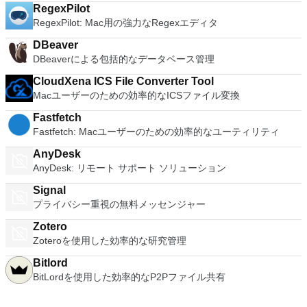
できるプラグイン
RegexPilot
ます。 システム要件：64ビット対応Intel®Mac（Core 2
RegexPilot: Mac用の強力なRegexエディタ
Duo、Xeon、i3、i5、i7以上のプロセッサーと互換性がありま
す）最小4GBのRAM.VMware Fusion用に750MBの空きディス
DBeaver
ク容量、各仮想マシンに少なくとも5GB 仮想マシンのオペレ
DBeaverによる包括的なデータベース管理
ーティングシステムインストールメディア（ディスクまたはデ
ィスクイメージ）。 Windows DirectX 10またはOpenGL 3.3に
CloudXena ICS File Converter Tool
推奨されるグラフィックハードウェアには、NVIDIA 8600M以
Macユーザーのための効率的なICSファイル変換
上およびATI 2600以上が含まれます。 ホストオペレーティン
グシステム： Mac OS X 10.9 Mavericks。 Mac OS X 10.10
Fastfetch
Yosemite。 Mac OS X 10.11 El Capitan。 MacOS 10.12
Fastfetch: Macユーザーのための効率的なユーティリティ
Sierra。 ゲストオペレーティングシステムは次のとおりです。
ウインドウズ10 Windows8.X。 Windows 7。 Windows XP。
AnyDesk
Mac OS 10.12 Sierra。 Mac OS X 10.11 El Capitan。 Mac
AnyDesk: リモート サポート ソリューション
OS X 10.10 Yosemite。 Mac OS X 10.9 Mavericks。
Signal
Ubuntu。 RedHat。 スーゼ。 Debian。 CentOS。 VMware
プライバシー重視の無料メッセンジャー
Fusion Proは、macOSで最高の仮想マシンモニターの1つとし
て宣伝されています。俊敏性、生産性、セキュリティを毎日提
Zotero
供します。このアプリは、あらゆるレベルの専門知識を持つユ
Zoteroを使用した効率的な研究管理
ーザーが非常に簡単にナビゲートできます。
Bitlord
BitLordを使用した効率的なP2Pファイル共有