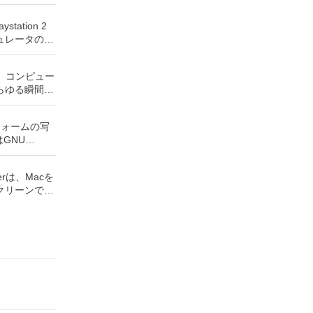
tation 2
ュレータの互
てのPS2ゲ
ます。かなり
話、コンピュー
有している場
らゆる瞬間に
優れたエミュレー
ることができ
リケーション
ーのサポート
フォームの写
パーティー、
on 2コンソー
はGNU
適切な音楽が
cで動作する
ogramの頭字語で
聴きたいもの
acエ
r
タッチ、画像の
驚かせてくださ
使用すると、
ayerは、Macを
まざまな画像
ィスト、有名
して本物のプ
クリーンでお
。 多くの機
覧したり、ラ
ミュレートで
/ゲームを実
ペイントプロ
することもで
ョンでは、デ
ツールです。
の写真レタッ
行すること
layerの主な機能
バッチ処理シ
購読または無
メージとして
環境。 複数
レンダラー、
 主な機能は
バーターなど
ラシ、鉛筆、
の現在の「状
bookや
などを含むペ
制限のメモリ
シャルメディア
トタイルベー
リーカードを
て動作するよ
像サイズは利