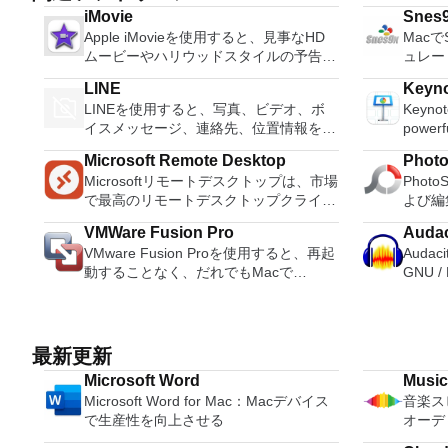
iMovie
Snes
Apple iMovieを使用すると、見事なHD
Mac
ムービーやハリウッドスタイルの予告編
ュレー
を作成できます。ビデオライブラリを参
LINE
Keyn
照して、お気に入りのビデオを簡単に共
LINEを使用すると、写真、ビデオ、ボ
Keynote
有できます。ビデオは外部デバイスから
イスメッセージ、連絡先、位置情報を友
powerfu
インポートして、簡単に微調整、再配
人と簡単に共有できます。 LINEは、ユ
design
置、編集してから、共有したりDVDに書
Microsoft Remote Desktop
Phot
ーザーが他の多くのプラットフォームと
softwa
き込んだりできます。 機能が含まれま
Microsoftリモートデスクトップは、市場
Phot
ともにMacやiOSの仲間のユーザーとや
array o
す： 日付でサイドバーのイベントをソ
で最高のリモートデスクトップクライア
よび編
り取りできる唯一のサービスの1つで
present
ートするオプション新しいタイトルのフ
ントの1つです。 Macバージョンも利用
お気に
す。 人気アーティスト、有名人、ブラ
It can
ォント、サイズ、色を変更するタイムラ
VMWare Fusion Pro
Audac
できるようになりました。 Macバージ
ールが
ンド、テレビ番組の最新ニュースと特別
business pr
インのトランジションをダブルクリック
VMware Fusion Proを使用すると、再起
Audac
ョンは、ユーザーがPCをMacに接続
ーイン
クーポンを入手できます。 LINEを使用
30 App
して、継続時間を調整しますイベント内
動することなく、だれでもMacで
GNU 
し、マシン間でシームレスに作業するの
が、い
すると、1対1のメッセージングとグルー
from. The visual effects are simply
のクリップの切り取りと回転調整バーを
Windowsや他の何百ものオペレーティン
ィング
に役立ちます。 このソフトウェアのセ
できま
プチャットで、いつでもどこでも無料の
stunning to use
使用して速度効果を追加する速度効果の
グシステムを実行できます。このアプリ
ーディ
ットアップは簡単です。ユーザーはメイ
的なア
インスタントメッセージを友人と交換で
graphic
出入りをスムーズに切り替えるオプショ
は、新規ユーザーにとっては十分にシン
す。 A
ンダイアログボックスを開き、接続した
ます。
きます。 LINEは、iPhone、Android、
can cre
ン
プルでありながら、ITプロフェッショナ
ます。
いコンピューターのネットワークIDを入
更、ト
最新更新
Windows Phone、Blackberry、さらには
with a fresh l
ル、開発者、および企業にとっては十分
す。 
力するだけで、接続はほぼ瞬時に確立さ
ャープ
PCのすべての一般的なスマートフォン
can cr
Microsoft Word
Music
に強力です。 主な機能は次のとおりで
はCDに変換し
れます。または、接続を確立する必要が
使用し
デバイスで利用できます。 主な機能に
quickly
Microsoft Word for Mac：Macデバイス
音楽ス
す。 MacOS Sierra対応の VMware
MP3
あるコンピューターの名前を入力するこ
集が完
含まれるもの LINEステッカー：10,000
simple 
で生産性を向上させる
オーデ
Fusion Proを使用すると、MacOS 10.12
ルを編
ともできます。ユーザーは、両方のマシ
するか
を超えるステッカーと顔文字を使用し
clean 
Sierraを搭載したMacで仮想マシンを起
コピー
ンでターミナルサービスがアクティブに
ます。写