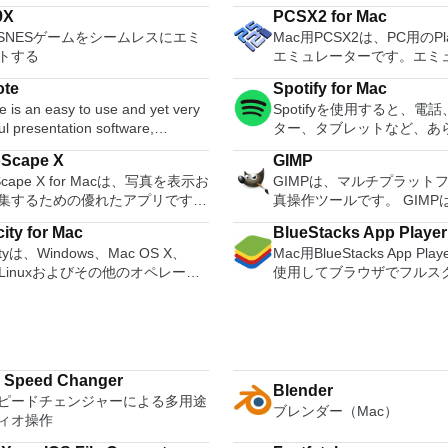
9X
PCSX2 for Mac
でSNESゲームをシームレスにエミ
Mac用PCSX2は、PC用のPlays
トする
エミュレーターです。エミ
換性率は、プレイ可能なすべ
ote
Spotify for Mac
ームの80％以上を誇ってい
 is an easy to use and yet very
Spotifyを使用すると、電
強力なコンピューターを所
l presentation software,
ター、タブレットなど、あ
合、PCSX2 for Macは
ed by Apple. The Keynote
適切な音楽を簡単に見つけ
ターです。また、このアプ
oScape X
GIMP
re provides you with a massive
ます。 Spotifyには数百万のトラックが
はローエンドコンピュータ
oScape X for Macは、写真を表示お
GIMPは、マルチプラット
f tools and effects to ensure your
あります。エクササイズ、
も提供するため、Playstati
集するための優れたアプリです。
真操作ツールです。 GIMP
ations stand out from the crowd.
リラックスのいずれでも、
ルのすべての所有者は、Ma
入りの写真を簡単に表示できるツ
Image Manipulation Pr
 be used for home, academic and
いつでも手元にあります。
ゲームを見ることができます。 M
ity for Mac
BlueStacks App Playe
多数用意されています。 ユーザ
す。 GIMPは、写真のレ
esentations. There are over
を選択するか、Spotifyに
ミュレーター用PCSX2を
ityは、Windows、Mac OS X、
Mac用BlueStacks App Pl
ターフェイスの外観は基本的です
合成、画像の構築など、さ
le-designed themes to choose
い。 また、友人、アーテ
PS2コントローラーを使用
/ Linuxおよびその他のオペレーテ
使用してブラウザでフルス
くつかのテーマを選択することが
操作タスクに適しています
人の音楽コレクションを閲
レイステーション体験をシ
システム用の無料の使いやすいオ
気に入りのモバイルアプリ
す。これらのテーマは、この機能
能があります。シンプルな
. When combined with
ジオ局を作成して座ったり
きます。このアプリケーシ
オエディタおよびレコーダーで
行できるようにする優れた
プリに少しの色と多様性を追加し
グラム、エキスパート品質
s, transitions and images, you
きます。 Spotifyであなたの人生をサウ
ィスクからゲームを直接実
udacityを使用して次のことができ
Mac用BlueStacks App P
画像をクリックすると、サイズ変
チプログラム、オンライン
ate high quality presentations
ンドトラックしましょう。
も、ハードドライブからイ
 ライブオーディオを録音しま
完全にカスタマイズ可能な
リミング、色調整、目の補正、シ
ステム、大量生産イメージ
ook. Using Keynote you
料で聴くことができます。
実行することもできます。
テープと記録をデジタル録音また
のOS構成のサポート。 Google Playの
、ぼかしなどの一般的なツールを
イメージフォーマットコン
eate amazing presentations both
次のとおりです。 Savestates：ボタン
 Speed Changer
ます。 Ogg Vorbis、
統合。 Mac向けBlueStacks App Player
Blender
てすぐに編集を開始できます。編
として使用できます。 ブ
 and easily. The software uses a
を1つ押すだけで、ゲーム
ピードチェンジャーによる多用途
、WAVまたはAIFFサウンドファイ
をインストールすると、Face
了したら、画像を同じ場所に保存
エアブラシ、クローン作成
ブレンダー（Mac）
drag and drop interface with a
態」を保存できます。 無
ィオ操作
集します。 サウンドをカット、
Twitterなどの人気のソー
、個別に保存することを選択でき
イントツールのフルスイー
and well designed format panel
ーカード：好きなだけメモ
、スプライス、またはミックスし
プラットフォームを選択し
真は、Facebook、Twitter、
スのメモリ管理により、画