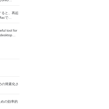
はGNU
ogramの頭字語で
タッチ、画像の
使用すると、再起
まざまな画像
acで
。 多くの機
オペレーティン
ペイントプロ
。このアプリ
の写真レタッ
ful tool for
は十分にシン
バッチ処理シ
 desktop
フェッショナ
レンダラー、
internet.
とっては十分
バーターなど
ily by
次のとおりで
ラシ、鉛筆、
 host
などを含むペ
now used by
cOS 10.12
トタイルベー
creens,
仮想マシンを起
像サイズは利
rain and
で新しい
によって制限
gs.
たりできま
イリアスのた
y Mac or
ルのサブピク
hin a few
して実行する
チャネルの完
ntrol your
ンネル
めの簡素化さ
sitting right
モードでは
ログラムから内部
非表示になるた
の手続き型デ
internet
cアプリのよう
ト機能複数の
ve it as a
tlight、ま
ーのための効率的
スク領域によ
ine meetings
起動し、
回転、拡大縮