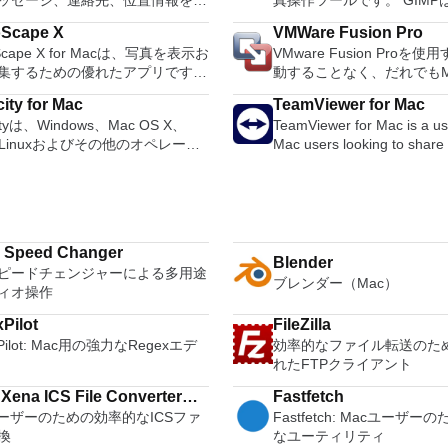
ッセージ、連絡先、位置情報を友
真操作ツールです。 GIMP
SX2 for Macは優れたエミュレー
単に共有できます。 LINEは、ユ
Image Manipulation Pr
す。また、このアプリケーション
oScape X
VMWare Fusion Pro
が他の多くのプラットフォームと
す。 GIMPは、写真のレ
エンドコンピューターのサポート
oScape X for Macは、写真を表示お
VMware Fusion Proを
MacやiOSの仲間のユーザーとや
合成、画像の構築など、さ
るため、Playstation 2コンソー
集するための優れたアプリです。
動することなく、だれでもM
できる唯一のサービスの1つで
操作タスクに適しています
べての所有者は、Macで動作する
入りの写真を簡単に表示できるツ
Windowsや他の何百もの
人気アーティスト、有名人、ブラ
能があります。シンプルな
見ることができます。 Macエ
ity for Mac
TeamViewer for Mac
多数用意されています。 ユーザ
グシステムを実行できます
テレビ番組の最新ニュースと特別
グラム、エキスパート品質
ーター用PCSX2を使用すると、
ityは、Windows、Mac OS X、
TeamViewer for Mac is a use
ターフェイスの外観は基本的です
は、新規ユーザーにとって
入手できます。 LINEを使用
チプログラム、オンライン
コントローラーを使用して本物のプ
/ Linuxおよびその他のオペレーテ
Mac users looking to share
くつかのテーマを選択することが
プルでありながら、ITプロ
、1対1のメッセージングとグルー
ステム、大量生産イメージ
テーション体験をシミュレートで
システム用の無料の使いやすいオ
access with others over the 
す。これらのテーマは、この機能
ル、開発者、および企業に
ットで、いつでもどこでも無料の
イメージフォーマットコン
。このアプリケーションでは、デ
オエディタおよびレコーダーで
Formerly a tool used primar
プリに少しの色と多様性を追加し
に強力です。 主な機能は
タントメッセージを友人と交換で
として使用できます。 ブ
からゲームを直接実行すること
udacityを使用して次のことができ
technicians to fix issues on
画像をクリックすると、サイズ変
す。 MacOS Sierra対応の VMware
ndroid、
エアブラシ、クローン作成
ードドライブからイメージとして
 ライブオーディオを録音しま
computers, TeamViewer is 
リミング、色調整、目の補正、シ
Fusion Proを使用すると、Ma
ws Phone、Blackberry、さらには
イントツールのフルスイー
ることもできます。 主な機能は
テープと記録をデジタル録音また
millions of users to share s
、ぼかしなどの一般的なツールを
Sierraを搭載したMacで
すべての一般的なスマートフォン
スのメモリ管理により、画
 Savestates：ボタン
 Speed Changer
ます。 Ogg Vorbis、
access remote computers, t
Blender
てすぐに編集を開始できます。編
動したり、サンドボックス
スで利用できます。 主な機能に
用可能なディスク容量のみ
押すだけで、ゲームの現在の「状
ピードチェンジャーによる多用途
、WAVまたはAIFFサウンドファイ
even conduct virtual meetin
了したら、画像を同じ場所に保存
macOSを安全にテストし
ブレンダー（Mac）
もの LINEステッカー：10,000
されます高品質のアンチエ
保存できます。 無制限のメモリ
ィオ操作
集します。 サウンドをカット、
TeamViewer connects to an
、個別に保存することを選択でき
す。 Windows 10向けに構築Windows
るステッカーと顔文字を使用し
めのすべてのペイントツー
ド：好きなだけメモリーカードを
、スプライス、またはミックスし
server around the world wit
真は、Facebook、Twitter、
10を Macの仮想マシンと
り楽しく表現力豊かなチャット。
セルサンプリングアルファ
Pilot
FileZilla
き、8MBから64MBまでの単一の
 録音の速度またはピッチを変更
seconds. You can remote co
sa、Flickrなどのソーシャルネット
ための完全なサポート。 柔軟なアプリ
ライン：タイムラインを使用して
全サポートレイヤーとチャ
Pilot: Mac用の強力なRegexエデ
効率的なファイル転送のた
ードに制限されなくなりました。
ンで新しいエ
partner's Mac as if you were 
有できます。 PhotoScape
インタラクションユニティ
ト、写真、ビデオ、ステッカーを
Script-Fuなどの外部プ
れたFTPクライアント
のグラフィックス：PCSX2 for
加します。 AC3、M4A /
in front of it. Features: Control
r MacにはGIF作成ツールも備わって
Windowsデスクトップが
、親しい友人とストーリーを交換
GIMP関数を呼び出すため
使用すると、1080pまたは4K HD
（AAC）、WMA、およびオプショ
computers remotely via the 
。このツールは、このアプリケー
め、WindowsアプリをMa
Xena ICS File Converter
Fastfetch
。 スナップムービー：わずか10
ータベース高度なスクリプ
ムをプレイできます。 全体的
イブラリを使用してサポートされ
Record your session and sa
に1円も払わないと考えた場合に
に実行できます。 Dock、Spo
ユーザーのための効率的なICSファ
Fastfetch: Macユーザ
高品質のビデオを作成できます。
元に戻す/やり直し（ディ
 PS2 for Mac PS2エミュレータ
他の形式。 システム要件：
video file for playback Onl
す。複数の写真をバッチ編集し、
たはLaunchpadから直接
換
なユーティリティ
なバックグラウンドミュージック
ってのみ制限されます） 
能は優れています。 PS2ゲームを