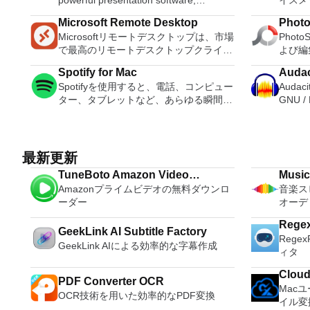
powerful presentation software,
イスメ
インポートして、簡単に微調整、再配
合、PC
designed by Apple. The Keynote
人と簡
置、編集してから、共有したりDVDに書
ターで
Microsoft Remote Desktop
Phot
software provides you with a massive
ーザー
き込んだりできます。 機能が含まれま
はロー
Microsoftリモートデスクトップは、市場
Phot
array of tools and effects to ensure your
ともに
す： 日付でサイドバーのイベントをソ
も提供す
で最高のリモートデスクトップクライア
よび編
presentations stand out from the crowd.
り取り
ートするオプション新しいタイトルのフ
ルのす
ントの1つです。 Macバージョンも利用
お気に
It can be used for home, academic and
す。 
ォント、サイズ、色を変更するタイムラ
ゲームを
Spotify for Mac
Audac
できるようになりました。 Macバージ
ールが
business presentations. There are over
ンド、
インのトランジションをダブルクリック
ミュレ
Spotifyを使用すると、電話、コンピュー
Audac
ョンは、ユーザーがPCをMacに接続
ーイン
30 Apple-designed themes to choose
クーポンを
して、継続時間を調整しますイベント内
PS2
ター、タブレットなど、あらゆる瞬間に
GNU 
し、マシン間でシームレスに作業するの
が、い
from. The visual effects are simply
すると
のクリップの切り取りと回転調整バーを
レイス
適切な音楽を簡単に見つけることができ
ィング
に役立ちます。 このソフトウェアのセ
できま
stunning to use. When combined with
プチャ
使用して速度効果を追加する速度効果の
きます
ます。 Spotifyには数百万のトラックが
ーディ
ットアップは簡単です。ユーザーはメイ
的なア
graphics, transitions and images, you
インス
出入りをスムーズに切り替えるオプショ
ィスク
あります。エクササイズ、パーティー、
す。 A
ンダイアログボックスを開き、接続した
ます。
can create high quality presentations
きます。 LINEは、iPhone、A
ン
も、ハ
リラックスのいずれでも、適切な音楽が
ます。
いコンピューターのネットワークIDを入
更、ト
最新更新
with a fresh look. Using Keynote you
Windo
実行す
いつでも手元にあります。聴きたいもの
す。 
力するだけで、接続はほぼ瞬時に確立さ
ャープ
can create amazing presentations both
PCの
次のとおりです。
TuneBoto Amazon Video
Music
を選択するか、Spotifyに驚かせてくださ
はCDに変換し
れます。または、接続を確立する必要が
使用し
quickly and easily. The software uses a
デバイ
を1つ
Amazonプライムビデオの無料ダウンロ
音楽ス
Downloader
い。 また、友人、アーティスト、有名
MP3
あるコンピューターの名前を入力するこ
集が完
simple drag and drop interface with a
含まれる
態」を
ーダー
オーデ
人の音楽コレクションを閲覧したり、ラ
ルを編
ともできます。ユーザーは、両方のマシ
するか
clean and well designed format panel
を超え
ーカー
ジオ局を作成して座ったりすることもで
コピー
ンでターミナルサービスがアクティブに
ます。写
and toolbar. Keynote automatically
た、よ
Regex
保存で
GeekLink AI Subtitle Factory
きます。 Spotifyであなたの人生をサウ
ます。
なっていることを確認する必要がありま
Pica
saves your presentation as you make
タイム
Regex
物理カ
ンドトラックしましょう。購読または無
します。 LADSPAプラグイ
GeekLink AIによる効率的な字幕作成
す。そうでない場合、接続プロンプトは
ワークでも共
changes and with iCloud you can
テキス
ィタ
高解像度
料で聴くことができます。
フェクトを追
拒否されます。個人的な好みを選択また
X fo
access and edit your work from your
共有し
Macを
M4R
は構成することも可能です。これには、
います
Cloud
Mac, iPad, iPhone, iPod Touch and
します
でゲー
PDF Converter OCR
ンのラ
コンピューターの両方でハードドライブ
ション
Mac
iCloud.com. You can import a varied
秒で最
Tool
に、PC
OCR技術を用いた効率的なPDF変換
るその
にアクセスできるようにすることや、マ
最適で
イル変
range of media types including; JPEG,
クール
ーの機