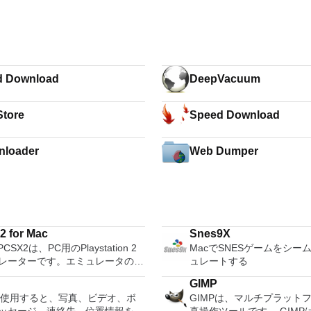
d Download
DeepVacuum
tore
Speed Download
nloader
Web Dumper
 for Mac
Snes9X
CSX2は、PC用のPlaystation 2
MacでSNESゲームをシー
レーターです。エミュレータの互
ュレートする
は、プレイ可能なすべてのPS2ゲ
GIMP
80％以上を誇っています。かなり
Eを使用すると、写真、ビデオ、ボ
GIMPは、マルチプラット
コンピューターを所有している場