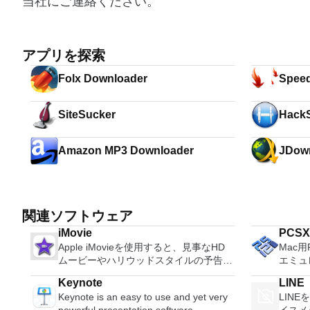
当社にご連絡ください。
アプリを探索
Folx Downloader
Spee
SiteSucker
HackS
Amazon MP3 Downloader
JDow
関連ソフトウェア
iMovie
PCSX2
Apple iMovieを使用すると、見事なHD
Mac用P
ムービーやハリウッドスタイルの予告編
エミュ
を作成できます。ビデオライブラリを参
換性率
Keynote
LINE
照して、お気に入りのビデオを簡単に共
ームの
Keynote is an easy to use and yet very
LIN
有できます。ビデオは外部デバイスから
強力な