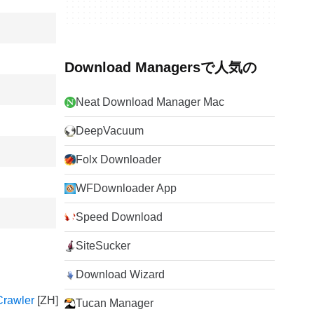
Download Managersで人気の
Neat Download Manager Mac
DeepVacuum
Folx Downloader
WFDownloader App
Speed Download
SiteSucker
Download Wizard
rawler
Tucan Manager