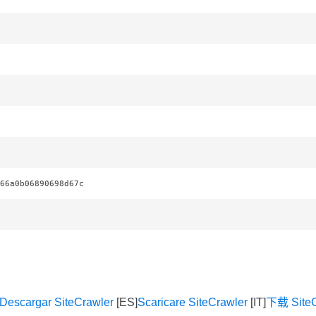
66a0b06890698d67c
Descargar SiteCrawler
Scaricare SiteCrawler
下载 SiteC