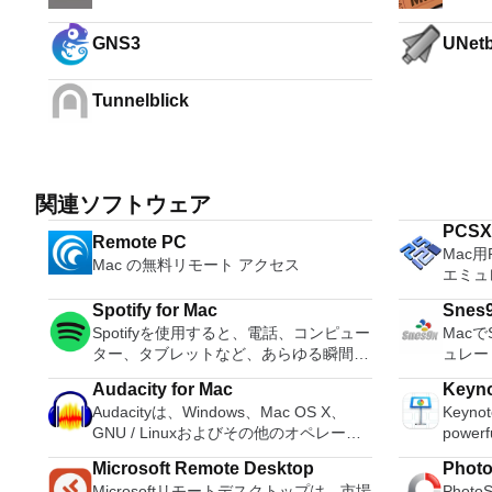
GNS3
UNetb
Tunnelblick
関連ソフトウェア
PCSX2
Remote PC
Mac用P
Mac の無料リモート アクセス
エミュ
換性率
Spotify for Mac
Snes
ームの
Spotifyを使用すると、電話、コンピュー
Mac
強力な
ター、タブレットなど、あらゆる瞬間に
ュレー
合、PC
適切な音楽を簡単に見つけることができ
ターで
Audacity for Mac
Keyn
ます。 Spotifyには数百万のトラックが
はロー
Audacityは、Windows、Mac OS X、
Keynote
あります。エクササイズ、パーティー、
も提供す
GNU / Linuxおよびその他のオペレーテ
powerfu
リラックスのいずれでも、適切な音楽が
ルのす
ィングシステム用の無料の使いやすいオ
design
いつでも手元にあります。聴きたいもの
ゲームを
Microsoft Remote Desktop
Phot
ーディオエディタおよびレコーダーで
softwa
を選択するか、Spotifyに驚かせてくださ
ミュレ
Microsoftリモートデスクトップは、市場
Phot