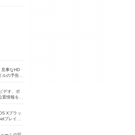
と、見事なHD
イルの予告編
イブラリを参
オを簡単に共
、ビデオ、ボ
デバイスから
位置情報を友
調整、再配
INEは、ユ
りDVDに書
トフォームと
能が含まれま
c OS Xプラッ
ユーザーとや
イベントをソ
oidプレイ体
スの1つで
タイトルのフ
ndroidエ
有名人、ブラ
するタイムラ
droidエミ
ュースと特別
ブルクリック
フォームの写