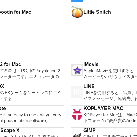
ootin for Mac
Little Snitch
 for Mac
iMovie
CSX2は、PC用のPlaystation 2
Apple iMovieを使用する
レーターです。エミュレータの互
ムービーやハリウッドスタ
は、プレイ可能なすべてのPS2ゲ
を作成できます。ビデオラ
9X
LINE
80％以上を誇っています。かなり
照して、お気に入りのビデ
でSNESゲームをシームレスにエミ
LINEを使用すると、写真
コンピューターを所有している場
有できます。ビデオは外部
トする
イスメッセージ、連絡先、
SX2 for Macは優れたエミュレー
インポートして、簡単に微
人と簡単に共有できます。 L
す。また、このアプリケーション
置、編集してから、共有した
ote
KOPLAYER MAC
ーザーが他の多くのプラッ
エンドコンピューターのサポート
き込んだりできます。 機
 is an easy to use and yet very
KOPlayer for Macは、Ma
ともにMacやiOSの仲間の
るため、Playstation 2コンソー
す： 日付でサイドバーの
l presentation software,
トフォームに高品質のAndr
り取りできる唯一のサービ
べての所有者は、Macで動作する
ートするオプション新しい
ed by Apple. The Keynote
験をもたらす、堅牢で無料のA
す。 人気アーティスト、
見ることができます。 Macエ
ォント、サイズ、色を変更
oScape X
GIMP
re provides you with a massive
ミュレーターです。 従来のAn
ンド、テレビ番組の最新ニ
ーター用PCSX2を使用すると、
インのトランジションをダ
oScape X for Macは、写真を表示お
GIMPは、マルチプラット