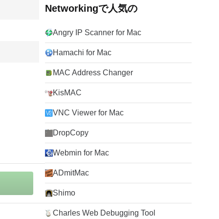
Networkingで人気の
Angry IP Scanner for Mac
Hamachi for Mac
MAC Address Changer
KisMAC
VNC Viewer for Mac
DropCopy
Webmin for Mac
ADmitMac
Shimo
Charles Web Debugging Tool