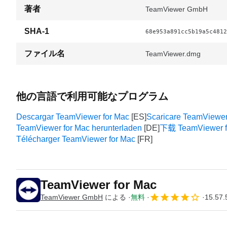
著者
TeamViewer GmbH
SHA-1
68e953a891cc5b19a5c4812
ファイル名
TeamViewer.dmg
他の言語で利用可能なプログラム
Descargar TeamViewer for Mac
Scaricare TeamViewer
TeamViewer for Mac herunterladen
下载 TeamViewer f
Télécharger TeamViewer for Mac
TeamViewer for Mac
TeamViewer GmbH
による
無料
15.57.