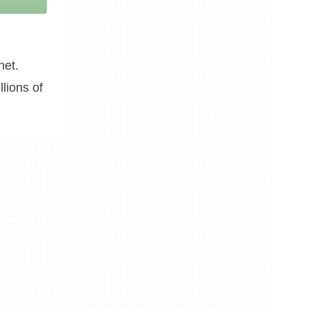
net.
lions of