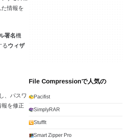
れた情報を
ジタル署名
機
する
ウィザ
File Compressionで人気の
し、パスワ
Pacifist
情報を修正
SimplyRAR
StuffIt
Smart Zipper Pro