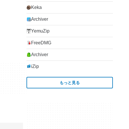
Keka
Archiver
YemuZip
FreeDMG
Archiver
iZip
もっと見る