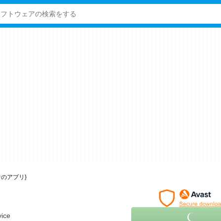
向けのアプリ}
リ
vice