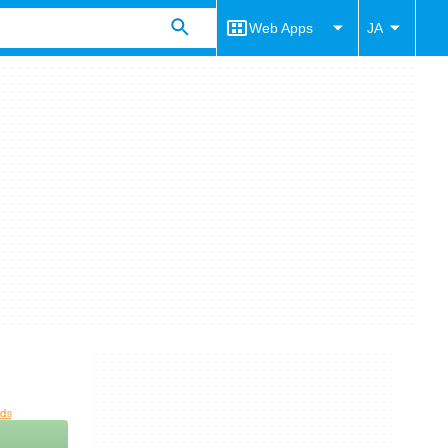
Web Apps
JA