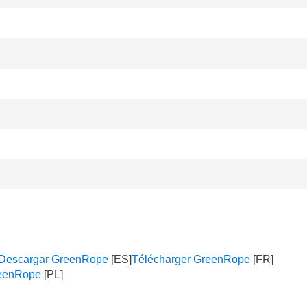
Descargar GreenRope
Télécharger GreenRope
reenRope