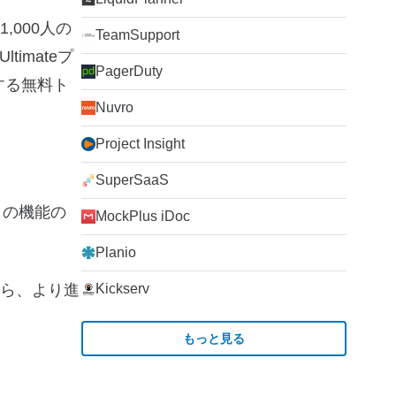
,000人の
TeamSupport
imateプ
PagerDuty
する無料ト
Nuvro
Project Insight
SuperSaaS
くの機能の
MockPlus iDoc
Planio
ら、より進
Kickserv
もっと見る