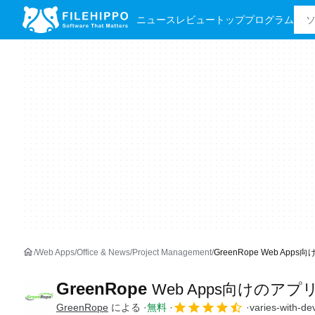
ニュース
レビュー
トッププログラム
Web Apps
Office & News
Project Management
GreenRope Web Apps
GreenRope
Web Apps向けのアプ
GreenRope
による
無料
varies-with-de