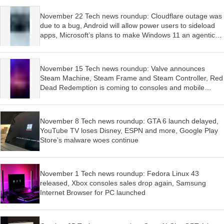
November 22 Tech news roundup: Cloudflare outage was
due to a bug, Android will allow power users to sideload
apps, Microsoft’s plans to make Windows 11 an agentic
OS have begun
November 15 Tech news roundup: Valve announces
Steam Machine, Steam Frame and Steam Controller, Red
Dead Redemption is coming to consoles and mobile
devices, Firefox wants AI features to be optional
November 8 Tech news roundup: GTA 6 launch delayed,
YouTube TV loses Disney, ESPN and more, Google Play
Store’s malware woes continue
November 1 Tech news roundup: Fedora Linux 43
released, Xbox consoles sales drop again, Samsung
Internet Browser for PC launched