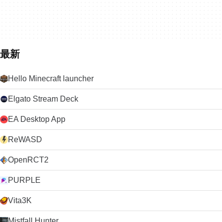
最新
Hello Minecraft launcher
Elgato Stream Deck
EA Desktop App
ReWASD
OpenRCT2
PURPLE
Vita3K
Mistfall Hunter