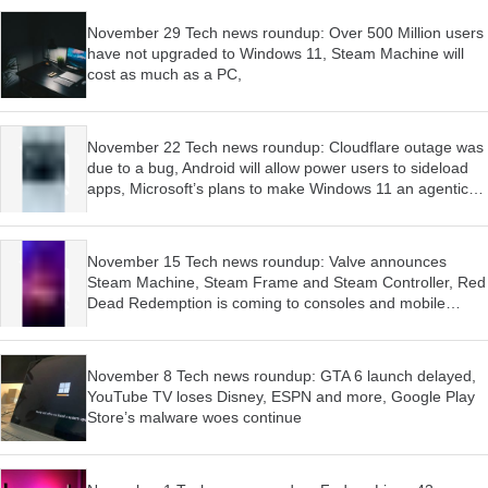
November 29 Tech news roundup: Over 500 Million users
have not upgraded to Windows 11, Steam Machine will
cost as much as a PC,
November 22 Tech news roundup: Cloudflare outage was
due to a bug, Android will allow power users to sideload
apps, Microsoft’s plans to make Windows 11 an agentic
OS have begun
November 15 Tech news roundup: Valve announces
Steam Machine, Steam Frame and Steam Controller, Red
Dead Redemption is coming to consoles and mobile
devices, Firefox wants AI features to be optional
November 8 Tech news roundup: GTA 6 launch delayed,
YouTube TV loses Disney, ESPN and more, Google Play
Store’s malware woes continue