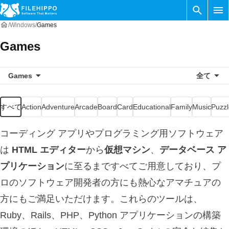
Windows
Games
Games
Games
全て
すべて
Action
Adventure
Arcade
Board
Card
Educational
Family
Music
Puzzl
コーディング アプリやプログラミング用ソフトウェア
は
HTML エディター
から
仮想マシン
、
データベース ア
プリケーション
に至るまですべてご用意しており、プ
ロのソフトウェア開発者の方にも熱心なアマチュアの
方にもご満足いただけます。これらのツールは、
Ruby、Rails、PHP、Python アプリケーションの構築