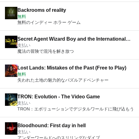
Backrooms of reality
無料
無料のインディー ホラー ゲーム
Secret Agent Wizard Boy and the International
支払い
Crime Syndicate
魔法の冒険で混沌を解き放つ
Lost Lands: Mistakes of the Past (Free to Play)
無料
失われた土地の魅力的なパズルアドベンチャー
TRON: Evolution - The Video Game
支払い
TRON：エボリューションでデジタルワールドに飛び込もう
Bloodhound: First day in hell
支払い
アンダーワールドへのスリリングなダイブ