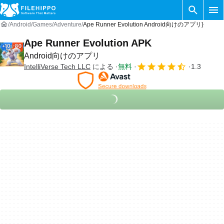
Android
Games
Adventure
Ape Runner Evolution Android向けのアプリ}
Ape Runner Evolution APK
Android向けのアプリ
IntelliVerse Tech LLC
による
無料
1.3