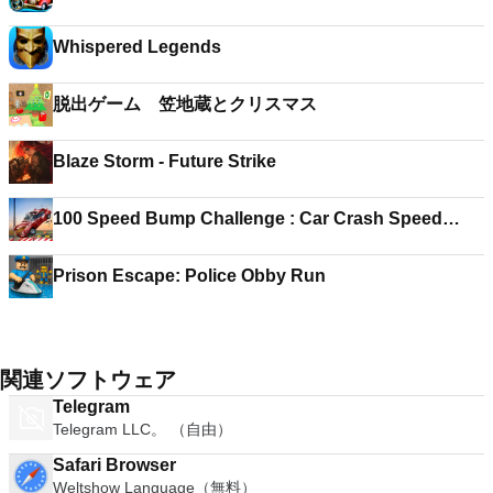
Whispered Legends
脱出ゲーム 笠地蔵とクリスマス
Blaze Storm - Future Strike
100 Speed Bump Challenge : Car Crash Speed
Failure
Prison Escape: Police Obby Run
関連ソフトウェア
Telegram
Telegram LLC。 （自由）
Safari Browser
Weltshow Language（無料）