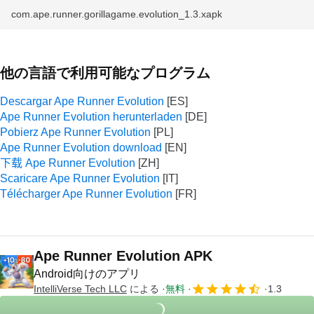
com.ape.runner.gorillagame.evolution_1.3.xapk
他の言語で利用可能なプログラム
Descargar Ape Runner Evolution
Ape Runner Evolution herunterladen
Pobierz Ape Runner Evolution
Ape Runner Evolution download
下载 Ape Runner Evolution
Scaricare Ape Runner Evolution
Télécharger Ape Runner Evolution
Ape Runner Evolution APK
Android向けのアプリ
IntelliVerse Tech LLC
による
無料
1.3