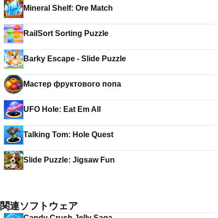
Mineral Shelf: Ore Match
RailSort Sorting Puzzle
Barky Escape - Slide Puzzle
Мастер фруктового попа
UFO Hole: Eat Em All
Talking Tom: Hole Quest
Slide Puzzle: Jigsaw Fun
関連ソフトウェア
Candy Crush Jelly Saga