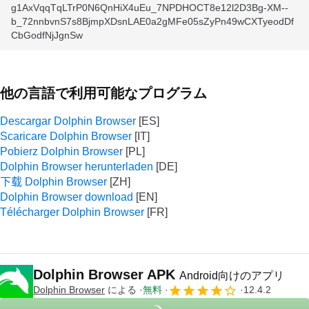
g1AxVqqTqLTrP0N6QnHiX4uEu_7NPDHOCT8e12l2D3Bg-XM--
b_72nnbvnS7s8BjmpXDsnLAE0a2gMFe05sZyPn49wCXTyeodDf
CbGodfNjJgnSw
他の言語で利用可能なプログラム
Descargar Dolphin Browser
Scaricare Dolphin Browser
Pobierz Dolphin Browser
Dolphin Browser herunterladen
下载 Dolphin Browser
Dolphin Browser download
Télécharger Dolphin Browser
Dolphin Browser APK
Android向けのアプリ
Dolphin Browser
による
無料
12.4.2