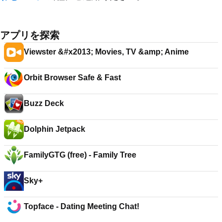
アプリを探索
Viewster &#x2013; Movies, TV &amp; Anime
Orbit Browser Safe & Fast
Buzz Deck
Dolphin Jetpack
FamilyGTG (free) - Family Tree
Sky+
Topface - Dating Meeting Chat!