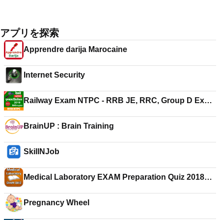
アプリを探索
Apprendre darija Marocaine
Internet Security
Railway Exam NTPC - RRB JE, RRC, Group D Exam
2020
BrainUP : Brain Training
SkillNJob
Medical Laboratory EXAM Preparation Quiz 2018
Ed
Pregnancy Wheel