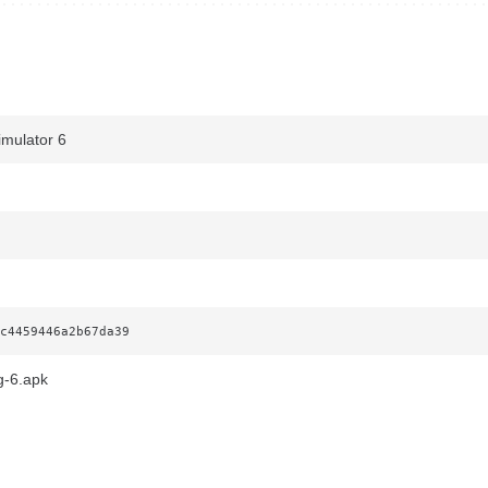
mulator 6
c4459446a2b67da39
g-6.apk