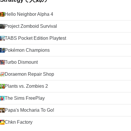
Hello Neighbor Alpha 4
Project Zomboid Survival
TABS Pocket Edition Playtest
Pokémon Champions
Turbo Dismount
Doraemon Repair Shop
Plants vs. Zombies 2
The Sims FreePlay
Papa's Mocharia To Go!
Chkn Factory