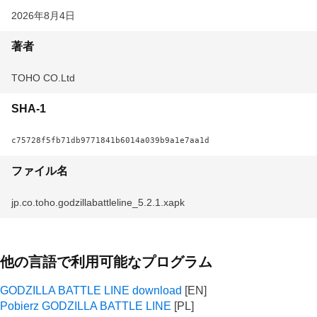
2026年8月4日
著者
TOHO CO.Ltd
SHA-1
c75728f5fb71db9771841b6014a039b9a1e7aa1d
ファイル名
jp.co.toho.godzillabattleline_5.2.1.xapk
他の言語で利用可能なプログラム
GODZILLA BATTLE LINE download
Pobierz GODZILLA BATTLE LINE