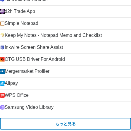
d2h Trade App
Simple Notepad
Keep My Notes - Notepad Memo and Checklist
Inkwire Screen Share Assist
OTG USB Driver For Android
Mergermarket Profiler
Alipay
WPS Office
Samsung Video Library
もっと見る