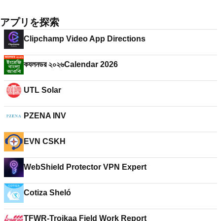
アプリを探索
Clipchamp Video App Directions
কযলনডর ২০২৬Calendar 2026
UTL Solar
PZENA INV
EVN CSKH
WebShield Protector VPN Expert
Cotiza Sheló
TFWR-Troikaa Field Work Report