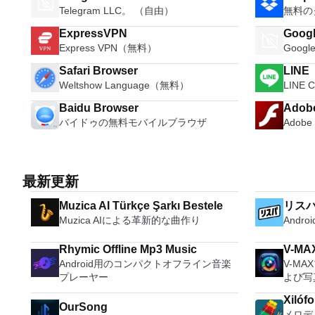
Telegram LLC。 （自由）
無料の
ExpressVPN
Googl
Express VPN（無料）
Goog
Safari Browser
LINE
Weltshow Language（無料）
LINE 
Baidu Browser
Adobe
バイドゥの無料モバイルブラウザ
Adob
最新更新
Muzica AI Türkçe Şarkı Bestele
リス
Muzica AIによる革新的な曲作り
And
Rhymic Offline Mp3 Music
Android用のコンパクトオフライン音楽
V-M
プレーヤー
よび写
Xilóf
OurSong
メロデ