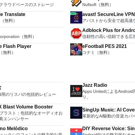
クラウドベースのストレージ
Nullsoft（無料）
e Translate
avast! SecureLine VP
le（無料）
アバストから安全で超高速な
Adblock Plus for Andr
Corporation（無料）
信頼性の高い信頼できる広
 Flash Player
eFootball PES 2021
e（無料）
コナミ（無料）
Jazz Radio
パ
Apps UnitedによるAndr
roid用のリスパの包括的レビュー
リ。
V-MAX Blast Volume Booster
SingUp Music: AI Cov
AXブラスト：包括的なオーディオお
革新的なAI駆動の音楽カバ
真エンハンサー
ono Melódico
ィックシロフォンとの魅力的な音
Android向けの魅力的な