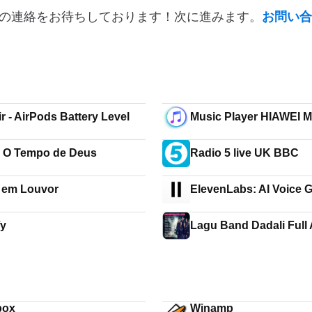
の連絡をお待ちしております！次に進みます。
お問い合
r - AirPods Battery Level
Music Player HIAWEI 
Mp3 Player
 O Tempo de Deus
Radio 5 live UK BBC
a em Louvor
ElevenLabs: AI Voice 
fy
Lagu Band Dadali Full
box
Winamp