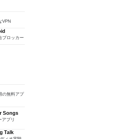
N
VPN
oid
告ブロッカー
oid用の無料アプ
er Songs
ーアプリ
DIY Reverse Voice: Sing Talk
オーディオ実験