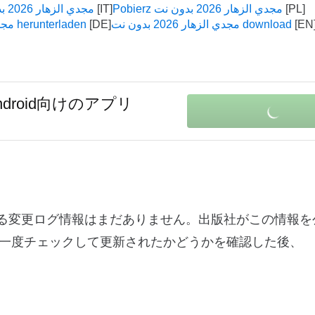
Pobierz مجدي الزهار 2026 بدون نت
Scaricare مجدي الزهار 2026 بدون نت
مجدي الزهار 2026 بدون نت download
مجدي الزهار 2026 بدون نت herunterladen
ndroid向けのアプリ
一度チェックして更新されたかどうかを確認した後、