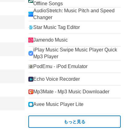
Offline Songs
AudioStretch: Music Pitch and Speed
Changer
Star Music Tag Editor
Jamendo Music
iPlay Music Swipe Music Player Quick
Mp3 Player
PodEmu - iPod Emulator
Echo Voice Recorder
Mp3Mate - Mp3 Music Downloader
Avee Music Player Lite
もっと見る