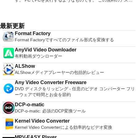
す。 PCでPCを実行するようなものです。 この無料のデスク
ます（特定の機能はプログラムによって異なります）。 この
Blu-ray、4K、HEVC / H.265およびHDR10コンテンツをサポー
Screen Sharing（ARD）などのサードパーティ製のVNC互換
free document templates. Built-in PDF reader. Mobile device
トップ仮想化ソフトウェアアプリケーションにより、VMware
ダウンロードは、次のOfficeプログラムで動作します。
ト全画面モードで21：9モニターで2.35：1の映画を見る常時
ソフトウェアを実行しているコンピューターに直接接続しま
support (iOS and Android). WPS Cloud Storage included.
Workstation、VMware Fusion、VMware Server、または
Microsoft Office Access 2007。 Microsoft Office Excel 2007。
オンのミニビューでYouTubeライブを見る YouTubeおよび
す。 各デバイスでVNC Viewerにサインインして、すべてのデ
Although it is a free suite, WPS Office 2016 Free comes with
VMware ESXで作成された仮想マシンを簡単に操作できます。
Microsoft Office InfoPath 2007。 Microsoft Office OneNote
Vimeoで4K HDRおよび360ビデオを再生 VRエクスペリエンス
バイス間の接続をバックアップおよび同期します。 仮想キー
many innovative features, including a useful a paragraph
主な機能は次のとおりです。 1台のPCで複数のオペレーティ
2007。 Microsoft Office PowerPoint 2007。 Microsoft Office
最新更新
の向上：Microsoft Mixed Realityヘッドセット、HTC、VIVE、
ボードの上のスクロールバーには、Command / Windowsなど
adjustment tool int he Writer program. It has an Office to PDF
ングシステムを同時に実行します。 インストールや構成の問
Publisher 2007。 Microsoft Office Visio 2007。 Microsoft
およびOculus Riftをサポート Fire TVとキャストのサポート
の高度なキーが含まれています。 Bluetoothキーボードのサポ
Format Factory
converter, automatic spell checking and word count features.
題なしに、事前構成された製品の利点を体験してください。
Office Word 2007。 2007 Microsoft Officeプログラムのこの
注：これは商用トライアルです。
ート。 VNC Connectサブスクリプションには、無料、有料、
Format Factoryですべてのファイル形式を変換する
It also has some neat tools such as the Watermark in
ホストコンピューターと仮想マシン間でデータを共有します。
Microsoft Save as PDFまたはXPSアドインは、2007 Microsoft
試用の3つのバージョンがあります。 制御する必要のあるマシ
document, and converting PowerPoint to Word document
32ビットと64ビットの両方の仮想マシンを実行します。 2-
Office systemソフトウェアの補足条項であり、2007 Microsoft
AnyVid Video Downloader
ンごとに、RealVNCのWebサイトにアクセスして、各コンピ
support. Overall, WPS Office 2016 Free is a good alternative
way Virtual SMPを活用します。 サードパーティの仮想マシン
Office systemソフトウェアのライセンス条項の対象となりま
有料動画ダウンローダー
ューターにVNC Connectをダウンロードするだけです。次
to Microsoft's offering. The Writer program is a versatile word
とイメージを使用します。 ホストコンピューターと仮想マシ
す。 システム要件：サポートされているオペレーティングシ
に、RealVNCアカウントの資格情報を使用して、ローカルマ
processor; the Presentation program is an easy to use and
ン間でデータを共有します。 幅広いホストおよびゲストオペ
ステム。 Windows Server 2003、Windows Vista、Windows
ALShow
シンでVNC Viewerにサインインします。そこから、コンピュ
effective slide show maker that helps you to create impressive
レーティングシステムのサポート。 USB 2.0デバイスのサポー
XP Service Pack 2。
ALShowメディアプレーヤーの包括的レビュー
ーターを確認して接続できます。 VNC Connectを使用する
multimedia presentations; and the Spreadsheets program is
ト。 起動時にアプライアンス情報を取得します。 直感的なホ
と、セッションはエンドツーエンドで暗号化されます。アプリ
both a flexible and a powerful spreadsheet application.
ームページインターフェイスを介して仮想マシンに簡単にアク
Any Video Converter Freeware
はすぐに各コンピューターをパスワードで保護します。コンピ
セスできます。 VMware Playerは、Microsoft Virtual Server仮
DVD ディスクをリッピング - 任意のビデオ コンバーター フリ
ューターへのログインに使用するのと同じユーザー名とパスワ
想マシンまたはMicrosoft Virtual PC仮想マシンもサポートして
ーウェアで時間とお金を節約
ードを入力するだけです。 WIN 7,8,8.1,10をサポートしま
います。
す。 VNC ViewerのMacバージョンをお探しですか？ここから
DCP-o-matic
ダウンロード
DCP-o-matic: 必須のDCP変換ツール
Kernel Video Converter
Kernel Video Converterによる効率的なビデオ変換
MPV-EASY Player