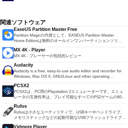
関連ソフトウェア
EaseUS Partition Master Free
Partition Magicの代替として、EASEUS Partition Master
Home Editionは無料のオールインワンパーティションソリュ
ーションおよびディスク管理ユーティリティです。パーティシ
MX 4K - Player
ョンの拡張（特にシステムドライブ用）、ディスク領域の管
MX 4K - プレーヤーの包括的レビュー
理、MBRおよびGUIDパーティションテーブル（GPT）ディス
クのディスク領域不足の問題の解決を可能にします。 パーテ
Audacity
ィションのサイズ変更/移動システムドライブを拡張するディ
Audacity is a free, easy-to-use audio editor and recorder for
スクとパーティションをコピーパーティションをマージ分割パ
Windows, Mac OS X, GNU/Linux and other operating
ーティション空き領域を再分配するダイナミックディスクの変
systems. You can use Audacity to: Record live audio. Convert
換パーティションを回復する
PCSX2
tapes and records into digital recordings or CDs. Edit Ogg
PCSX2は、PC用のPlaystation 2エミュレーターです。エミュ
Vorbis, MP3, WAV or AIFF sound files. Cut, copy, splice or mix
レータの互換性率は、プレイ可能なすべてのPS2ゲームの80％
sounds together. Change the speed or pitch of a recording.
以上を誇っています。かなり強力なコンピューターを所有して
Add new effects with LADSPA plug-ins. And more!
Rufus
いる場合、PCSX2は優れたエミュレーターです。また、この
Rufusは小さなユーティリティで、USBキーやペンドライブ、
アプリケーションはローエンドコンピューターのサポートも提
メモリスティックなどの起動可能なUSBフラッシュドライブを
供するため、Playstation 2コンソールのすべての所有者は、
フォーマットおよび作成できます。 Rufusは、次のシナリオで
PCで動作するゲームを見ることができます。 PCSX2エミュレ
Vidmore Player