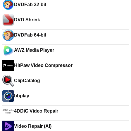
DVDFab 32-bit
DVD Shrink
DVDFab 64-bit
AWZ Media Player
HitPaw Video Compressor
ClipCatalog
bbplay
4DDiG Video Repair
Video Repair (AI)