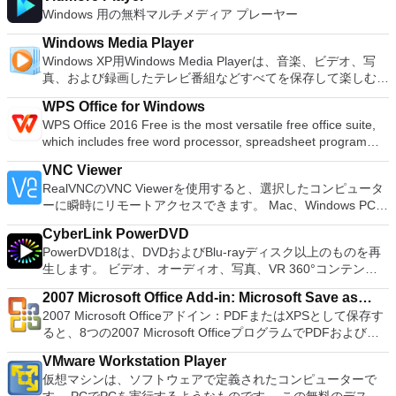
役立ちます。 Windows、Linux、およびUEFI用の起動可能な
ーターを使用すると、PS2コントローラーを使用して、本物の
Windows 用の無料マルチメディア プレーヤー
ISOからUSBインストールメディアを作成する必要がある場
プレイステーション体験をシミュレートできます。このアプリ
合。 OSがインストールされていないシステムで作業する必要
ケーションでは、ディスクからゲームを直接実行することも、
Windows Media Player
がある場合。 BIOSまたはその他のファームウェアをDOSから
ハードドライブからISOイメージとして実行することもできま
Windows XP用Windows Media Playerは、音楽、ビデオ、写
フラッシュする必要がある場合。 低レベルのユーティリティ
す。 主な機能は次のとおりです。 Savestates：ボタンを1つ
真、および録画したテレビ番組などすべてを保存して楽しむ最
を実行する必要がある場合。 Rufusは次の* ISOで動作しま
押すだけで、ゲームの現在の「状態」を保存できます。 無制
適な機能を搭載しています。 再生、表示、外出先で楽しむた
す：Arch Linux、Archbang、BartPE / pebuilder、CentOS、
限のメモリーカード：好きなだけメモリーカードを保存でき、
WPS Office for Windows
めのポータブル デバイスとの同期、さらには家中のデバイス
Damn Small Linux、Fedora、FreeDOS、Gentoo、
8MBから64MBまでの単一の物理カードに制限されなくなりま
WPS Office 2016 Free is the most versatile free office suite,
との共有も、すべて1か所で行えます。 シンプルなデザイン -
gNewSense、Hiren&#39;s Boot CD、LiveXP、Knoppix、
した。 高解像度グラフィックス：PCSX2を使用すると、
which includes free word processor, spreadsheet program
まったく新しい外観でデジタル エンターテイメントを楽しめ
Kubuntu、Linux Mint、NT Password Registry Editor、
1080pまたは4K HDでゲームをプレイできます。 全体とし
and presentation maker. With these three programs you will
ます。 大好きな音楽をより多く - デジタル音楽体験がさらに
OpenSUSE、Parted Magic、Slackware、Tails、Trinity
VNC Viewer
て、PCSX2 PS2エミュレーターの機能は優れています。 PS2
easily be able to deal with any office related tasks. WPS
楽しくなります。 エンターテイメントをすべて1つの場所に -
Rescue Kit、Ubuntu、Ultimate Boot CD、Windows XP（SP2
RealVNCのVNC Viewerを使用すると、選択したコンピュータ
ゲームを高い精度でエミュレートでき、Windowsとエミュレ
Office 2016 Free has multiple language support for English,
音楽、ビデオ、写真、録画したテレビ番組をすべて保存して楽
以降）、Windows Server 2003 R2、Windows Vista、
ーに瞬時にリモートアクセスできます。 Mac、Windows PC、
ーターを切り替えることができます。欠点は、高速ゲームに苦
French, German, Spanish, Portuguese,Russian and Polish
しめます。 どこでも楽しめる - どこにいても音楽、ビデオ、
Windows 7、Windows 8。 *このリストは完全ではありませ
またはLinuxマシン、世界中のどこからでも。 VNC Viewerを
労し、時々フリーズまたはクラッシュすることです。* PCSX2
languages. To switch between languages requires only a
写真にアクセスできます。
CyberLink PowerDVD
ん。 サポートされている言語は次のとおりです。インドネシ
使用すると、コンピューターのデスクトップを表示したり、コ
を使用するには、コンソールから抽出できるPlaystation 2
single click! Despite being a free suite, WPS Office comes
PowerDVD18は、DVDおよびBlu-rayディスク以上のものを再
ア語、マレーシア語、セシュティナ、ダンスク、ドイツ語、英
ンピューターの前に直接座っているかのようにマウスとキーボ
BIOSが必要です。
with many innovative features, such as the paragraph
生します。 ビデオ、オーディオ、写真、VR 360°コンテン
語、スペイン語、フランス語、フルバツキー、イタリア語、ラ
ードを制御したりできます。 VNC Viewerは、インストールと
adjustment tool and multiple tabbed feature. It also has a PDF
ツ、さらにはYouTubeやVimeoにとっても、PowerDVD18は重
トヴィエシュ、リエトゥビウ、マジャール、オランダ、ノルス
使用が簡単です。制御したいデバイスでインストーラーを実行
converter, spell check and word count feature. WPS Office
2007 Microsoft Office Add-in: Microsoft Save as
要なエンターテイメントの仲間です。 Ultra HD HDR TVとサ
ク、ポルスキ、ポルトガル、ポルトガル、スロヴェンスキー、
し、指示に従ってください。オプションで、Windowsでのリ
2016 Personal Edition supports switching language UI,File
2007 Microsoft Officeアドイン：PDFまたはXPSとして保存す
PDF or XPS
ラウンドサウンドシステムの可能性を解き放ち、360°ビデオ
スロベンツキー、スロヴェンスキーSrpski、Suomi、
モート展開に使用可能なMSIがあります。デスクトッププラッ
Roaming and Docer online templates. Key features include:
ると、8つの2007 Microsoft OfficeプログラムでPDFおよび
の増え続けるコレクションへのアクセスで仮想世界に没頭する
Svenska、Türkçe。
トフォームにVNC Viewerをインストールする権限がない場合
Writer Efficient word processor. Presentation Multimedia
XPS形式にエクスポートして保存できます。このツールを使用
か、PCまたはラップトップでの比類のない再生サポートと独
は、スタンドアロンオプションを選択する必要があります。
presentations creator. Spreadsheets Powerful tool for data
VMware Workstation Player
すると、これらのプログラムのサブセットでPDF形式および
自の強化により、どこにいても簡単にリラックスできます。
主な機能は次のとおりです。 クラウドサービスを介してVNC
processing and analysis. 100% compatible with MS Office
仮想マシンは、ソフトウェアで定義されたコンピューターで
XPS形式の電子メール添付ファイルとして送信することもでき
新機能は次のとおりです。 4K DHR向けに最適化 Ultra HD
Connectを実行しているコンピューターに接続します。 Apple
document file types (.docx, .pptx, .xlsx, etc.). Thousands of