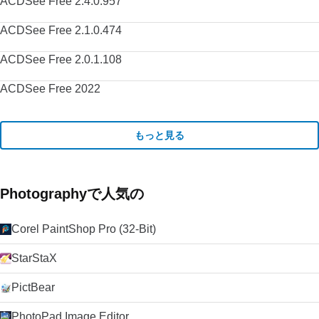
ACDSee Free 2.4.0.957
ACDSee Free 2.1.0.474
ACDSee Free 2.0.1.108
ACDSee Free 2022
もっと見る
Photographyで人気の
Corel PaintShop Pro (32-Bit)
StarStaX
PictBear
PhotoPad Image Editor