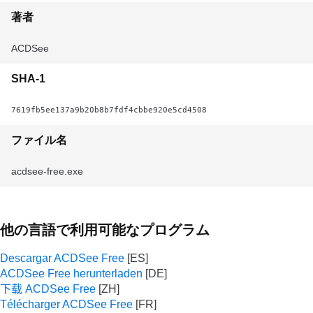
著者
ACDSee
SHA-1
7619fb5ee137a9b20b8b7fdf4cbbe920e5cd4508
ファイル名
acdsee-free.exe
他の言語で利用可能なプログラム
Descargar ACDSee Free
ACDSee Free herunterladen
下载 ACDSee Free
Télécharger ACDSee Free