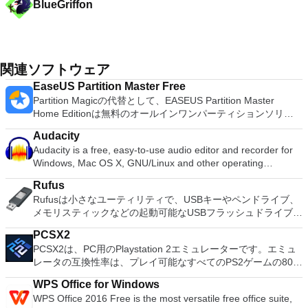
BlueGriffon
関連ソフトウェア
EaseUS Partition Master Free
Partition Magicの代替として、EASEUS Partition Master
Home Editionは無料のオールインワンパーティションソリュ
ーションおよびディスク管理ユーティリティです。パーティシ
Audacity
ョンの拡張（特にシステムドライブ用）、ディスク領域の管
Audacity is a free, easy-to-use audio editor and recorder for
理、MBRおよびGUIDパーティションテーブル（GPT）ディス
Windows, Mac OS X, GNU/Linux and other operating
クのディスク領域不足の問題の解決を可能にします。 パーテ
systems. You can use Audacity to: Record live audio. Convert
ィションのサイズ変更/移動システムドライブを拡張するディ
Rufus
tapes and records into digital recordings or CDs. Edit Ogg
スクとパーティションをコピーパーティションをマージ分割パ
Rufusは小さなユーティリティで、USBキーやペンドライブ、
Vorbis, MP3, WAV or AIFF sound files. Cut, copy, splice or mix
ーティション空き領域を再分配するダイナミックディスクの変
メモリスティックなどの起動可能なUSBフラッシュドライブを
sounds together. Change the speed or pitch of a recording.
換パーティションを回復する
フォーマットおよび作成できます。 Rufusは、次のシナリオで
Add new effects with LADSPA plug-ins. And more!
PCSX2
役立ちます。 Windows、Linux、およびUEFI用の起動可能な
PCSX2は、PC用のPlaystation 2エミュレーターです。エミュ
ISOからUSBインストールメディアを作成する必要がある場
レータの互換性率は、プレイ可能なすべてのPS2ゲームの80％
合。 OSがインストールされていないシステムで作業する必要
以上を誇っています。かなり強力なコンピューターを所有して
がある場合。 BIOSまたはその他のファームウェアをDOSから
WPS Office for Windows
いる場合、PCSX2は優れたエミュレーターです。また、この
フラッシュする必要がある場合。 低レベルのユーティリティ
WPS Office 2016 Free is the most versatile free office suite,
アプリケーションはローエンドコンピューターのサポートも提
を実行する必要がある場合。 Rufusは次の* ISOで動作しま