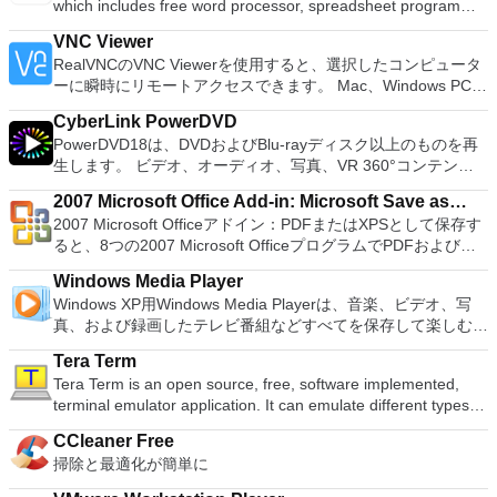
which includes free word processor, spreadsheet program
供するため、Playstation 2コンソールのすべての所有者は、
す：Arch Linux、Archbang、BartPE / pebuilder、CentOS、
and presentation maker. With these three programs you will
PCで動作するゲームを見ることができます。 PCSX2エミュレ
Damn Small Linux、Fedora、FreeDOS、Gentoo、
VNC Viewer
easily be able to deal with any office related tasks. WPS
ーターを使用すると、PS2コントローラーを使用して、本物の
gNewSense、Hiren&#39;s Boot CD、LiveXP、Knoppix、
RealVNCのVNC Viewerを使用すると、選択したコンピュータ
Office 2016 Free has multiple language support for English,
プレイステーション体験をシミュレートできます。このアプリ
Kubuntu、Linux Mint、NT Password Registry Editor、
ーに瞬時にリモートアクセスできます。 Mac、Windows PC、
French, German, Spanish, Portuguese,Russian and Polish
ケーションでは、ディスクからゲームを直接実行することも、
OpenSUSE、Parted Magic、Slackware、Tails、Trinity
またはLinuxマシン、世界中のどこからでも。 VNC Viewerを
languages. To switch between languages requires only a
ハードドライブからISOイメージとして実行することもできま
Rescue Kit、Ubuntu、Ultimate Boot CD、Windows XP（SP2
CyberLink PowerDVD
使用すると、コンピューターのデスクトップを表示したり、コ
single click! Despite being a free suite, WPS Office comes
す。 主な機能は次のとおりです。 Savestates：ボタンを1つ
以降）、Windows Server 2003 R2、Windows Vista、
PowerDVD18は、DVDおよびBlu-rayディスク以上のものを再
ンピューターの前に直接座っているかのようにマウスとキーボ
with many innovative features, such as the paragraph
押すだけで、ゲームの現在の「状態」を保存できます。 無制
Windows 7、Windows 8。 *このリストは完全ではありませ
生します。 ビデオ、オーディオ、写真、VR 360°コンテン
ードを制御したりできます。 VNC Viewerは、インストールと
adjustment tool and multiple tabbed feature. It also has a PDF
限のメモリーカード：好きなだけメモリーカードを保存でき、
ん。 サポートされている言語は次のとおりです。インドネシ
ツ、さらにはYouTubeやVimeoにとっても、PowerDVD18は重
使用が簡単です。制御したいデバイスでインストーラーを実行
converter, spell check and word count feature. WPS Office
8MBから64MBまでの単一の物理カードに制限されなくなりま
2007 Microsoft Office Add-in: Microsoft Save as
ア語、マレーシア語、セシュティナ、ダンスク、ドイツ語、英
要なエンターテイメントの仲間です。 Ultra HD HDR TVとサ
し、指示に従ってください。オプションで、Windowsでのリ
2016 Personal Edition supports switching language UI,File
した。 高解像度グラフィックス：PCSX2を使用すると、
2007 Microsoft Officeアドイン：PDFまたはXPSとして保存す
語、スペイン語、フランス語、フルバツキー、イタリア語、ラ
PDF or XPS
ラウンドサウンドシステムの可能性を解き放ち、360°ビデオ
モート展開に使用可能なMSIがあります。デスクトッププラッ
Roaming and Docer online templates. Key features include:
1080pまたは4K HDでゲームをプレイできます。 全体とし
ると、8つの2007 Microsoft OfficeプログラムでPDFおよび
トヴィエシュ、リエトゥビウ、マジャール、オランダ、ノルス
の増え続けるコレクションへのアクセスで仮想世界に没頭する
トフォームにVNC Viewerをインストールする権限がない場合
Writer Efficient word processor. Presentation Multimedia
て、PCSX2 PS2エミュレーターの機能は優れています。 PS2
XPS形式にエクスポートして保存できます。このツールを使用
ク、ポルスキ、ポルトガル、ポルトガル、スロヴェンスキー、
か、PCまたはラップトップでの比類のない再生サポートと独
は、スタンドアロンオプションを選択する必要があります。
presentations creator. Spreadsheets Powerful tool for data
Windows Media Player
ゲームを高い精度でエミュレートでき、Windowsとエミュレ
すると、これらのプログラムのサブセットでPDF形式および
スロベンツキー、スロヴェンスキーSrpski、Suomi、
自の強化により、どこにいても簡単にリラックスできます。
主な機能は次のとおりです。 クラウドサービスを介してVNC
processing and analysis. 100% compatible with MS Office
Windows XP用Windows Media Playerは、音楽、ビデオ、写
ーターを切り替えることができます。欠点は、高速ゲームに苦
XPS形式の電子メール添付ファイルとして送信することもでき
Svenska、Türkçe。
新機能は次のとおりです。 4K DHR向けに最適化 Ultra HD
Connectを実行しているコンピューターに接続します。 Apple
document file types (.docx, .pptx, .xlsx, etc.). Thousands of
真、および録画したテレビ番組などすべてを保存して楽しむ最
労し、時々フリーズまたはクラッシュすることです。* PCSX2
ます（特定の機能はプログラムによって異なります）。 この
Blu-ray、4K、HEVC / H.265およびHDR10コンテンツをサポー
Screen Sharing（ARD）などのサードパーティ製のVNC互換
free document templates. Built-in PDF reader. Mobile device
適な機能を搭載しています。 再生、表示、外出先で楽しむた
を使用するには、コンソールから抽出できるPlaystation 2
ダウンロードは、次のOfficeプログラムで動作します。
ト全画面モードで21：9モニターで2.35：1の映画を見る常時
ソフトウェアを実行しているコンピューターに直接接続しま
Tera Term
support (iOS and Android). WPS Cloud Storage included.
めのポータブル デバイスとの同期、さらには家中のデバイス
BIOSが必要です。
Microsoft Office Access 2007。 Microsoft Office Excel 2007。
オンのミニビューでYouTubeライブを見る YouTubeおよび
す。 各デバイスでVNC Viewerにサインインして、すべてのデ
Tera Term is an open source, free, software implemented,
Although it is a free suite, WPS Office 2016 Free comes with
との共有も、すべて1か所で行えます。 シンプルなデザイン -
Microsoft Office InfoPath 2007。 Microsoft Office OneNote
Vimeoで4K HDRおよび360ビデオを再生 VRエクスペリエンス
バイス間の接続をバックアップおよび同期します。 仮想キー
terminal emulator application. It can emulate different types of
many innovative features, including a useful a paragraph
まったく新しい外観でデジタル エンターテイメントを楽しめ
2007。 Microsoft Office PowerPoint 2007。 Microsoft Office
の向上：Microsoft Mixed Realityヘッドセット、HTC、VIVE、
ボードの上のスクロールバーには、Command / Windowsなど
computer terminals, from DEC VT100 to DEC VT382, and it
adjustment tool int he Writer program. It has an Office to PDF
ます。 大好きな音楽をより多く - デジタル音楽体験がさらに
Publisher 2007。 Microsoft Office Visio 2007。 Microsoft
およびOculus Riftをサポート Fire TVとキャストのサポート
CCleaner Free
の高度なキーが含まれています。 Bluetoothキーボードのサポ
supports telnet, SSH 1 & 2 and serial port connections. It also
converter, automatic spell checking and word count features.
楽しくなります。 エンターテイメントをすべて1つの場所に -
Office Word 2007。 2007 Microsoft Officeプログラムのこの
注：これは商用トライアルです。
掃除と最適化が簡単に
ート。 VNC Connectサブスクリプションには、無料、有料、
has a built-in macro scripting language and some other useful
It also has some neat tools such as the Watermark in
音楽、ビデオ、写真、録画したテレビ番組をすべて保存して楽
Microsoft Save as PDFまたはXPSアドインは、2007 Microsoft
試用の3つのバージョンがあります。 制御する必要のあるマシ
plugins. Key features include: Automatically creates logs with
document, and converting PowerPoint to Word document
しめます。 どこでも楽しめる - どこにいても音楽、ビデオ、