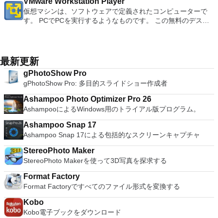
Office systemソフトウェアの補足条項であり、2007 Microsoft
VMware Workstation Player
ンごとに、RealVNCのWebサイトにアクセスして、各コンピ
unique log names. Supports SSH, standard telnet and serial
support. Overall, WPS Office 2016 Free is a good alternative
写真にアクセスできます。
Office systemソフトウェアのライセンス条項の対象となりま
仮想マシンは、ソフトウェアで定義されたコンピューターで
ューターにVNC Connectをダウンロードするだけです。次
ports. Supports dec/digital/vt terminal standards. Tera Term is
to Microsoft's offering. The Writer program is a versatile word
す。 システム要件：サポートされているオペレーティングシ
す。 PCでPCを実行するようなものです。 この無料のデスク
に、RealVNCアカウントの資格情報を使用して、ローカルマ
a useful application, which allows the connection to any
processor; the Presentation program is an easy to use and
ステム。 Windows Server 2003、Windows Vista、Windows
トップ仮想化ソフトウェアアプリケーションにより、VMware
シンでVNC Viewerにサインインします。そこから、コンピュ
remote Telnet or SSH hosts. It sports a clean and crisp layout
effective slide show maker that helps you to create impressive
XP Service Pack 2。
Workstation、VMware Fusion、VMware Server、または
ーターを確認して接続できます。 VNC Connectを使用する
that is easy to work with. The application does not take a long
multimedia presentations; and the Spreadsheets program is
VMware ESXで作成された仮想マシンを簡単に操作できます。
と、セッションはエンドツーエンドで暗号化されます。アプリ
time to wrap your head around and is also very light on
both a flexible and a powerful spreadsheet application.
主な機能は次のとおりです。 1台のPCで複数のオペレーティ
最新更新
はすぐに各コンピューターをパスワードで保護します。コンピ
system resources. So, if you need a free terminal emulator,
ングシステムを同時に実行します。 インストールや構成の問
ューターへのログインに使用するのと同じユーザー名とパスワ
which is easy to master and supports remote Telnet or SSH
gPhotoShow Pro
題なしに、事前構成された製品の利点を体験してください。
ードを入力するだけです。 WIN 7,8,8.1,10をサポートしま
host connections then Tera Term is a good choice.
gPhotoShow Pro: 多目的スライドショー作成者
ホストコンピューターと仮想マシン間でデータを共有します。
す。 VNC ViewerのMacバージョンをお探しですか？ここから
32ビットと64ビットの両方の仮想マシンを実行します。 2-
ダウンロード
Ashampoo Photo Optimizer Pro 26
way Virtual SMPを活用します。 サードパーティの仮想マシン
AshampooによるWindows用のトライアル版プログラム。
とイメージを使用します。 ホストコンピューターと仮想マシ
ン間でデータを共有します。 幅広いホストおよびゲストオペ
Ashampoo Snap 17
レーティングシステムのサポート。 USB 2.0デバイスのサポー
Ashampoo Snap 17による包括的なスクリーンキャプチャ
ト。 起動時にアプライアンス情報を取得します。 直感的なホ
ームページインターフェイスを介して仮想マシンに簡単にアク
StereoPhoto Maker
セスできます。 VMware Playerは、Microsoft Virtual Server仮
StereoPhoto Makerを使って3D写真を探求する
想マシンまたはMicrosoft Virtual PC仮想マシンもサポートして
Format Factory
います。
Format Factoryですべてのファイル形式を変換する
Kobo
Kobo電子ブックをダウンロード