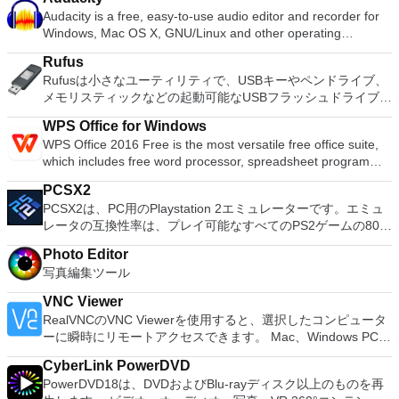
ョンの拡張（特にシステムドライブ用）、ディスク領域の管
簡単に最適化するプログラムを探しているなら、Photoscape
的な写真を1つ作成します。 結合：複数の写真を垂直または水
Audacity is a free, easy-to-use audio editor and recorder for
理、MBRおよびGUIDパーティションテーブル（GPT）ディス
Portableはまさに探しているものでしょう。ビューアとは別
平に添付して、1枚の最終写真を作成します。 GIF Creator：
Windows, Mac OS X, GNU/Linux and other operating
クのディスク領域不足の問題の解決を可能にします。 パーテ
に、Photoscape Portableには、コントラスト、レベル、ケラ
アニメーションGIFを作成します。 印刷：写真を印刷します。
systems. You can use Audacity to: Record live audio. Convert
ィションのサイズ変更/移動システムドライブを拡張するディ
レ、その他の多くの画像パラメータの設定だけでなく、クロー
Rufus
スクリーンキャプチャ：スクリーンショットをキャプチャして
tapes and records into digital recordings or CDs. Edit Ogg
スクとパーティションをコピーパーティションをマージ分割パ
ン、切り抜き、シャープ化、色消しの機能があります。 ペー
Rufusは小さなユーティリティで、USBキーやペンドライブ、
保存します。 カラーピッカー：画像を拡大し、色を検索して
Vorbis, MP3, WAV or AIFF sound files. Cut, copy, splice or mix
ーティション空き領域を再分配するダイナミックディスクの変
ジ上に写真を簡単に配置して、最終画像として保存したり、印
メモリスティックなどの起動可能なUSBフラッシュドライブを
選択します。 名前の変更：バッチモードで写真ファイル名を
sounds together. Change the speed or pitch of a recording.
換パーティションを回復する
刷したりできるテンプレートがいくつかあります。
フォーマットおよび作成できます。 Rufusは、次のシナリオで
変更します。 言語：英語、スペイン語、ドイツ語、日本語、
Add new effects with LADSPA plug-ins. And more!
WPS Office for Windows
Photoscapeには、赤目除去およびバッチ編集用のツールも含
役立ちます。 Windows、Linux、およびUEFI用の起動可能な
中国語、韓国語。 全体として、Photoscape X Proは非常に機
WPS Office 2016 Free is the most versatile free office suite,
まれています。スクリーンショットを撮ってGIFを生成する機
ISOからUSBインストールメディアを作成する必要がある場
能的な写真編集アプリであり、利用可能な有名な編集スイート
which includes free word processor, spreadsheet program
能を備えたPhotoscape Portableは、非常に便利な画像ツール
合。 OSがインストールされていないシステムで作業する必要
のいくつかに代わる優れた選択肢です。 注：これは無料の試
and presentation maker. With these three programs you will
です。
がある場合。 BIOSまたはその他のファームウェアをDOSから
用版です。購入を決定する前に、Photoscape X Proの*時間無
PCSX2
easily be able to deal with any office related tasks. WPS
フラッシュする必要がある場合。 低レベルのユーティリティ
制限*の無料試用版を試すことができます。 * Photoscape X
PCSX2は、PC用のPlaystation 2エミュレーターです。エミュ
Office 2016 Free has multiple language support for English,
を実行する必要がある場合。 Rufusは次の* ISOで動作しま
ProにはWIN 10が必要です。
レータの互換性率は、プレイ可能なすべてのPS2ゲームの80％
French, German, Spanish, Portuguese,Russian and Polish
す：Arch Linux、Archbang、BartPE / pebuilder、CentOS、
以上を誇っています。かなり強力なコンピューターを所有して
languages. To switch between languages requires only a
Damn Small Linux、Fedora、FreeDOS、Gentoo、
Photo Editor
いる場合、PCSX2は優れたエミュレーターです。また、この
single click! Despite being a free suite, WPS Office comes
gNewSense、Hiren&#39;s Boot CD、LiveXP、Knoppix、
写真編集ツール
アプリケーションはローエンドコンピューターのサポートも提
with many innovative features, such as the paragraph
Kubuntu、Linux Mint、NT Password Registry Editor、
供するため、Playstation 2コンソールのすべての所有者は、
adjustment tool and multiple tabbed feature. It also has a PDF
OpenSUSE、Parted Magic、Slackware、Tails、Trinity
VNC Viewer
PCで動作するゲームを見ることができます。 PCSX2エミュレ
converter, spell check and word count feature. WPS Office
Rescue Kit、Ubuntu、Ultimate Boot CD、Windows XP（SP2
RealVNCのVNC Viewerを使用すると、選択したコンピュータ
ーターを使用すると、PS2コントローラーを使用して、本物の
2016 Personal Edition supports switching language UI,File
以降）、Windows Server 2003 R2、Windows Vista、
ーに瞬時にリモートアクセスできます。 Mac、Windows PC、
プレイステーション体験をシミュレートできます。このアプリ
Roaming and Docer online templates. Key features include:
Windows 7、Windows 8。 *このリストは完全ではありませ
またはLinuxマシン、世界中のどこからでも。 VNC Viewerを
ケーションでは、ディスクからゲームを直接実行することも、
Writer Efficient word processor. Presentation Multimedia
CyberLink PowerDVD
ん。 サポートされている言語は次のとおりです。インドネシ
使用すると、コンピューターのデスクトップを表示したり、コ
ハードドライブからISOイメージとして実行することもできま
presentations creator. Spreadsheets Powerful tool for data
PowerDVD18は、DVDおよびBlu-rayディスク以上のものを再
ア語、マレーシア語、セシュティナ、ダンスク、ドイツ語、英
ンピューターの前に直接座っているかのようにマウスとキーボ
す。 主な機能は次のとおりです。 Savestates：ボタンを1つ
processing and analysis. 100% compatible with MS Office