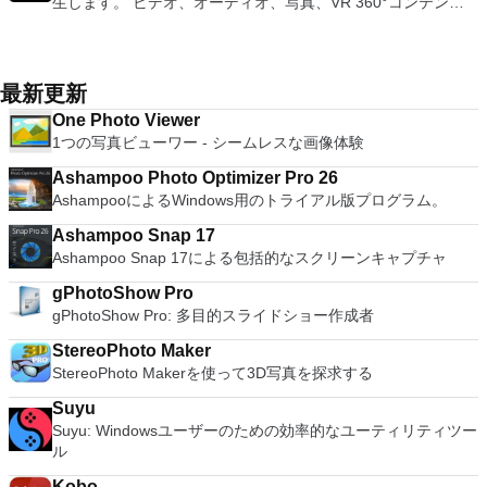
生します。 ビデオ、オーディオ、写真、VR 360°コンテン
語、スペイン語、フランス語、フルバツキー、イタリア語、ラ
ードを制御したりできます。 VNC Viewerは、インストールと
押すだけで、ゲームの現在の「状態」を保存できます。 無制
document file types (.docx, .pptx, .xlsx, etc.). Thousands of
ツ、さらにはYouTubeやVimeoにとっても、PowerDVD18は重
トヴィエシュ、リエトゥビウ、マジャール、オランダ、ノルス
使用が簡単です。制御したいデバイスでインストーラーを実行
限のメモリーカード：好きなだけメモリーカードを保存でき、
free document templates. Built-in PDF reader. Mobile device
要なエンターテイメントの仲間です。 Ultra HD HDR TVとサ
ク、ポルスキ、ポルトガル、ポルトガル、スロヴェンスキー、
し、指示に従ってください。オプションで、Windowsでのリ
8MBから64MBまでの単一の物理カードに制限されなくなりま
support (iOS and Android). WPS Cloud Storage included.
ラウンドサウンドシステムの可能性を解き放ち、360°ビデオ
スロベンツキー、スロヴェンスキーSrpski、Suomi、
モート展開に使用可能なMSIがあります。デスクトッププラッ
した。 高解像度グラフィックス：PCSX2を使用すると、
Although it is a free suite, WPS Office 2016 Free comes with
の増え続けるコレクションへのアクセスで仮想世界に没頭する
Svenska、Türkçe。
トフォームにVNC Viewerをインストールする権限がない場合
最新更新
1080pまたは4K HDでゲームをプレイできます。 全体とし
many innovative features, including a useful a paragraph
か、PCまたはラップトップでの比類のない再生サポートと独
は、スタンドアロンオプションを選択する必要があります。
て、PCSX2 PS2エミュレーターの機能は優れています。 PS2
One Photo Viewer
adjustment tool int he Writer program. It has an Office to PDF
自の強化により、どこにいても簡単にリラックスできます。
主な機能は次のとおりです。 クラウドサービスを介してVNC
ゲームを高い精度でエミュレートでき、Windowsとエミュレ
1つの写真ビューワー - シームレスな画像体験
converter, automatic spell checking and word count features.
新機能は次のとおりです。 4K DHR向けに最適化 Ultra HD
Connectを実行しているコンピューターに接続します。 Apple
ーターを切り替えることができます。欠点は、高速ゲームに苦
It also has some neat tools such as the Watermark in
Blu-ray、4K、HEVC / H.265およびHDR10コンテンツをサポー
Screen Sharing（ARD）などのサードパーティ製のVNC互換
Ashampoo Photo Optimizer Pro 26
労し、時々フリーズまたはクラッシュすることです。* PCSX2
document, and converting PowerPoint to Word document
ト全画面モードで21：9モニターで2.35：1の映画を見る常時
ソフトウェアを実行しているコンピューターに直接接続しま
AshampooによるWindows用のトライアル版プログラム。
を使用するには、コンソールから抽出できるPlaystation 2
support. Overall, WPS Office 2016 Free is a good alternative
オンのミニビューでYouTubeライブを見る YouTubeおよび
す。 各デバイスでVNC Viewerにサインインして、すべてのデ
BIOSが必要です。
to Microsoft's offering. The Writer program is a versatile word
Vimeoで4K HDRおよび360ビデオを再生 VRエクスペリエンス
バイス間の接続をバックアップおよび同期します。 仮想キー
Ashampoo Snap 17
processor; the Presentation program is an easy to use and
の向上：Microsoft Mixed Realityヘッドセット、HTC、VIVE、
ボードの上のスクロールバーには、Command / Windowsなど
Ashampoo Snap 17による包括的なスクリーンキャプチャ
effective slide show maker that helps you to create impressive
およびOculus Riftをサポート Fire TVとキャストのサポート
の高度なキーが含まれています。 Bluetoothキーボードのサポ
multimedia presentations; and the Spreadsheets program is
注：これは商用トライアルです。
gPhotoShow Pro
ート。 VNC Connectサブスクリプションには、無料、有料、
both a flexible and a powerful spreadsheet application.
gPhotoShow Pro: 多目的スライドショー作成者
試用の3つのバージョンがあります。 制御する必要のあるマシ
ンごとに、RealVNCのWebサイトにアクセスして、各コンピ
StereoPhoto Maker
ューターにVNC Connectをダウンロードするだけです。次
StereoPhoto Makerを使って3D写真を探求する
に、RealVNCアカウントの資格情報を使用して、ローカルマ
シンでVNC Viewerにサインインします。そこから、コンピュ
Suyu
ーターを確認して接続できます。 VNC Connectを使用する
Suyu: Windowsユーザーのための効率的なユーティリティツー
と、セッションはエンドツーエンドで暗号化されます。アプリ
ル
はすぐに各コンピューターをパスワードで保護します。コンピ
ューターへのログインに使用するのと同じユーザー名とパスワ
Kobo