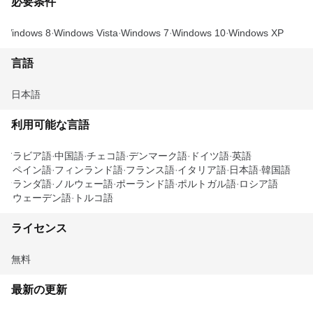
必要条件
Windows 8
Windows Vista
Windows 7
Windows 10
Windows XP
言語
日本語
利用可能な言語
アラビア語
中国語
チェコ語
デンマーク語
ドイツ語
英語
スペイン語
フィンランド語
フランス語
イタリア語
日本語
韓国語
オランダ語
ノルウェー語
ポーランド語
ポルトガル語
ロシア語
スウェーデン語
トルコ語
ライセンス
無料
最新の更新