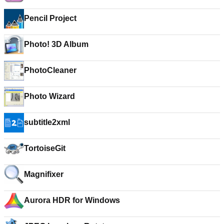
Pencil Project
Photo! 3D Album
PhotoCleaner
Photo Wizard
subtitle2xml
TortoiseGit
Magnifixer
Aurora HDR for Windows