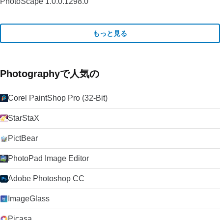
PhotoScape 1.0.0.1298.0
もっと見る
Photographyで人気の
Corel PaintShop Pro (32-Bit)
StarStaX
PictBear
PhotoPad Image Editor
Adobe Photoshop CC
ImageGlass
Picasa