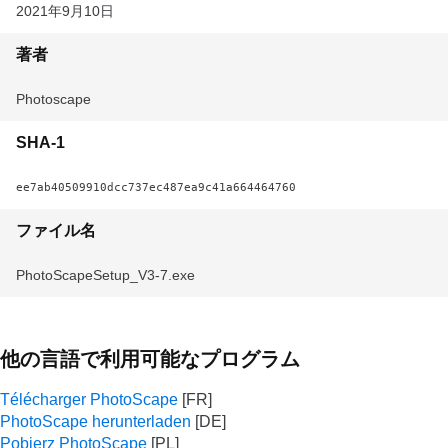
2021年9月10日
著者
Photoscape
SHA-1
ee7ab40509910dcc737ec487ea9c41a664464760
ファイル名
PhotoScapeSetup_V3-7.exe
他の言語で利用可能なプログラム
Télécharger PhotoScape
PhotoScape herunterladen
Pobierz PhotoScape