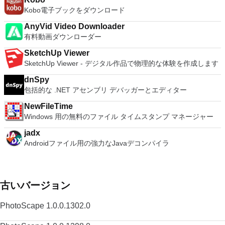
ードを入力するだけです。 WIN 7,8,8.1,10をサポートしま
Kobo電子ブックをダウンロード
す。 VNC ViewerのMacバージョンをお探しですか？ここから
ダウンロード
AnyVid Video Downloader
有料動画ダウンローダー
SketchUp Viewer
SketchUp Viewer - デジタル作品で物理的な体験を作成します
dnSpy
包括的な .NET アセンブリ デバッガーとエディター
NewFileTime
Windows 用の無料のファイル タイムスタンプ マネージャー
jadx
Androidファイル用の強力なJavaデコンパイラ
古いバージョン
PhotoScape 1.0.0.1302.0