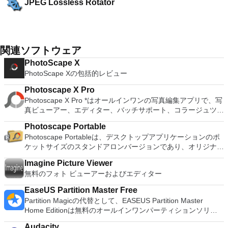
JPEG Lossless Rotator
関連ソフトウェア
PhotoScape X
PhotoScape Xの包括的レビュー
Photoscape X Pro
Photoscape X Pro *はオールインワンの写真編集アプリで、写
真ビューアー、エディター、バッチサポート、コラージュツー
ル、結合ツール、GIF作成ツール、カラーなど、あらゆる種類
Photoscape Portable
の写真関連機能を備えています。ピッカー、スクリーンキャプ
Photoscape Portableは、デスクトップアプリケーションのポ
チャツール、およびRAW画像のサポート。 主な機能は次のと
ケットサイズのスタンドアロンバージョンであり、オリジナル
おりです。 エディター：回転、サイズ変更、トリミング、色
と同様に、Photoscape Portableは優れた写真編集ツールで
調整、フィルム効果、光漏れ、逆光補正、ブルーム、HDR、
Imagine Picture Viewer
す。これには、表示、最適化、編集、印刷、そして写真。この
ディヘイズ。 ホワイトバランス、カーブ、ペイントブラシ、
無料のフォト ビューアーおよびエディター
アプリケーションは無料で、USBスティックから直接実行され
スポットヒーリングブラシ、赤目補正、ゆがみ。 バッチ：複
ます。 Photoscape Portableには、異常に設計されたインター
数の写真をバッチ編集します。 ビューアー：フォトブラウザ
EaseUS Partition Master Free
フェイスがあります。丸い形のメニューから、ファイル名変
ー、フルスクリーンビューアー、バッチ名前変更、バッチサイ
Partition Magicの代替として、EASEUS Partition Master
更、カラーピッカー、スクリーンキャプチャツール、RAWコ
ズ変更、バッチ形式変更、ロスレス回転、共有（電子メール、
Home Editionは無料のオールインワンパーティションソリュ
ンバーター、アニメーションGIFを作成するツールなど、すべ
Twitter、Facebook、Picasa、Flickr）、Exifビューアー。 コラ
ーションおよびディスク管理ユーティリティです。パーティシ
てのツールにアクセスできます。 写真や画像の簡単な概要を
ージュ：複数の写真をコラージュフレームにマージして、最終
Audacity