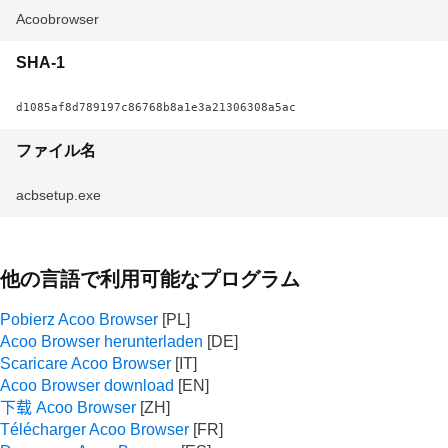
Acoobrowser
SHA-1
d1085af8d789197c86768b8a1e3a21306308a5ac
ファイル名
acbsetup.exe
他の言語で利用可能なプログラム
Pobierz Acoo Browser
Acoo Browser herunterladen
Scaricare Acoo Browser
Acoo Browser download
下载 Acoo Browser
Télécharger Acoo Browser