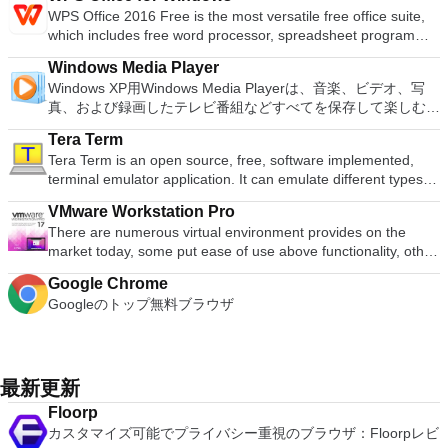
すると、これらのプログラムのサブセットでPDF形式および
自の強化により、どこにいても簡単にリラックスできます。
主な機能は次のとおりです。 クラウドサービスを介してVNC
以降）、Windows Server 2003 R2、Windows Vista、
WPS Office 2016 Free is the most versatile free office suite,
ーターを切り替えることができます。欠点は、高速ゲームに苦
XPS形式の電子メール添付ファイルとして送信することもでき
新機能は次のとおりです。 4K DHR向けに最適化 Ultra HD
Connectを実行しているコンピューターに接続します。 Apple
Windows 7、Windows 8。 *このリストは完全ではありませ
which includes free word processor, spreadsheet program
労し、時々フリーズまたはクラッシュすることです。* PCSX2
ます（特定の機能はプログラムによって異なります）。 この
Blu-ray、4K、HEVC / H.265およびHDR10コンテンツをサポー
Screen Sharing（ARD）などのサードパーティ製のVNC互換
ん。 サポートされている言語は次のとおりです。インドネシ
and presentation maker. With these three programs you will
を使用するには、コンソールから抽出できるPlaystation 2
ダウンロードは、次のOfficeプログラムで動作します。
ト全画面モードで21：9モニターで2.35：1の映画を見る常時
ソフトウェアを実行しているコンピューターに直接接続しま
Windows Media Player
ア語、マレーシア語、セシュティナ、ダンスク、ドイツ語、英
easily be able to deal with any office related tasks. WPS
BIOSが必要です。
Microsoft Office Access 2007。 Microsoft Office Excel 2007。
オンのミニビューでYouTubeライブを見る YouTubeおよび
す。 各デバイスでVNC Viewerにサインインして、すべてのデ
Windows XP用Windows Media Playerは、音楽、ビデオ、写
語、スペイン語、フランス語、フルバツキー、イタリア語、ラ
Office 2016 Free has multiple language support for English,
Microsoft Office InfoPath 2007。 Microsoft Office OneNote
Vimeoで4K HDRおよび360ビデオを再生 VRエクスペリエンス
バイス間の接続をバックアップおよび同期します。 仮想キー
真、および録画したテレビ番組などすべてを保存して楽しむ最
トヴィエシュ、リエトゥビウ、マジャール、オランダ、ノルス
French, German, Spanish, Portuguese,Russian and Polish
2007。 Microsoft Office PowerPoint 2007。 Microsoft Office
の向上：Microsoft Mixed Realityヘッドセット、HTC、VIVE、
ボードの上のスクロールバーには、Command / Windowsなど
適な機能を搭載しています。 再生、表示、外出先で楽しむた
ク、ポルスキ、ポルトガル、ポルトガル、スロヴェンスキー、
languages. To switch between languages requires only a
Publisher 2007。 Microsoft Office Visio 2007。 Microsoft
およびOculus Riftをサポート Fire TVとキャストのサポート
Tera Term
の高度なキーが含まれています。 Bluetoothキーボードのサポ
めのポータブル デバイスとの同期、さらには家中のデバイス
スロベンツキー、スロヴェンスキーSrpski、Suomi、
single click! Despite being a free suite, WPS Office comes
Office Word 2007。 2007 Microsoft Officeプログラムのこの
注：これは商用トライアルです。
Tera Term is an open source, free, software implemented,
ート。 VNC Connectサブスクリプションには、無料、有料、
との共有も、すべて1か所で行えます。 シンプルなデザイン -
Svenska、Türkçe。
with many innovative features, such as the paragraph
Microsoft Save as PDFまたはXPSアドインは、2007 Microsoft
terminal emulator application. It can emulate different types of
試用の3つのバージョンがあります。 制御する必要のあるマシ
まったく新しい外観でデジタル エンターテイメントを楽しめ
adjustment tool and multiple tabbed feature. It also has a PDF
Office systemソフトウェアの補足条項であり、2007 Microsoft
computer terminals, from DEC VT100 to DEC VT382, and it
ンごとに、RealVNCのWebサイトにアクセスして、各コンピ
ます。 大好きな音楽をより多く - デジタル音楽体験がさらに
converter, spell check and word count feature. WPS Office
Office systemソフトウェアのライセンス条項の対象となりま
VMware Workstation Pro
supports telnet, SSH 1 & 2 and serial port connections. It also
ューターにVNC Connectをダウンロードするだけです。次
楽しくなります。 エンターテイメントをすべて1つの場所に -
2016 Personal Edition supports switching language UI,File
す。 システム要件：サポートされているオペレーティングシ
There are numerous virtual environment provides on the
has a built-in macro scripting language and some other useful
に、RealVNCアカウントの資格情報を使用して、ローカルマ
音楽、ビデオ、写真、録画したテレビ番組をすべて保存して楽
Roaming and Docer online templates. Key features include:
ステム。 Windows Server 2003、Windows Vista、Windows
market today, some put ease of use above functionality, other
plugins. Key features include: Automatically creates logs with
シンでVNC Viewerにサインインします。そこから、コンピュ
しめます。 どこでも楽しめる - どこにいても音楽、ビデオ、
Writer Efficient word processor. Presentation Multimedia
XP Service Pack 2。
place integration above stability. VMware Workstation Pro is
unique log names. Supports SSH, standard telnet and serial
ーターを確認して接続できます。 VNC Connectを使用する
写真にアクセスできます。
presentations creator. Spreadsheets Powerful tool for data
Google Chrome
the easiest to use, the fastest and the most reliable app when
ports. Supports dec/digital/vt terminal standards. Tera Term is
と、セッションはエンドツーエンドで暗号化されます。アプリ
processing and analysis. 100% compatible with MS Office
Googleのトップ無料ブラウザ
it comes to evaluating a new OS, or new software apps and
a useful application, which allows the connection to any
はすぐに各コンピューターをパスワードで保護します。コンピ
document file types (.docx, .pptx, .xlsx, etc.). Thousands of
patches, in an isolated and safe virtualized environment. Key
remote Telnet or SSH hosts. It sports a clean and crisp layout
ューターへのログインに使用するのと同じユーザー名とパスワ
free document templates. Built-in PDF reader. Mobile device
Features include: Powerful 3D Graphics - DirectX 10* and
that is easy to work with. The application does not take a long
ードを入力するだけです。 WIN 7,8,8.1,10をサポートしま
support (iOS and Android). WPS Cloud Storage included.
OpenGL 3.3 support. VMware Compatibility - Create one; Run
time to wrap your head around and is also very light on
す。 VNC ViewerのMacバージョンをお探しですか？ここから
Although it is a free suite, WPS Office 2016 Free comes with
anywhere on VMware software. vSphere and vCloud Air
最新更新
system resources. So, if you need a free terminal emulator,
ダウンロード
many innovative features, including a useful a paragraph
Support - Drag and drop VMs between environments.
which is easy to master and supports remote Telnet or SSH
Floorp
adjustment tool int he Writer program. It has an Office to PDF
Restricted and Encrypted VMs - Protection and performance
host connections then Tera Term is a good choice.
カスタマイズ可能でプライバシー重視のブラウザ：Floorpレビ
converter, automatic spell checking and word count features.
enhancements. Expiring Virtual Machines - Time-limited