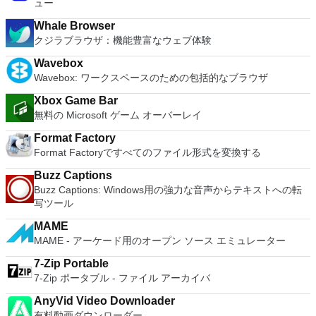
ュー
It also has some neat tools such as the Watermark in
virtual machines. Latest Hardware Support - Broadwell and
document, and converting PowerPoint to Word document
Haswell CPU support. Enterprise Quality Virtual Machines -
Whale Browser
support. Overall, WPS Office 2016 Free is a good alternative
16 vCPUs, 8TB virtual disks, and 64GB memory. Enhanced
クジラブラウザ：機能豊富なウェブ体験
to Microsoft's offering. The Writer program is a versatile word
IPv6 Support - IPv6-to-IPv4 NAT (6to4 and 4to6). Virtual
processor; the Presentation program is an easy to use and
Machine Video Memory - Up to 2GB. Enhanced Connectivity -
Wavebox
effective slide show maker that helps you to create impressive
USB 3.0, Bluetooth, HD audio, printers, and Skype support.
Wavebox: ワークスペースのための包括的なブラウザ
multimedia presentations; and the Spreadsheets program is
High Resolution Displays - 4K UHD and QHD+ support.
both a flexible and a powerful spreadsheet application.
Xbox Game Bar
VMware Workstation Pro is a perfect choice for those of you
無料の Microsoft ゲーム オーバーレイ
who are a little skeptical about making the leap over to
Windows 10. By utilizing an app like this, you'll get to try out
Format Factory
all of Windows 10's new features in a safe sandboxed
Format Factoryですべてのファイル形式を変換する
environment, without the need to install the OS natively.
VMware Workstation Pro doesn't just support Microsofts OS,
Buzz Captions
you can also install Linux VMs, including Ubuntu, Red Hat,
Buzz Captions: Windows用の強力な音声からテキストへの転
Fedora, and lots of other distributions as well. Overall,
写ツール
Workstation Pro offers high performance, strong reliability,
and cutting edge features that make it stand out from the
MAME
crowd. The full version is a little pricey, but you do get what
MAME - アーケード用のオープン ソース エミュレーター
you pay for.
7-Zip Portable
7-Zip ポータブル - ファイル アーカイバ
AnyVid Video Downloader
有料動画ダウンローダー