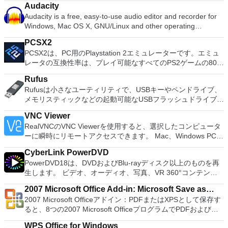
Audacity
ョンの拡張（特にシステムドライブ用）、ディスク領域の管
Audacity is a free, easy-to-use audio editor and recorder for
理、MBRおよびGUIDパーティションテーブル（GPT）ディス
Windows, Mac OS X, GNU/Linux and other operating
クのディスク領域不足の問題の解決を可能にします。 パーテ
systems. You can use Audacity to: Record live audio. Convert
ィションのサイズ変更/移動システムドライブを拡張するディ
PCSX2
tapes and records into digital recordings or CDs. Edit Ogg
スクとパーティションをコピーパーティションをマージ分割パ
PCSX2は、PC用のPlaystation 2エミュレーターです。エミュ
Vorbis, MP3, WAV or AIFF sound files. Cut, copy, splice or mix
ーティション空き領域を再分配するダイナミックディスクの変
レータの互換性率は、プレイ可能なすべてのPS2ゲームの80％
sounds together. Change the speed or pitch of a recording.
換パーティションを回復する
以上を誇っています。かなり強力なコンピューターを所有して
Add new effects with LADSPA plug-ins. And more!
Rufus
いる場合、PCSX2は優れたエミュレーターです。また、この
Rufusは小さなユーティリティで、USBキーやペンドライブ、
アプリケーションはローエンドコンピューターのサポートも提
メモリスティックなどの起動可能なUSBフラッシュドライブを
供するため、Playstation 2コンソールのすべての所有者は、
フォーマットおよび作成できます。 Rufusは、次のシナリオで
PCで動作するゲームを見ることができます。 PCSX2エミュレ
VNC Viewer
役立ちます。 Windows、Linux、およびUEFI用の起動可能な
ーターを使用すると、PS2コントローラーを使用して、本物の
RealVNCのVNC Viewerを使用すると、選択したコンピュータ
ISOからUSBインストールメディアを作成する必要がある場
プレイステーション体験をシミュレートできます。このアプリ
ーに瞬時にリモートアクセスできます。 Mac、Windows PC、
合。 OSがインストールされていないシステムで作業する必要
ケーションでは、ディスクからゲームを直接実行することも、
またはLinuxマシン、世界中のどこからでも。 VNC Viewerを
がある場合。 BIOSまたはその他のファームウェアをDOSから
ハードドライブからISOイメージとして実行することもできま
CyberLink PowerDVD
使用すると、コンピューターのデスクトップを表示したり、コ
フラッシュする必要がある場合。 低レベルのユーティリティ
す。 主な機能は次のとおりです。 Savestates：ボタンを1つ
PowerDVD18は、DVDおよびBlu-rayディスク以上のものを再
ンピューターの前に直接座っているかのようにマウスとキーボ
を実行する必要がある場合。 Rufusは次の* ISOで動作しま
押すだけで、ゲームの現在の「状態」を保存できます。 無制
生します。 ビデオ、オーディオ、写真、VR 360°コンテン
ードを制御したりできます。 VNC Viewerは、インストールと
す：Arch Linux、Archbang、BartPE / pebuilder、CentOS、
限のメモリーカード：好きなだけメモリーカードを保存でき、
ツ、さらにはYouTubeやVimeoにとっても、PowerDVD18は重
使用が簡単です。制御したいデバイスでインストーラーを実行
Damn Small Linux、Fedora、FreeDOS、Gentoo、
8MBから64MBまでの単一の物理カードに制限されなくなりま
2007 Microsoft Office Add-in: Microsoft Save as
要なエンターテイメントの仲間です。 Ultra HD HDR TVとサ
し、指示に従ってください。オプションで、Windowsでのリ
gNewSense、Hiren&#39;s Boot CD、LiveXP、Knoppix、
した。 高解像度グラフィックス：PCSX2を使用すると、
2007 Microsoft Officeアドイン：PDFまたはXPSとして保存す
PDF or XPS
ラウンドサウンドシステムの可能性を解き放ち、360°ビデオ
モート展開に使用可能なMSIがあります。デスクトッププラッ
Kubuntu、Linux Mint、NT Password Registry Editor、
1080pまたは4K HDでゲームをプレイできます。 全体とし
ると、8つの2007 Microsoft OfficeプログラムでPDFおよび
の増え続けるコレクションへのアクセスで仮想世界に没頭する
トフォームにVNC Viewerをインストールする権限がない場合
OpenSUSE、Parted Magic、Slackware、Tails、Trinity
て、PCSX2 PS2エミュレーターの機能は優れています。 PS2
XPS形式にエクスポートして保存できます。このツールを使用
か、PCまたはラップトップでの比類のない再生サポートと独
は、スタンドアロンオプションを選択する必要があります。
Rescue Kit、Ubuntu、Ultimate Boot CD、Windows XP（SP2
WPS Office for Windows
ゲームを高い精度でエミュレートでき、Windowsとエミュレ