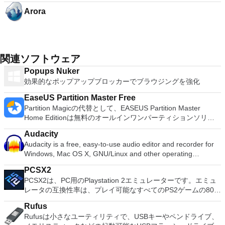
Arora
関連ソフトウェア
Popups Nuker
効果的なポップアップブロッカーでブラウジングを強化
EaseUS Partition Master Free
Partition Magicの代替として、EASEUS Partition Master
Home Editionは無料のオールインワンパーティションソリュ
ーションおよびディスク管理ユーティリティです。パーティシ
Audacity
ョンの拡張（特にシステムドライブ用）、ディスク領域の管
Audacity is a free, easy-to-use audio editor and recorder for
理、MBRおよびGUIDパーティションテーブル（GPT）ディス
Windows, Mac OS X, GNU/Linux and other operating
クのディスク領域不足の問題の解決を可能にします。 パーテ
systems. You can use Audacity to: Record live audio. Convert
ィションのサイズ変更/移動システムドライブを拡張するディ
PCSX2
tapes and records into digital recordings or CDs. Edit Ogg
スクとパーティションをコピーパーティションをマージ分割パ
PCSX2は、PC用のPlaystation 2エミュレーターです。エミュ
Vorbis, MP3, WAV or AIFF sound files. Cut, copy, splice or mix
ーティション空き領域を再分配するダイナミックディスクの変
レータの互換性率は、プレイ可能なすべてのPS2ゲームの80％
sounds together. Change the speed or pitch of a recording.
換パーティションを回復する
以上を誇っています。かなり強力なコンピューターを所有して
Add new effects with LADSPA plug-ins. And more!
Rufus
いる場合、PCSX2は優れたエミュレーターです。また、この
Rufusは小さなユーティリティで、USBキーやペンドライブ、
アプリケーションはローエンドコンピューターのサポートも提