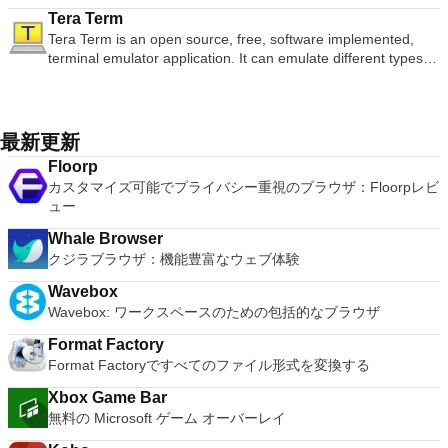
ボードの上のスクロールバーには、Command / Windowsなど
place integration above stability. VMware Workstation Pro is
adjustment tool int he Writer program. It has an Office to PDF
ます。 大好きな音楽をより多く - デジタル音楽体験がさらに
Publisher 2007。 Microsoft Office Visio 2007。 Microsoft
およびOculus Riftをサポート Fire TVとキャストのサポート
Tera Term
の高度なキーが含まれています。 Bluetoothキーボードのサポ
the easiest to use, the fastest and the most reliable app when
converter, automatic spell checking and word count features.
楽しくなります。 エンターテイメントをすべて1つの場所に -
Office Word 2007。 2007 Microsoft Officeプログラムのこの
注：これは商用トライアルです。
Tera Term is an open source, free, software implemented,
ート。 VNC Connectサブスクリプションには、無料、有料、
it comes to evaluating a new OS, or new software apps and
It also has some neat tools such as the Watermark in
音楽、ビデオ、写真、録画したテレビ番組をすべて保存して楽
Microsoft Save as PDFまたはXPSアドインは、2007 Microsoft
terminal emulator application. It can emulate different types of
試用の3つのバージョンがあります。 制御する必要のあるマシ
patches, in an isolated and safe virtualized environment. Key
document, and converting PowerPoint to Word document
しめます。 どこでも楽しめる - どこにいても音楽、ビデオ、
Office systemソフトウェアの補足条項であり、2007 Microsoft
computer terminals, from DEC VT100 to DEC VT382, and it
ンごとに、RealVNCのWebサイトにアクセスして、各コンピ
Features include: Powerful 3D Graphics - DirectX 10* and
support. Overall, WPS Office 2016 Free is a good alternative
写真にアクセスできます。
Office systemソフトウェアのライセンス条項の対象となりま
supports telnet, SSH 1 & 2 and serial port connections. It also
ューターにVNC Connectをダウンロードするだけです。次
OpenGL 3.3 support. VMware Compatibility - Create one; Run
to Microsoft's offering. The Writer program is a versatile word
す。 システム要件：サポートされているオペレーティングシ
has a built-in macro scripting language and some other useful
に、RealVNCアカウントの資格情報を使用して、ローカルマ
anywhere on VMware software. vSphere and vCloud Air
processor; the Presentation program is an easy to use and
ステム。 Windows Server 2003、Windows Vista、Windows
plugins. Key features include: Automatically creates logs with
シンでVNC Viewerにサインインします。そこから、コンピュ
Support - Drag and drop VMs between environments.
最新更新
effective slide show maker that helps you to create impressive
XP Service Pack 2。
unique log names. Supports SSH, standard telnet and serial
ーターを確認して接続できます。 VNC Connectを使用する
Restricted and Encrypted VMs - Protection and performance
multimedia presentations; and the Spreadsheets program is
Floorp
ports. Supports dec/digital/vt terminal standards. Tera Term is
と、セッションはエンドツーエンドで暗号化されます。アプリ
enhancements. Expiring Virtual Machines - Time-limited
both a flexible and a powerful spreadsheet application.
カスタマイズ可能でプライバシー重視のブラウザ：Floorpレビ
a useful application, which allows the connection to any
はすぐに各コンピューターをパスワードで保護します。コンピ
virtual machines. Latest Hardware Support - Broadwell and
ュー
remote Telnet or SSH hosts. It sports a clean and crisp layout
ューターへのログインに使用するのと同じユーザー名とパスワ
Haswell CPU support. Enterprise Quality Virtual Machines -
that is easy to work with. The application does not take a long
ードを入力するだけです。 WIN 7,8,8.1,10をサポートしま
16 vCPUs, 8TB virtual disks, and 64GB memory. Enhanced
Whale Browser
time to wrap your head around and is also very light on
す。 VNC ViewerのMacバージョンをお探しですか？ここから
IPv6 Support - IPv6-to-IPv4 NAT (6to4 and 4to6). Virtual
クジラブラウザ：機能豊富なウェブ体験
system resources. So, if you need a free terminal emulator,
ダウンロード
Machine Video Memory - Up to 2GB. Enhanced Connectivity -
which is easy to master and supports remote Telnet or SSH
USB 3.0, Bluetooth, HD audio, printers, and Skype support.
Wavebox
host connections then Tera Term is a good choice.
High Resolution Displays - 4K UHD and QHD+ support.
Wavebox: ワークスペースのための包括的なブラウザ
VMware Workstation Pro is a perfect choice for those of you
Format Factory
who are a little skeptical about making the leap over to
Format Factoryですべてのファイル形式を変換する
Windows 10. By utilizing an app like this, you'll get to try out
all of Windows 10's new features in a safe sandboxed
Xbox Game Bar
environment, without the need to install the OS natively.
無料の Microsoft ゲーム オーバーレイ
VMware Workstation Pro doesn't just support Microsofts OS,
you can also install Linux VMs, including Ubuntu, Red Hat,