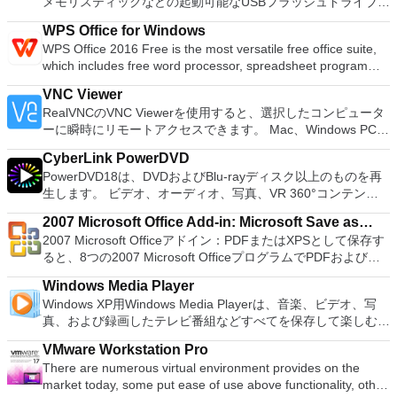
メモリスティックなどの起動可能なUSBフラッシュドライブを
供するため、Playstation 2コンソールのすべての所有者は、
フォーマットおよび作成できます。 Rufusは、次のシナリオで
PCで動作するゲームを見ることができます。 PCSX2エミュレ
WPS Office for Windows
役立ちます。 Windows、Linux、およびUEFI用の起動可能な
ーターを使用すると、PS2コントローラーを使用して、本物の
WPS Office 2016 Free is the most versatile free office suite,
ISOからUSBインストールメディアを作成する必要がある場
プレイステーション体験をシミュレートできます。このアプリ
which includes free word processor, spreadsheet program
合。 OSがインストールされていないシステムで作業する必要
ケーションでは、ディスクからゲームを直接実行することも、
and presentation maker. With these three programs you will
がある場合。 BIOSまたはその他のファームウェアをDOSから
ハードドライブからISOイメージとして実行することもできま
VNC Viewer
easily be able to deal with any office related tasks. WPS
フラッシュする必要がある場合。 低レベルのユーティリティ
す。 主な機能は次のとおりです。 Savestates：ボタンを1つ
RealVNCのVNC Viewerを使用すると、選択したコンピュータ
Office 2016 Free has multiple language support for English,
を実行する必要がある場合。 Rufusは次の* ISOで動作しま
押すだけで、ゲームの現在の「状態」を保存できます。 無制
ーに瞬時にリモートアクセスできます。 Mac、Windows PC、
French, German, Spanish, Portuguese,Russian and Polish
す：Arch Linux、Archbang、BartPE / pebuilder、CentOS、
限のメモリーカード：好きなだけメモリーカードを保存でき、
またはLinuxマシン、世界中のどこからでも。 VNC Viewerを
languages. To switch between languages requires only a
Damn Small Linux、Fedora、FreeDOS、Gentoo、
8MBから64MBまでの単一の物理カードに制限されなくなりま
CyberLink PowerDVD
使用すると、コンピューターのデスクトップを表示したり、コ
single click! Despite being a free suite, WPS Office comes
gNewSense、Hiren&#39;s Boot CD、LiveXP、Knoppix、
した。 高解像度グラフィックス：PCSX2を使用すると、
PowerDVD18は、DVDおよびBlu-rayディスク以上のものを再
ンピューターの前に直接座っているかのようにマウスとキーボ
with many innovative features, such as the paragraph
Kubuntu、Linux Mint、NT Password Registry Editor、
1080pまたは4K HDでゲームをプレイできます。 全体とし
生します。 ビデオ、オーディオ、写真、VR 360°コンテン
ードを制御したりできます。 VNC Viewerは、インストールと
adjustment tool and multiple tabbed feature. It also has a PDF
OpenSUSE、Parted Magic、Slackware、Tails、Trinity
て、PCSX2 PS2エミュレーターの機能は優れています。 PS2
ツ、さらにはYouTubeやVimeoにとっても、PowerDVD18は重
使用が簡単です。制御したいデバイスでインストーラーを実行
converter, spell check and word count feature. WPS Office
Rescue Kit、Ubuntu、Ultimate Boot CD、Windows XP（SP2
2007 Microsoft Office Add-in: Microsoft Save as
ゲームを高い精度でエミュレートでき、Windowsとエミュレ
要なエンターテイメントの仲間です。 Ultra HD HDR TVとサ
し、指示に従ってください。オプションで、Windowsでのリ
2016 Personal Edition supports switching language UI,File
以降）、Windows Server 2003 R2、Windows Vista、
2007 Microsoft Officeアドイン：PDFまたはXPSとして保存す
ーターを切り替えることができます。欠点は、高速ゲームに苦
PDF or XPS
ラウンドサウンドシステムの可能性を解き放ち、360°ビデオ
モート展開に使用可能なMSIがあります。デスクトッププラッ
Roaming and Docer online templates. Key features include:
Windows 7、Windows 8。 *このリストは完全ではありませ
ると、8つの2007 Microsoft OfficeプログラムでPDFおよび
労し、時々フリーズまたはクラッシュすることです。* PCSX2
の増え続けるコレクションへのアクセスで仮想世界に没頭する
トフォームにVNC Viewerをインストールする権限がない場合
Writer Efficient word processor. Presentation Multimedia
ん。 サポートされている言語は次のとおりです。インドネシ
XPS形式にエクスポートして保存できます。このツールを使用
を使用するには、コンソールから抽出できるPlaystation 2
か、PCまたはラップトップでの比類のない再生サポートと独
は、スタンドアロンオプションを選択する必要があります。
presentations creator. Spreadsheets Powerful tool for data
Windows Media Player
ア語、マレーシア語、セシュティナ、ダンスク、ドイツ語、英
すると、これらのプログラムのサブセットでPDF形式および
BIOSが必要です。
自の強化により、どこにいても簡単にリラックスできます。
主な機能は次のとおりです。 クラウドサービスを介してVNC
processing and analysis. 100% compatible with MS Office
Windows XP用Windows Media Playerは、音楽、ビデオ、写
語、スペイン語、フランス語、フルバツキー、イタリア語、ラ
XPS形式の電子メール添付ファイルとして送信することもでき
新機能は次のとおりです。 4K DHR向けに最適化 Ultra HD
Connectを実行しているコンピューターに接続します。 Apple
document file types (.docx, .pptx, .xlsx, etc.). Thousands of
真、および録画したテレビ番組などすべてを保存して楽しむ最
トヴィエシュ、リエトゥビウ、マジャール、オランダ、ノルス
ます（特定の機能はプログラムによって異なります）。 この
Blu-ray、4K、HEVC / H.265およびHDR10コンテンツをサポー
Screen Sharing（ARD）などのサードパーティ製のVNC互換
free document templates. Built-in PDF reader. Mobile device
適な機能を搭載しています。 再生、表示、外出先で楽しむた
ク、ポルスキ、ポルトガル、ポルトガル、スロヴェンスキー、
ダウンロードは、次のOfficeプログラムで動作します。
ト全画面モードで21：9モニターで2.35：1の映画を見る常時
ソフトウェアを実行しているコンピューターに直接接続しま
VMware Workstation Pro
support (iOS and Android). WPS Cloud Storage included.
めのポータブル デバイスとの同期、さらには家中のデバイス
スロベンツキー、スロヴェンスキーSrpski、Suomi、
Microsoft Office Access 2007。 Microsoft Office Excel 2007。
オンのミニビューでYouTubeライブを見る YouTubeおよび
す。 各デバイスでVNC Viewerにサインインして、すべてのデ
There are numerous virtual environment provides on the
Although it is a free suite, WPS Office 2016 Free comes with
との共有も、すべて1か所で行えます。 シンプルなデザイン -
Svenska、Türkçe。
Microsoft Office InfoPath 2007。 Microsoft Office OneNote
Vimeoで4K HDRおよび360ビデオを再生 VRエクスペリエンス
バイス間の接続をバックアップおよび同期します。 仮想キー
market today, some put ease of use above functionality, other
many innovative features, including a useful a paragraph
まったく新しい外観でデジタル エンターテイメントを楽しめ
2007。 Microsoft Office PowerPoint 2007。 Microsoft Office
の向上：Microsoft Mixed Realityヘッドセット、HTC、VIVE、