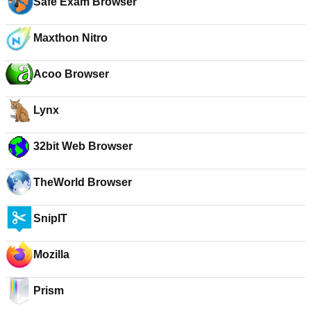
Safe Exam Browser
Maxthon Nitro
Acoo Browser
Lynx
32bit Web Browser
TheWorld Browser
SnipIT
Mozilla
Prism