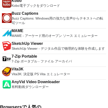
Kobo
Fedora, and lots of other distributions as well. Overall,
Kobo電子ブックをダウンロード
Workstation Pro offers high performance, strong reliability,
and cutting edge features that make it stand out from the
Buzz Captions
crowd. The full version is a little pricey, but you do get what
Buzz Captions: Windows用の強力な音声からテキストへの転
you pay for.
写ツール
MAME
MAME - アーケード用のオープン ソース エミュレーター
SketchUp Viewer
SketchUp Viewer - デジタル作品で物理的な体験を作成します
7-Zip Portable
7-Zip ポータブル - ファイル アーカイバ
Vita3K
Vita3K: 決定版 PS Vita エミュレーター
AnyVid Video Downloader
有料動画ダウンローダー
Browsersで人気の