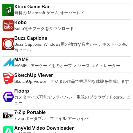
High Resolution Displays - 4K UHD and QHD+ support.
Xbox Game Bar
VMware Workstation Pro is a perfect choice for those of you
無料の Microsoft ゲーム オーバーレイ
who are a little skeptical about making the leap over to
Windows 10. By utilizing an app like this, you'll get to try out
Kobo
all of Windows 10's new features in a safe sandboxed
Kobo電子ブックをダウンロード
environment, without the need to install the OS natively.
VMware Workstation Pro doesn't just support Microsofts OS,
Buzz Captions
you can also install Linux VMs, including Ubuntu, Red Hat,
Buzz Captions: Windows用の強力な音声からテキストへの転
Fedora, and lots of other distributions as well. Overall,
写ツール
Workstation Pro offers high performance, strong reliability,
and cutting edge features that make it stand out from the
MAME
crowd. The full version is a little pricey, but you do get what
MAME - アーケード用のオープン ソース エミュレーター
you pay for.
SketchUp Viewer
SketchUp Viewer - デジタル作品で物理的な体験を作成します
Floorp
カスタマイズ可能でプライバシー重視のブラウザ：Floorpレビ
ュー
7-Zip Portable
7-Zip ポータブル - ファイル アーカイバ
AnyVid Video Downloader