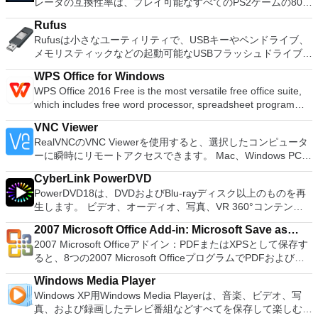
レータの互換性率は、プレイ可能なすべてのPS2ゲームの80％
sounds together. Change the speed or pitch of a recording.
換パーティションを回復する
以上を誇っています。かなり強力なコンピューターを所有して
Add new effects with LADSPA plug-ins. And more!
Rufus
いる場合、PCSX2は優れたエミュレーターです。また、この
Rufusは小さなユーティリティで、USBキーやペンドライブ、
アプリケーションはローエンドコンピューターのサポートも提
メモリスティックなどの起動可能なUSBフラッシュドライブを
供するため、Playstation 2コンソールのすべての所有者は、
フォーマットおよび作成できます。 Rufusは、次のシナリオで
PCで動作するゲームを見ることができます。 PCSX2エミュレ
WPS Office for Windows
役立ちます。 Windows、Linux、およびUEFI用の起動可能な
ーターを使用すると、PS2コントローラーを使用して、本物の
WPS Office 2016 Free is the most versatile free office suite,
ISOからUSBインストールメディアを作成する必要がある場
プレイステーション体験をシミュレートできます。このアプリ
which includes free word processor, spreadsheet program
合。 OSがインストールされていないシステムで作業する必要
ケーションでは、ディスクからゲームを直接実行することも、
and presentation maker. With these three programs you will
がある場合。 BIOSまたはその他のファームウェアをDOSから
ハードドライブからISOイメージとして実行することもできま
VNC Viewer
easily be able to deal with any office related tasks. WPS
フラッシュする必要がある場合。 低レベルのユーティリティ
す。 主な機能は次のとおりです。 Savestates：ボタンを1つ
RealVNCのVNC Viewerを使用すると、選択したコンピュータ
Office 2016 Free has multiple language support for English,
を実行する必要がある場合。 Rufusは次の* ISOで動作しま
押すだけで、ゲームの現在の「状態」を保存できます。 無制
ーに瞬時にリモートアクセスできます。 Mac、Windows PC、
French, German, Spanish, Portuguese,Russian and Polish
す：Arch Linux、Archbang、BartPE / pebuilder、CentOS、
限のメモリーカード：好きなだけメモリーカードを保存でき、
またはLinuxマシン、世界中のどこからでも。 VNC Viewerを
languages. To switch between languages requires only a
Damn Small Linux、Fedora、FreeDOS、Gentoo、
8MBから64MBまでの単一の物理カードに制限されなくなりま
CyberLink PowerDVD
使用すると、コンピューターのデスクトップを表示したり、コ
single click! Despite being a free suite, WPS Office comes
gNewSense、Hiren&#39;s Boot CD、LiveXP、Knoppix、
した。 高解像度グラフィックス：PCSX2を使用すると、
PowerDVD18は、DVDおよびBlu-rayディスク以上のものを再
ンピューターの前に直接座っているかのようにマウスとキーボ
with many innovative features, such as the paragraph
Kubuntu、Linux Mint、NT Password Registry Editor、
1080pまたは4K HDでゲームをプレイできます。 全体とし
生します。 ビデオ、オーディオ、写真、VR 360°コンテン
ードを制御したりできます。 VNC Viewerは、インストールと
adjustment tool and multiple tabbed feature. It also has a PDF
OpenSUSE、Parted Magic、Slackware、Tails、Trinity
て、PCSX2 PS2エミュレーターの機能は優れています。 PS2
ツ、さらにはYouTubeやVimeoにとっても、PowerDVD18は重
使用が簡単です。制御したいデバイスでインストーラーを実行
converter, spell check and word count feature. WPS Office
Rescue Kit、Ubuntu、Ultimate Boot CD、Windows XP（SP2
2007 Microsoft Office Add-in: Microsoft Save as
ゲームを高い精度でエミュレートでき、Windowsとエミュレ
要なエンターテイメントの仲間です。 Ultra HD HDR TVとサ
し、指示に従ってください。オプションで、Windowsでのリ
2016 Personal Edition supports switching language UI,File
以降）、Windows Server 2003 R2、Windows Vista、
2007 Microsoft Officeアドイン：PDFまたはXPSとして保存す
ーターを切り替えることができます。欠点は、高速ゲームに苦
PDF or XPS
ラウンドサウンドシステムの可能性を解き放ち、360°ビデオ
モート展開に使用可能なMSIがあります。デスクトッププラッ
Roaming and Docer online templates. Key features include:
Windows 7、Windows 8。 *このリストは完全ではありませ
ると、8つの2007 Microsoft OfficeプログラムでPDFおよび
労し、時々フリーズまたはクラッシュすることです。* PCSX2
の増え続けるコレクションへのアクセスで仮想世界に没頭する
トフォームにVNC Viewerをインストールする権限がない場合
Writer Efficient word processor. Presentation Multimedia
ん。 サポートされている言語は次のとおりです。インドネシ
XPS形式にエクスポートして保存できます。このツールを使用
を使用するには、コンソールから抽出できるPlaystation 2
か、PCまたはラップトップでの比類のない再生サポートと独
は、スタンドアロンオプションを選択する必要があります。
presentations creator. Spreadsheets Powerful tool for data
Windows Media Player
ア語、マレーシア語、セシュティナ、ダンスク、ドイツ語、英
すると、これらのプログラムのサブセットでPDF形式および
BIOSが必要です。
自の強化により、どこにいても簡単にリラックスできます。
主な機能は次のとおりです。 クラウドサービスを介してVNC
processing and analysis. 100% compatible with MS Office
Windows XP用Windows Media Playerは、音楽、ビデオ、写
語、スペイン語、フランス語、フルバツキー、イタリア語、ラ
XPS形式の電子メール添付ファイルとして送信することもでき
新機能は次のとおりです。 4K DHR向けに最適化 Ultra HD
Connectを実行しているコンピューターに接続します。 Apple
document file types (.docx, .pptx, .xlsx, etc.). Thousands of
真、および録画したテレビ番組などすべてを保存して楽しむ最
トヴィエシュ、リエトゥビウ、マジャール、オランダ、ノルス
ます（特定の機能はプログラムによって異なります）。 この
Blu-ray、4K、HEVC / H.265およびHDR10コンテンツをサポー
Screen Sharing（ARD）などのサードパーティ製のVNC互換