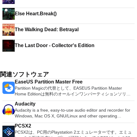
Else Heart.Break()
The Walking Dead: Betrayal
The Last Door - Collector's Edition
関連ソフトウェア
EaseUS Partition Master Free
Partition Magicの代替として、EASEUS Partition Master
Home Editionは無料のオールインワンパーティションソリュ
ーションおよびディスク管理ユーティリティです。パーティシ
Audacity
ョンの拡張（特にシステムドライブ用）、ディスク領域の管
Audacity is a free, easy-to-use audio editor and recorder for
理、MBRおよびGUIDパーティションテーブル（GPT）ディス
Windows, Mac OS X, GNU/Linux and other operating
クのディスク領域不足の問題の解決を可能にします。 パーテ
systems. You can use Audacity to: Record live audio. Convert
ィションのサイズ変更/移動システムドライブを拡張するディ
PCSX2
tapes and records into digital recordings or CDs. Edit Ogg
スクとパーティションをコピーパーティションをマージ分割パ
PCSX2は、PC用のPlaystation 2エミュレーターです。エミュ
Vorbis, MP3, WAV or AIFF sound files. Cut, copy, splice or mix
ーティション空き領域を再分配するダイナミックディスクの変