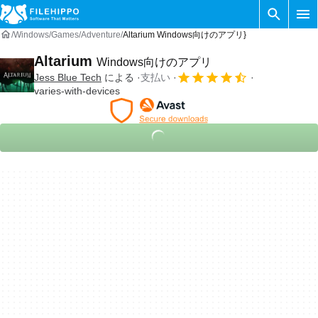
Windows
Games
Adventure
Altarium Windows向けのアプリ}
Altarium
Windows向けのアプリ
Jess Blue Tech
による
支払い
varies-with-devices