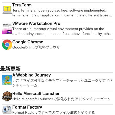
free document templates. Built-in PDF reader. Mobile device
適な機能を搭載しています。 再生、表示、外出先で楽しむた
ク、ポルスキ、ポルトガル、ポルトガル、スロヴェンスキー、
ダウンロードは、次のOfficeプログラムで動作します。
ト全画面モードで21：9モニターで2.35：1の映画を見る常時
ソフトウェアを実行しているコンピューターに直接接続しま
Tera Term
support (iOS and Android). WPS Cloud Storage included.
めのポータブル デバイスとの同期、さらには家中のデバイス
スロベンツキー、スロヴェンスキーSrpski、Suomi、
Microsoft Office Access 2007。 Microsoft Office Excel 2007。
オンのミニビューでYouTubeライブを見る YouTubeおよび
す。 各デバイスでVNC Viewerにサインインして、すべてのデ
Tera Term is an open source, free, software implemented,
Although it is a free suite, WPS Office 2016 Free comes with
との共有も、すべて1か所で行えます。 シンプルなデザイン -
Svenska、Türkçe。
Microsoft Office InfoPath 2007。 Microsoft Office OneNote
Vimeoで4K HDRおよび360ビデオを再生 VRエクスペリエンス
バイス間の接続をバックアップおよび同期します。 仮想キー
terminal emulator application. It can emulate different types of
many innovative features, including a useful a paragraph
まったく新しい外観でデジタル エンターテイメントを楽しめ
2007。 Microsoft Office PowerPoint 2007。 Microsoft Office
の向上：Microsoft Mixed Realityヘッドセット、HTC、VIVE、
ボードの上のスクロールバーには、Command / Windowsなど
computer terminals, from DEC VT100 to DEC VT382, and it
adjustment tool int he Writer program. It has an Office to PDF
ます。 大好きな音楽をより多く - デジタル音楽体験がさらに
Publisher 2007。 Microsoft Office Visio 2007。 Microsoft
およびOculus Riftをサポート Fire TVとキャストのサポート
VMware Workstation Pro
の高度なキーが含まれています。 Bluetoothキーボードのサポ
supports telnet, SSH 1 & 2 and serial port connections. It also
converter, automatic spell checking and word count features.
楽しくなります。 エンターテイメントをすべて1つの場所に -
Office Word 2007。 2007 Microsoft Officeプログラムのこの
注：これは商用トライアルです。
There are numerous virtual environment provides on the
ート。 VNC Connectサブスクリプションには、無料、有料、
has a built-in macro scripting language and some other useful
It also has some neat tools such as the Watermark in
音楽、ビデオ、写真、録画したテレビ番組をすべて保存して楽
Microsoft Save as PDFまたはXPSアドインは、2007 Microsoft
market today, some put ease of use above functionality, other
試用の3つのバージョンがあります。 制御する必要のあるマシ
plugins. Key features include: Automatically creates logs with
document, and converting PowerPoint to Word document
しめます。 どこでも楽しめる - どこにいても音楽、ビデオ、
Office systemソフトウェアの補足条項であり、2007 Microsoft
place integration above stability. VMware Workstation Pro is
ンごとに、RealVNCのWebサイトにアクセスして、各コンピ
unique log names. Supports SSH, standard telnet and serial
support. Overall, WPS Office 2016 Free is a good alternative
写真にアクセスできます。
Office systemソフトウェアのライセンス条項の対象となりま
Google Chrome
the easiest to use, the fastest and the most reliable app when
ューターにVNC Connectをダウンロードするだけです。次
ports. Supports dec/digital/vt terminal standards. Tera Term is
to Microsoft's offering. The Writer program is a versatile word
す。 システム要件：サポートされているオペレーティングシ
Googleのトップ無料ブラウザ
it comes to evaluating a new OS, or new software apps and
に、RealVNCアカウントの資格情報を使用して、ローカルマ
a useful application, which allows the connection to any
processor; the Presentation program is an easy to use and
ステム。 Windows Server 2003、Windows Vista、Windows
patches, in an isolated and safe virtualized environment. Key
シンでVNC Viewerにサインインします。そこから、コンピュ
remote Telnet or SSH hosts. It sports a clean and crisp layout
effective slide show maker that helps you to create impressive
XP Service Pack 2。
Features include: Powerful 3D Graphics - DirectX 10* and
ーターを確認して接続できます。 VNC Connectを使用する
that is easy to work with. The application does not take a long
multimedia presentations; and the Spreadsheets program is
OpenGL 3.3 support. VMware Compatibility - Create one; Run
と、セッションはエンドツーエンドで暗号化されます。アプリ
time to wrap your head around and is also very light on
both a flexible and a powerful spreadsheet application.
anywhere on VMware software. vSphere and vCloud Air
最新更新
はすぐに各コンピューターをパスワードで保護します。コンピ
system resources. So, if you need a free terminal emulator,
Support - Drag and drop VMs between environments.
ューターへのログインに使用するのと同じユーザー名とパスワ
which is easy to master and supports remote Telnet or SSH
A Webbing Journey
Restricted and Encrypted VMs - Protection and performance
ードを入力するだけです。 WIN 7,8,8.1,10をサポートしま
host connections then Tera Term is a good choice.
カスタマイズ可能なクモをフィーチャーしたユニークなアドベ
enhancements. Expiring Virtual Machines - Time-limited
す。 VNC ViewerのMacバージョンをお探しですか？ここから
ンチャーゲーム
virtual machines. Latest Hardware Support - Broadwell and
ダウンロード
Haswell CPU support. Enterprise Quality Virtual Machines -
Hello Minecraft launcher
16 vCPUs, 8TB virtual disks, and 64GB memory. Enhanced
Hello Minecraft Launcherで強化されたアドベンチャーゲーム
IPv6 Support - IPv6-to-IPv4 NAT (6to4 and 4to6). Virtual
Machine Video Memory - Up to 2GB. Enhanced Connectivity -
Format Factory
USB 3.0, Bluetooth, HD audio, printers, and Skype support.
Format Factoryですべてのファイル形式を変換する