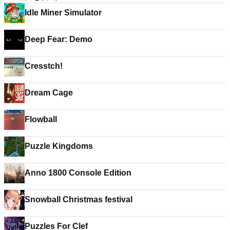
Idle Miner Simulator
Deep Fear: Demo
Cresstch!
Dream Cage
Flowball
Puzzle Kingdoms
Anno 1800 Console Edition
Snowball Christmas festival
Puzzles For Clef