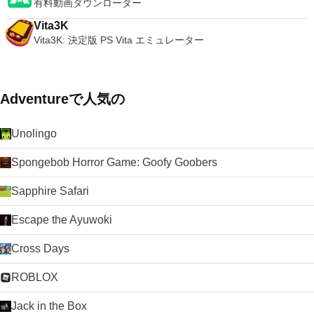
有料動画ダウンローダー
Vita3K
Vita3K: 決定版 PS Vita エミュレーター
Adventureで人気の
Unolingo
Spongebob Horror Game: Goofy Goobers
Sapphire Safari
Escape the Ayuwoki
Cross Days
ROBLOX
Jack in the Box