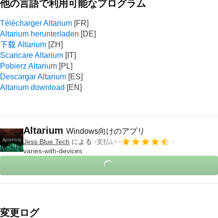
他の言語で利用可能なプログラム
Télécharger Altarium
Altarium herunterladen
下载 Altarium
Scaricare Altarium
Pobierz Altarium
Descargar Altarium
Altarium download
Altarium
Windows向けのアプリ
Jess Blue Tech
による
支払い
varies-with-devices
変更ログ