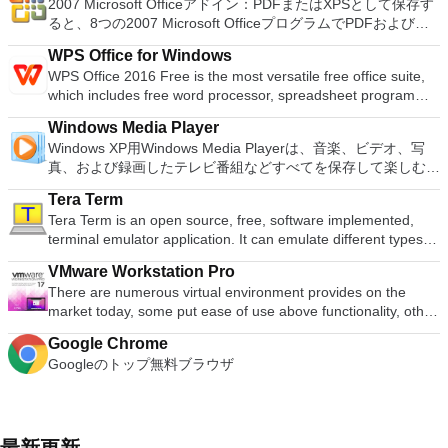
した。 高解像度グラフィックス：PCSX2を使用すると、
2007 Microsoft Officeアドイン：PDFまたはXPSとして保存す
PDF or XPS
ラウンドサウンドシステムの可能性を解き放ち、360°ビデオ
モート展開に使用可能なMSIがあります。デスクトッププラッ
Kubuntu、Linux Mint、NT Password Registry Editor、
1080pまたは4K HDでゲームをプレイできます。 全体とし
ると、8つの2007 Microsoft OfficeプログラムでPDFおよび
の増え続けるコレクションへのアクセスで仮想世界に没頭する
トフォームにVNC Viewerをインストールする権限がない場合
OpenSUSE、Parted Magic、Slackware、Tails、Trinity
て、PCSX2 PS2エミュレーターの機能は優れています。 PS2
XPS形式にエクスポートして保存できます。このツールを使用
か、PCまたはラップトップでの比類のない再生サポートと独
は、スタンドアロンオプションを選択する必要があります。
Rescue Kit、Ubuntu、Ultimate Boot CD、Windows XP（SP2
WPS Office for Windows
ゲームを高い精度でエミュレートでき、Windowsとエミュレ
すると、これらのプログラムのサブセットでPDF形式および
自の強化により、どこにいても簡単にリラックスできます。
主な機能は次のとおりです。 クラウドサービスを介してVNC
以降）、Windows Server 2003 R2、Windows Vista、
WPS Office 2016 Free is the most versatile free office suite,
ーターを切り替えることができます。欠点は、高速ゲームに苦
XPS形式の電子メール添付ファイルとして送信することもでき
新機能は次のとおりです。 4K DHR向けに最適化 Ultra HD
Connectを実行しているコンピューターに接続します。 Apple
Windows 7、Windows 8。 *このリストは完全ではありませ
which includes free word processor, spreadsheet program
労し、時々フリーズまたはクラッシュすることです。* PCSX2
ます（特定の機能はプログラムによって異なります）。 この
Blu-ray、4K、HEVC / H.265およびHDR10コンテンツをサポー
Screen Sharing（ARD）などのサードパーティ製のVNC互換
ん。 サポートされている言語は次のとおりです。インドネシ
and presentation maker. With these three programs you will
を使用するには、コンソールから抽出できるPlaystation 2
ダウンロードは、次のOfficeプログラムで動作します。
ト全画面モードで21：9モニターで2.35：1の映画を見る常時
ソフトウェアを実行しているコンピューターに直接接続しま
Windows Media Player
ア語、マレーシア語、セシュティナ、ダンスク、ドイツ語、英
easily be able to deal with any office related tasks. WPS
BIOSが必要です。
Microsoft Office Access 2007。 Microsoft Office Excel 2007。
オンのミニビューでYouTubeライブを見る YouTubeおよび
す。 各デバイスでVNC Viewerにサインインして、すべてのデ
Windows XP用Windows Media Playerは、音楽、ビデオ、写
語、スペイン語、フランス語、フルバツキー、イタリア語、ラ
Office 2016 Free has multiple language support for English,
Microsoft Office InfoPath 2007。 Microsoft Office OneNote
Vimeoで4K HDRおよび360ビデオを再生 VRエクスペリエンス
バイス間の接続をバックアップおよび同期します。 仮想キー
真、および録画したテレビ番組などすべてを保存して楽しむ最
トヴィエシュ、リエトゥビウ、マジャール、オランダ、ノルス
French, German, Spanish, Portuguese,Russian and Polish
2007。 Microsoft Office PowerPoint 2007。 Microsoft Office
の向上：Microsoft Mixed Realityヘッドセット、HTC、VIVE、
ボードの上のスクロールバーには、Command / Windowsなど
適な機能を搭載しています。 再生、表示、外出先で楽しむた
ク、ポルスキ、ポルトガル、ポルトガル、スロヴェンスキー、
languages. To switch between languages requires only a
Publisher 2007。 Microsoft Office Visio 2007。 Microsoft
およびOculus Riftをサポート Fire TVとキャストのサポート
Tera Term
の高度なキーが含まれています。 Bluetoothキーボードのサポ
めのポータブル デバイスとの同期、さらには家中のデバイス
スロベンツキー、スロヴェンスキーSrpski、Suomi、
single click! Despite being a free suite, WPS Office comes
Office Word 2007。 2007 Microsoft Officeプログラムのこの
注：これは商用トライアルです。
Tera Term is an open source, free, software implemented,
ート。 VNC Connectサブスクリプションには、無料、有料、
との共有も、すべて1か所で行えます。 シンプルなデザイン -
Svenska、Türkçe。
with many innovative features, such as the paragraph
Microsoft Save as PDFまたはXPSアドインは、2007 Microsoft
terminal emulator application. It can emulate different types of
試用の3つのバージョンがあります。 制御する必要のあるマシ
まったく新しい外観でデジタル エンターテイメントを楽しめ
adjustment tool and multiple tabbed feature. It also has a PDF
Office systemソフトウェアの補足条項であり、2007 Microsoft
computer terminals, from DEC VT100 to DEC VT382, and it
ンごとに、RealVNCのWebサイトにアクセスして、各コンピ
ます。 大好きな音楽をより多く - デジタル音楽体験がさらに
converter, spell check and word count feature. WPS Office
Office systemソフトウェアのライセンス条項の対象となりま
VMware Workstation Pro
supports telnet, SSH 1 & 2 and serial port connections. It also
ューターにVNC Connectをダウンロードするだけです。次
楽しくなります。 エンターテイメントをすべて1つの場所に -
2016 Personal Edition supports switching language UI,File
す。 システム要件：サポートされているオペレーティングシ
There are numerous virtual environment provides on the
has a built-in macro scripting language and some other useful
に、RealVNCアカウントの資格情報を使用して、ローカルマ
音楽、ビデオ、写真、録画したテレビ番組をすべて保存して楽
Roaming and Docer online templates. Key features include:
ステム。 Windows Server 2003、Windows Vista、Windows
market today, some put ease of use above functionality, other
plugins. Key features include: Automatically creates logs with
シンでVNC Viewerにサインインします。そこから、コンピュ
しめます。 どこでも楽しめる - どこにいても音楽、ビデオ、
Writer Efficient word processor. Presentation Multimedia
XP Service Pack 2。
place integration above stability. VMware Workstation Pro is
unique log names. Supports SSH, standard telnet and serial
ーターを確認して接続できます。 VNC Connectを使用する
写真にアクセスできます。
presentations creator. Spreadsheets Powerful tool for data
Google Chrome
the easiest to use, the fastest and the most reliable app when
ports. Supports dec/digital/vt terminal standards. Tera Term is
と、セッションはエンドツーエンドで暗号化されます。アプリ
processing and analysis. 100% compatible with MS Office
Googleのトップ無料ブラウザ
it comes to evaluating a new OS, or new software apps and
a useful application, which allows the connection to any
はすぐに各コンピューターをパスワードで保護します。コンピ
document file types (.docx, .pptx, .xlsx, etc.). Thousands of
patches, in an isolated and safe virtualized environment. Key
remote Telnet or SSH hosts. It sports a clean and crisp layout
ューターへのログインに使用するのと同じユーザー名とパスワ
free document templates. Built-in PDF reader. Mobile device
Features include: Powerful 3D Graphics - DirectX 10* and
that is easy to work with. The application does not take a long
ードを入力するだけです。 WIN 7,8,8.1,10をサポートしま
support (iOS and Android). WPS Cloud Storage included.
OpenGL 3.3 support. VMware Compatibility - Create one; Run
time to wrap your head around and is also very light on
す。 VNC ViewerのMacバージョンをお探しですか？ここから
Although it is a free suite, WPS Office 2016 Free comes with
anywhere on VMware software. vSphere and vCloud Air