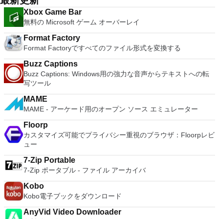
最新更新
system resources. So, if you need a free terminal emulator,
ダウンロード
many innovative features, including a useful a paragraph
Support - Drag and drop VMs between environments.
which is easy to master and supports remote Telnet or SSH
Xbox Game Bar
adjustment tool int he Writer program. It has an Office to PDF
Restricted and Encrypted VMs - Protection and performance
host connections then Tera Term is a good choice.
無料の Microsoft ゲーム オーバーレイ
converter, automatic spell checking and word count features.
enhancements. Expiring Virtual Machines - Time-limited
It also has some neat tools such as the Watermark in
virtual machines. Latest Hardware Support - Broadwell and
Format Factory
document, and converting PowerPoint to Word document
Haswell CPU support. Enterprise Quality Virtual Machines -
Format Factoryですべてのファイル形式を変換する
support. Overall, WPS Office 2016 Free is a good alternative
16 vCPUs, 8TB virtual disks, and 64GB memory. Enhanced
to Microsoft's offering. The Writer program is a versatile word
IPv6 Support - IPv6-to-IPv4 NAT (6to4 and 4to6). Virtual
Buzz Captions
processor; the Presentation program is an easy to use and
Machine Video Memory - Up to 2GB. Enhanced Connectivity -
Buzz Captions: Windows用の強力な音声からテキストへの転
effective slide show maker that helps you to create impressive
USB 3.0, Bluetooth, HD audio, printers, and Skype support.
写ツール
multimedia presentations; and the Spreadsheets program is
High Resolution Displays - 4K UHD and QHD+ support.
both a flexible and a powerful spreadsheet application.
MAME
VMware Workstation Pro is a perfect choice for those of you
MAME - アーケード用のオープン ソース エミュレーター
who are a little skeptical about making the leap over to
Windows 10. By utilizing an app like this, you'll get to try out
Floorp
all of Windows 10's new features in a safe sandboxed
カスタマイズ可能でプライバシー重視のブラウザ：Floorpレビ
environment, without the need to install the OS natively.
ュー
VMware Workstation Pro doesn't just support Microsofts OS,
you can also install Linux VMs, including Ubuntu, Red Hat,
7-Zip Portable
Fedora, and lots of other distributions as well. Overall,
7-Zip ポータブル - ファイル アーカイバ
Workstation Pro offers high performance, strong reliability,
and cutting edge features that make it stand out from the
Kobo
crowd. The full version is a little pricey, but you do get what
Kobo電子ブックをダウンロード
you pay for.
AnyVid Video Downloader