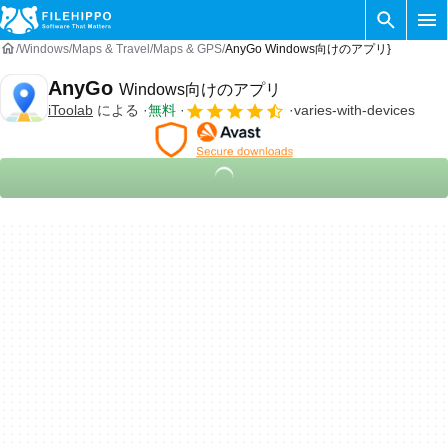
Windows
Maps & Travel
Maps & GPS
AnyGo Windows向けのアプリ}
AnyGo
Windows向けのアプリ
iToolab
による
無料
varies-with-devices