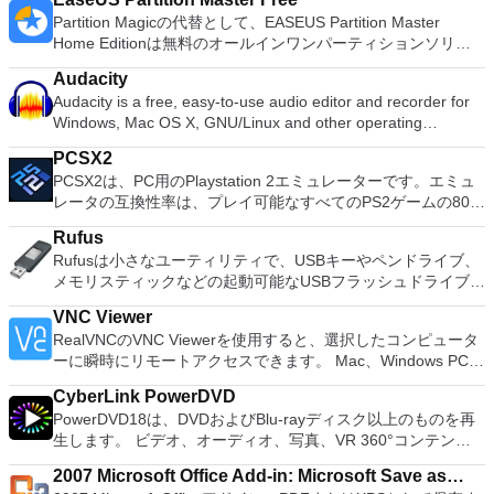
Partition Magicの代替として、EASEUS Partition Master
Home Editionは無料のオールインワンパーティションソリュ
ーションおよびディスク管理ユーティリティです。パーティシ
Audacity
ョンの拡張（特にシステムドライブ用）、ディスク領域の管
Audacity is a free, easy-to-use audio editor and recorder for
理、MBRおよびGUIDパーティションテーブル（GPT）ディス
Windows, Mac OS X, GNU/Linux and other operating
クのディスク領域不足の問題の解決を可能にします。 パーテ
systems. You can use Audacity to: Record live audio. Convert
ィションのサイズ変更/移動システムドライブを拡張するディ
PCSX2
tapes and records into digital recordings or CDs. Edit Ogg
スクとパーティションをコピーパーティションをマージ分割パ
PCSX2は、PC用のPlaystation 2エミュレーターです。エミュ
Vorbis, MP3, WAV or AIFF sound files. Cut, copy, splice or mix
ーティション空き領域を再分配するダイナミックディスクの変
レータの互換性率は、プレイ可能なすべてのPS2ゲームの80％
sounds together. Change the speed or pitch of a recording.
換パーティションを回復する
以上を誇っています。かなり強力なコンピューターを所有して
Add new effects with LADSPA plug-ins. And more!
Rufus
いる場合、PCSX2は優れたエミュレーターです。また、この
Rufusは小さなユーティリティで、USBキーやペンドライブ、
アプリケーションはローエンドコンピューターのサポートも提
メモリスティックなどの起動可能なUSBフラッシュドライブを
供するため、Playstation 2コンソールのすべての所有者は、
フォーマットおよび作成できます。 Rufusは、次のシナリオで
PCで動作するゲームを見ることができます。 PCSX2エミュレ
VNC Viewer
役立ちます。 Windows、Linux、およびUEFI用の起動可能な
ーターを使用すると、PS2コントローラーを使用して、本物の
RealVNCのVNC Viewerを使用すると、選択したコンピュータ
ISOからUSBインストールメディアを作成する必要がある場
プレイステーション体験をシミュレートできます。このアプリ
ーに瞬時にリモートアクセスできます。 Mac、Windows PC、
合。 OSがインストールされていないシステムで作業する必要
ケーションでは、ディスクからゲームを直接実行することも、
またはLinuxマシン、世界中のどこからでも。 VNC Viewerを
がある場合。 BIOSまたはその他のファームウェアをDOSから
ハードドライブからISOイメージとして実行することもできま
CyberLink PowerDVD
使用すると、コンピューターのデスクトップを表示したり、コ
フラッシュする必要がある場合。 低レベルのユーティリティ
す。 主な機能は次のとおりです。 Savestates：ボタンを1つ
PowerDVD18は、DVDおよびBlu-rayディスク以上のものを再
ンピューターの前に直接座っているかのようにマウスとキーボ
を実行する必要がある場合。 Rufusは次の* ISOで動作しま
押すだけで、ゲームの現在の「状態」を保存できます。 無制
生します。 ビデオ、オーディオ、写真、VR 360°コンテン
ードを制御したりできます。 VNC Viewerは、インストールと
す：Arch Linux、Archbang、BartPE / pebuilder、CentOS、
限のメモリーカード：好きなだけメモリーカードを保存でき、
ツ、さらにはYouTubeやVimeoにとっても、PowerDVD18は重
使用が簡単です。制御したいデバイスでインストーラーを実行
Damn Small Linux、Fedora、FreeDOS、Gentoo、
8MBから64MBまでの単一の物理カードに制限されなくなりま
2007 Microsoft Office Add-in: Microsoft Save as
要なエンターテイメントの仲間です。 Ultra HD HDR TVとサ
し、指示に従ってください。オプションで、Windowsでのリ
gNewSense、Hiren&#39;s Boot CD、LiveXP、Knoppix、