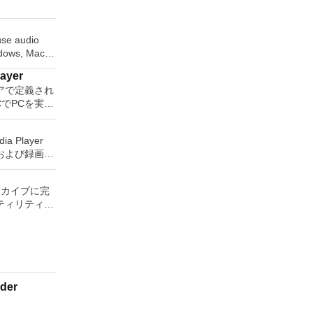
-use audio
ndows, Mac
 operating
layer
ity to:
アで定義され
CでPCを実行
ngs or CDs.
の無料のデス
 or AIFF
アアプリケー
ia Player
station、
および録画し
 Server、また
w effects
保存して楽し
れた仮想マシン
ug-ins. And more!
す。 再
主な機能は次
 アーカイブに完
ためのポータ
ティリティー
さらには家中
時に実行しま
Z, ACE,
べて1か所で
問題なし
, Z のアーカイ
利点を体験し
。他のソフト
 エンターテ
ピューターと
を作成するの
大好きな音楽
有します。
ペースを確保
楽体験がさらに
方の仮想マシ
の削減にもな
der
ーテイメント
スやメニュ
楽、ビデオ、
ティの仮想マ
ーフェースを