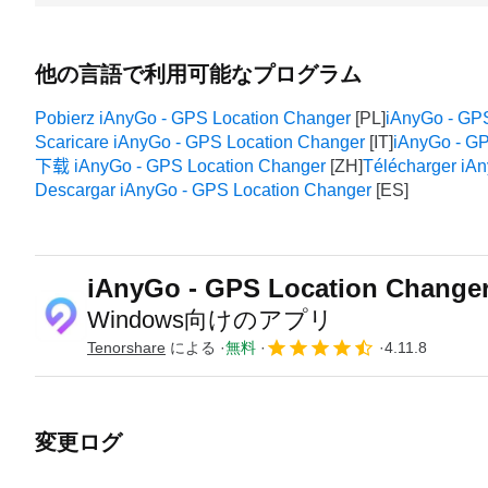
他の言語で利用可能なプログラム
Pobierz iAnyGo - GPS Location Changer
iAnyGo - GPS
Scaricare iAnyGo - GPS Location Changer
iAnyGo - G
下载 iAnyGo - GPS Location Changer
Télécharger iA
Descargar iAnyGo - GPS Location Changer
iAnyGo - GPS Location Change
Windows向けのアプリ
Tenorshare
による
無料
4.11.8
変更ログ