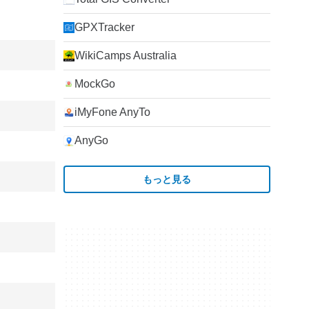
GPXTracker
WikiCamps Australia
MockGo
iMyFone AnyTo
AnyGo
もっと見る