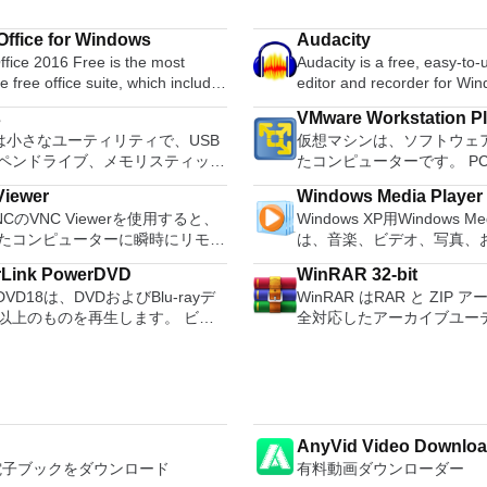
ffice for Windows
Audacity
fice 2016 Free is the most
Audacity is a free, easy-to
le free office suite, which includes
editor and recorder for Wi
ord processor, spreadsheet
OS X, GNU/Linux and other
s
VMware Workstation P
m and presentation maker. With
systems. You can use Audac
usは小さなユーティリティで、USB
仮想マシンは、ソフトウェ
hree programs you will easily be
Record live audio. Convert tapes and
ペンドライブ、メモリスティック
たコンピューターです。 P
 deal with any office related
records into digital recordi
起動可能なUSBフラッシュドライ
するようなものです。 こ
Edit Ogg Vorbis, MP3, WAV
iewer
Windows Media Player
ォーマットおよび作成できます。
クトップ仮想化ソフトウェ
e language support for English,
sound files. Cut, copy, splice or mix
VNCのVNC Viewerを使用すると、
Windows XP用Windows Med
usは、次のシナリオで役立ちます。
ションにより、VMware Work
, German, Spanish,
sounds together. Change the speed or
たコンピューターに瞬時にリモー
は、音楽、ビデオ、写真、
ows、Linux、およびUEFI用の起動
VMware Fusion、VMware
uese,Russian and Polish
pitch of a recording. Add ne
スできます。 Mac、Windows
たテレビ番組などすべてを
ISOからUSBインストールメディ
はVMware ESXで作成さ
ges. To switch between
with LADSPA pl
rLink PowerDVD
WinRAR 32-bit
またはLinuxマシン、世界中のどこ
む最適な機能を搭載していま
する必要がある場合。 OSがイ
を簡単に操作できます。 
ires only a single click!
rDVD18は、DVDおよびBlu-rayデ
WinRAR はRAR と ZIP
。 VNC Viewerを使用すると、
生、表示、外出先で楽しむ
ールされていないシステムで作業
のとおりです。 1台のPCで複数のオペ
 being a free suite, WPS Office
以上のものを再生します。 ビデ
全対応したアーカイブユー
ューターのデスクトップを表示し
ブル デバイスとの同期、
る場合。 BIOSまたはその
レーティングシステムを同
with many innovative features,
ーディオ、写真、VR 360°コンテ
で、CAB, ARJ, LZH, TAR, G
コンピューターの前に直接座って
のデバイスとの共有も、す
ァームウェアをDOSからフラッシ
す。 インストールや構成の
s the paragraph adjustment tool
らにはYouTubeやVimeoにとっ
UUE, BZ2, JAR, ISO, 7Z
のようにマウスとキーボードを制
行えます。 シンプルなデザイン - まっ
必要がある場合。 低レベルのユ
に、事前構成された製品の
tiple tabbed feature. It also has
PowerDVD18は重要なエンターテ
ブを解凍する事ができます
。 VNC Viewerは、イ
たく新しい外観でデジタル
リティを実行する必要がある場
てください。 ホストコン
converter, spell check and word
す。 Ultra HD HDR TV
に比べ小容量のアーカイブ
ールと使用が簡単です。制御した
イメントを楽しめます。 
仮想マシン間でデータを共
feature. WPS Office 2016
ウンドサウンドシステムの可能性
で、これによりディスクス
イスでインストーラーを実行し、
をより多く - デジタル音
inux、Archbang、BartPE /
32ビットと64ビットの両
l Edition supports switching
放ち、360°ビデオの増え続けるコ
する事ができ、送信コスト
AnyVid Video Downloa
従ってください。オプションで、
楽しくなります。 エンタ
lder、CentOS、Damn Small
ンを実行します。 2-way Virtual SMPを
ge UI,File Roaming and Docer
ョンへのアクセスで仮想世界に没
ります。 WinRAR はマウ
dowsでのリモート展開に使用可能な
をすべて1つの場所に - 音
o電子ブックをダウンロード
有料動画ダウンローダー
、Fedora、FreeDOS、Gentoo、
活用します。 サードパー
s. Key features include:
か、PCまたはラップトップでの
ー、コマンドラインインタ