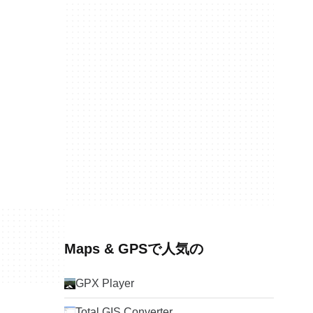
Maps & GPSで人気の
GPX Player
Total GIS Converter