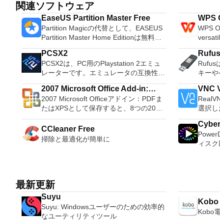
関連ソフトウェア
EaseUS Partition Master Free
WPS O
Partition Magicの代替として、EASEUS
WPS Of
Partition Master Home Editionは無料の
versati
オールインワンパーティションソリュー
free w
PCSX2
Rufu
ションおよびディスク管理ユーティリテ
progra
PCSX2は、PC用のPlaystation 2エミュ
Ruf
ィです。パーティションの拡張（特にシ
these t
レーターです。エミュレータの互換性率
キーや
ステムドライブ用）、ディスク領域の管
able to
は、プレイ可能なすべてのPS2ゲームの
などの
理、MBRおよびGUIDパーティションテ
tasks. WPS Office 2016 Free has
2007 Microsoft Office Add-in:
VNC V
80％以上を誇っています。かなり強力な
ブをフ
ーブル（GPT）ディスクのディスク領域
multipl
2007 Microsoft Officeアドイン：PDFま
Real
Microsoft Save as PDF or XPS
コンピューターを所有している場合、
Ruf
不足の問題の解決を可能にします。 パ
French
たはXPSとして保存すると、8つの2007
選択し
PCSX2は優れたエミュレーターです。
Wind
ーティションのサイズ変更/移動システ
Portug
Microsoft OfficeプログラムでPDFおよび
トアクセ
また、このアプリケーションはローエン
可能な
ムドライブを拡張するディスクとパーテ
langua
Cybe
XPS形式にエクスポートして保存できま
PC、
CCleaner Free
ドコンピューターのサポートも提供する
アを作成
ィションをコピーパーティションをマー
languages requ
Powe
す。このツールを使用すると、これらの
からでも
ため、Playstation 2コンソールのすべて
ンスト
掃除と最適化が簡単に
ジ分割パーティション空き領域を再分配
Despite
ィスク
プログラムのサブセットでPDF形式およ
コンピ
の所有者は、PCで動作するゲームを見
する必要があ
するダイナミックディスクの変換パーテ
comes 
オ、オ
びXPS形式の電子メール添付ファイルと
たり、
ることができます。 PCSX2エミュレー
他のフ
ィションを回復する
such a
ンツ、さ
して送信することもできます（特定の機
いるか
ターを使用すると、PS2コントローラー
ュする
and mul
ても、
能はプログラムによって異なります）。
御したりできます
を使用して、本物のプレイステーション
ーティ
a PDF 
イメントの仲間で
このダウンロードは、次のOfficeプログ
ンスト
最新更新
体験をシミュレートできます。このアプ
合。 Rufusは次の* ISOで動作します：
count 
とサラ
ラムで動作します。 Microsoft Office
いデバ
リケーションでは、ディスクからゲーム
Arch L
Persona
Suyu
を解き
Kobo
Access 2007。 Microsoft Office Excel
指示に
を直接実行することも、ハードドライブ
pebui
langua
Suyu: Windowsユーザーのための効率的
レクシ
2007。 Microsoft Office InfoPath
Win
Kob
からISOイメージとして実行することも
Linux
online template
なユーティリティツール
頭する