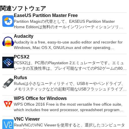
関連ソフトウェア
EaseUS Partition Master Free
Partition Magicの代替として、EASEUS Partition Master
Home Editionは無料のオールインワンパーティションソリュ
ーションおよびディスク管理ユーティリティです。パーティシ
Audacity
ョンの拡張（特にシステムドライブ用）、ディスク領域の管
Audacity is a free, easy-to-use audio editor and recorder for
理、MBRおよびGUIDパーティションテーブル（GPT）ディス
Windows, Mac OS X, GNU/Linux and other operating
クのディスク領域不足の問題の解決を可能にします。 パーテ
systems. You can use Audacity to: Record live audio. Convert
ィションのサイズ変更/移動システムドライブを拡張するディ
PCSX2
tapes and records into digital recordings or CDs. Edit Ogg
スクとパーティションをコピーパーティションをマージ分割パ
PCSX2は、PC用のPlaystation 2エミュレーターです。エミュ
Vorbis, MP3, WAV or AIFF sound files. Cut, copy, splice or mix
ーティション空き領域を再分配するダイナミックディスクの変
レータの互換性率は、プレイ可能なすべてのPS2ゲームの80％
sounds together. Change the speed or pitch of a recording.
換パーティションを回復する
以上を誇っています。かなり強力なコンピューターを所有して
Add new effects with LADSPA plug-ins. And more!
Rufus
いる場合、PCSX2は優れたエミュレーターです。また、この
Rufusは小さなユーティリティで、USBキーやペンドライブ、
アプリケーションはローエンドコンピューターのサポートも提
メモリスティックなどの起動可能なUSBフラッシュドライブを
供するため、Playstation 2コンソールのすべての所有者は、
フォーマットおよび作成できます。 Rufusは、次のシナリオで
PCで動作するゲームを見ることができます。 PCSX2エミュレ
WPS Office for Windows
役立ちます。 Windows、Linux、およびUEFI用の起動可能な
ーターを使用すると、PS2コントローラーを使用して、本物の
WPS Office 2016 Free is the most versatile free office suite,
ISOからUSBインストールメディアを作成する必要がある場
プレイステーション体験をシミュレートできます。このアプリ
which includes free word processor, spreadsheet program
合。 OSがインストールされていないシステムで作業する必要
ケーションでは、ディスクからゲームを直接実行することも、
and presentation maker. With these three programs you will
がある場合。 BIOSまたはその他のファームウェアをDOSから
ハードドライブからISOイメージとして実行することもできま
VNC Viewer
easily be able to deal with any office related tasks. WPS
フラッシュする必要がある場合。 低レベルのユーティリティ
す。 主な機能は次のとおりです。 Savestates：ボタンを1つ
RealVNCのVNC Viewerを使用すると、選択したコンピュータ
Office 2016 Free has multiple language support for English,
を実行する必要がある場合。 Rufusは次の* ISOで動作しま
押すだけで、ゲームの現在の「状態」を保存できます。 無制