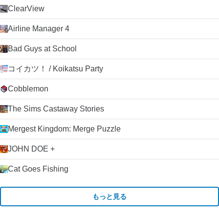
ClearView
Airline Manager 4
Bad Guys at School
コイカツ！ / Koikatsu Party
Cobblemon
The Sims Castaway Stories
Mergest Kingdom: Merge Puzzle
JOHN DOE +
Cat Goes Fishing
もっと見る