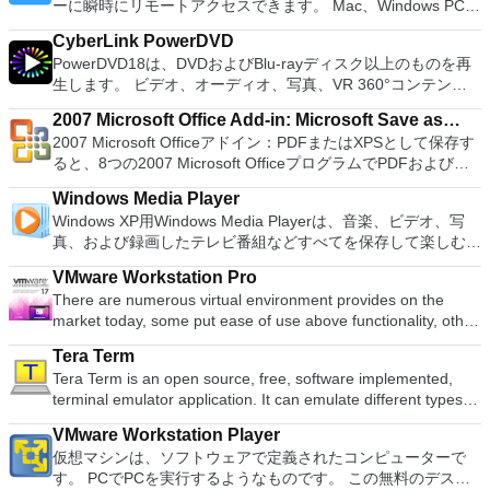
ーに瞬時にリモートアクセスできます。 Mac、Windows PC、
French, German, Spanish, Portuguese,Russian and Polish
す：Arch Linux、Archbang、BartPE / pebuilder、CentOS、
限のメモリーカード：好きなだけメモリーカードを保存でき、
またはLinuxマシン、世界中のどこからでも。 VNC Viewerを
languages. To switch between languages requires only a
Damn Small Linux、Fedora、FreeDOS、Gentoo、
8MBから64MBまでの単一の物理カードに制限されなくなりま
CyberLink PowerDVD
使用すると、コンピューターのデスクトップを表示したり、コ
single click! Despite being a free suite, WPS Office comes
gNewSense、Hiren&#39;s Boot CD、LiveXP、Knoppix、
した。 高解像度グラフィックス：PCSX2を使用すると、
PowerDVD18は、DVDおよびBlu-rayディスク以上のものを再
ンピューターの前に直接座っているかのようにマウスとキーボ
with many innovative features, such as the paragraph
Kubuntu、Linux Mint、NT Password Registry Editor、
1080pまたは4K HDでゲームをプレイできます。 全体とし
生します。 ビデオ、オーディオ、写真、VR 360°コンテン
ードを制御したりできます。 VNC Viewerは、インストールと
adjustment tool and multiple tabbed feature. It also has a PDF
OpenSUSE、Parted Magic、Slackware、Tails、Trinity
て、PCSX2 PS2エミュレーターの機能は優れています。 PS2
ツ、さらにはYouTubeやVimeoにとっても、PowerDVD18は重
使用が簡単です。制御したいデバイスでインストーラーを実行
converter, spell check and word count feature. WPS Office
Rescue Kit、Ubuntu、Ultimate Boot CD、Windows XP（SP2
2007 Microsoft Office Add-in: Microsoft Save as
ゲームを高い精度でエミュレートでき、Windowsとエミュレ
要なエンターテイメントの仲間です。 Ultra HD HDR TVとサ
し、指示に従ってください。オプションで、Windowsでのリ
2016 Personal Edition supports switching language UI,File
以降）、Windows Server 2003 R2、Windows Vista、
2007 Microsoft Officeアドイン：PDFまたはXPSとして保存す
ーターを切り替えることができます。欠点は、高速ゲームに苦
PDF or XPS
ラウンドサウンドシステムの可能性を解き放ち、360°ビデオ
モート展開に使用可能なMSIがあります。デスクトッププラッ
Roaming and Docer online templates. Key features include:
Windows 7、Windows 8。 *このリストは完全ではありませ
ると、8つの2007 Microsoft OfficeプログラムでPDFおよび
労し、時々フリーズまたはクラッシュすることです。* PCSX2
の増え続けるコレクションへのアクセスで仮想世界に没頭する
トフォームにVNC Viewerをインストールする権限がない場合
Writer Efficient word processor. Presentation Multimedia
ん。 サポートされている言語は次のとおりです。インドネシ
XPS形式にエクスポートして保存できます。このツールを使用
を使用するには、コンソールから抽出できるPlaystation 2
か、PCまたはラップトップでの比類のない再生サポートと独
は、スタンドアロンオプションを選択する必要があります。
presentations creator. Spreadsheets Powerful tool for data
Windows Media Player
ア語、マレーシア語、セシュティナ、ダンスク、ドイツ語、英
すると、これらのプログラムのサブセットでPDF形式および
BIOSが必要です。
自の強化により、どこにいても簡単にリラックスできます。
主な機能は次のとおりです。 クラウドサービスを介してVNC
processing and analysis. 100% compatible with MS Office
Windows XP用Windows Media Playerは、音楽、ビデオ、写
語、スペイン語、フランス語、フルバツキー、イタリア語、ラ
XPS形式の電子メール添付ファイルとして送信することもでき
新機能は次のとおりです。 4K DHR向けに最適化 Ultra HD
Connectを実行しているコンピューターに接続します。 Apple
document file types (.docx, .pptx, .xlsx, etc.). Thousands of
真、および録画したテレビ番組などすべてを保存して楽しむ最
トヴィエシュ、リエトゥビウ、マジャール、オランダ、ノルス
ます（特定の機能はプログラムによって異なります）。 この
Blu-ray、4K、HEVC / H.265およびHDR10コンテンツをサポー
Screen Sharing（ARD）などのサードパーティ製のVNC互換
free document templates. Built-in PDF reader. Mobile device
適な機能を搭載しています。 再生、表示、外出先で楽しむた
ク、ポルスキ、ポルトガル、ポルトガル、スロヴェンスキー、
ダウンロードは、次のOfficeプログラムで動作します。
ト全画面モードで21：9モニターで2.35：1の映画を見る常時
ソフトウェアを実行しているコンピューターに直接接続しま
VMware Workstation Pro
support (iOS and Android). WPS Cloud Storage included.
めのポータブル デバイスとの同期、さらには家中のデバイス
スロベンツキー、スロヴェンスキーSrpski、Suomi、
Microsoft Office Access 2007。 Microsoft Office Excel 2007。
オンのミニビューでYouTubeライブを見る YouTubeおよび
す。 各デバイスでVNC Viewerにサインインして、すべてのデ
There are numerous virtual environment provides on the
Although it is a free suite, WPS Office 2016 Free comes with
との共有も、すべて1か所で行えます。 シンプルなデザイン -
Svenska、Türkçe。
Microsoft Office InfoPath 2007。 Microsoft Office OneNote
Vimeoで4K HDRおよび360ビデオを再生 VRエクスペリエンス
バイス間の接続をバックアップおよび同期します。 仮想キー
market today, some put ease of use above functionality, other
many innovative features, including a useful a paragraph
まったく新しい外観でデジタル エンターテイメントを楽しめ
2007。 Microsoft Office PowerPoint 2007。 Microsoft Office
の向上：Microsoft Mixed Realityヘッドセット、HTC、VIVE、
ボードの上のスクロールバーには、Command / Windowsなど
place integration above stability. VMware Workstation Pro is
adjustment tool int he Writer program. It has an Office to PDF
ます。 大好きな音楽をより多く - デジタル音楽体験がさらに
Publisher 2007。 Microsoft Office Visio 2007。 Microsoft
およびOculus Riftをサポート Fire TVとキャストのサポート
Tera Term
の高度なキーが含まれています。 Bluetoothキーボードのサポ
the easiest to use, the fastest and the most reliable app when
converter, automatic spell checking and word count features.
楽しくなります。 エンターテイメントをすべて1つの場所に -
Office Word 2007。 2007 Microsoft Officeプログラムのこの
注：これは商用トライアルです。
Tera Term is an open source, free, software implemented,
ート。 VNC Connectサブスクリプションには、無料、有料、
it comes to evaluating a new OS, or new software apps and
It also has some neat tools such as the Watermark in
音楽、ビデオ、写真、録画したテレビ番組をすべて保存して楽
Microsoft Save as PDFまたはXPSアドインは、2007 Microsoft
terminal emulator application. It can emulate different types of
試用の3つのバージョンがあります。 制御する必要のあるマシ
patches, in an isolated and safe virtualized environment. Key
document, and converting PowerPoint to Word document
しめます。 どこでも楽しめる - どこにいても音楽、ビデオ、
Office systemソフトウェアの補足条項であり、2007 Microsoft
computer terminals, from DEC VT100 to DEC VT382, and it
ンごとに、RealVNCのWebサイトにアクセスして、各コンピ
Features include: Powerful 3D Graphics - DirectX 10* and
support. Overall, WPS Office 2016 Free is a good alternative
写真にアクセスできます。
Office systemソフトウェアのライセンス条項の対象となりま
VMware Workstation Player
supports telnet, SSH 1 & 2 and serial port connections. It also
ューターにVNC Connectをダウンロードするだけです。次
OpenGL 3.3 support. VMware Compatibility - Create one; Run
to Microsoft's offering. The Writer program is a versatile word
す。 システム要件：サポートされているオペレーティングシ
仮想マシンは、ソフトウェアで定義されたコンピューターで
has a built-in macro scripting language and some other useful
に、RealVNCアカウントの資格情報を使用して、ローカルマ
anywhere on VMware software. vSphere and vCloud Air
processor; the Presentation program is an easy to use and
ステム。 Windows Server 2003、Windows Vista、Windows
す。 PCでPCを実行するようなものです。 この無料のデスク
plugins. Key features include: Automatically creates logs with
シンでVNC Viewerにサインインします。そこから、コンピュ
Support - Drag and drop VMs between environments.
effective slide show maker that helps you to create impressive