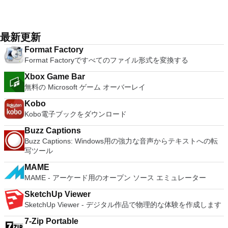
XP Service Pack 2。
トップ仮想化ソフトウェアアプリケーションにより、VMware
unique log names. Supports SSH, standard telnet and serial
ーターを確認して接続できます。 VNC Connectを使用する
Restricted and Encrypted VMs - Protection and performance
multimedia presentations; and the Spreadsheets program is
Workstation、VMware Fusion、VMware Server、または
ports. Supports dec/digital/vt terminal standards. Tera Term is
と、セッションはエンドツーエンドで暗号化されます。アプリ
enhancements. Expiring Virtual Machines - Time-limited
both a flexible and a powerful spreadsheet application.
VMware ESXで作成された仮想マシンを簡単に操作できます。
a useful application, which allows the connection to any
はすぐに各コンピューターをパスワードで保護します。コンピ
virtual machines. Latest Hardware Support - Broadwell and
主な機能は次のとおりです。 1台のPCで複数のオペレーティ
remote Telnet or SSH hosts. It sports a clean and crisp layout
最新更新
ューターへのログインに使用するのと同じユーザー名とパスワ
Haswell CPU support. Enterprise Quality Virtual Machines -
ングシステムを同時に実行します。 インストールや構成の問
that is easy to work with. The application does not take a long
ードを入力するだけです。 WIN 7,8,8.1,10をサポートしま
16 vCPUs, 8TB virtual disks, and 64GB memory. Enhanced
Format Factory
題なしに、事前構成された製品の利点を体験してください。
time to wrap your head around and is also very light on
す。 VNC ViewerのMacバージョンをお探しですか？ここから
IPv6 Support - IPv6-to-IPv4 NAT (6to4 and 4to6). Virtual
Format Factoryですべてのファイル形式を変換する
ホストコンピューターと仮想マシン間でデータを共有します。
system resources. So, if you need a free terminal emulator,
ダウンロード
Machine Video Memory - Up to 2GB. Enhanced Connectivity -
32ビットと64ビットの両方の仮想マシンを実行します。 2-
which is easy to master and supports remote Telnet or SSH
USB 3.0, Bluetooth, HD audio, printers, and Skype support.
Xbox Game Bar
way Virtual SMPを活用します。 サードパーティの仮想マシン
host connections then Tera Term is a good choice.
High Resolution Displays - 4K UHD and QHD+ support.
無料の Microsoft ゲーム オーバーレイ
とイメージを使用します。 ホストコンピューターと仮想マシ
VMware Workstation Pro is a perfect choice for those of you
ン間でデータを共有します。 幅広いホストおよびゲストオペ
Kobo
who are a little skeptical about making the leap over to
レーティングシステムのサポート。 USB 2.0デバイスのサポー
Kobo電子ブックをダウンロード
Windows 10. By utilizing an app like this, you'll get to try out
ト。 起動時にアプライアンス情報を取得します。 直感的なホ
all of Windows 10's new features in a safe sandboxed
ームページインターフェイスを介して仮想マシンに簡単にアク
Buzz Captions
environment, without the need to install the OS natively.
セスできます。 VMware Playerは、Microsoft Virtual Server仮
Buzz Captions: Windows用の強力な音声からテキストへの転
VMware Workstation Pro doesn't just support Microsofts OS,
想マシンまたはMicrosoft Virtual PC仮想マシンもサポートして
写ツール
you can also install Linux VMs, including Ubuntu, Red Hat,
います。
Fedora, and lots of other distributions as well. Overall,
MAME
Workstation Pro offers high performance, strong reliability,
MAME - アーケード用のオープン ソース エミュレーター
and cutting edge features that make it stand out from the
crowd. The full version is a little pricey, but you do get what
SketchUp Viewer
you pay for.
SketchUp Viewer - デジタル作品で物理的な体験を作成します
7-Zip Portable