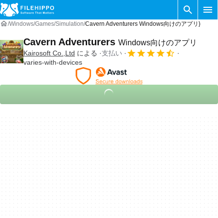
Windows
Games
Simulation
Cavern Adventurers Windows向けのアプリ}
Cavern Adventurers
Windows向けのアプリ
Kairosoft Co.,Ltd
による
支払い
varies-with-devices