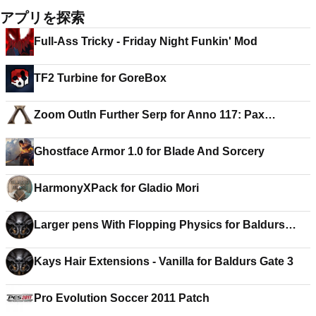
アプリを探索
Full-Ass Tricky - Friday Night Funkin' Mod
TF2 Turbine for GoreBox
Zoom OutIn Further Serp for Anno 117: Pax
Romana
Ghostface Armor 1.0 for Blade And Sorcery
HarmonyXPack for Gladio Mori
Larger pens With Flopping Physics for Baldurs
Gate 3
Kays Hair Extensions - Vanilla for Baldurs Gate 3
Pro Evolution Soccer 2011 Patch