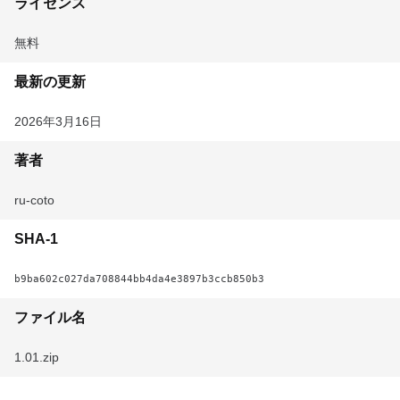
ライセンス
無料
最新の更新
2026年3月16日
著者
ru-coto
SHA-1
b9ba602c027da708844bb4da4e3897b3ccb850b3
ファイル名
1.01.zip