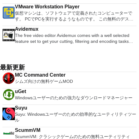
Office systemソフトウェアの補足条項であり、2007 Microsoft
ボードの上のスクロールバーには、Command / Windowsなど
computer terminals, from DEC VT100 to DEC VT382, and it
を使用するには、コンソールから抽出できるPlaystation 2
ます。 大好きな音楽をより多く - デジタル音楽体験がさらに
ト全画面モードで21：9モニターで2.35：1の映画を見る常時
Office systemソフトウェアのライセンス条項の対象となりま
VMware Workstation Player
の高度なキーが含まれています。 Bluetoothキーボードのサポ
supports telnet, SSH 1 & 2 and serial port connections. It also
BIOSが必要です。
楽しくなります。 エンターテイメントをすべて1つの場所に -
オンのミニビューでYouTubeライブを見る YouTubeおよび
す。 システム要件：サポートされているオペレーティングシ
仮想マシンは、ソフトウェアで定義されたコンピューターで
ート。 VNC Connectサブスクリプションには、無料、有料、
has a built-in macro scripting language and some other useful
音楽、ビデオ、写真、録画したテレビ番組をすべて保存して楽
Vimeoで4K HDRおよび360ビデオを再生 VRエクスペリエンス
ステム。 Windows Server 2003、Windows Vista、Windows
す。 PCでPCを実行するようなものです。 この無料のデスク
試用の3つのバージョンがあります。 制御する必要のあるマシ
plugins. Key features include: Automatically creates logs with
しめます。 どこでも楽しめる - どこにいても音楽、ビデオ、
の向上：Microsoft Mixed Realityヘッドセット、HTC、VIVE、
XP Service Pack 2。
トップ仮想化ソフトウェアアプリケーションにより、VMware
ンごとに、RealVNCのWebサイトにアクセスして、各コンピ
unique log names. Supports SSH, standard telnet and serial
写真にアクセスできます。
およびOculus Riftをサポート Fire TVとキャストのサポート
Avidemux
Workstation、VMware Fusion、VMware Server、または
ューターにVNC Connectをダウンロードするだけです。次
ports. Supports dec/digital/vt terminal standards. Tera Term is
注：これは商用トライアルです。
The free video editor Avidemux comes with a well selected
VMware ESXで作成された仮想マシンを簡単に操作できます。
に、RealVNCアカウントの資格情報を使用して、ローカルマ
a useful application, which allows the connection to any
feature set to get your cutting, filtering and encoding tasks
主な機能は次のとおりです。 1台のPCで複数のオペレーティ
シンでVNC Viewerにサインインします。そこから、コンピュ
remote Telnet or SSH hosts. It sports a clean and crisp layout
done. It reads and writes many file types (AVI, DVD, MPEG,
ングシステムを同時に実行します。 インストールや構成の問
ーターを確認して接続できます。 VNC Connectを使用する
that is easy to work with. The application does not take a long
MP4, ASF, MKV) and comes with a variety of common codecs
題なしに、事前構成された製品の利点を体験してください。
と、セッションはエンドツーエンドで暗号化されます。アプリ
time to wrap your head around and is also very light on
and filters. Avidemux automates your tasks by creating
ホストコンピューターと仮想マシン間でデータを共有します。
はすぐに各コンピューターをパスワードで保護します。コンピ
system resources. So, if you need a free terminal emulator,
projects and putting them into the job queue. Features: Non-
32ビットと64ビットの両方の仮想マシンを実行します。 2-
最新更新
ューターへのログインに使用するのと同じユーザー名とパスワ
which is easy to master and supports remote Telnet or SSH
linear video editing Apply filters and effects Transcode into
way Virtual SMPを活用します。 サードパーティの仮想マシン
ードを入力するだけです。 WIN 7,8,8.1,10をサポートしま
host connections then Tera Term is a good choice.
MC Command Center
various formats Insert or extract audio streams Subtitle
とイメージを使用します。 ホストコンピューターと仮想マシ
す。 VNC ViewerのMacバージョンをお探しですか？ここから
シムズ向けの無料ゲームMOD
processor Project system Powerful scripting capabilities
ン間でデータを共有します。 幅広いホストおよびゲストオペ
ダウンロード
Graphical or command line interfaces Video encoders:
レーティングシステムのサポート。 USB 2.0デバイスのサポー
uGet
MPEG-4 AVC, XviD, MPEG-4 ASP, MPEG-2 Video, MPEG-1
ト。 起動時にアプライアンス情報を取得します。 直感的なホ
Windowsユーザーのための強力なダウンロードマネージャー
Video, DV, ... Audio encoders: AC-3, AAC, MP3, MP2, Vorbis,
ームページインターフェイスを介して仮想マシンに簡単にアク
PCM, ... Container: AVI, MPEG-PS/TS, MP4, MKV, FLV, OGM,
セスできます。 VMware Playerは、Microsoft Virtual Server仮
Suyu
...
想マシンまたはMicrosoft Virtual PC仮想マシンもサポートして
Suyu: Windowsユーザーのための効率的なユーティリティツー
います。
ル
ScummVM
ScummVM: クラシックゲームのための無料ユーティリティ