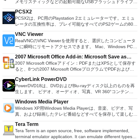
メモリスティックなどの起動可能なUSBフラッシュドライブを
sounds together. Change the speed or pitch of a recording.
adjustment tool and multiple tabbed feature. It also has a PDF
フォーマットおよび作成できます。 Rufusは、次のシナリオで
Add new effects with LADSPA plug-ins. And more!
converter, spell check and word count feature. WPS Office
PCSX2
役立ちます。 Windows、Linux、およびUEFI用の起動可能な
2016 Personal Edition supports switching language UI,File
PCSX2は、PC用のPlaystation 2エミュレーターです。エミュ
ISOからUSBインストールメディアを作成する必要がある場
Roaming and Docer online templates. Key features include:
レータの互換性率は、プレイ可能なすべてのPS2ゲームの80％
合。 OSがインストールされていないシステムで作業する必要
Writer Efficient word processor. Presentation Multimedia
以上を誇っています。かなり強力なコンピューターを所有して
がある場合。 BIOSまたはその他のファームウェアをDOSから
presentations creator. Spreadsheets Powerful tool for data
VNC Viewer
いる場合、PCSX2は優れたエミュレーターです。また、この
フラッシュする必要がある場合。 低レベルのユーティリティ
processing and analysis. 100% compatible with MS Office
RealVNCのVNC Viewerを使用すると、選択したコンピュータ
アプリケーションはローエンドコンピューターのサポートも提
を実行する必要がある場合。 Rufusは次の* ISOで動作しま
document file types (.docx, .pptx, .xlsx, etc.). Thousands of
ーに瞬時にリモートアクセスできます。 Mac、Windows PC、
供するため、Playstation 2コンソールのすべての所有者は、
す：Arch Linux、Archbang、BartPE / pebuilder、CentOS、
free document templates. Built-in PDF reader. Mobile device
またはLinuxマシン、世界中のどこからでも。 VNC Viewerを
PCで動作するゲームを見ることができます。 PCSX2エミュレ
Damn Small Linux、Fedora、FreeDOS、Gentoo、
2007 Microsoft Office Add-in: Microsoft Save as
support (iOS and Android). WPS Cloud Storage included.
使用すると、コンピューターのデスクトップを表示したり、コ
ーターを使用すると、PS2コントローラーを使用して、本物の
gNewSense、Hiren&#39;s Boot CD、LiveXP、Knoppix、
2007 Microsoft Officeアドイン：PDFまたはXPSとして保存す
Although it is a free suite, WPS Office 2016 Free comes with
PDF or XPS
ンピューターの前に直接座っているかのようにマウスとキーボ
プレイステーション体験をシミュレートできます。このアプリ
Kubuntu、Linux Mint、NT Password Registry Editor、
ると、8つの2007 Microsoft OfficeプログラムでPDFおよび
many innovative features, including a useful a paragraph
ードを制御したりできます。 VNC Viewerは、インストールと
ケーションでは、ディスクからゲームを直接実行することも、
OpenSUSE、Parted Magic、Slackware、Tails、Trinity
XPS形式にエクスポートして保存できます。このツールを使用
adjustment tool int he Writer program. It has an Office to PDF
使用が簡単です。制御したいデバイスでインストーラーを実行
ハードドライブからISOイメージとして実行することもできま
Rescue Kit、Ubuntu、Ultimate Boot CD、Windows XP（SP2
CyberLink PowerDVD
すると、これらのプログラムのサブセットでPDF形式および
converter, automatic spell checking and word count features.
し、指示に従ってください。オプションで、Windowsでのリ
す。 主な機能は次のとおりです。 Savestates：ボタンを1つ
以降）、Windows Server 2003 R2、Windows Vista、
PowerDVD18は、DVDおよびBlu-rayディスク以上のものを再
XPS形式の電子メール添付ファイルとして送信することもでき
It also has some neat tools such as the Watermark in
モート展開に使用可能なMSIがあります。デスクトッププラッ
押すだけで、ゲームの現在の「状態」を保存できます。 無制
Windows 7、Windows 8。 *このリストは完全ではありませ
生します。 ビデオ、オーディオ、写真、VR 360°コンテン
ます（特定の機能はプログラムによって異なります）。 この
document, and converting PowerPoint to Word document
トフォームにVNC Viewerをインストールする権限がない場合
限のメモリーカード：好きなだけメモリーカードを保存でき、
ん。 サポートされている言語は次のとおりです。インドネシ
ツ、さらにはYouTubeやVimeoにとっても、PowerDVD18は重
ダウンロードは、次のOfficeプログラムで動作します。
support. Overall, WPS Office 2016 Free is a good alternative
は、スタンドアロンオプションを選択する必要があります。
8MBから64MBまでの単一の物理カードに制限されなくなりま
Windows Media Player
ア語、マレーシア語、セシュティナ、ダンスク、ドイツ語、英
要なエンターテイメントの仲間です。 Ultra HD HDR TVとサ
Microsoft Office Access 2007。 Microsoft Office Excel 2007。
to Microsoft's offering. The Writer program is a versatile word
主な機能は次のとおりです。 クラウドサービスを介してVNC
した。 高解像度グラフィックス：PCSX2を使用すると、
Windows XP用Windows Media Playerは、音楽、ビデオ、写
語、スペイン語、フランス語、フルバツキー、イタリア語、ラ
ラウンドサウンドシステムの可能性を解き放ち、360°ビデオ
Microsoft Office InfoPath 2007。 Microsoft Office OneNote
processor; the Presentation program is an easy to use and
Connectを実行しているコンピューターに接続します。 Apple
1080pまたは4K HDでゲームをプレイできます。 全体とし
真、および録画したテレビ番組などすべてを保存して楽しむ最
トヴィエシュ、リエトゥビウ、マジャール、オランダ、ノルス
の増え続けるコレクションへのアクセスで仮想世界に没頭する
2007。 Microsoft Office PowerPoint 2007。 Microsoft Office
effective slide show maker that helps you to create impressive
Screen Sharing（ARD）などのサードパーティ製のVNC互換
て、PCSX2 PS2エミュレーターの機能は優れています。 PS2
適な機能を搭載しています。 再生、表示、外出先で楽しむた
ク、ポルスキ、ポルトガル、ポルトガル、スロヴェンスキー、
か、PCまたはラップトップでの比類のない再生サポートと独
Publisher 2007。 Microsoft Office Visio 2007。 Microsoft
multimedia presentations; and the Spreadsheets program is
ソフトウェアを実行しているコンピューターに直接接続しま
Tera Term
ゲームを高い精度でエミュレートでき、Windowsとエミュレ
めのポータブル デバイスとの同期、さらには家中のデバイス
スロベンツキー、スロヴェンスキーSrpski、Suomi、
自の強化により、どこにいても簡単にリラックスできます。
Office Word 2007。 2007 Microsoft Officeプログラムのこの
both a flexible and a powerful spreadsheet application.
す。 各デバイスでVNC Viewerにサインインして、すべてのデ
Tera Term is an open source, free, software implemented,
ーターを切り替えることができます。欠点は、高速ゲームに苦
との共有も、すべて1か所で行えます。 シンプルなデザイン -
Svenska、Türkçe。
新機能は次のとおりです。 4K DHR向けに最適化 Ultra HD
Microsoft Save as PDFまたはXPSアドインは、2007 Microsoft
バイス間の接続をバックアップおよび同期します。 仮想キー
terminal emulator application. It can emulate different types of
労し、時々フリーズまたはクラッシュすることです。* PCSX2
まったく新しい外観でデジタル エンターテイメントを楽しめ
Blu-ray、4K、HEVC / H.265およびHDR10コンテンツをサポー