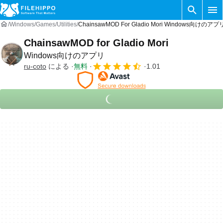
Windows
Games
Utilities
ChainsawMOD For Gladio Mori Windows向けのアプ
ChainsawMOD for Gladio Mori
Windows向けのアプリ
ru-coto
による
無料
1.01