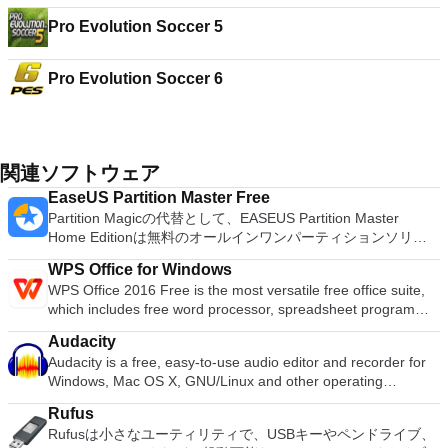
Pro Evolution Soccer 5
Pro Evolution Soccer 6
関連ソフトウェア
EaseUS Partition Master Free
Partition Magicの代替として、EASEUS Partition Master
Home Editionは無料のオールインワンパーティションソリュ
ーションおよびディスク管理ユーティリティです。パーティシ
WPS Office for Windows
ョンの拡張（特にシステムドライブ用）、ディスク領域の管
WPS Office 2016 Free is the most versatile free office suite,
理、MBRおよびGUIDパーティションテーブル（GPT）ディス
which includes free word processor, spreadsheet program
クのディスク領域不足の問題の解決を可能にします。 パーテ
and presentation maker. With these three programs you will
ィションのサイズ変更/移動システムドライブを拡張するディ
Audacity
easily be able to deal with any office related tasks. WPS
スクとパーティションをコピーパーティションをマージ分割パ
Audacity is a free, easy-to-use audio editor and recorder for
Office 2016 Free has multiple language support for English,
ーティション空き領域を再分配するダイナミックディスクの変
Windows, Mac OS X, GNU/Linux and other operating
French, German, Spanish, Portuguese,Russian and Polish
換パーティションを回復する
systems. You can use Audacity to: Record live audio. Convert
languages. To switch between languages requires only a
Rufus
tapes and records into digital recordings or CDs. Edit Ogg
single click! Despite being a free suite, WPS Office comes
Rufusは小さなユーティリティで、USBキーやペンドライブ、
Vorbis, MP3, WAV or AIFF sound files. Cut, copy, splice or mix
with many innovative features, such as the paragraph