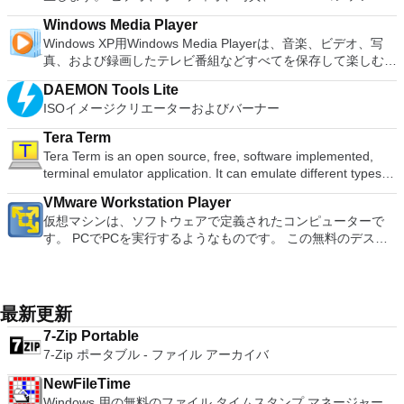
document, and converting PowerPoint to Word document
2007。 Microsoft Office PowerPoint 2007。 Microsoft Office
限のメモリーカード：好きなだけメモリーカードを保存でき、
ん。 サポートされている言語は次のとおりです。インドネシ
ツ、さらにはYouTubeやVimeoにとっても、PowerDVD18は重
使用が簡単です。制御したいデバイスでインストーラーを実行
support. Overall, WPS Office 2016 Free is a good alternative
Publisher 2007。 Microsoft Office Visio 2007。 Microsoft
8MBから64MBまでの単一の物理カードに制限されなくなりま
Windows Media Player
ア語、マレーシア語、セシュティナ、ダンスク、ドイツ語、英
要なエンターテイメントの仲間です。 Ultra HD HDR TVとサ
し、指示に従ってください。オプションで、Windowsでのリ
to Microsoft's offering. The Writer program is a versatile word
Office Word 2007。 2007 Microsoft Officeプログラムのこの
した。 高解像度グラフィックス：PCSX2を使用すると、
Windows XP用Windows Media Playerは、音楽、ビデオ、写
語、スペイン語、フランス語、フルバツキー、イタリア語、ラ
ラウンドサウンドシステムの可能性を解き放ち、360°ビデオ
モート展開に使用可能なMSIがあります。デスクトッププラッ
processor; the Presentation program is an easy to use and
Microsoft Save as PDFまたはXPSアドインは、2007 Microsoft
1080pまたは4K HDでゲームをプレイできます。 全体とし
真、および録画したテレビ番組などすべてを保存して楽しむ最
トヴィエシュ、リエトゥビウ、マジャール、オランダ、ノルス
の増え続けるコレクションへのアクセスで仮想世界に没頭する
トフォームにVNC Viewerをインストールする権限がない場合
effective slide show maker that helps you to create impressive
Office systemソフトウェアの補足条項であり、2007 Microsoft
て、PCSX2 PS2エミュレーターの機能は優れています。 PS2
適な機能を搭載しています。 再生、表示、外出先で楽しむた
ク、ポルスキ、ポルトガル、ポルトガル、スロヴェンスキー、
か、PCまたはラップトップでの比類のない再生サポートと独
は、スタンドアロンオプションを選択する必要があります。
multimedia presentations; and the Spreadsheets program is
Office systemソフトウェアのライセンス条項の対象となりま
DAEMON Tools Lite
ゲームを高い精度でエミュレートでき、Windowsとエミュレ
めのポータブル デバイスとの同期、さらには家中のデバイス
スロベンツキー、スロヴェンスキーSrpski、Suomi、
自の強化により、どこにいても簡単にリラックスできます。
主な機能は次のとおりです。 クラウドサービスを介してVNC
both a flexible and a powerful spreadsheet application.
す。 システム要件：サポートされているオペレーティングシ
ISOイメージクリエーターおよびバーナー
ーターを切り替えることができます。欠点は、高速ゲームに苦
との共有も、すべて1か所で行えます。 シンプルなデザイン -
Svenska、Türkçe。
新機能は次のとおりです。 4K DHR向けに最適化 Ultra HD
Connectを実行しているコンピューターに接続します。 Apple
ステム。 Windows Server 2003、Windows Vista、Windows
労し、時々フリーズまたはクラッシュすることです。* PCSX2
まったく新しい外観でデジタル エンターテイメントを楽しめ
Blu-ray、4K、HEVC / H.265およびHDR10コンテンツをサポー
Screen Sharing（ARD）などのサードパーティ製のVNC互換
Tera Term
XP Service Pack 2。
を使用するには、コンソールから抽出できるPlaystation 2
ます。 大好きな音楽をより多く - デジタル音楽体験がさらに
ト全画面モードで21：9モニターで2.35：1の映画を見る常時
ソフトウェアを実行しているコンピューターに直接接続しま
Tera Term is an open source, free, software implemented,
BIOSが必要です。
楽しくなります。 エンターテイメントをすべて1つの場所に -
オンのミニビューでYouTubeライブを見る YouTubeおよび
す。 各デバイスでVNC Viewerにサインインして、すべてのデ
terminal emulator application. It can emulate different types of
音楽、ビデオ、写真、録画したテレビ番組をすべて保存して楽
Vimeoで4K HDRおよび360ビデオを再生 VRエクスペリエンス
バイス間の接続をバックアップおよび同期します。 仮想キー
computer terminals, from DEC VT100 to DEC VT382, and it
しめます。 どこでも楽しめる - どこにいても音楽、ビデオ、
の向上：Microsoft Mixed Realityヘッドセット、HTC、VIVE、
VMware Workstation Player
ボードの上のスクロールバーには、Command / Windowsなど
supports telnet, SSH 1 & 2 and serial port connections. It also
写真にアクセスできます。
およびOculus Riftをサポート Fire TVとキャストのサポート
仮想マシンは、ソフトウェアで定義されたコンピューターで
の高度なキーが含まれています。 Bluetoothキーボードのサポ
has a built-in macro scripting language and some other useful
注：これは商用トライアルです。
す。 PCでPCを実行するようなものです。 この無料のデスク
ート。 VNC Connectサブスクリプションには、無料、有料、
plugins. Key features include: Automatically creates logs with
トップ仮想化ソフトウェアアプリケーションにより、VMware
試用の3つのバージョンがあります。 制御する必要のあるマシ
unique log names. Supports SSH, standard telnet and serial
Workstation、VMware Fusion、VMware Server、または
ンごとに、RealVNCのWebサイトにアクセスして、各コンピ
ports. Supports dec/digital/vt terminal standards. Tera Term is
VMware ESXで作成された仮想マシンを簡単に操作できます。
ューターにVNC Connectをダウンロードするだけです。次
a useful application, which allows the connection to any
主な機能は次のとおりです。 1台のPCで複数のオペレーティ
に、RealVNCアカウントの資格情報を使用して、ローカルマ
remote Telnet or SSH hosts. It sports a clean and crisp layout
最新更新
ングシステムを同時に実行します。 インストールや構成の問
シンでVNC Viewerにサインインします。そこから、コンピュ
that is easy to work with. The application does not take a long
7-Zip Portable
題なしに、事前構成された製品の利点を体験してください。
ーターを確認して接続できます。 VNC Connectを使用する
time to wrap your head around and is also very light on
7-Zip ポータブル - ファイル アーカイバ
ホストコンピューターと仮想マシン間でデータを共有します。
と、セッションはエンドツーエンドで暗号化されます。アプリ
system resources. So, if you need a free terminal emulator,
32ビットと64ビットの両方の仮想マシンを実行します。 2-
はすぐに各コンピューターをパスワードで保護します。コンピ
which is easy to master and supports remote Telnet or SSH
NewFileTime
way Virtual SMPを活用します。 サードパーティの仮想マシン
ューターへのログインに使用するのと同じユーザー名とパスワ
host connections then Tera Term is a good choice.
Windows 用の無料のファイル タイムスタンプ マネージャー