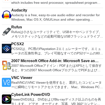
which includes free word processor, spreadsheet program
クのディスク領域不足の問題の解決を可能にします。 パーテ
and presentation maker. With these three programs you will
ィションのサイズ変更/移動システムドライブを拡張するディ
Audacity
easily be able to deal with any office related tasks. WPS
スクとパーティションをコピーパーティションをマージ分割パ
Audacity is a free, easy-to-use audio editor and recorder for
Office 2016 Free has multiple language support for English,
ーティション空き領域を再分配するダイナミックディスクの変
Windows, Mac OS X, GNU/Linux and other operating
French, German, Spanish, Portuguese,Russian and Polish
換パーティションを回復する
systems. You can use Audacity to: Record live audio. Convert
languages. To switch between languages requires only a
Rufus
tapes and records into digital recordings or CDs. Edit Ogg
single click! Despite being a free suite, WPS Office comes
Rufusは小さなユーティリティで、USBキーやペンドライブ、
Vorbis, MP3, WAV or AIFF sound files. Cut, copy, splice or mix
with many innovative features, such as the paragraph
メモリスティックなどの起動可能なUSBフラッシュドライブを
sounds together. Change the speed or pitch of a recording.
adjustment tool and multiple tabbed feature. It also has a PDF
フォーマットおよび作成できます。 Rufusは、次のシナリオで
Add new effects with LADSPA plug-ins. And more!
converter, spell check and word count feature. WPS Office
PCSX2
役立ちます。 Windows、Linux、およびUEFI用の起動可能な
2016 Personal Edition supports switching language UI,File
PCSX2は、PC用のPlaystation 2エミュレーターです。エミュ
ISOからUSBインストールメディアを作成する必要がある場
Roaming and Docer online templates. Key features include:
レータの互換性率は、プレイ可能なすべてのPS2ゲームの80％
合。 OSがインストールされていないシステムで作業する必要
Writer Efficient word processor. Presentation Multimedia
以上を誇っています。かなり強力なコンピューターを所有して
がある場合。 BIOSまたはその他のファームウェアをDOSから
presentations creator. Spreadsheets Powerful tool for data
2007 Microsoft Office Add-in: Microsoft Save as
いる場合、PCSX2は優れたエミュレーターです。また、この
フラッシュする必要がある場合。 低レベルのユーティリティ
processing and analysis. 100% compatible with MS Office
2007 Microsoft Officeアドイン：PDFまたはXPSとして保存す
PDF or XPS
アプリケーションはローエンドコンピューターのサポートも提
を実行する必要がある場合。 Rufusは次の* ISOで動作しま
document file types (.docx, .pptx, .xlsx, etc.). Thousands of
ると、8つの2007 Microsoft OfficeプログラムでPDFおよび
供するため、Playstation 2コンソールのすべての所有者は、
す：Arch Linux、Archbang、BartPE / pebuilder、CentOS、
free document templates. Built-in PDF reader. Mobile device
XPS形式にエクスポートして保存できます。このツールを使用
PCで動作するゲームを見ることができます。 PCSX2エミュレ
Damn Small Linux、Fedora、FreeDOS、Gentoo、
VNC Viewer
support (iOS and Android). WPS Cloud Storage included.
すると、これらのプログラムのサブセットでPDF形式および
ーターを使用すると、PS2コントローラーを使用して、本物の
gNewSense、Hiren&#39;s Boot CD、LiveXP、Knoppix、
RealVNCのVNC Viewerを使用すると、選択したコンピュータ
Although it is a free suite, WPS Office 2016 Free comes with
XPS形式の電子メール添付ファイルとして送信することもでき
プレイステーション体験をシミュレートできます。このアプリ
Kubuntu、Linux Mint、NT Password Registry Editor、
ーに瞬時にリモートアクセスできます。 Mac、Windows PC、
many innovative features, including a useful a paragraph
ます（特定の機能はプログラムによって異なります）。 この
ケーションでは、ディスクからゲームを直接実行することも、
OpenSUSE、Parted Magic、Slackware、Tails、Trinity
またはLinuxマシン、世界中のどこからでも。 VNC Viewerを
adjustment tool int he Writer program. It has an Office to PDF
ダウンロードは、次のOfficeプログラムで動作します。
ハードドライブからISOイメージとして実行することもできま
Rescue Kit、Ubuntu、Ultimate Boot CD、Windows XP（SP2
CyberLink PowerDVD
使用すると、コンピューターのデスクトップを表示したり、コ
converter, automatic spell checking and word count features.
Microsoft Office Access 2007。 Microsoft Office Excel 2007。
す。 主な機能は次のとおりです。 Savestates：ボタンを1つ
以降）、Windows Server 2003 R2、Windows Vista、
PowerDVD18は、DVDおよびBlu-rayディスク以上のものを再
ンピューターの前に直接座っているかのようにマウスとキーボ
It also has some neat tools such as the Watermark in
Microsoft Office InfoPath 2007。 Microsoft Office OneNote
押すだけで、ゲームの現在の「状態」を保存できます。 無制
Windows 7、Windows 8。 *このリストは完全ではありませ
生します。 ビデオ、オーディオ、写真、VR 360°コンテン
ードを制御したりできます。 VNC Viewerは、インストールと