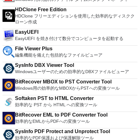
とイメージを使用します。 ホストコンピューターと仮想マシ
ードを入力するだけです。 WIN 7,8,8.1,10をサポートしま
ン間でデータを共有します。 幅広いホストおよびゲストオペ
す。 VNC ViewerのMacバージョンをお探しですか？ここから
HDClone Free Edition
レーティングシステムのサポート。 USB 2.0デバイスのサポー
ダウンロード
HDClone フリーエディションを使用した効率的なディスクク
ト。 起動時にアプライアンス情報を取得します。 直感的なホ
ローン作成
ームページインターフェイスを介して仮想マシンに簡単にアク
セスできます。 VMware Playerは、Microsoft Virtual Server仮
EasyUEFI
想マシンまたはMicrosoft Virtual PC仮想マシンもサポートして
EasyUEFI を焼き付けて数分でコンピュータを起動する
います。
File Viewer Plus
編集機能を備えた包括的なファイルビューア
SysInfo DBX Viewer Tool
Windowsユーザーのための効率的なDBXファイルビューア
BitRecover MBOX to PST Converter Tool
Windows用の効率的なMBOXからPSTへの変換ツール
Softaken PST to HTML Converter
効率的な PST から HTML への変換ツール
BitRecover EML to PDF Converter Tool
効率的なEMLからPDFへの変換ツール
SysInfo PDF Protect and Unprotect Tool
効率的なPDF保護および保護解除ツール