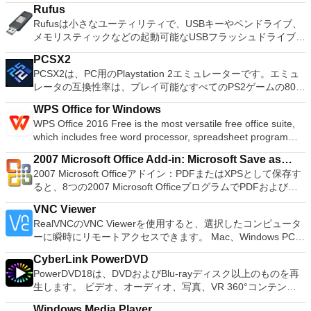
systems. You can use Audacity to: Record live audio. Convert
ィションのサイズ変更/移動システムドライブを拡張するディ
Rufus
tapes and records into digital recordings or CDs. Edit Ogg
スクとパーティションをコピーパーティションをマージ分割パ
Rufusは小さなユーティリティで、USBキーやペンドライブ、
Vorbis, MP3, WAV or AIFF sound files. Cut, copy, splice or mix
ーティション空き領域を再分配するダイナミックディスクの変
メモリスティックなどの起動可能なUSBフラッシュドライブを
sounds together. Change the speed or pitch of a recording.
換パーティションを回復する
フォーマットおよび作成できます。 Rufusは、次のシナリオで
Add new effects with LADSPA plug-ins. And more!
PCSX2
役立ちます。 Windows、Linux、およびUEFI用の起動可能な
PCSX2は、PC用のPlaystation 2エミュレーターです。エミュ
ISOからUSBインストールメディアを作成する必要がある場
レータの互換性率は、プレイ可能なすべてのPS2ゲームの80％
合。 OSがインストールされていないシステムで作業する必要
以上を誇っています。かなり強力なコンピューターを所有して
がある場合。 BIOSまたはその他のファームウェアをDOSから
WPS Office for Windows
いる場合、PCSX2は優れたエミュレーターです。また、この
フラッシュする必要がある場合。 低レベルのユーティリティ
WPS Office 2016 Free is the most versatile free office suite,
アプリケーションはローエンドコンピューターのサポートも提
を実行する必要がある場合。 Rufusは次の* ISOで動作しま
which includes free word processor, spreadsheet program
供するため、Playstation 2コンソールのすべての所有者は、
す：Arch Linux、Archbang、BartPE / pebuilder、CentOS、
and presentation maker. With these three programs you will
PCで動作するゲームを見ることができます。 PCSX2エミュレ
Damn Small Linux、Fedora、FreeDOS、Gentoo、
2007 Microsoft Office Add-in: Microsoft Save as
easily be able to deal with any office related tasks. WPS
ーターを使用すると、PS2コントローラーを使用して、本物の
gNewSense、Hiren&#39;s Boot CD、LiveXP、Knoppix、
2007 Microsoft Officeアドイン：PDFまたはXPSとして保存す
PDF or XPS
Office 2016 Free has multiple language support for English,
プレイステーション体験をシミュレートできます。このアプリ
Kubuntu、Linux Mint、NT Password Registry Editor、
ると、8つの2007 Microsoft OfficeプログラムでPDFおよび
French, German, Spanish, Portuguese,Russian and Polish
ケーションでは、ディスクからゲームを直接実行することも、
OpenSUSE、Parted Magic、Slackware、Tails、Trinity
XPS形式にエクスポートして保存できます。このツールを使用
languages. To switch between languages requires only a
ハードドライブからISOイメージとして実行することもできま
Rescue Kit、Ubuntu、Ultimate Boot CD、Windows XP（SP2
VNC Viewer
すると、これらのプログラムのサブセットでPDF形式および
single click! Despite being a free suite, WPS Office comes
す。 主な機能は次のとおりです。 Savestates：ボタンを1つ
以降）、Windows Server 2003 R2、Windows Vista、
RealVNCのVNC Viewerを使用すると、選択したコンピュータ
XPS形式の電子メール添付ファイルとして送信することもでき
with many innovative features, such as the paragraph
押すだけで、ゲームの現在の「状態」を保存できます。 無制
Windows 7、Windows 8。 *このリストは完全ではありませ
ーに瞬時にリモートアクセスできます。 Mac、Windows PC、
ます（特定の機能はプログラムによって異なります）。 この
adjustment tool and multiple tabbed feature. It also has a PDF
限のメモリーカード：好きなだけメモリーカードを保存でき、
ん。 サポートされている言語は次のとおりです。インドネシ
またはLinuxマシン、世界中のどこからでも。 VNC Viewerを
ダウンロードは、次のOfficeプログラムで動作します。
converter, spell check and word count feature. WPS Office
8MBから64MBまでの単一の物理カードに制限されなくなりま
CyberLink PowerDVD
ア語、マレーシア語、セシュティナ、ダンスク、ドイツ語、英
使用すると、コンピューターのデスクトップを表示したり、コ
Microsoft Office Access 2007。 Microsoft Office Excel 2007。
2016 Personal Edition supports switching language UI,File
した。 高解像度グラフィックス：PCSX2を使用すると、
PowerDVD18は、DVDおよびBlu-rayディスク以上のものを再
語、スペイン語、フランス語、フルバツキー、イタリア語、ラ
ンピューターの前に直接座っているかのようにマウスとキーボ
Microsoft Office InfoPath 2007。 Microsoft Office OneNote
Roaming and Docer online templates. Key features include:
1080pまたは4K HDでゲームをプレイできます。 全体とし
生します。 ビデオ、オーディオ、写真、VR 360°コンテン
トヴィエシュ、リエトゥビウ、マジャール、オランダ、ノルス
ードを制御したりできます。 VNC Viewerは、インストールと
2007。 Microsoft Office PowerPoint 2007。 Microsoft Office
Writer Efficient word processor. Presentation Multimedia
て、PCSX2 PS2エミュレーターの機能は優れています。 PS2
ツ、さらにはYouTubeやVimeoにとっても、PowerDVD18は重
ク、ポルスキ、ポルトガル、ポルトガル、スロヴェンスキー、
使用が簡単です。制御したいデバイスでインストーラーを実行
Publisher 2007。 Microsoft Office Visio 2007。 Microsoft
presentations creator. Spreadsheets Powerful tool for data
Windows Media Player