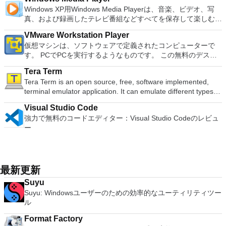
ゲームを高い精度でエミュレートでき、Windowsとエミュレ
要なエンターテイメントの仲間です。 Ultra HD HDR TVとサ
スロベンツキー、スロヴェンスキーSrpski、Suomi、
し、指示に従ってください。オプションで、Windowsでのリ
Office Word 2007。 2007 Microsoft Officeプログラムのこの
processing and analysis. 100% compatible with MS Office
Windows XP用Windows Media Playerは、音楽、ビデオ、写
ーターを切り替えることができます。欠点は、高速ゲームに苦
ラウンドサウンドシステムの可能性を解き放ち、360°ビデオ
Svenska、Türkçe。
モート展開に使用可能なMSIがあります。デスクトッププラッ
Microsoft Save as PDFまたはXPSアドインは、2007 Microsoft
document file types (.docx, .pptx, .xlsx, etc.). Thousands of
真、および録画したテレビ番組などすべてを保存して楽しむ最
労し、時々フリーズまたはクラッシュすることです。* PCSX2
の増え続けるコレクションへのアクセスで仮想世界に没頭する
トフォームにVNC Viewerをインストールする権限がない場合
Office systemソフトウェアの補足条項であり、2007 Microsoft
free document templates. Built-in PDF reader. Mobile device
適な機能を搭載しています。 再生、表示、外出先で楽しむた
を使用するには、コンソールから抽出できるPlaystation 2
か、PCまたはラップトップでの比類のない再生サポートと独
は、スタンドアロンオプションを選択する必要があります。
Office systemソフトウェアのライセンス条項の対象となりま
VMware Workstation Player
support (iOS and Android). WPS Cloud Storage included.
めのポータブル デバイスとの同期、さらには家中のデバイス
BIOSが必要です。
自の強化により、どこにいても簡単にリラックスできます。
主な機能は次のとおりです。 クラウドサービスを介してVNC
す。 システム要件：サポートされているオペレーティングシ
仮想マシンは、ソフトウェアで定義されたコンピューターで
Although it is a free suite, WPS Office 2016 Free comes with
との共有も、すべて1か所で行えます。 シンプルなデザイン -
新機能は次のとおりです。 4K DHR向けに最適化 Ultra HD
Connectを実行しているコンピューターに接続します。 Apple
ステム。 Windows Server 2003、Windows Vista、Windows
す。 PCでPCを実行するようなものです。 この無料のデスク
many innovative features, including a useful a paragraph
まったく新しい外観でデジタル エンターテイメントを楽しめ
Blu-ray、4K、HEVC / H.265およびHDR10コンテンツをサポー
Screen Sharing（ARD）などのサードパーティ製のVNC互換
XP Service Pack 2。
トップ仮想化ソフトウェアアプリケーションにより、VMware
adjustment tool int he Writer program. It has an Office to PDF
ます。 大好きな音楽をより多く - デジタル音楽体験がさらに
ト全画面モードで21：9モニターで2.35：1の映画を見る常時
ソフトウェアを実行しているコンピューターに直接接続しま
Tera Term
Workstation、VMware Fusion、VMware Server、または
converter, automatic spell checking and word count features.
楽しくなります。 エンターテイメントをすべて1つの場所に -
オンのミニビューでYouTubeライブを見る YouTubeおよび
す。 各デバイスでVNC Viewerにサインインして、すべてのデ
Tera Term is an open source, free, software implemented,
VMware ESXで作成された仮想マシンを簡単に操作できます。
It also has some neat tools such as the Watermark in
音楽、ビデオ、写真、録画したテレビ番組をすべて保存して楽
Vimeoで4K HDRおよび360ビデオを再生 VRエクスペリエンス
バイス間の接続をバックアップおよび同期します。 仮想キー
terminal emulator application. It can emulate different types of
主な機能は次のとおりです。 1台のPCで複数のオペレーティ
document, and converting PowerPoint to Word document
しめます。 どこでも楽しめる - どこにいても音楽、ビデオ、
の向上：Microsoft Mixed Realityヘッドセット、HTC、VIVE、
ボードの上のスクロールバーには、Command / Windowsなど
computer terminals, from DEC VT100 to DEC VT382, and it
ングシステムを同時に実行します。 インストールや構成の問
support. Overall, WPS Office 2016 Free is a good alternative
写真にアクセスできます。
およびOculus Riftをサポート Fire TVとキャストのサポート
Visual Studio Code
の高度なキーが含まれています。 Bluetoothキーボードのサポ
supports telnet, SSH 1 & 2 and serial port connections. It also
題なしに、事前構成された製品の利点を体験してください。
to Microsoft's offering. The Writer program is a versatile word
注：これは商用トライアルです。
強力で無料のコードエディター：Visual Studio Codeのレビュ
ート。 VNC Connectサブスクリプションには、無料、有料、
has a built-in macro scripting language and some other useful
ホストコンピューターと仮想マシン間でデータを共有します。
processor; the Presentation program is an easy to use and
ー
試用の3つのバージョンがあります。 制御する必要のあるマシ
plugins. Key features include: Automatically creates logs with
32ビットと64ビットの両方の仮想マシンを実行します。 2-
effective slide show maker that helps you to create impressive
ンごとに、RealVNCのWebサイトにアクセスして、各コンピ
unique log names. Supports SSH, standard telnet and serial
way Virtual SMPを活用します。 サードパーティの仮想マシン
multimedia presentations; and the Spreadsheets program is
ューターにVNC Connectをダウンロードするだけです。次
ports. Supports dec/digital/vt terminal standards. Tera Term is
とイメージを使用します。 ホストコンピューターと仮想マシ
both a flexible and a powerful spreadsheet application.
に、RealVNCアカウントの資格情報を使用して、ローカルマ
a useful application, which allows the connection to any
ン間でデータを共有します。 幅広いホストおよびゲストオペ
シンでVNC Viewerにサインインします。そこから、コンピュ
remote Telnet or SSH hosts. It sports a clean and crisp layout
最新更新
レーティングシステムのサポート。 USB 2.0デバイスのサポー
ーターを確認して接続できます。 VNC Connectを使用する
that is easy to work with. The application does not take a long
ト。 起動時にアプライアンス情報を取得します。 直感的なホ
Suyu
と、セッションはエンドツーエンドで暗号化されます。アプリ
time to wrap your head around and is also very light on
ームページインターフェイスを介して仮想マシンに簡単にアク
Suyu: Windowsユーザーのための効率的なユーティリティツー
はすぐに各コンピューターをパスワードで保護します。コンピ
system resources. So, if you need a free terminal emulator,
セスできます。 VMware Playerは、Microsoft Virtual Server仮
ル
ューターへのログインに使用するのと同じユーザー名とパスワ
which is easy to master and supports remote Telnet or SSH
想マシンまたはMicrosoft Virtual PC仮想マシンもサポートして
ードを入力するだけです。 WIN 7,8,8.1,10をサポートしま
host connections then Tera Term is a good choice.
います。
Format Factory
す。 VNC ViewerのMacバージョンをお探しですか？ここから