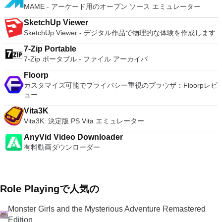
you can also install Linux VMs, including Ubuntu, Red Hat,
MAME - アーケード用のオープン ソース エミュレーター
Fedora, and lots of other distributions as well. Overall,
Workstation Pro offers high performance, strong reliability,
SketchUp Viewer
and cutting edge features that make it stand out from the
SketchUp Viewer - デジタル作品で物理的な体験を作成します
crowd. The full version is a little pricey, but you do get what
you pay for.
7-Zip Portable
7-Zip ポータブル - ファイル アーカイバ
Floorp
カスタマイズ可能でプライバシー重視のブラウザ：Floorpレビ
ュー
Vita3K
Vita3K: 決定版 PS Vita エミュレーター
AnyVid Video Downloader
有料動画ダウンローダー
Role Playingで人気の
Monster Girls and the Mysterious Adventure Remastered
Edition