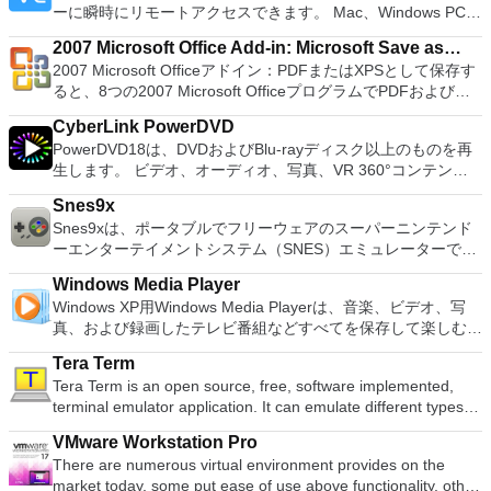
プレイステーション体験をシミュレートできます。このアプリ
Roaming and Docer online templates. Key features include:
ーに瞬時にリモートアクセスできます。 Mac、Windows PC、
合。 OSがインストールされていないシステムで作業する必要
ケーションでは、ディスクからゲームを直接実行することも、
Writer Efficient word processor. Presentation Multimedia
またはLinuxマシン、世界中のどこからでも。 VNC Viewerを
がある場合。 BIOSまたはその他のファームウェアをDOSから
ハードドライブからISOイメージとして実行することもできま
presentations creator. Spreadsheets Powerful tool for data
2007 Microsoft Office Add-in: Microsoft Save as
使用すると、コンピューターのデスクトップを表示したり、コ
フラッシュする必要がある場合。 低レベルのユーティリティ
す。 主な機能は次のとおりです。 Savestates：ボタンを1つ
processing and analysis. 100% compatible with MS Office
2007 Microsoft Officeアドイン：PDFまたはXPSとして保存す
PDF or XPS
ンピューターの前に直接座っているかのようにマウスとキーボ
を実行する必要がある場合。 Rufusは次の* ISOで動作しま
押すだけで、ゲームの現在の「状態」を保存できます。 無制
document file types (.docx, .pptx, .xlsx, etc.). Thousands of
ると、8つの2007 Microsoft OfficeプログラムでPDFおよび
ードを制御したりできます。 VNC Viewerは、インストールと
す：Arch Linux、Archbang、BartPE / pebuilder、CentOS、
限のメモリーカード：好きなだけメモリーカードを保存でき、
free document templates. Built-in PDF reader. Mobile device
XPS形式にエクスポートして保存できます。このツールを使用
使用が簡単です。制御したいデバイスでインストーラーを実行
Damn Small Linux、Fedora、FreeDOS、Gentoo、
8MBから64MBまでの単一の物理カードに制限されなくなりま
CyberLink PowerDVD
support (iOS and Android). WPS Cloud Storage included.
すると、これらのプログラムのサブセットでPDF形式および
し、指示に従ってください。オプションで、Windowsでのリ
gNewSense、Hiren&#39;s Boot CD、LiveXP、Knoppix、
した。 高解像度グラフィックス：PCSX2を使用すると、
PowerDVD18は、DVDおよびBlu-rayディスク以上のものを再
Although it is a free suite, WPS Office 2016 Free comes with
XPS形式の電子メール添付ファイルとして送信することもでき
モート展開に使用可能なMSIがあります。デスクトッププラッ
Kubuntu、Linux Mint、NT Password Registry Editor、
1080pまたは4K HDでゲームをプレイできます。 全体とし
生します。 ビデオ、オーディオ、写真、VR 360°コンテン
many innovative features, including a useful a paragraph
ます（特定の機能はプログラムによって異なります）。 この
トフォームにVNC Viewerをインストールする権限がない場合
OpenSUSE、Parted Magic、Slackware、Tails、Trinity
て、PCSX2 PS2エミュレーターの機能は優れています。 PS2
ツ、さらにはYouTubeやVimeoにとっても、PowerDVD18は重
adjustment tool int he Writer program. It has an Office to PDF
ダウンロードは、次のOfficeプログラムで動作します。
は、スタンドアロンオプションを選択する必要があります。
Rescue Kit、Ubuntu、Ultimate Boot CD、Windows XP（SP2
Snes9x
ゲームを高い精度でエミュレートでき、Windowsとエミュレ
要なエンターテイメントの仲間です。 Ultra HD HDR TVとサ
converter, automatic spell checking and word count features.
Microsoft Office Access 2007。 Microsoft Office Excel 2007。
主な機能は次のとおりです。 クラウドサービスを介してVNC
以降）、Windows Server 2003 R2、Windows Vista、
Snes9xは、ポータブルでフリーウェアのスーパーニンテンド
ーターを切り替えることができます。欠点は、高速ゲームに苦
ラウンドサウンドシステムの可能性を解き放ち、360°ビデオ
It also has some neat tools such as the Watermark in
Microsoft Office InfoPath 2007。 Microsoft Office OneNote
Connectを実行しているコンピューターに接続します。 Apple
Windows 7、Windows 8。 *このリストは完全ではありませ
ーエンターテイメントシステム（SNES）エミュレーターで
労し、時々フリーズまたはクラッシュすることです。* PCSX2
の増え続けるコレクションへのアクセスで仮想世界に没頭する
document, and converting PowerPoint to Word document
2007。 Microsoft Office PowerPoint 2007。 Microsoft Office
Screen Sharing（ARD）などのサードパーティ製のVNC互換
ん。 サポートされている言語は次のとおりです。インドネシ
す。このアプリケーションを使用すると、PCでSNESおよびス
を使用するには、コンソールから抽出できるPlaystation 2
か、PCまたはラップトップでの比類のない再生サポートと独
support. Overall, WPS Office 2016 Free is a good alternative
Publisher 2007。 Microsoft Office Visio 2007。 Microsoft
ソフトウェアを実行しているコンピューターに直接接続しま
Windows Media Player
ア語、マレーシア語、セシュティナ、ダンスク、ドイツ語、英
ーパーファミコンニンテンドーゲームシステム用に設計された
BIOSが必要です。
自の強化により、どこにいても簡単にリラックスできます。
to Microsoft's offering. The Writer program is a versatile word
Office Word 2007。 2007 Microsoft Officeプログラムのこの
す。 各デバイスでVNC Viewerにサインインして、すべてのデ
Windows XP用Windows Media Playerは、音楽、ビデオ、写
語、スペイン語、フランス語、フルバツキー、イタリア語、ラ
ほとんどのゲームをプレイできます。あなたが知らないなら、
新機能は次のとおりです。 4K DHR向けに最適化 Ultra HD
processor; the Presentation program is an easy to use and
Microsoft Save as PDFまたはXPSアドインは、2007 Microsoft
バイス間の接続をバックアップおよび同期します。 仮想キー
真、および録画したテレビ番組などすべてを保存して楽しむ最
トヴィエシュ、リエトゥビウ、マジャール、オランダ、ノルス
SNESは16ビットのビデオゲーム機であり、世界中で5000万
Blu-ray、4K、HEVC / H.265およびHDR10コンテンツをサポー
effective slide show maker that helps you to create impressive
Office systemソフトウェアの補足条項であり、2007 Microsoft
ボードの上のスクロールバーには、Command / Windowsなど
適な機能を搭載しています。 再生、表示、外出先で楽しむた
ク、ポルスキ、ポルトガル、ポルトガル、スロヴェンスキー、
台を販売し、ゲームをプレイするのは非常に楽しかったです！
ト全画面モードで21：9モニターで2.35：1の映画を見る常時
multimedia presentations; and the Spreadsheets program is
Office systemソフトウェアのライセンス条項の対象となりま
Tera Term
の高度なキーが含まれています。 Bluetoothキーボードのサポ
めのポータブル デバイスとの同期、さらには家中のデバイス
スロベンツキー、スロヴェンスキーSrpski、Suomi、
Snes9xは、元のSNESのファンに最適です。SNESは、過去の
オンのミニビューでYouTubeライブを見る YouTubeおよび
both a flexible and a powerful spreadsheet application.
す。 システム要件：サポートされているオペレーティングシ
Tera Term is an open source, free, software implemented,
ート。 VNC Connectサブスクリプションには、無料、有料、
との共有も、すべて1か所で行えます。 シンプルなデザイン -
Svenska、Türkçe。
ゲームの勝利を今でも再現できます。 Snes9xはC ++でコーデ
Vimeoで4K HDRおよび360ビデオを再生 VRエクスペリエンス
ステム。 Windows Server 2003、Windows Vista、Windows
terminal emulator application. It can emulate different types of
試用の3つのバージョンがあります。 制御する必要のあるマシ
まったく新しい外観でデジタル エンターテイメントを楽しめ
ィングされており、i386 LinuxおよびWindowsポートに3つの
の向上：Microsoft Mixed Realityヘッドセット、HTC、VIVE、
XP Service Pack 2。
computer terminals, from DEC VT100 to DEC VT382, and it
ンごとに、RealVNCのWebサイトにアクセスして、各コンピ
ます。 大好きな音楽をより多く - デジタル音楽体験がさらに
アセンブラーCPUエミュレーションコアがあります。 全体と
およびOculus Riftをサポート Fire TVとキャストのサポート
VMware Workstation Pro
supports telnet, SSH 1 & 2 and serial port connections. It also
ューターにVNC Connectをダウンロードするだけです。次
楽しくなります。 エンターテイメントをすべて1つの場所に -
して、Snes9xには多くの構成可能なオプションがあります。
注：これは商用トライアルです。
There are numerous virtual environment provides on the
has a built-in macro scripting language and some other useful
に、RealVNCアカウントの資格情報を使用して、ローカルマ
音楽、ビデオ、写真、録画したテレビ番組をすべて保存して楽
サウンドを変更したり、フルスクリーンで再生したり、SNES
market today, some put ease of use above functionality, other
plugins. Key features include: Automatically creates logs with