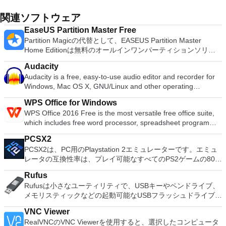
関連ソフトウェア
EaseUS Partition Master Free
Partition Magicの代替として、EASEUS Partition Master
Home Editionは無料のオールインワンパーティションソリュ
ーションおよびディスク管理ユーティリティです。パーティシ
Audacity
ョンの拡張（特にシステムドライブ用）、ディスク領域の管
Audacity is a free, easy-to-use audio editor and recorder for
理、MBRおよびGUIDパーティションテーブル（GPT）ディス
Windows, Mac OS X, GNU/Linux and other operating
クのディスク領域不足の問題の解決を可能にします。 パーテ
systems. You can use Audacity to: Record live audio. Convert
ィションのサイズ変更/移動システムドライブを拡張するディ
WPS Office for Windows
tapes and records into digital recordings or CDs. Edit Ogg
スクとパーティションをコピーパーティションをマージ分割パ
WPS Office 2016 Free is the most versatile free office suite,
Vorbis, MP3, WAV or AIFF sound files. Cut, copy, splice or mix
ーティション空き領域を再分配するダイナミックディスクの変
which includes free word processor, spreadsheet program
sounds together. Change the speed or pitch of a recording.
換パーティションを回復する
and presentation maker. With these three programs you will
Add new effects with LADSPA plug-ins. And more!
PCSX2
easily be able to deal with any office related tasks. WPS
PCSX2は、PC用のPlaystation 2エミュレーターです。エミュ
Office 2016 Free has multiple language support for English,
レータの互換性率は、プレイ可能なすべてのPS2ゲームの80％
French, German, Spanish, Portuguese,Russian and Polish
以上を誇っています。かなり強力なコンピューターを所有して
languages. To switch between languages requires only a
Rufus
いる場合、PCSX2は優れたエミュレーターです。また、この
single click! Despite being a free suite, WPS Office comes
Rufusは小さなユーティリティで、USBキーやペンドライブ、
アプリケーションはローエンドコンピューターのサポートも提
with many innovative features, such as the paragraph
メモリスティックなどの起動可能なUSBフラッシュドライブを
供するため、Playstation 2コンソールのすべての所有者は、
adjustment tool and multiple tabbed feature. It also has a PDF
フォーマットおよび作成できます。 Rufusは、次のシナリオで
PCで動作するゲームを見ることができます。 PCSX2エミュレ
converter, spell check and word count feature. WPS Office
VNC Viewer
役立ちます。 Windows、Linux、およびUEFI用の起動可能な
ーターを使用すると、PS2コントローラーを使用して、本物の
2016 Personal Edition supports switching language UI,File
RealVNCのVNC Viewerを使用すると、選択したコンピュータ
ISOからUSBインストールメディアを作成する必要がある場