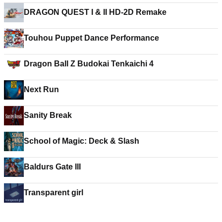
DRAGON QUEST I & II HD-2D Remake
Touhou Puppet Dance Performance
Dragon Ball Z Budokai Tenkaichi 4
Next Run
Sanity Break
School of Magic: Deck & Slash
Baldurs Gate III
Transparent girl