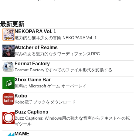
シンでVNC Viewerにサインインします。そこから、コンピュ
しめます。 どこでも楽しめる - どこにいても音楽、ビデオ、
マウスやSNESジョイパッドなどのゲーム入力デバイスを変更
place integration above stability. VMware Workstation Pro is
unique log names. Supports SSH, standard telnet and serial
ーターを確認して接続できます。 VNC Connectを使用する
写真にアクセスできます。
したりできます。このアプリケーションには、チートに対する
the easiest to use, the fastest and the most reliable app when
ports. Supports dec/digital/vt terminal standards. Tera Term is
と、セッションはエンドツーエンドで暗号化されます。アプリ
アクションリプレイのサポートと、新しいチートをオンライン
it comes to evaluating a new OS, or new software apps and
a useful application, which allows the connection to any
はすぐに各コンピューターをパスワードで保護します。コンピ
で検索する機能もあります。グラフィックは鮮明な方法でエミ
patches, in an isolated and safe virtualized environment. Key
remote Telnet or SSH hosts. It sports a clean and crisp layout
最新更新
ューターへのログインに使用するのと同じユーザー名とパスワ
ュレートされ、エミュレーターの全体的な感触は良好です。
Features include: Powerful 3D Graphics - DirectX 10* and
that is easy to work with. The application does not take a long
ードを入力するだけです。 WIN 7,8,8.1,10をサポートしま
ROMカートリッジで利用可能なSNESゲームをプレイするに
NEKOPARA Vol. 1
OpenGL 3.3 support. VMware Compatibility - Create one; Run
time to wrap your head around and is also very light on
す。 VNC ViewerのMacバージョンをお探しですか？ここから
は、ROMまたはROMイメージが必要です。注：Snes9xアプ
魅力的な猫耳少女の冒険 NEKOPARA Vol. 1
anywhere on VMware software. vSphere and vCloud Air
system resources. So, if you need a free terminal emulator,
ダウンロード
リケーションはゲームファイルを提供しません。
Support - Drag and drop VMs between environments.
which is easy to master and supports remote Telnet or SSH
Watcher of Realms
Restricted and Encrypted VMs - Protection and performance
host connections then Tera Term is a good choice.
深みのある魅力的なタワーディフェンスRPG
enhancements. Expiring Virtual Machines - Time-limited
virtual machines. Latest Hardware Support - Broadwell and
Format Factory
Haswell CPU support. Enterprise Quality Virtual Machines -
Format Factoryですべてのファイル形式を変換する
16 vCPUs, 8TB virtual disks, and 64GB memory. Enhanced
IPv6 Support - IPv6-to-IPv4 NAT (6to4 and 4to6). Virtual
Xbox Game Bar
Machine Video Memory - Up to 2GB. Enhanced Connectivity -
無料の Microsoft ゲーム オーバーレイ
USB 3.0, Bluetooth, HD audio, printers, and Skype support.
Kobo
High Resolution Displays - 4K UHD and QHD+ support.
Kobo電子ブックをダウンロード
VMware Workstation Pro is a perfect choice for those of you
who are a little skeptical about making the leap over to
Buzz Captions
Windows 10. By utilizing an app like this, you'll get to try out
Buzz Captions: Windows用の強力な音声からテキストへの転
all of Windows 10's new features in a safe sandboxed
写ツール
environment, without the need to install the OS natively.
VMware Workstation Pro doesn't just support Microsofts OS,
MAME