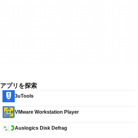
アプリを探索
3uTools
VMware Workstation Player
Auslogics Disk Defrag