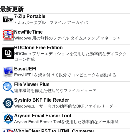
ンピューターの前に直接座っているかのようにマウスとキーボ
with many innovative features, such as the paragraph
押すだけで、ゲームの現在の「状態」を保存できます。 無制
Windows 7、Windows 8。 *このリストは完全ではありませ
ードを制御したりできます。 VNC Viewerは、インストールと
adjustment tool and multiple tabbed feature. It also has a PDF
最新更新
限のメモリーカード：好きなだけメモリーカードを保存でき、
ん。 サポートされている言語は次のとおりです。インドネシ
使用が簡単です。制御したいデバイスでインストーラーを実行
converter, spell check and word count feature. WPS Office
8MBから64MBまでの単一の物理カードに制限されなくなりま
ア語、マレーシア語、セシュティナ、ダンスク、ドイツ語、英
7-Zip Portable
し、指示に従ってください。オプションで、Windowsでのリ
2016 Personal Edition supports switching language UI,File
した。 高解像度グラフィックス：PCSX2を使用すると、
語、スペイン語、フランス語、フルバツキー、イタリア語、ラ
7-Zip ポータブル - ファイル アーカイバ
モート展開に使用可能なMSIがあります。デスクトッププラッ
Roaming and Docer online templates. Key features include:
1080pまたは4K HDでゲームをプレイできます。 全体とし
トヴィエシュ、リエトゥビウ、マジャール、オランダ、ノルス
トフォームにVNC Viewerをインストールする権限がない場合
Writer Efficient word processor. Presentation Multimedia
て、PCSX2 PS2エミュレーターの機能は優れています。 PS2
NewFileTime
ク、ポルスキ、ポルトガル、ポルトガル、スロヴェンスキー、
は、スタンドアロンオプションを選択する必要があります。
presentations creator. Spreadsheets Powerful tool for data
ゲームを高い精度でエミュレートでき、Windowsとエミュレ
Windows 用の無料のファイル タイムスタンプ マネージャー
スロベンツキー、スロヴェンスキーSrpski、Suomi、
主な機能は次のとおりです。 クラウドサービスを介してVNC
processing and analysis. 100% compatible with MS Office
ーターを切り替えることができます。欠点は、高速ゲームに苦
Svenska、Türkçe。
Connectを実行しているコンピューターに接続します。 Apple
document file types (.docx, .pptx, .xlsx, etc.). Thousands of
HDClone Free Edition
労し、時々フリーズまたはクラッシュすることです。* PCSX2
Screen Sharing（ARD）などのサードパーティ製のVNC互換
free document templates. Built-in PDF reader. Mobile device
HDClone フリーエディションを使用した効率的なディスクク
を使用するには、コンソールから抽出できるPlaystation 2
ソフトウェアを実行しているコンピューターに直接接続しま
support (iOS and Android). WPS Cloud Storage included.
ローン作成
BIOSが必要です。
す。 各デバイスでVNC Viewerにサインインして、すべてのデ
Although it is a free suite, WPS Office 2016 Free comes with
バイス間の接続をバックアップおよび同期します。 仮想キー
EasyUEFI
many innovative features, including a useful a paragraph
ボードの上のスクロールバーには、Command / Windowsなど
EasyUEFI を焼き付けて数分でコンピュータを起動する
adjustment tool int he Writer program. It has an Office to PDF
の高度なキーが含まれています。 Bluetoothキーボードのサポ
converter, automatic spell checking and word count features.
File Viewer Plus
ート。 VNC Connectサブスクリプションには、無料、有料、
It also has some neat tools such as the Watermark in
編集機能を備えた包括的なファイルビューア
試用の3つのバージョンがあります。 制御する必要のあるマシ
document, and converting PowerPoint to Word document
ンごとに、RealVNCのWebサイトにアクセスして、各コンピ
support. Overall, WPS Office 2016 Free is a good alternative
SysInfo BKF File Reader
ューターにVNC Connectをダウンロードするだけです。次
to Microsoft's offering. The Writer program is a versatile word
Windowsユーザー向けの効率的なBKFファイルリーダー
に、RealVNCアカウントの資格情報を使用して、ローカルマ
processor; the Presentation program is an easy to use and
シンでVNC Viewerにサインインします。そこから、コンピュ
effective slide show maker that helps you to create impressive
Aryson Email Eraser Tool
ーターを確認して接続できます。 VNC Connectを使用する
multimedia presentations; and the Spreadsheets program is
Aryson Email Eraser Toolを使用した効率的なメール削除
と、セッションはエンドツーエンドで暗号化されます。アプリ
both a flexible and a powerful spreadsheet application.
はすぐに各コンピューターをパスワードで保護します。コンピ
WholeClear PST to HTML Converter