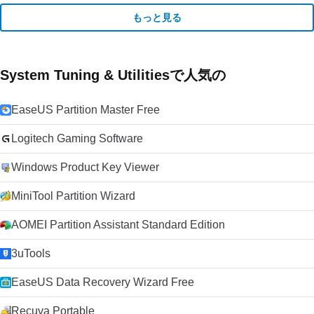
もっと見る
System Tuning & Utilitiesで人気の
EaseUS Partition Master Free
Logitech Gaming Software
Windows Product Key Viewer
MiniTool Partition Wizard
AOMEI Partition Assistant Standard Edition
3uTools
EaseUS Data Recovery Wizard Free
Recuva Portable