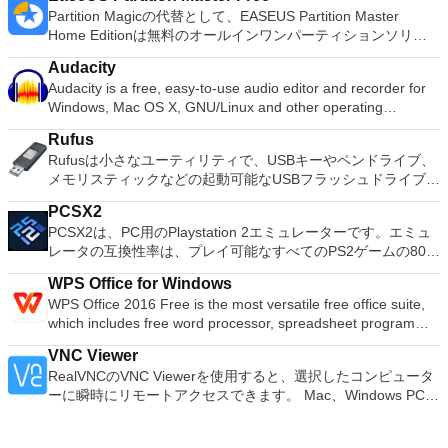
Partition Magicの代替として、EASEUS Partition Master
Home Editionは無料のオールインワンパーティションソリュ
ーションおよびディスク管理ユーティリティです。パーティシ
Audacity
ョンの拡張（特にシステムドライブ用）、ディスク領域の管
Audacity is a free, easy-to-use audio editor and recorder for
理、MBRおよびGUIDパーティションテーブル（GPT）ディス
Windows, Mac OS X, GNU/Linux and other operating
クのディスク領域不足の問題の解決を可能にします。 パーテ
systems. You can use Audacity to: Record live audio. Convert
ィションのサイズ変更/移動システムドライブを拡張するディ
Rufus
tapes and records into digital recordings or CDs. Edit Ogg
スクとパーティションをコピーパーティションをマージ分割パ
Rufusは小さなユーティリティで、USBキーやペンドライブ、
Vorbis, MP3, WAV or AIFF sound files. Cut, copy, splice or mix
ーティション空き領域を再分配するダイナミックディスクの変
メモリスティックなどの起動可能なUSBフラッシュドライブを
sounds together. Change the speed or pitch of a recording.
換パーティションを回復する
フォーマットおよび作成できます。 Rufusは、次のシナリオで
Add new effects with LADSPA plug-ins. And more!
PCSX2
役立ちます。 Windows、Linux、およびUEFI用の起動可能な
PCSX2は、PC用のPlaystation 2エミュレーターです。エミュ
ISOからUSBインストールメディアを作成する必要がある場
レータの互換性率は、プレイ可能なすべてのPS2ゲームの80％
合。 OSがインストールされていないシステムで作業する必要
以上を誇っています。かなり強力なコンピューターを所有して
がある場合。 BIOSまたはその他のファームウェアをDOSから
WPS Office for Windows
いる場合、PCSX2は優れたエミュレーターです。また、この
フラッシュする必要がある場合。 低レベルのユーティリティ
WPS Office 2016 Free is the most versatile free office suite,
アプリケーションはローエンドコンピューターのサポートも提
を実行する必要がある場合。 Rufusは次の* ISOで動作しま
which includes free word processor, spreadsheet program
供するため、Playstation 2コンソールのすべての所有者は、
す：Arch Linux、Archbang、BartPE / pebuilder、CentOS、
and presentation maker. With these three programs you will
PCで動作するゲームを見ることができます。 PCSX2エミュレ
Damn Small Linux、Fedora、FreeDOS、Gentoo、
VNC Viewer
easily be able to deal with any office related tasks. WPS
ーターを使用すると、PS2コントローラーを使用して、本物の
gNewSense、Hiren&#39;s Boot CD、LiveXP、Knoppix、
RealVNCのVNC Viewerを使用すると、選択したコンピュータ
Office 2016 Free has multiple language support for English,
プレイステーション体験をシミュレートできます。このアプリ
Kubuntu、Linux Mint、NT Password Registry Editor、
ーに瞬時にリモートアクセスできます。 Mac、Windows PC、
French, German, Spanish, Portuguese,Russian and Polish
ケーションでは、ディスクからゲームを直接実行することも、
OpenSUSE、Parted Magic、Slackware、Tails、Trinity
またはLinuxマシン、世界中のどこからでも。 VNC Viewerを
languages. To switch between languages requires only a
ハードドライブからISOイメージとして実行することもできま
Rescue Kit、Ubuntu、Ultimate Boot CD、Windows XP（SP2
使用すると、コンピューターのデスクトップを表示したり、コ
single click! Despite being a free suite, WPS Office comes
す。 主な機能は次のとおりです。 Savestates：ボタンを1つ
以降）、Windows Server 2003 R2、Windows Vista、