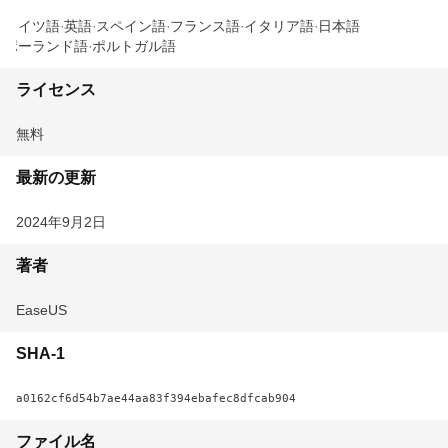
ドイツ語
英語
スペイン語
フランス語
イタリア語
日本語
ポーランド語
ポルトガル語
ライセンス
無料
最新の更新
2024年9月2日
著者
EaseUS
SHA-1
a0162cf6d54b7ae44aa83f394ebafec8dfcab904
ファイル名