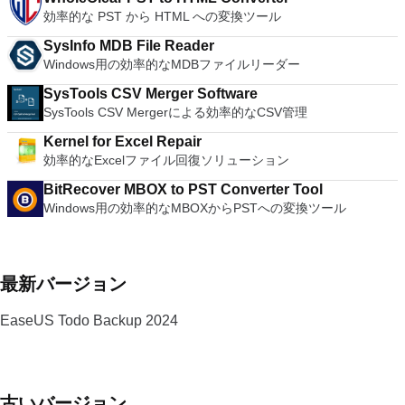
ューターへのログインに使用するのと同じユーザー名とパスワ
効率的な PST から HTML への変換ツール
ードを入力するだけです。 WIN 7,8,8.1,10をサポートしま
す。 VNC ViewerのMacバージョンをお探しですか？ここから
SysInfo MDB File Reader
ダウンロード
Windows用の効率的なMDBファイルリーダー
SysTools CSV Merger Software
SysTools CSV Mergerによる効率的なCSV管理
Kernel for Excel Repair
効率的なExcelファイル回復ソリューション
BitRecover MBOX to PST Converter Tool
Windows用の効率的なMBOXからPSTへの変換ツール
最新バージョン
EaseUS Todo Backup 2024
古いバージョン