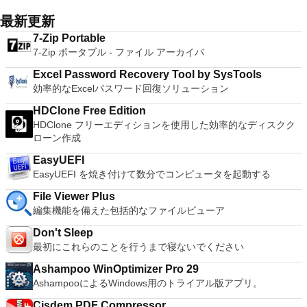
ンピューターの前に直接座っているかのようにマウスとキーボ
with many innovative features, such as the paragraph
Kubuntu、Linux Mint、NT Password Registry Editor、
1080pまたは4K HDでゲームをプレイできます。 全体とし
ードを制御したりできます。 VNC Viewerは、インストールと
adjustment tool and multiple tabbed feature. It also has a PDF
最新更新
OpenSUSE、Parted Magic、Slackware、Tails、Trinity
て、PCSX2 PS2エミュレーターの機能は優れています。 PS2
使用が簡単です。制御したいデバイスでインストーラーを実行
converter, spell check and word count feature. WPS Office
Rescue Kit、Ubuntu、Ultimate Boot CD、Windows XP（SP2
ゲームを高い精度でエミュレートでき、Windowsとエミュレ
7-Zip Portable
し、指示に従ってください。オプションで、Windowsでのリ
2016 Personal Edition supports switching language UI,File
以降）、Windows Server 2003 R2、Windows Vista、
ーターを切り替えることができます。欠点は、高速ゲームに苦
7-Zip ポータブル - ファイル アーカイバ
モート展開に使用可能なMSIがあります。デスクトッププラッ
Roaming and Docer online templates. Key features include:
Windows 7、Windows 8。 *このリストは完全ではありませ
労し、時々フリーズまたはクラッシュすることです。* PCSX2
トフォームにVNC Viewerをインストールする権限がない場合
Writer Efficient word processor. Presentation Multimedia
ん。 サポートされている言語は次のとおりです。インドネシ
Excel Password Recovery Tool by SysTools
を使用するには、コンソールから抽出できるPlaystation 2
は、スタンドアロンオプションを選択する必要があります。
presentations creator. Spreadsheets Powerful tool for data
ア語、マレーシア語、セシュティナ、ダンスク、ドイツ語、英
効率的なExcelパスワード回復ソリューション
BIOSが必要です。
主な機能は次のとおりです。 クラウドサービスを介してVNC
processing and analysis. 100% compatible with MS Office
語、スペイン語、フランス語、フルバツキー、イタリア語、ラ
Connectを実行しているコンピューターに接続します。 Apple
document file types (.docx, .pptx, .xlsx, etc.). Thousands of
HDClone Free Edition
トヴィエシュ、リエトゥビウ、マジャール、オランダ、ノルス
Screen Sharing（ARD）などのサードパーティ製のVNC互換
free document templates. Built-in PDF reader. Mobile device
HDClone フリーエディションを使用した効率的なディスクク
ク、ポルスキ、ポルトガル、ポルトガル、スロヴェンスキー、
ソフトウェアを実行しているコンピューターに直接接続しま
support (iOS and Android). WPS Cloud Storage included.
ローン作成
スロベンツキー、スロヴェンスキーSrpski、Suomi、
す。 各デバイスでVNC Viewerにサインインして、すべてのデ
Although it is a free suite, WPS Office 2016 Free comes with
Svenska、Türkçe。
バイス間の接続をバックアップおよび同期します。 仮想キー
EasyUEFI
many innovative features, including a useful a paragraph
ボードの上のスクロールバーには、Command / Windowsなど
EasyUEFI を焼き付けて数分でコンピュータを起動する
adjustment tool int he Writer program. It has an Office to PDF
の高度なキーが含まれています。 Bluetoothキーボードのサポ
converter, automatic spell checking and word count features.
File Viewer Plus
ート。 VNC Connectサブスクリプションには、無料、有料、
It also has some neat tools such as the Watermark in
編集機能を備えた包括的なファイルビューア
試用の3つのバージョンがあります。 制御する必要のあるマシ
document, and converting PowerPoint to Word document
ンごとに、RealVNCのWebサイトにアクセスして、各コンピ
support. Overall, WPS Office 2016 Free is a good alternative
Don't Sleep
ューターにVNC Connectをダウンロードするだけです。次
to Microsoft's offering. The Writer program is a versatile word
最初にこれらのことを行うまで寝ないでください
に、RealVNCアカウントの資格情報を使用して、ローカルマ
processor; the Presentation program is an easy to use and
シンでVNC Viewerにサインインします。そこから、コンピュ
effective slide show maker that helps you to create impressive
Ashampoo WinOptimizer Pro 29
ーターを確認して接続できます。 VNC Connectを使用する
multimedia presentations; and the Spreadsheets program is
AshampooによるWindows用のトライアル版アプリ。
と、セッションはエンドツーエンドで暗号化されます。アプリ
both a flexible and a powerful spreadsheet application.
はすぐに各コンピューターをパスワードで保護します。コンピ
Cisdem PDF Compressor