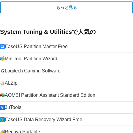
もっと見る
System Tuning & Utilitiesで人気の
EaseUS Partition Master Free
MiniTool Partition Wizard
Logitech Gaming Software
ALZip
AOMEI Partition Assistant Standard Edition
3uTools
EaseUS Data Recovery Wizard Free
Recuva Portable