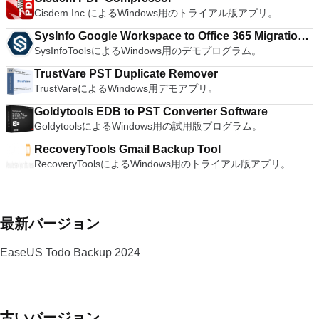
ューターへのログインに使用するのと同じユーザー名とパスワ
Cisdem Inc.によるWindows用のトライアル版アプリ。
ードを入力するだけです。 WIN 7,8,8.1,10をサポートしま
す。 VNC ViewerのMacバージョンをお探しですか？ここから
SysInfo Google Workspace to Office 365 Migration
ダウンロード
SysInfoToolsによるWindows用のデモプログラム。
Tool
TrustVare PST Duplicate Remover
TrustVareによるWindows用デモアプリ。
Goldytools EDB to PST Converter Software
GoldytoolsによるWindows用の試用版プログラム。
RecoveryTools Gmail Backup Tool
RecoveryToolsによるWindows用のトライアル版アプリ。
最新バージョン
EaseUS Todo Backup 2024
古いバージョン