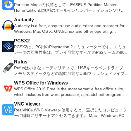
Partition Magicの代替として、EASEUS Partition Master
Home Editionは無料のオールインワンパーティションソリュ
ーションおよびディスク管理ユーティリティです。パーティシ
Audacity
ョンの拡張（特にシステムドライブ用）、ディスク領域の管
Audacity is a free, easy-to-use audio editor and recorder for
理、MBRおよびGUIDパーティションテーブル（GPT）ディス
Windows, Mac OS X, GNU/Linux and other operating
クのディスク領域不足の問題の解決を可能にします。 パーテ
systems. You can use Audacity to: Record live audio. Convert
ィションのサイズ変更/移動システムドライブを拡張するディ
PCSX2
tapes and records into digital recordings or CDs. Edit Ogg
スクとパーティションをコピーパーティションをマージ分割パ
PCSX2は、PC用のPlaystation 2エミュレーターです。エミュ
Vorbis, MP3, WAV or AIFF sound files. Cut, copy, splice or mix
ーティション空き領域を再分配するダイナミックディスクの変
レータの互換性率は、プレイ可能なすべてのPS2ゲームの80％
sounds together. Change the speed or pitch of a recording.
換パーティションを回復する
以上を誇っています。かなり強力なコンピューターを所有して
Add new effects with LADSPA plug-ins. And more!
Rufus
いる場合、PCSX2は優れたエミュレーターです。また、この
Rufusは小さなユーティリティで、USBキーやペンドライブ、
アプリケーションはローエンドコンピューターのサポートも提
メモリスティックなどの起動可能なUSBフラッシュドライブを
供するため、Playstation 2コンソールのすべての所有者は、
フォーマットおよび作成できます。 Rufusは、次のシナリオで
PCで動作するゲームを見ることができます。 PCSX2エミュレ
WPS Office for Windows
役立ちます。 Windows、Linux、およびUEFI用の起動可能な
ーターを使用すると、PS2コントローラーを使用して、本物の
WPS Office 2016 Free is the most versatile free office suite,
ISOからUSBインストールメディアを作成する必要がある場
プレイステーション体験をシミュレートできます。このアプリ
which includes free word processor, spreadsheet program
合。 OSがインストールされていないシステムで作業する必要
ケーションでは、ディスクからゲームを直接実行することも、
and presentation maker. With these three programs you will
がある場合。 BIOSまたはその他のファームウェアをDOSから
ハードドライブからISOイメージとして実行することもできま
VNC Viewer
easily be able to deal with any office related tasks. WPS
フラッシュする必要がある場合。 低レベルのユーティリティ
す。 主な機能は次のとおりです。 Savestates：ボタンを1つ
RealVNCのVNC Viewerを使用すると、選択したコンピュータ
Office 2016 Free has multiple language support for English,
を実行する必要がある場合。 Rufusは次の* ISOで動作しま
押すだけで、ゲームの現在の「状態」を保存できます。 無制
ーに瞬時にリモートアクセスできます。 Mac、Windows PC、
French, German, Spanish, Portuguese,Russian and Polish
す：Arch Linux、Archbang、BartPE / pebuilder、CentOS、
限のメモリーカード：好きなだけメモリーカードを保存でき、
またはLinuxマシン、世界中のどこからでも。 VNC Viewerを
languages. To switch between languages requires only a
Damn Small Linux、Fedora、FreeDOS、Gentoo、
8MBから64MBまでの単一の物理カードに制限されなくなりま
使用すると、コンピューターのデスクトップを表示したり、コ
single click! Despite being a free suite, WPS Office comes
gNewSense、Hiren&#39;s Boot CD、LiveXP、Knoppix、
した。 高解像度グラフィックス：PCSX2を使用すると、