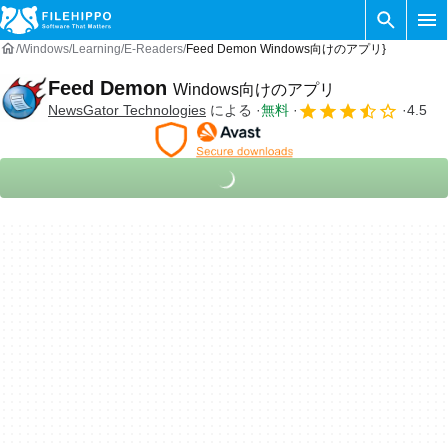
Windows
Learning
E-Readers
Feed Demon Windows向けのアプリ}
Feed Demon
Windows向けのアプリ
NewsGator Technologies
による
無料
4.5