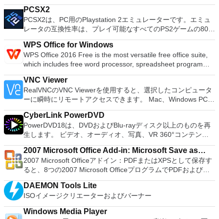
フォーマットおよび作成できます。 Rufusは、次のシナリオで
Add new effects with LADSPA plug-ins. And more!
PCSX2
役立ちます。 Windows、Linux、およびUEFI用の起動可能な
PCSX2は、PC用のPlaystation 2エミュレーターです。エミュ
ISOからUSBインストールメディアを作成する必要がある場
レータの互換性率は、プレイ可能なすべてのPS2ゲームの80％
合。 OSがインストールされていないシステムで作業する必要
以上を誇っています。かなり強力なコンピューターを所有して
がある場合。 BIOSまたはその他のファームウェアをDOSから
WPS Office for Windows
いる場合、PCSX2は優れたエミュレーターです。また、この
フラッシュする必要がある場合。 低レベルのユーティリティ
WPS Office 2016 Free is the most versatile free office suite,
アプリケーションはローエンドコンピューターのサポートも提
を実行する必要がある場合。 Rufusは次の* ISOで動作しま
which includes free word processor, spreadsheet program
供するため、Playstation 2コンソールのすべての所有者は、
す：Arch Linux、Archbang、BartPE / pebuilder、CentOS、
and presentation maker. With these three programs you will
PCで動作するゲームを見ることができます。 PCSX2エミュレ
Damn Small Linux、Fedora、FreeDOS、Gentoo、
VNC Viewer
easily be able to deal with any office related tasks. WPS
ーターを使用すると、PS2コントローラーを使用して、本物の
gNewSense、Hiren&#39;s Boot CD、LiveXP、Knoppix、
RealVNCのVNC Viewerを使用すると、選択したコンピュータ
Office 2016 Free has multiple language support for English,
プレイステーション体験をシミュレートできます。このアプリ
Kubuntu、Linux Mint、NT Password Registry Editor、
ーに瞬時にリモートアクセスできます。 Mac、Windows PC、
French, German, Spanish, Portuguese,Russian and Polish
ケーションでは、ディスクからゲームを直接実行することも、
OpenSUSE、Parted Magic、Slackware、Tails、Trinity
またはLinuxマシン、世界中のどこからでも。 VNC Viewerを
languages. To switch between languages requires only a
ハードドライブからISOイメージとして実行することもできま
Rescue Kit、Ubuntu、Ultimate Boot CD、Windows XP（SP2
CyberLink PowerDVD
使用すると、コンピューターのデスクトップを表示したり、コ
single click! Despite being a free suite, WPS Office comes
す。 主な機能は次のとおりです。 Savestates：ボタンを1つ
以降）、Windows Server 2003 R2、Windows Vista、
PowerDVD18は、DVDおよびBlu-rayディスク以上のものを再
ンピューターの前に直接座っているかのようにマウスとキーボ
with many innovative features, such as the paragraph
押すだけで、ゲームの現在の「状態」を保存できます。 無制
Windows 7、Windows 8。 *このリストは完全ではありませ
生します。 ビデオ、オーディオ、写真、VR 360°コンテン
ードを制御したりできます。 VNC Viewerは、インストールと
adjustment tool and multiple tabbed feature. It also has a PDF
限のメモリーカード：好きなだけメモリーカードを保存でき、
ん。 サポートされている言語は次のとおりです。インドネシ
ツ、さらにはYouTubeやVimeoにとっても、PowerDVD18は重
使用が簡単です。制御したいデバイスでインストーラーを実行
converter, spell check and word count feature. WPS Office
8MBから64MBまでの単一の物理カードに制限されなくなりま
2007 Microsoft Office Add-in: Microsoft Save as
ア語、マレーシア語、セシュティナ、ダンスク、ドイツ語、英
要なエンターテイメントの仲間です。 Ultra HD HDR TVとサ
し、指示に従ってください。オプションで、Windowsでのリ
2016 Personal Edition supports switching language UI,File
した。 高解像度グラフィックス：PCSX2を使用すると、
2007 Microsoft Officeアドイン：PDFまたはXPSとして保存す
語、スペイン語、フランス語、フルバツキー、イタリア語、ラ
PDF or XPS
ラウンドサウンドシステムの可能性を解き放ち、360°ビデオ
モート展開に使用可能なMSIがあります。デスクトッププラッ
Roaming and Docer online templates. Key features include:
1080pまたは4K HDでゲームをプレイできます。 全体とし
ると、8つの2007 Microsoft OfficeプログラムでPDFおよび
トヴィエシュ、リエトゥビウ、マジャール、オランダ、ノルス
の増え続けるコレクションへのアクセスで仮想世界に没頭する
トフォームにVNC Viewerをインストールする権限がない場合
Writer Efficient word processor. Presentation Multimedia
て、PCSX2 PS2エミュレーターの機能は優れています。 PS2
XPS形式にエクスポートして保存できます。このツールを使用
ク、ポルスキ、ポルトガル、ポルトガル、スロヴェンスキー、
か、PCまたはラップトップでの比類のない再生サポートと独
は、スタンドアロンオプションを選択する必要があります。
presentations creator. Spreadsheets Powerful tool for data
DAEMON Tools Lite
ゲームを高い精度でエミュレートでき、Windowsとエミュレ
すると、これらのプログラムのサブセットでPDF形式および
スロベンツキー、スロヴェンスキーSrpski、Suomi、
自の強化により、どこにいても簡単にリラックスできます。
主な機能は次のとおりです。 クラウドサービスを介してVNC
processing and analysis. 100% compatible with MS Office
ISOイメージクリエーターおよびバーナー
ーターを切り替えることができます。欠点は、高速ゲームに苦
XPS形式の電子メール添付ファイルとして送信することもでき
Svenska、Türkçe。
新機能は次のとおりです。 4K DHR向けに最適化 Ultra HD
Connectを実行しているコンピューターに接続します。 Apple
document file types (.docx, .pptx, .xlsx, etc.). Thousands of
労し、時々フリーズまたはクラッシュすることです。* PCSX2
ます（特定の機能はプログラムによって異なります）。 この
Blu-ray、4K、HEVC / H.265およびHDR10コンテンツをサポー
Screen Sharing（ARD）などのサードパーティ製のVNC互換
Windows Media Player
free document templates. Built-in PDF reader. Mobile device
を使用するには、コンソールから抽出できるPlaystation 2
ダウンロードは、次のOfficeプログラムで動作します。
ト全画面モードで21：9モニターで2.35：1の映画を見る常時