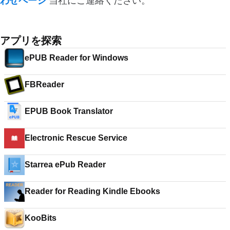
わせページ
当社にご連絡ください。
アプリを探索
ePUB Reader for Windows
FBReader
EPUB Book Translator
Starrea ePub Reader
Reader for Reading Kindle Ebooks
KooBits