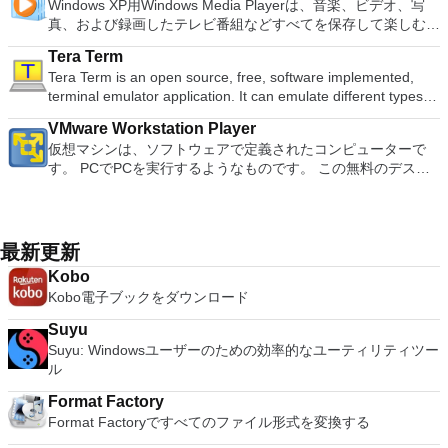
ソフトウェアを実行しているコンピューターに直接接続しま
Windows XP用Windows Media Playerは、音楽、ビデオ、写
support (iOS and Android). WPS Cloud Storage included.
BIOSが必要です。
Microsoft Office Access 2007。 Microsoft Office Excel 2007。
オンのミニビューでYouTubeライブを見る YouTubeおよび
す。 各デバイスでVNC Viewerにサインインして、すべてのデ
真、および録画したテレビ番組などすべてを保存して楽しむ最
Although it is a free suite, WPS Office 2016 Free comes with
Microsoft Office InfoPath 2007。 Microsoft Office OneNote
Vimeoで4K HDRおよび360ビデオを再生 VRエクスペリエンス
バイス間の接続をバックアップおよび同期します。 仮想キー
適な機能を搭載しています。 再生、表示、外出先で楽しむた
many innovative features, including a useful a paragraph
2007。 Microsoft Office PowerPoint 2007。 Microsoft Office
の向上：Microsoft Mixed Realityヘッドセット、HTC、VIVE、
Tera Term
ボードの上のスクロールバーには、Command / Windowsなど
めのポータブル デバイスとの同期、さらには家中のデバイス
adjustment tool int he Writer program. It has an Office to PDF
Publisher 2007。 Microsoft Office Visio 2007。 Microsoft
およびOculus Riftをサポート Fire TVとキャストのサポート
Tera Term is an open source, free, software implemented,
の高度なキーが含まれています。 Bluetoothキーボードのサポ
との共有も、すべて1か所で行えます。 シンプルなデザイン -
converter, automatic spell checking and word count features.
Office Word 2007。 2007 Microsoft Officeプログラムのこの
注：これは商用トライアルです。
terminal emulator application. It can emulate different types of
ート。 VNC Connectサブスクリプションには、無料、有料、
まったく新しい外観でデジタル エンターテイメントを楽しめ
It also has some neat tools such as the Watermark in
Microsoft Save as PDFまたはXPSアドインは、2007 Microsoft
computer terminals, from DEC VT100 to DEC VT382, and it
試用の3つのバージョンがあります。 制御する必要のあるマシ
ます。 大好きな音楽をより多く - デジタル音楽体験がさらに
document, and converting PowerPoint to Word document
Office systemソフトウェアの補足条項であり、2007 Microsoft
VMware Workstation Player
supports telnet, SSH 1 & 2 and serial port connections. It also
ンごとに、RealVNCのWebサイトにアクセスして、各コンピ
楽しくなります。 エンターテイメントをすべて1つの場所に -
support. Overall, WPS Office 2016 Free is a good alternative
Office systemソフトウェアのライセンス条項の対象となりま
仮想マシンは、ソフトウェアで定義されたコンピューターで
has a built-in macro scripting language and some other useful
ューターにVNC Connectをダウンロードするだけです。次
音楽、ビデオ、写真、録画したテレビ番組をすべて保存して楽
to Microsoft's offering. The Writer program is a versatile word
す。 システム要件：サポートされているオペレーティングシ
す。 PCでPCを実行するようなものです。 この無料のデスク
plugins. Key features include: Automatically creates logs with
に、RealVNCアカウントの資格情報を使用して、ローカルマ
しめます。 どこでも楽しめる - どこにいても音楽、ビデオ、
processor; the Presentation program is an easy to use and
ステム。 Windows Server 2003、Windows Vista、Windows
トップ仮想化ソフトウェアアプリケーションにより、VMware
unique log names. Supports SSH, standard telnet and serial
シンでVNC Viewerにサインインします。そこから、コンピュ
写真にアクセスできます。
effective slide show maker that helps you to create impressive
XP Service Pack 2。
Workstation、VMware Fusion、VMware Server、または
ports. Supports dec/digital/vt terminal standards. Tera Term is
ーターを確認して接続できます。 VNC Connectを使用する
multimedia presentations; and the Spreadsheets program is
VMware ESXで作成された仮想マシンを簡単に操作できます。
a useful application, which allows the connection to any
と、セッションはエンドツーエンドで暗号化されます。アプリ
both a flexible and a powerful spreadsheet application.
主な機能は次のとおりです。 1台のPCで複数のオペレーティ
remote Telnet or SSH hosts. It sports a clean and crisp layout
最新更新
はすぐに各コンピューターをパスワードで保護します。コンピ
ングシステムを同時に実行します。 インストールや構成の問
that is easy to work with. The application does not take a long
ューターへのログインに使用するのと同じユーザー名とパスワ
Kobo
題なしに、事前構成された製品の利点を体験してください。
time to wrap your head around and is also very light on
ードを入力するだけです。 WIN 7,8,8.1,10をサポートしま
Kobo電子ブックをダウンロード
ホストコンピューターと仮想マシン間でデータを共有します。
system resources. So, if you need a free terminal emulator,
す。 VNC ViewerのMacバージョンをお探しですか？ここから
32ビットと64ビットの両方の仮想マシンを実行します。 2-
which is easy to master and supports remote Telnet or SSH
ダウンロード
Suyu
way Virtual SMPを活用します。 サードパーティの仮想マシン
host connections then Tera Term is a good choice.
Suyu: Windowsユーザーのための効率的なユーティリティツー
とイメージを使用します。 ホストコンピューターと仮想マシ
ル
ン間でデータを共有します。 幅広いホストおよびゲストオペ
レーティングシステムのサポート。 USB 2.0デバイスのサポー
Format Factory
ト。 起動時にアプライアンス情報を取得します。 直感的なホ
Format Factoryですべてのファイル形式を変換する
ームページインターフェイスを介して仮想マシンに簡単にアク