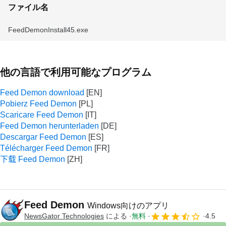
ファイル名
FeedDemonInstall45.exe
他の言語で利用可能なプログラム
Feed Demon download
Pobierz Feed Demon
Scaricare Feed Demon
Feed Demon herunterladen
Descargar Feed Demon
Télécharger Feed Demon
下载 Feed Demon
Feed Demon
Windows向けのアプリ
NewsGator Technologies
による
無料
4.5