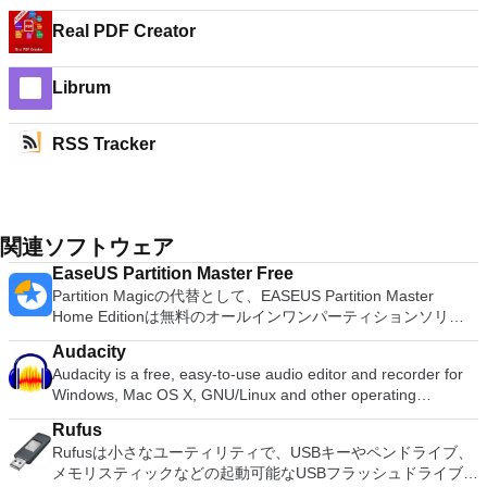
Real PDF Creator
Librum
RSS Tracker
関連ソフトウェア
EaseUS Partition Master Free
Partition Magicの代替として、EASEUS Partition Master
Home Editionは無料のオールインワンパーティションソリュ
ーションおよびディスク管理ユーティリティです。パーティシ
Audacity
ョンの拡張（特にシステムドライブ用）、ディスク領域の管
Audacity is a free, easy-to-use audio editor and recorder for
理、MBRおよびGUIDパーティションテーブル（GPT）ディス
Windows, Mac OS X, GNU/Linux and other operating
クのディスク領域不足の問題の解決を可能にします。 パーテ
systems. You can use Audacity to: Record live audio. Convert
ィションのサイズ変更/移動システムドライブを拡張するディ
Rufus
tapes and records into digital recordings or CDs. Edit Ogg
スクとパーティションをコピーパーティションをマージ分割パ
Rufusは小さなユーティリティで、USBキーやペンドライブ、
Vorbis, MP3, WAV or AIFF sound files. Cut, copy, splice or mix
ーティション空き領域を再分配するダイナミックディスクの変
メモリスティックなどの起動可能なUSBフラッシュドライブを
sounds together. Change the speed or pitch of a recording.
換パーティションを回復する