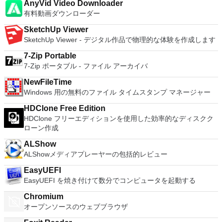
セスできます。 VMware Playerは、Microsoft Virtual Server仮
AnyVid Video Downloader
想マシンまたはMicrosoft Virtual PC仮想マシンもサポートして
有料動画ダウンローダー
います。
SketchUp Viewer
SketchUp Viewer - デジタル作品で物理的な体験を作成します
7-Zip Portable
7-Zip ポータブル - ファイル アーカイバ
NewFileTime
Windows 用の無料のファイル タイムスタンプ マネージャー
HDClone Free Edition
HDClone フリーエディションを使用した効率的なディスクク
ローン作成
ALShow
ALShowメディアプレーヤーの包括的レビュー
EasyUEFI
EasyUEFI を焼き付けて数分でコンピュータを起動する
Chromium
オープンソースのウェブブラウザ