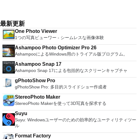
ステム。 Windows Server 2003、Windows Vista、Windows
computer terminals, from DEC VT100 to DEC VT382, and it
ングシステムを同時に実行します。 インストールや構成の問
document, and converting PowerPoint to Word document
XP Service Pack 2。
supports telnet, SSH 1 & 2 and serial port connections. It also
題なしに、事前構成された製品の利点を体験してください。
support. Overall, WPS Office 2016 Free is a good alternative
has a built-in macro scripting language and some other useful
ホストコンピューターと仮想マシン間でデータを共有します。
to Microsoft's offering. The Writer program is a versatile word
plugins. Key features include: Automatically creates logs with
32ビットと64ビットの両方の仮想マシンを実行します。 2-
最新更新
processor; the Presentation program is an easy to use and
unique log names. Supports SSH, standard telnet and serial
way Virtual SMPを活用します。 サードパーティの仮想マシン
effective slide show maker that helps you to create impressive
One Photo Viewer
ports. Supports dec/digital/vt terminal standards. Tera Term is
とイメージを使用します。 ホストコンピューターと仮想マシ
multimedia presentations; and the Spreadsheets program is
1つの写真ビューワー - シームレスな画像体験
a useful application, which allows the connection to any
ン間でデータを共有します。 幅広いホストおよびゲストオペ
both a flexible and a powerful spreadsheet application.
remote Telnet or SSH hosts. It sports a clean and crisp layout
レーティングシステムのサポート。 USB 2.0デバイスのサポー
Ashampoo Photo Optimizer Pro 26
that is easy to work with. The application does not take a long
ト。 起動時にアプライアンス情報を取得します。 直感的なホ
AshampooによるWindows用のトライアル版プログラム。
time to wrap your head around and is also very light on
ームページインターフェイスを介して仮想マシンに簡単にアク
system resources. So, if you need a free terminal emulator,
セスできます。 VMware Playerは、Microsoft Virtual Server仮
Ashampoo Snap 17
which is easy to master and supports remote Telnet or SSH
想マシンまたはMicrosoft Virtual PC仮想マシンもサポートして
Ashampoo Snap 17による包括的なスクリーンキャプチャ
host connections then Tera Term is a good choice.
います。
gPhotoShow Pro
gPhotoShow Pro: 多目的スライドショー作成者
StereoPhoto Maker
StereoPhoto Makerを使って3D写真を探求する
Suyu
Suyu: Windowsユーザーのための効率的なユーティリティツー
ル
Format Factory