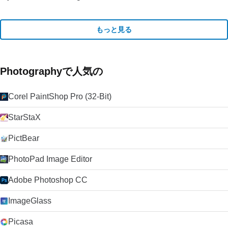
もっと見る
Photographyで人気の
Corel PaintShop Pro (32-Bit)
StarStaX
PictBear
PhotoPad Image Editor
Adobe Photoshop CC
ImageGlass
Picasa