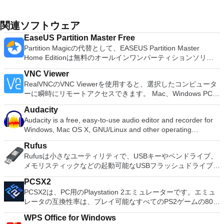
関連ソフトウェア
EaseUS Partition Master Free
Partition Magicの代替として、EASEUS Partition Master
Home Editionは無料のオールインワンパーティションソリュ
ーションおよびディスク管理ユーティリティです。パーティシ
VNC Viewer
ョンの拡張（特にシステムドライブ用）、ディスク領域の管
RealVNCのVNC Viewerを使用すると、選択したコンピュータ
理、MBRおよびGUIDパーティションテーブル（GPT）ディス
ーに瞬時にリモートアクセスできます。 Mac、Windows PC、
クのディスク領域不足の問題の解決を可能にします。 パーテ
またはLinuxマシン、世界中のどこからでも。 VNC Viewerを
ィションのサイズ変更/移動システムドライブを拡張するディ
Audacity
使用すると、コンピューターのデスクトップを表示したり、コ
スクとパーティションをコピーパーティションをマージ分割パ
Audacity is a free, easy-to-use audio editor and recorder for
ンピューターの前に直接座っているかのようにマウスとキーボ
ーティション空き領域を再分配するダイナミックディスクの変
Windows, Mac OS X, GNU/Linux and other operating
ードを制御したりできます。 VNC Viewerは、インストールと
換パーティションを回復する
systems. You can use Audacity to: Record live audio. Convert
使用が簡単です。制御したいデバイスでインストーラーを実行
Rufus
tapes and records into digital recordings or CDs. Edit Ogg
し、指示に従ってください。オプションで、Windowsでのリ
Rufusは小さなユーティリティで、USBキーやペンドライブ、
Vorbis, MP3, WAV or AIFF sound files. Cut, copy, splice or mix
モート展開に使用可能なMSIがあります。デスクトッププラッ
メモリスティックなどの起動可能なUSBフラッシュドライブを
sounds together. Change the speed or pitch of a recording.
トフォームにVNC Viewerをインストールする権限がない場合
フォーマットおよび作成できます。 Rufusは、次のシナリオで
Add new effects with LADSPA plug-ins. And more!
は、スタンドアロンオプションを選択する必要があります。
PCSX2
役立ちます。 Windows、Linux、およびUEFI用の起動可能な
主な機能は次のとおりです。 クラウドサービスを介してVNC
PCSX2は、PC用のPlaystation 2エミュレーターです。エミュ
ISOからUSBインストールメディアを作成する必要がある場
Connectを実行しているコンピューターに接続します。 Apple
レータの互換性率は、プレイ可能なすべてのPS2ゲームの80％
合。 OSがインストールされていないシステムで作業する必要
Screen Sharing（ARD）などのサードパーティ製のVNC互換
以上を誇っています。かなり強力なコンピューターを所有して
がある場合。 BIOSまたはその他のファームウェアをDOSから
ソフトウェアを実行しているコンピューターに直接接続しま
WPS Office for Windows
いる場合、PCSX2は優れたエミュレーターです。また、この
フラッシュする必要がある場合。 低レベルのユーティリティ