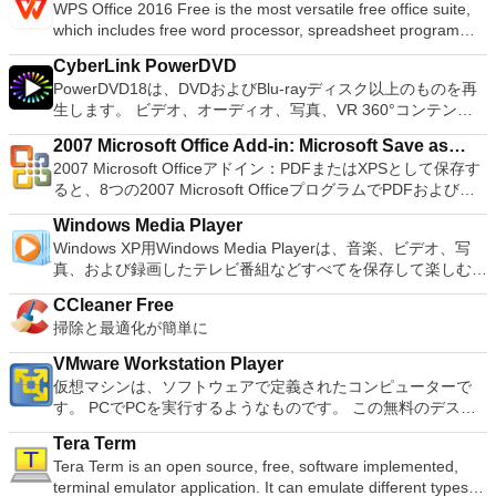
す。 各デバイスでVNC Viewerにサインインして、すべてのデ
WPS Office 2016 Free is the most versatile free office suite,
アプリケーションはローエンドコンピューターのサポートも提
を実行する必要がある場合。 Rufusは次の* ISOで動作しま
バイス間の接続をバックアップおよび同期します。 仮想キー
which includes free word processor, spreadsheet program
供するため、Playstation 2コンソールのすべての所有者は、
す：Arch Linux、Archbang、BartPE / pebuilder、CentOS、
ボードの上のスクロールバーには、Command / Windowsなど
and presentation maker. With these three programs you will
PCで動作するゲームを見ることができます。 PCSX2エミュレ
Damn Small Linux、Fedora、FreeDOS、Gentoo、
CyberLink PowerDVD
の高度なキーが含まれています。 Bluetoothキーボードのサポ
easily be able to deal with any office related tasks. WPS
ーターを使用すると、PS2コントローラーを使用して、本物の
gNewSense、Hiren&#39;s Boot CD、LiveXP、Knoppix、
PowerDVD18は、DVDおよびBlu-rayディスク以上のものを再
ート。 VNC Connectサブスクリプションには、無料、有料、
Office 2016 Free has multiple language support for English,
プレイステーション体験をシミュレートできます。このアプリ
Kubuntu、Linux Mint、NT Password Registry Editor、
生します。 ビデオ、オーディオ、写真、VR 360°コンテン
試用の3つのバージョンがあります。 制御する必要のあるマシ
French, German, Spanish, Portuguese,Russian and Polish
ケーションでは、ディスクからゲームを直接実行することも、
OpenSUSE、Parted Magic、Slackware、Tails、Trinity
ツ、さらにはYouTubeやVimeoにとっても、PowerDVD18は重
ンごとに、RealVNCのWebサイトにアクセスして、各コンピ
languages. To switch between languages requires only a
ハードドライブからISOイメージとして実行することもできま
Rescue Kit、Ubuntu、Ultimate Boot CD、Windows XP（SP2
2007 Microsoft Office Add-in: Microsoft Save as
要なエンターテイメントの仲間です。 Ultra HD HDR TVとサ
ューターにVNC Connectをダウンロードするだけです。次
single click! Despite being a free suite, WPS Office comes
す。 主な機能は次のとおりです。 Savestates：ボタンを1つ
以降）、Windows Server 2003 R2、Windows Vista、
2007 Microsoft Officeアドイン：PDFまたはXPSとして保存す
PDF or XPS
ラウンドサウンドシステムの可能性を解き放ち、360°ビデオ
に、RealVNCアカウントの資格情報を使用して、ローカルマ
with many innovative features, such as the paragraph
押すだけで、ゲームの現在の「状態」を保存できます。 無制
Windows 7、Windows 8。 *このリストは完全ではありませ
ると、8つの2007 Microsoft OfficeプログラムでPDFおよび
の増え続けるコレクションへのアクセスで仮想世界に没頭する
シンでVNC Viewerにサインインします。そこから、コンピュ
adjustment tool and multiple tabbed feature. It also has a PDF
限のメモリーカード：好きなだけメモリーカードを保存でき、
ん。 サポートされている言語は次のとおりです。インドネシ
XPS形式にエクスポートして保存できます。このツールを使用
か、PCまたはラップトップでの比類のない再生サポートと独
ーターを確認して接続できます。 VNC Connectを使用する
converter, spell check and word count feature. WPS Office
8MBから64MBまでの単一の物理カードに制限されなくなりま
Windows Media Player
ア語、マレーシア語、セシュティナ、ダンスク、ドイツ語、英
すると、これらのプログラムのサブセットでPDF形式および
自の強化により、どこにいても簡単にリラックスできます。
と、セッションはエンドツーエンドで暗号化されます。アプリ
2016 Personal Edition supports switching language UI,File
した。 高解像度グラフィックス：PCSX2を使用すると、
Windows XP用Windows Media Playerは、音楽、ビデオ、写
語、スペイン語、フランス語、フルバツキー、イタリア語、ラ
XPS形式の電子メール添付ファイルとして送信することもでき
新機能は次のとおりです。 4K DHR向けに最適化 Ultra HD
はすぐに各コンピューターをパスワードで保護します。コンピ
Roaming and Docer online templates. Key features include:
1080pまたは4K HDでゲームをプレイできます。 全体とし
真、および録画したテレビ番組などすべてを保存して楽しむ最
トヴィエシュ、リエトゥビウ、マジャール、オランダ、ノルス
ます（特定の機能はプログラムによって異なります）。 この
Blu-ray、4K、HEVC / H.265およびHDR10コンテンツをサポー
ューターへのログインに使用するのと同じユーザー名とパスワ
Writer Efficient word processor. Presentation Multimedia
て、PCSX2 PS2エミュレーターの機能は優れています。 PS2
適な機能を搭載しています。 再生、表示、外出先で楽しむた
ク、ポルスキ、ポルトガル、ポルトガル、スロヴェンスキー、
ダウンロードは、次のOfficeプログラムで動作します。
ト全画面モードで21：9モニターで2.35：1の映画を見る常時
ードを入力するだけです。 WIN 7,8,8.1,10をサポートしま
presentations creator. Spreadsheets Powerful tool for data
CCleaner Free
ゲームを高い精度でエミュレートでき、Windowsとエミュレ
めのポータブル デバイスとの同期、さらには家中のデバイス
スロベンツキー、スロヴェンスキーSrpski、Suomi、
Microsoft Office Access 2007。 Microsoft Office Excel 2007。
オンのミニビューでYouTubeライブを見る YouTubeおよび
す。 VNC ViewerのMacバージョンをお探しですか？ここから
processing and analysis. 100% compatible with MS Office
掃除と最適化が簡単に
ーターを切り替えることができます。欠点は、高速ゲームに苦
との共有も、すべて1か所で行えます。 シンプルなデザイン -
Svenska、Türkçe。
Microsoft Office InfoPath 2007。 Microsoft Office OneNote
Vimeoで4K HDRおよび360ビデオを再生 VRエクスペリエンス
ダウンロード
document file types (.docx, .pptx, .xlsx, etc.). Thousands of
労し、時々フリーズまたはクラッシュすることです。* PCSX2
まったく新しい外観でデジタル エンターテイメントを楽しめ
2007。 Microsoft Office PowerPoint 2007。 Microsoft Office
の向上：Microsoft Mixed Realityヘッドセット、HTC、VIVE、
VMware Workstation Player
free document templates. Built-in PDF reader. Mobile device
を使用するには、コンソールから抽出できるPlaystation 2
ます。 大好きな音楽をより多く - デジタル音楽体験がさらに
Publisher 2007。 Microsoft Office Visio 2007。 Microsoft
およびOculus Riftをサポート Fire TVとキャストのサポート
仮想マシンは、ソフトウェアで定義されたコンピューターで
support (iOS and Android). WPS Cloud Storage included.
BIOSが必要です。
楽しくなります。 エンターテイメントをすべて1つの場所に -
Office Word 2007。 2007 Microsoft Officeプログラムのこの
注：これは商用トライアルです。
す。 PCでPCを実行するようなものです。 この無料のデスク
Although it is a free suite, WPS Office 2016 Free comes with
音楽、ビデオ、写真、録画したテレビ番組をすべて保存して楽
Microsoft Save as PDFまたはXPSアドインは、2007 Microsoft
トップ仮想化ソフトウェアアプリケーションにより、VMware
many innovative features, including a useful a paragraph
しめます。 どこでも楽しめる - どこにいても音楽、ビデオ、
Office systemソフトウェアの補足条項であり、2007 Microsoft
Tera Term
Workstation、VMware Fusion、VMware Server、または
adjustment tool int he Writer program. It has an Office to PDF
写真にアクセスできます。
Office systemソフトウェアのライセンス条項の対象となりま
Tera Term is an open source, free, software implemented,
VMware ESXで作成された仮想マシンを簡単に操作できます。
converter, automatic spell checking and word count features.
す。 システム要件：サポートされているオペレーティングシ
terminal emulator application. It can emulate different types of
主な機能は次のとおりです。 1台のPCで複数のオペレーティ
It also has some neat tools such as the Watermark in