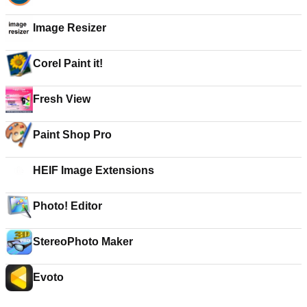
Image Resizer
Corel Paint it!
Fresh View
Paint Shop Pro
HEIF Image Extensions
Photo! Editor
StereoPhoto Maker
Evoto