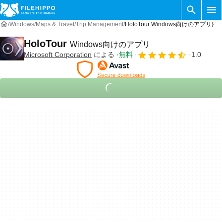
Windows
Maps & Travel
Trip Management
HoloTour Windows向けのアプリ}
HoloTour
Windows向けのアプリ
Microsoft Corporation
による
無料
1.0