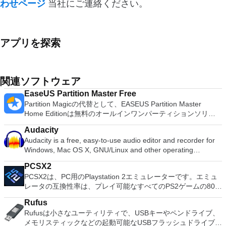
わせページ
当社にご連絡ください。
アプリを探索
関連ソフトウェア
EaseUS Partition Master Free
Partition Magicの代替として、EASEUS Partition Master
Home Editionは無料のオールインワンパーティションソリュ
ーションおよびディスク管理ユーティリティです。パーティシ
Audacity
ョンの拡張（特にシステムドライブ用）、ディスク領域の管
Audacity is a free, easy-to-use audio editor and recorder for
理、MBRおよびGUIDパーティションテーブル（GPT）ディス
Windows, Mac OS X, GNU/Linux and other operating
クのディスク領域不足の問題の解決を可能にします。 パーテ
systems. You can use Audacity to: Record live audio. Convert
ィションのサイズ変更/移動システムドライブを拡張するディ
PCSX2
tapes and records into digital recordings or CDs. Edit Ogg
スクとパーティションをコピーパーティションをマージ分割パ
PCSX2は、PC用のPlaystation 2エミュレーターです。エミュ
Vorbis, MP3, WAV or AIFF sound files. Cut, copy, splice or mix
ーティション空き領域を再分配するダイナミックディスクの変
レータの互換性率は、プレイ可能なすべてのPS2ゲームの80％
sounds together. Change the speed or pitch of a recording.
換パーティションを回復する
以上を誇っています。かなり強力なコンピューターを所有して
Add new effects with LADSPA plug-ins. And more!
Rufus
いる場合、PCSX2は優れたエミュレーターです。また、この
Rufusは小さなユーティリティで、USBキーやペンドライブ、
アプリケーションはローエンドコンピューターのサポートも提
メモリスティックなどの起動可能なUSBフラッシュドライブを
供するため、Playstation 2コンソールのすべての所有者は、