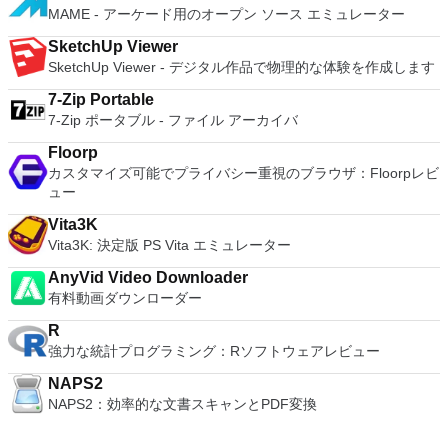
all of Windows 10's new features in a safe sandboxed
MAME - アーケード用のオープン ソース エミュレーター
environment, without the need to install the OS natively.
VMware Workstation Pro doesn't just support Microsofts OS,
SketchUp Viewer
you can also install Linux VMs, including Ubuntu, Red Hat,
SketchUp Viewer - デジタル作品で物理的な体験を作成します
Fedora, and lots of other distributions as well. Overall,
Workstation Pro offers high performance, strong reliability,
7-Zip Portable
and cutting edge features that make it stand out from the
7-Zip ポータブル - ファイル アーカイバ
crowd. The full version is a little pricey, but you do get what
you pay for.
Floorp
カスタマイズ可能でプライバシー重視のブラウザ：Floorpレビ
ュー
Vita3K
Vita3K: 決定版 PS Vita エミュレーター
AnyVid Video Downloader
有料動画ダウンローダー
R
強力な統計プログラミング：Rソフトウェアレビュー
NAPS2
NAPS2：効率的な文書スキャンとPDF変換