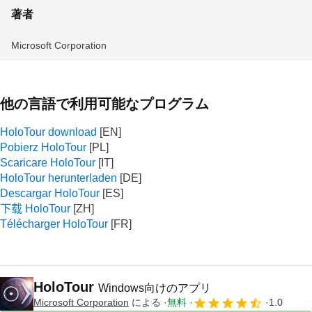
著者
Microsoft Corporation
他の言語で利用可能なプログラム
HoloTour download
Pobierz HoloTour
Scaricare HoloTour
HoloTour herunterladen
Descargar HoloTour
下载 HoloTour
Télécharger HoloTour
HoloTour
Windows向けのアプリ
Microsoft Corporation
による
無料
1.0