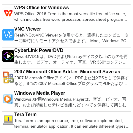
フォーマットおよび作成できます。 Rufusは、次のシナリオで
PCで動作するゲームを見ることができます。 PCSX2エミュレ
WPS Office for Windows
役立ちます。 Windows、Linux、およびUEFI用の起動可能な
ーターを使用すると、PS2コントローラーを使用して、本物の
WPS Office 2016 Free is the most versatile free office suite,
ISOからUSBインストールメディアを作成する必要がある場
プレイステーション体験をシミュレートできます。このアプリ
which includes free word processor, spreadsheet program
合。 OSがインストールされていないシステムで作業する必要
ケーションでは、ディスクからゲームを直接実行することも、
and presentation maker. With these three programs you will
がある場合。 BIOSまたはその他のファームウェアをDOSから
ハードドライブからISOイメージとして実行することもできま
VNC Viewer
easily be able to deal with any office related tasks. WPS
フラッシュする必要がある場合。 低レベルのユーティリティ
す。 主な機能は次のとおりです。 Savestates：ボタンを1つ
RealVNCのVNC Viewerを使用すると、選択したコンピュータ
Office 2016 Free has multiple language support for English,
を実行する必要がある場合。 Rufusは次の* ISOで動作しま
押すだけで、ゲームの現在の「状態」を保存できます。 無制
ーに瞬時にリモートアクセスできます。 Mac、Windows PC、
French, German, Spanish, Portuguese,Russian and Polish
す：Arch Linux、Archbang、BartPE / pebuilder、CentOS、
限のメモリーカード：好きなだけメモリーカードを保存でき、
またはLinuxマシン、世界中のどこからでも。 VNC Viewerを
languages. To switch between languages requires only a
Damn Small Linux、Fedora、FreeDOS、Gentoo、
8MBから64MBまでの単一の物理カードに制限されなくなりま
CyberLink PowerDVD
使用すると、コンピューターのデスクトップを表示したり、コ
single click! Despite being a free suite, WPS Office comes
gNewSense、Hiren&#39;s Boot CD、LiveXP、Knoppix、
した。 高解像度グラフィックス：PCSX2を使用すると、
PowerDVD18は、DVDおよびBlu-rayディスク以上のものを再
ンピューターの前に直接座っているかのようにマウスとキーボ
with many innovative features, such as the paragraph
Kubuntu、Linux Mint、NT Password Registry Editor、
1080pまたは4K HDでゲームをプレイできます。 全体とし
生します。 ビデオ、オーディオ、写真、VR 360°コンテン
ードを制御したりできます。 VNC Viewerは、インストールと
adjustment tool and multiple tabbed feature. It also has a PDF
OpenSUSE、Parted Magic、Slackware、Tails、Trinity
て、PCSX2 PS2エミュレーターの機能は優れています。 PS2
ツ、さらにはYouTubeやVimeoにとっても、PowerDVD18は重
使用が簡単です。制御したいデバイスでインストーラーを実行
converter, spell check and word count feature. WPS Office
Rescue Kit、Ubuntu、Ultimate Boot CD、Windows XP（SP2
2007 Microsoft Office Add-in: Microsoft Save as
ゲームを高い精度でエミュレートでき、Windowsとエミュレ
要なエンターテイメントの仲間です。 Ultra HD HDR TVとサ
し、指示に従ってください。オプションで、Windowsでのリ
2016 Personal Edition supports switching language UI,File
以降）、Windows Server 2003 R2、Windows Vista、
2007 Microsoft Officeアドイン：PDFまたはXPSとして保存す
ーターを切り替えることができます。欠点は、高速ゲームに苦
PDF or XPS
ラウンドサウンドシステムの可能性を解き放ち、360°ビデオ
モート展開に使用可能なMSIがあります。デスクトッププラッ
Roaming and Docer online templates. Key features include:
Windows 7、Windows 8。 *このリストは完全ではありませ
ると、8つの2007 Microsoft OfficeプログラムでPDFおよび
労し、時々フリーズまたはクラッシュすることです。* PCSX2
の増え続けるコレクションへのアクセスで仮想世界に没頭する
トフォームにVNC Viewerをインストールする権限がない場合
Writer Efficient word processor. Presentation Multimedia
ん。 サポートされている言語は次のとおりです。インドネシ
XPS形式にエクスポートして保存できます。このツールを使用
を使用するには、コンソールから抽出できるPlaystation 2
か、PCまたはラップトップでの比類のない再生サポートと独
は、スタンドアロンオプションを選択する必要があります。
presentations creator. Spreadsheets Powerful tool for data
Windows Media Player
ア語、マレーシア語、セシュティナ、ダンスク、ドイツ語、英
すると、これらのプログラムのサブセットでPDF形式および
BIOSが必要です。
自の強化により、どこにいても簡単にリラックスできます。
主な機能は次のとおりです。 クラウドサービスを介してVNC
processing and analysis. 100% compatible with MS Office
Windows XP用Windows Media Playerは、音楽、ビデオ、写
語、スペイン語、フランス語、フルバツキー、イタリア語、ラ
XPS形式の電子メール添付ファイルとして送信することもでき
新機能は次のとおりです。 4K DHR向けに最適化 Ultra HD
Connectを実行しているコンピューターに接続します。 Apple
document file types (.docx, .pptx, .xlsx, etc.). Thousands of
真、および録画したテレビ番組などすべてを保存して楽しむ最
トヴィエシュ、リエトゥビウ、マジャール、オランダ、ノルス
ます（特定の機能はプログラムによって異なります）。 この
Blu-ray、4K、HEVC / H.265およびHDR10コンテンツをサポー
Screen Sharing（ARD）などのサードパーティ製のVNC互換
free document templates. Built-in PDF reader. Mobile device
適な機能を搭載しています。 再生、表示、外出先で楽しむた
ク、ポルスキ、ポルトガル、ポルトガル、スロヴェンスキー、
ダウンロードは、次のOfficeプログラムで動作します。
ト全画面モードで21：9モニターで2.35：1の映画を見る常時
ソフトウェアを実行しているコンピューターに直接接続しま
Tera Term
support (iOS and Android). WPS Cloud Storage included.
めのポータブル デバイスとの同期、さらには家中のデバイス
スロベンツキー、スロヴェンスキーSrpski、Suomi、
Microsoft Office Access 2007。 Microsoft Office Excel 2007。
オンのミニビューでYouTubeライブを見る YouTubeおよび
す。 各デバイスでVNC Viewerにサインインして、すべてのデ
Tera Term is an open source, free, software implemented,
Although it is a free suite, WPS Office 2016 Free comes with
との共有も、すべて1か所で行えます。 シンプルなデザイン -
Svenska、Türkçe。
Microsoft Office InfoPath 2007。 Microsoft Office OneNote
Vimeoで4K HDRおよび360ビデオを再生 VRエクスペリエンス
バイス間の接続をバックアップおよび同期します。 仮想キー
terminal emulator application. It can emulate different types of
many innovative features, including a useful a paragraph
まったく新しい外観でデジタル エンターテイメントを楽しめ
2007。 Microsoft Office PowerPoint 2007。 Microsoft Office
の向上：Microsoft Mixed Realityヘッドセット、HTC、VIVE、
ボードの上のスクロールバーには、Command / Windowsなど
computer terminals, from DEC VT100 to DEC VT382, and it
adjustment tool int he Writer program. It has an Office to PDF