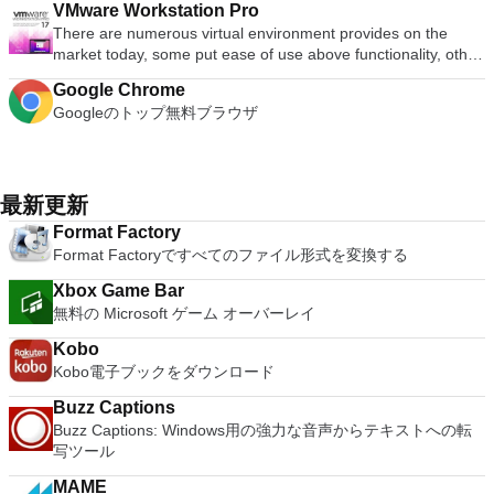
ます。 大好きな音楽をより多く - デジタル音楽体験がさらに
Publisher 2007。 Microsoft Office Visio 2007。 Microsoft
およびOculus Riftをサポート Fire TVとキャストのサポート
VMware Workstation Pro
の高度なキーが含まれています。 Bluetoothキーボードのサポ
supports telnet, SSH 1 & 2 and serial port connections. It also
converter, automatic spell checking and word count features.
楽しくなります。 エンターテイメントをすべて1つの場所に -
Office Word 2007。 2007 Microsoft Officeプログラムのこの
注：これは商用トライアルです。
There are numerous virtual environment provides on the
ート。 VNC Connectサブスクリプションには、無料、有料、
has a built-in macro scripting language and some other useful
It also has some neat tools such as the Watermark in
音楽、ビデオ、写真、録画したテレビ番組をすべて保存して楽
Microsoft Save as PDFまたはXPSアドインは、2007 Microsoft
market today, some put ease of use above functionality, other
試用の3つのバージョンがあります。 制御する必要のあるマシ
plugins. Key features include: Automatically creates logs with
document, and converting PowerPoint to Word document
しめます。 どこでも楽しめる - どこにいても音楽、ビデオ、
Office systemソフトウェアの補足条項であり、2007 Microsoft
place integration above stability. VMware Workstation Pro is
ンごとに、RealVNCのWebサイトにアクセスして、各コンピ
unique log names. Supports SSH, standard telnet and serial
support. Overall, WPS Office 2016 Free is a good alternative
写真にアクセスできます。
Office systemソフトウェアのライセンス条項の対象となりま
Google Chrome
the easiest to use, the fastest and the most reliable app when
ューターにVNC Connectをダウンロードするだけです。次
ports. Supports dec/digital/vt terminal standards. Tera Term is
to Microsoft's offering. The Writer program is a versatile word
す。 システム要件：サポートされているオペレーティングシ
Googleのトップ無料ブラウザ
it comes to evaluating a new OS, or new software apps and
に、RealVNCアカウントの資格情報を使用して、ローカルマ
a useful application, which allows the connection to any
processor; the Presentation program is an easy to use and
ステム。 Windows Server 2003、Windows Vista、Windows
patches, in an isolated and safe virtualized environment. Key
シンでVNC Viewerにサインインします。そこから、コンピュ
remote Telnet or SSH hosts. It sports a clean and crisp layout
effective slide show maker that helps you to create impressive
XP Service Pack 2。
Features include: Powerful 3D Graphics - DirectX 10* and
ーターを確認して接続できます。 VNC Connectを使用する
that is easy to work with. The application does not take a long
multimedia presentations; and the Spreadsheets program is
OpenGL 3.3 support. VMware Compatibility - Create one; Run
と、セッションはエンドツーエンドで暗号化されます。アプリ
time to wrap your head around and is also very light on
both a flexible and a powerful spreadsheet application.
anywhere on VMware software. vSphere and vCloud Air
最新更新
はすぐに各コンピューターをパスワードで保護します。コンピ
system resources. So, if you need a free terminal emulator,
Support - Drag and drop VMs between environments.
ューターへのログインに使用するのと同じユーザー名とパスワ
which is easy to master and supports remote Telnet or SSH
Format Factory
Restricted and Encrypted VMs - Protection and performance
ードを入力するだけです。 WIN 7,8,8.1,10をサポートしま
host connections then Tera Term is a good choice.
Format Factoryですべてのファイル形式を変換する
enhancements. Expiring Virtual Machines - Time-limited
す。 VNC ViewerのMacバージョンをお探しですか？ここから
virtual machines. Latest Hardware Support - Broadwell and
ダウンロード
Xbox Game Bar
Haswell CPU support. Enterprise Quality Virtual Machines -
無料の Microsoft ゲーム オーバーレイ
16 vCPUs, 8TB virtual disks, and 64GB memory. Enhanced
IPv6 Support - IPv6-to-IPv4 NAT (6to4 and 4to6). Virtual
Kobo
Machine Video Memory - Up to 2GB. Enhanced Connectivity -
Kobo電子ブックをダウンロード
USB 3.0, Bluetooth, HD audio, printers, and Skype support.
Buzz Captions
High Resolution Displays - 4K UHD and QHD+ support.
Buzz Captions: Windows用の強力な音声からテキストへの転
VMware Workstation Pro is a perfect choice for those of you
写ツール
who are a little skeptical about making the leap over to
Windows 10. By utilizing an app like this, you'll get to try out
MAME